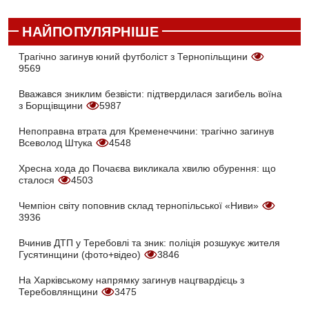
НАЙПОПУЛЯРНІШЕ
Трагічно загинув юний футболіст з Тернопільщини
9569
Вважався зниклим безвісти: підтвердилася загибель воїна
з Борщівщини
5987
Непоправна втрата для Кременеччини: трагічно загинув
Всеволод Штука
4548
Хресна хода до Почаєва викликала хвилю обурення: що
сталося
4503
Чемпіон світу поповнив склад тернопільської «Ниви»
3936
Вчинив ДТП у Теребовлі та зник: поліція розшукує жителя
Гусятинщини (фото+відео)
3846
На Харківському напрямку загинув нацгвардієць з
Теребовлянщини
3475