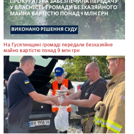
На Гусятинщині громаді передали безхазяйне
майно вартістю понад 9 млн грн