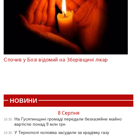
Спочив у Бозі відомий на Зборівщині лікар
НОВИНИ
8 Серпня
На Гусятинщині громаді передали безхазяйне майно
16:30
вартістю понад 9 млн грн
У Тернополі чоловіка засудили за крадіжку газу
15:30