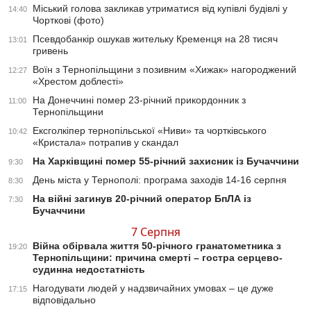
Міський голова закликав утриматися від купівлі будівлі у
14:40
Чорткові (фото)
Псевдобанкір ошукав жительку Кременця на 28 тисяч
13:01
гривень
Воїн з Тернопільщини з позивним «Хижак» нагороджений
12:27
«Хрестом доблесті»
На Донеччині помер 23-річний прикордонник з
11:00
Тернопільщини
Ексголкіпер тернопільської «Ниви» та чортківського
10:42
«Кристала» потрапив у скандал
На Харківщині помер 55-річний захисник із Бучаччини
9:30
День міста у Тернополі: програма заходів 14-16 серпня
8:30
На війні загинув 20-річний оператор БпЛА із
7:30
Бучаччини
7 Серпня
Війна обірвала життя 50-річного гранатометника з
19:20
Тернопільщини: причина смерті – гостра серцево-
судинна недостатність
Нагодувати людей у надзвичайних умовах – це дуже
17:15
відповідально