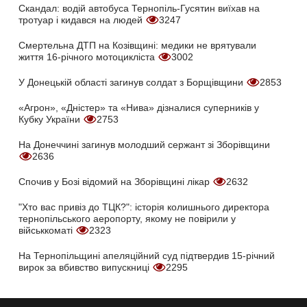
Скандал: водій автобуса Тернопіль-Гусятин виїхав на
тротуар і кидався на людей
3247
Смертельна ДТП на Козівщині: медики не врятували
життя 16-річного мотоцикліста
3002
У Донецькій області загинув солдат з Борщівщини
2853
«Агрон», «Дністер» та «Нива» дізналися суперників у
Кубку України
2753
На Донеччині загинув молодший сержант зі Зборівщини
2636
Спочив у Бозі відомий на Зборівщині лікар
2632
"Хто вас привіз до ТЦК?": історія колишнього директора
тернопільського аеропорту, якому не повірили у
військкоматі
2323
На Тернопільщині апеляційний суд підтвердив 15-річний
вирок за вбивство випускниці
2295