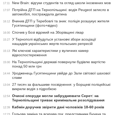
New Brain: відгуки студентів та огляд школи іноземних мов
17:11
Потрійна ДТП на Тернопільщині: водія Peugeot затисло в
17:07
автомобілі, постраждала дитина
Вчинив ДТП у Теребовлі та зник: поліція розшукує жителя
16:12
Гусятинщини (фото+відео)
Спочив у Бозі відомий на Зборівщині лікар
16:00
У Тернополі відбудуться установчі збори асоціації
15:27
нащадків українських жертв польських репресій
Які ключові характеристики у вуличних камер
15:13
відеоспостереження
На Тернопільщині державі повернули будівлю вартістю
15:00
понад 50 млн грн
Уродженець Гусятинщини увійде до Зали світової шахової
14:44
слави
27 тисяч за фальшиве посвідчення: у Борщеві поліцейські
13:04
викрили водія з підробкою
Очисні споруди могли забруднювати Серет: на
12:54
Тернопільщині триває кримінальне розслідування
Кабмін доручив звірити дані чоловіків 18-60 років
12:39
Гольова заміна та яскрава гра: представники Бучача та
12:23