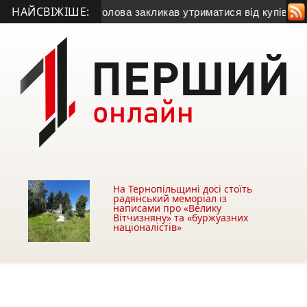
НАЙСВІЖІШЕ:
газу
• Міський голова закликав утриматися від купівлі будівл
На Тернопільщині досі стоїть
радянський меморіал із
написами про «Велику
Вітчизняну» та «буржуазних
націоналістів»