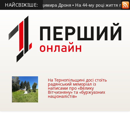
НАЙСВІЖІШЕ:
тчі пам’яті Володимира Дроня
• На 44-му році життя помер у
На Тернопільщині досі стоїть
радянський меморіал із
написами про «Велику
Вітчизняну» та «буржуазних
націоналістів»