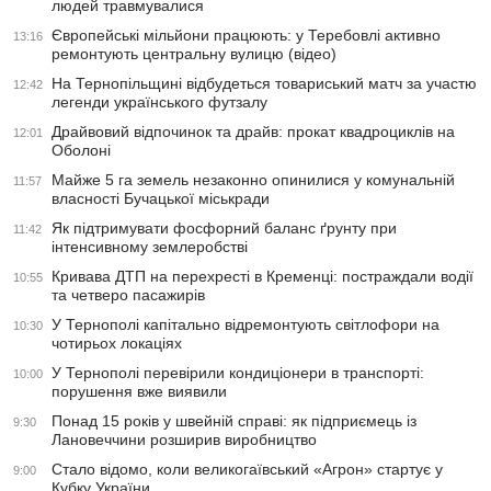
людей травмувалися
Європейські мільйони працюють: у Теребовлі активно
13:16
ремонтують центральну вулицю (відео)
На Тернопільщині відбудеться товариський матч за участю
12:42
легенди українського футзалу
Драйвовий відпочинок та драйв: прокат квадроциклів на
12:01
Оболоні
Майже 5 га земель незаконно опинилися у комунальній
11:57
власності Бучацької міськради
Як підтримувати фосфорний баланс ґрунту при
11:42
інтенсивному землеробстві
Кривава ДТП на перехресті в Кременці: постраждали водії
10:55
та четверо пасажирів
У Тернополі капітально відремонтують світлофори на
10:30
чотирьох локаціях
У Тернополі перевірили кондиціонери в транспорті:
10:00
порушення вже виявили
Понад 15 років у швейній справі: як підприємець із
9:30
Лановеччини розширив виробництво
Стало відомо, коли великогаївський «Агрон» стартує у
9:00
Кубку України