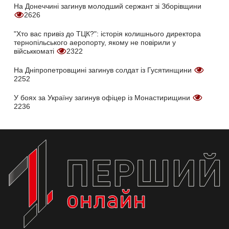
На Донеччині загинув молодший сержант зі Зборівщини
2626
"Хто вас привіз до ТЦК?": історія колишнього директора
тернопільського аеропорту, якому не повірили у
військкоматі
2322
На Дніпропетровщині загинув солдат із Гусятинщини
2252
У боях за Україну загинув офіцер із Монастирищини
2236