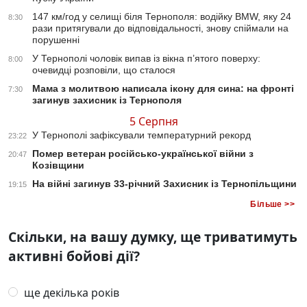
147 км/год у селищі біля Тернополя: водійку BMW, яку 24
8:30
рази притягували до відповідальності, знову спіймали на
порушенні
У Тернополі чоловік випав із вікна п’ятого поверху:
8:00
очевидці розповіли, що сталося
Мама з молитвою написала ікону для сина: на фронті
7:30
загинув захисник із Тернополя
5 Серпня
У Тернополі зафіксували температурний рекорд
23:22
Помер ветеран російсько-української війни з
20:47
Козівщини
На війні загинув 33-річний Захисник із Тернопільщини
19:15
Більше >>
Скільки, на вашу думку, ще триватимуть
активні бойові дії?
ще декілька років