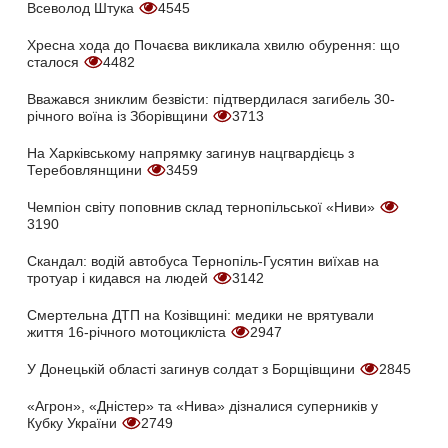
Всеволод Штука
4545
Хресна хода до Почаєва викликала хвилю обурення: що
сталося
4482
Вважався зниклим безвісти: підтвердилася загибель 30-
річного воїна із Зборівщини
3713
На Харківському напрямку загинув нацгвардієць з
Теребовлянщини
3459
Чемпіон світу поповнив склад тернопільської «Ниви»
3190
Скандал: водій автобуса Тернопіль-Гусятин виїхав на
тротуар і кидався на людей
3142
Смертельна ДТП на Козівщині: медики не врятували
життя 16-річного мотоцикліста
2947
У Донецькій області загинув солдат з Борщівщини
2845
«Агрон», «Дністер» та «Нива» дізналися суперників у
Кубку України
2749