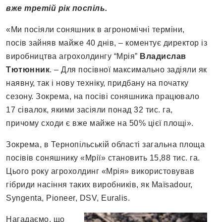
вже третій рік поспіль.
«Ми посіяли соняшник в агрономічні терміни,
посів зайняв майже 40 днів, – коментує директор із
виробництва агрохолдингу “Мрія”
Владислав
Тютюнник
. – Для посівної максимально задіяли як
наявну, так і нову техніку, придбану на початку
сезону. Зокрема, на посіві соняшника працювало
17 сівалок, якими засіяли понад 32 тис. га,
причому сходи є вже майже на 50% цієї площі».
Зокрема, в Тернопільській області загальна площа
посівів соняшнику «Мрії» становить 15,88 тис. га.
Цього року агрохолдинг «Мрія» використовував
гібриди насіння таких виробників, як Maїsadour,
Syngenta, Pioneer, DSV, Euralis.
Нагадаємо, що