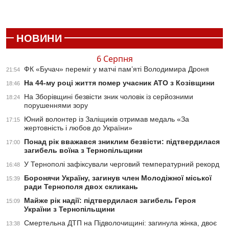
НОВИНИ
6 Серпня
ФК «Бучач» переміг у матчі пам’яті Володимира Дроня
21:54
На 44-му році життя помер учасник АТО з Козівщини
18:46
На Зборівщині безвісти зник чоловік із серйозними
18:24
порушеннями зору
Юний волонтер із Заліщиків отримав медаль «За
17:15
жертовність і любов до України»
Понад рік вважався зниклим безвісти: підтвердилася
17:00
загибель воїна з Тернопільщини
У Тернополі зафіксували черговий температурний рекорд
16:48
Боронячи Україну, загинув член Молодіжної міської
15:39
ради Тернополя двох скликань
Майже рік надії: підтвердилася загибель Героя
15:09
України з Тернопільщини
Смертельна ДТП на Підволочищині: загинула жінка, двоє
13:38