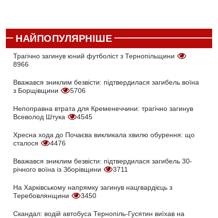
НАЙПОПУЛЯРНІШЕ
Трагічно загинув юний футболіст з Тернопільщини
8966
Вважався зниклим безвісти: підтвердилася загибель воїна
з Борщівщини
5706
Непоправна втрата для Кременеччини: трагічно загинув
Всеволод Штука
4545
Хресна хода до Почаєва викликала хвилю обурення: що
сталося
4476
Вважався зниклим безвісти: підтвердилася загибель 30-
річного воїна із Зборівщини
3711
На Харківському напрямку загинув нацгвардієць з
Теребовлянщини
3450
Скандал: водій автобуса Тернопіль-Гусятин виїхав на