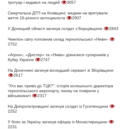
тротуар і кидався на людей
3057
Смертельна ДТП на Козівщині: медики не врятували
життя 16-річного мотоцикліста
2907
У Донецькій області загинув солдат з Борщівщини
2843
Чемпіон світу поповнив склад тернопільської «Ниви»
2752
«Агрон», «Дністер» та «Нива» дізналися суперників у
Кубку України
2747
На Донеччині загинув молодший сержант зі Зборівщини
2617
"Хто вас привіз до ТЦК?": історія колишнього директора
тернопільського аеропорту, якому не повірили у
військкоматі
2317
На Дніпропетровщині загинув солдат із Гусятинщини
2252
У боях за Україну загинув офіцер із Монастирищини
2231