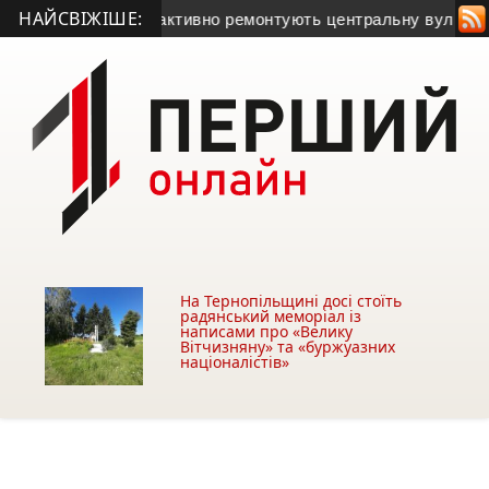
НАЙСВІЖІШЕ:
: у Теребовлі активно ремонтують центральну вулицю (віде
На Тернопільщині досі стоїть
радянський меморіал із
написами про «Велику
Вітчизняну» та «буржуазних
націоналістів»