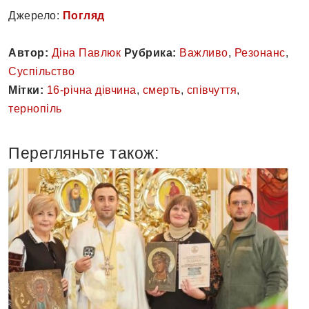
Джерело:
Погляд
Автор:
Діна Павлюк
Рубрика:
Важливо
,
Резонанс
,
Суспільство
Мітки:
16-річна дівчина
,
смерть
,
співчуття
,
тернопіль
Перегляньте також: