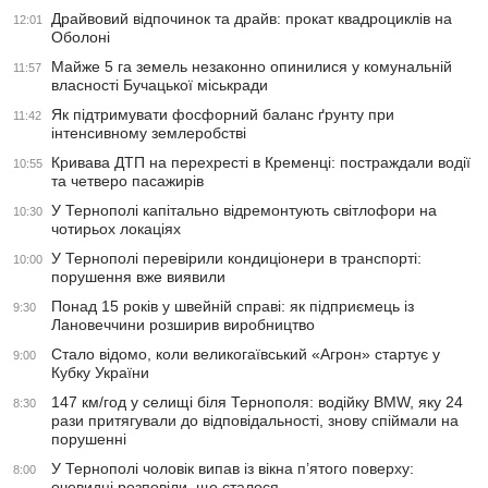
Драйвовий відпочинок та драйв: прокат квадроциклів на
12:01
Оболоні
Майже 5 га земель незаконно опинилися у комунальній
11:57
власності Бучацької міськради
Як підтримувати фосфорний баланс ґрунту при
11:42
інтенсивному землеробстві
Кривава ДТП на перехресті в Кременці: постраждали водії
10:55
та четверо пасажирів
У Тернополі капітально відремонтують світлофори на
10:30
чотирьох локаціях
У Тернополі перевірили кондиціонери в транспорті:
10:00
порушення вже виявили
Понад 15 років у швейній справі: як підприємець із
9:30
Лановеччини розширив виробництво
Стало відомо, коли великогаївський «Агрон» стартує у
9:00
Кубку України
147 км/год у селищі біля Тернополя: водійку BMW, яку 24
8:30
рази притягували до відповідальності, знову спіймали на
порушенні
У Тернополі чоловік випав із вікна п’ятого поверху:
8:00
очевидці розповіли, що сталося