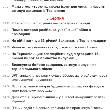
Мама з молитвою написала ікону для сина: на фронті
7:30
загинув захисник із Тернополя
5 Серпня
У Тернополі зафіксували температурний рекорд
23:22
Помер ветеран російсько-української війни з
20:47
Козівщини
На війні загинув 33-річний Захисник із Тернопільщини
19:15
Чемпіон світу поповнив склад тернопільської «Ниви»
18:55
На Тернопільщині апеляційний суд підтвердив 15-
17:54
річний вирок за вбивство випускниці
Виконуючи бойове завдання, загинув випускник
17:47
тернопільського ліцею
ВРП вирішила звільнити суддю Зборівського райсуду через
16:02
систематичні порушення
Ліфт у Бучацькій лікарні будуватиме фірма, яка фігурує в
14:08
кримінальному провадженні
Директор з Тернопільщини – у ТОП-50 найкращих освітян
14:00
України!
П’яний водій з Білецької громади без прав кинув 5 тисяч
13:18