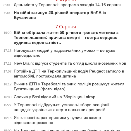
День міста у Тернополі: програма заходів 14-16 серпня
8:30
На війні загинув 20-річний оператор БпЛА із
7:30
Бучаччини
7 Серпня
Війна обірвала життя 50-річного гранатометника з
19:20
Тернопільщини: причина смерті – гостра серцево-
судинна недостатність
Нагодувати людей у надзвичайних умовах – це дуже
17:15
відповідально
New Brain: відгуки студентів та огляд школи іноземних мов
17:11
Потрійна ДТП на Тернопільщині: водія Peugeot затисло в
17:07
автомобілі, постраждала дитина
Вчинив ДТП у Теребовлі та зник: поліція розшукує жителя
16:12
Гусятинщини (фото+відео)
Спочив у Бозі відомий на Зборівщині лікар
16:00
У Тернополі відбудуться установчі збори асоціації
15:27
нащадків українських жертв польських репресій
Які ключові характеристики у вуличних камер
15:13
відеоспостереження
На Тернопільщині державі повернули будівлю вартістю
15:00