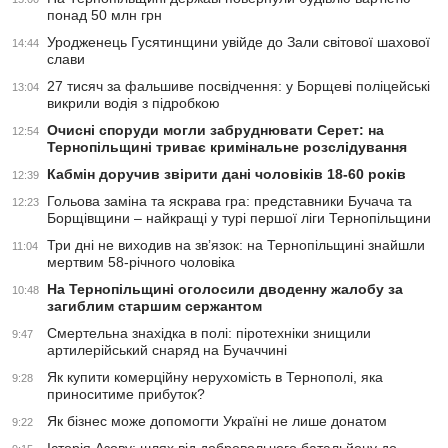
понад 50 млн грн
Уродженець Гусятинщини увійде до Зали світової шахової
14:44
слави
27 тисяч за фальшиве посвідчення: у Борщеві поліцейські
13:04
викрили водія з підробкою
Очисні споруди могли забруднювати Серет: на
12:54
Тернопільщині триває кримінальне розслідування
Кабмін доручив звірити дані чоловіків 18-60 років
12:39
Гольова заміна та яскрава гра: представники Бучача та
12:23
Борщівщини – найкращі у турі першої ліги Тернопільщини
Три дні не виходив на зв’язок: на Тернопільщині знайшли
11:04
мертвим 58-річного чоловіка
На Тернопільщині оголосили дводенну жалобу за
10:48
загиблим старшим сержантом
Смертельна знахідка в полі: піротехніки знищили
9:47
артилерійський снаряд на Бучаччині
Як купити комерційну нерухомість в Тернополі, яка
9:28
приноситиме прибуток?
Як бізнес може допомогти Україні не лише донатом
9:22