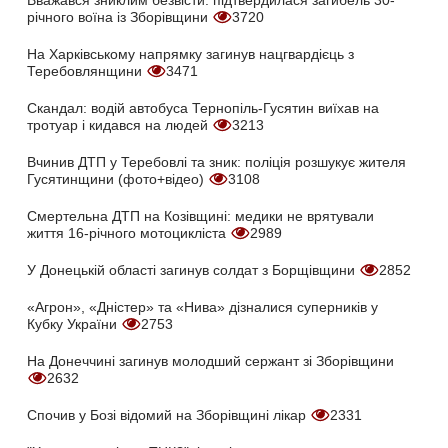
Вважався зниклим безвісти: підтвердилася загибель 30-
річного воїна із Зборівщини
3720
На Харківському напрямку загинув нацгвардієць з
Теребовлянщини
3471
Скандал: водій автобуса Тернопіль-Гусятин виїхав на
тротуар і кидався на людей
3213
Вчинив ДТП у Теребовлі та зник: поліція розшукує жителя
Гусятинщини (фото+відео)
3108
Смертельна ДТП на Козівщині: медики не врятували
життя 16-річного мотоцикліста
2989
У Донецькій області загинув солдат з Борщівщини
2852
«Агрон», «Дністер» та «Нива» дізналися суперників у
Кубку України
2753
На Донеччині загинув молодший сержант зі Зборівщини
2632
Спочив у Бозі відомий на Зборівщині лікар
2331