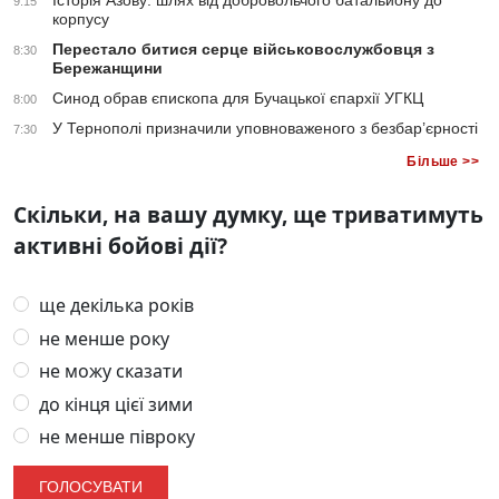
Історія Азову: шлях від добровольчого батальйону до
9:15
корпусу
Перестало битися серце військовослужбовця з
8:30
Бережанщини
Синод обрав єпископа для Бучацької єпархії УГКЦ
8:00
У Тернополі призначили уповноваженого з безбар’єрності
7:30
Більше >>
Скільки, на вашу думку, ще триватимуть
активні бойові дії?
ще декілька років
не менше року
не можу сказати
до кінця цієї зими
не менше півроку