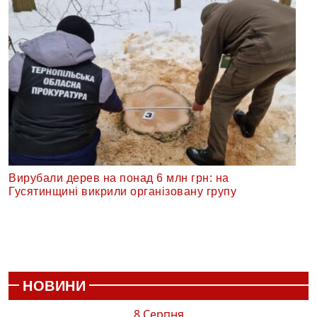
Вирубали дерев на понад 6 млн грн: на
Гусятинщині викрили організовану групу
НОВИНИ
8 Серпня