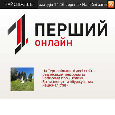
НАЙСВІЖІШЕ:
ополі: програма заходів 14-16 серпня
• На війні загинув 20-р
На Тернопільщині досі стоїть
радянський меморіал із
написами про «Велику
Вітчизняну» та «буржуазних
націоналістів»