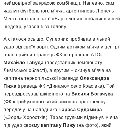
неймовірної за красою комбінації. Напевно, сам
чаклун футбольного м’яча, аргентинець Ліонель
Мессі з каталонської «Барселони», побачивши цей
шедевр, узявся б за голову.
А сталося ось що. Суперник пробивав вільний
удар від своїх воріт. Одним дотиком м’яча у центрі
поля прийняв гравець ФК «Тернопіль АТО»
Михайло Габуда
(представник чемпіонату
Львівської області), а другим – скинув м’яча на
капітана тернопільської команди
Олександра
Пижа
(гравець ФК «Динамо» село Красівка). Той
переадресував шкіряного на
Василя Богачука
(ФК «Трибухівці»), який виконав прострільну
передачу на нападника
Тараса Судомира
(«Зоря» Хоростків). Тарас грудьми відкинув м’яча
під удар своєму
капітану Пижу
(на фото), який