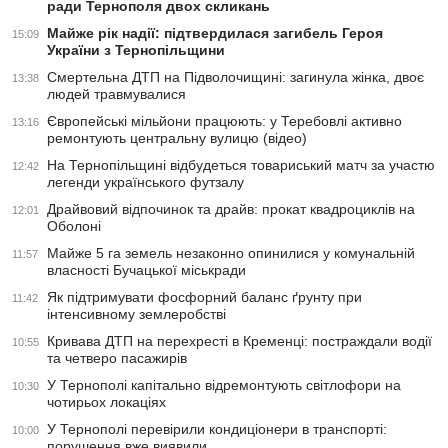
ради Тернополя двох скликань
Майже рік надії: підтвердилася загибель Героя
15:09
України з Тернопільщини
Смертельна ДТП на Підволочищині: загинула жінка, двоє
13:38
людей травмувалися
Європейські мільйони працюють: у Теребовлі активно
13:16
ремонтують центральну вулицю (відео)
На Тернопільщині відбудеться товариський матч за участю
12:42
легенди українського футзалу
Драйвовий відпочинок та драйв: прокат квадроциклів на
12:01
Оболоні
Майже 5 га земель незаконно опинилися у комунальній
11:57
власності Бучацької міськради
Як підтримувати фосфорний баланс ґрунту при
11:42
інтенсивному землеробстві
Кривава ДТП на перехресті в Кременці: постраждали водії
10:55
та четверо пасажирів
У Тернополі капітально відремонтують світлофори на
10:30
чотирьох локаціях
У Тернополі перевірили кондиціонери в транспорті:
10:00
порушення вже виявили