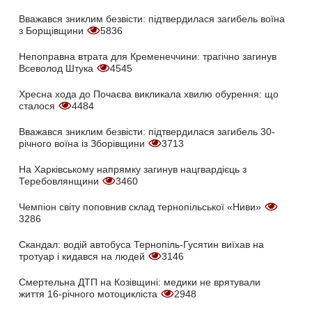
Вважався зниклим безвісти: підтвердилася загибель воїна
з Борщівщини
5836
Непоправна втрата для Кременеччини: трагічно загинув
Всеволод Штука
4545
Хресна хода до Почаєва викликала хвилю обурення: що
сталося
4484
Вважався зниклим безвісти: підтвердилася загибель 30-
річного воїна із Зборівщини
3713
На Харківському напрямку загинув нацгвардієць з
Теребовлянщини
3460
Чемпіон світу поповнив склад тернопільської «Ниви»
3286
Скандал: водій автобуса Тернопіль-Гусятин виїхав на
тротуар і кидався на людей
3146
Смертельна ДТП на Козівщині: медики не врятували
життя 16-річного мотоцикліста
2948