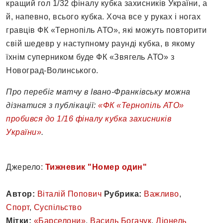
кращий гол 1/32 фіналу кубка захисників України, а
й, напевно, всього кубка. Хоча все у руках і ногах
гравців ФК «Тернопіль АТО», які можуть повторити
свій шедевр у наступному раунді кубка, в якому
їхнім суперником буде ФК «Звягель АТО» з
Новоград-Волинського.
Про перебіг матчу в Івано-Франківську можна
дізнатися з публікації:
«ФК «Тернопіль АТО»
пробився до 1/16 фіналу кубка захисників
України»
.
Джерело:
Тижневик "Номер один"
Автор:
Віталій Попович
Рубрика:
Важливо
,
Спорт
,
Суспільство
Мітки:
«Барселони»
,
Василь Богачук
,
Ліонель