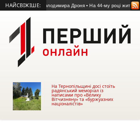
НАЙСВІЖІШЕ:
атчі пам’яті Володимира Дроня
• На 44-му році життя помер 
На Тернопільщині досі стоїть
радянський меморіал із
написами про «Велику
Вітчизняну» та «буржуазних
націоналістів»