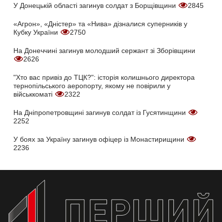
У Донецькій області загинув солдат з Борщівщини
2845
«Агрон», «Дністер» та «Нива» дізналися суперників у
Кубку України
2750
На Донеччині загинув молодший сержант зі Зборівщини
2626
"Хто вас привіз до ТЦК?": історія колишнього директора
тернопільського аеропорту, якому не повірили у
військкоматі
2322
На Дніпропетровщині загинув солдат із Гусятинщини
2252
У боях за Україну загинув офіцер із Монастирищини
2236