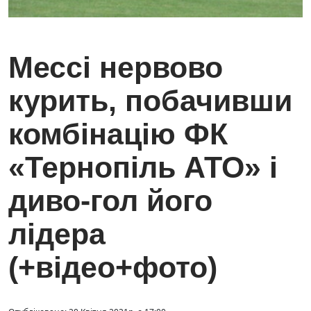
Мессі нервово
курить, побачивши
комбінацію ФК
«Тернопіль АТО» і
диво-гол його
лідера
(+відео+фото)