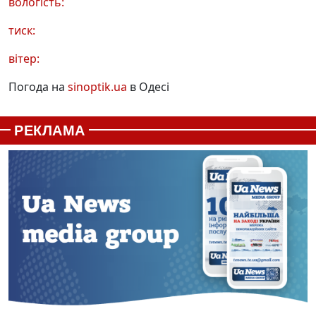
вологість:
тиск:
вітер:
Погода на
sinoptik.ua
в Одесі
РЕКЛАМА