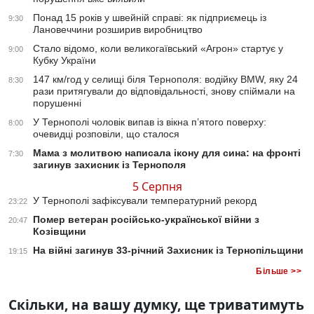
Понад 15 років у швейній справі: як підприємець із
9:30
Лановеччини розширив виробництво
Стало відомо, коли великогаївський «Агрон» стартує у
9:00
Кубку України
147 км/год у селищі біля Тернополя: водійку BMW, яку 24
8:30
рази притягували до відповідальності, знову спіймали на
порушенні
У Тернополі чоловік випав із вікна п’ятого поверху:
8:00
очевидці розповіли, що сталося
Мама з молитвою написала ікону для сина: на фронті
7:30
загинув захисник із Тернополя
5 Серпня
У Тернополі зафіксували температурний рекорд
23:22
Помер ветеран російсько-української війни з
20:47
Козівщини
На війні загинув 33-річний Захисник із Тернопільщини
19:15
Більше >>
Скільки, на вашу думку, ще триватимуть