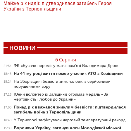
Майже рік надії: підтвердилася загибель Героя
України з Тернопільщини
НОВИНИ
6 Серпня
ФК «Бучач» переміг у матчі пам’яті Володимира Дроня
21:54
На 44-му році життя помер учасник АТО з Козівщини
18:46
На Зборівщині безвісти зник чоловік із серйозними
18:24
порушеннями зору
Юний волонтер із Заліщиків отримав медаль «За
17:15
жертовність і любов до України»
Понад рік вважався зниклим безвісти: підтвердилася
17:00
загибель воїна з Тернопільщини
У Тернополі зафіксували черговий температурний рекорд
16:48
Боронячи Україну, загинув член Молодіжної міської
15:39