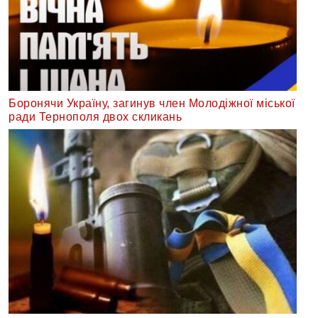
Боронячи Україну, загинув член Молодіжної міської
ради Тернополя двох скликань