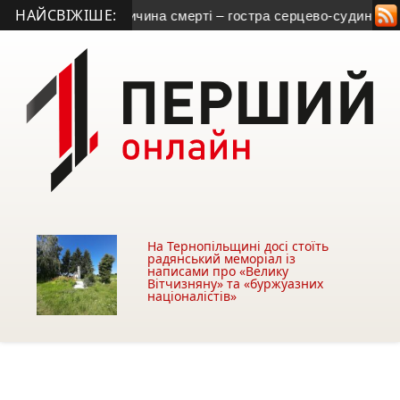
НАЙСВІЖІШЕ:
рнопільщини: причина смерті – гостра серцево-судинна недос
На Тернопільщині досі стоїть
радянський меморіал із
написами про «Велику
Вітчизняну» та «буржуазних
націоналістів»