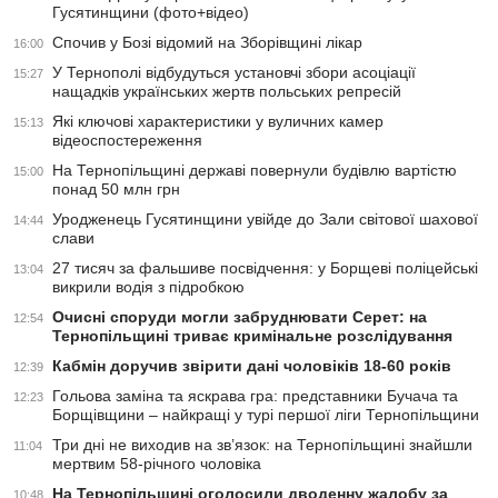
Гусятинщини (фото+відео)
Спочив у Бозі відомий на Зборівщині лікар
16:00
У Тернополі відбудуться установчі збори асоціації
15:27
нащадків українських жертв польських репресій
Які ключові характеристики у вуличних камер
15:13
відеоспостереження
На Тернопільщині державі повернули будівлю вартістю
15:00
понад 50 млн грн
Уродженець Гусятинщини увійде до Зали світової шахової
14:44
слави
27 тисяч за фальшиве посвідчення: у Борщеві поліцейські
13:04
викрили водія з підробкою
Очисні споруди могли забруднювати Серет: на
12:54
Тернопільщині триває кримінальне розслідування
Кабмін доручив звірити дані чоловіків 18-60 років
12:39
Гольова заміна та яскрава гра: представники Бучача та
12:23
Борщівщини – найкращі у турі першої ліги Тернопільщини
Три дні не виходив на зв’язок: на Тернопільщині знайшли
11:04
мертвим 58-річного чоловіка
На Тернопільщині оголосили дводенну жалобу за
10:48