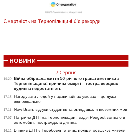
Смертність на Тернопільщині б’є рекорди
НОВИНИ
7 Серпня
Війна обірвала життя 50-річного гранатометника з
19:20
Тернопільщини: причина смерті – гостра серцево-
судинна недостатність
Нагодувати людей у надзвичайних умовах – це дуже
17:15
відповідально
New Brain: відгуки студентів та огляд школи іноземних мов
17:11
Потрійна ДТП на Тернопільщині: водія Peugeot затисло в
17:07
автомобілі, постраждала дитина
Вчинив ДТП у Теребовлі та зник: поліція розшукує жителя
16:12