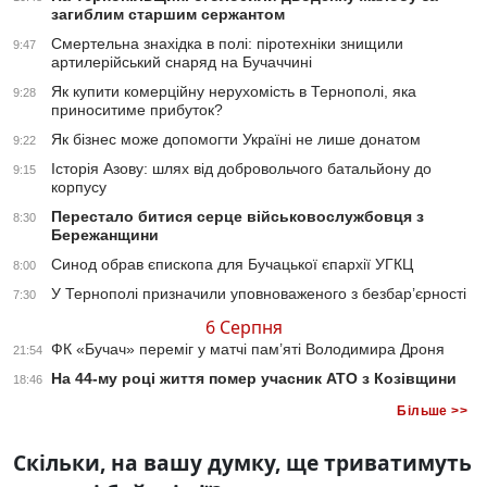
загиблим старшим сержантом
Смертельна знахідка в полі: піротехніки знищили
9:47
артилерійський снаряд на Бучаччині
Як купити комерційну нерухомість в Тернополі, яка
9:28
приноситиме прибуток?
Як бізнес може допомогти Україні не лише донатом
9:22
Історія Азову: шлях від добровольчого батальйону до
9:15
корпусу
Перестало битися серце військовослужбовця з
8:30
Бережанщини
Синод обрав єпископа для Бучацької єпархії УГКЦ
8:00
У Тернополі призначили уповноваженого з безбар’єрності
7:30
6 Серпня
ФК «Бучач» переміг у матчі пам’яті Володимира Дроня
21:54
На 44-му році життя помер учасник АТО з Козівщини
18:46
Більше >>
Скільки, на вашу думку, ще триватимуть