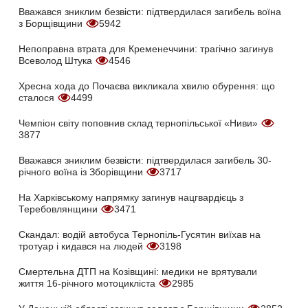
Вважався зниклим безвісти: підтвердилася загибель воїна
з Борщівщини
5942
Непоправна втрата для Кременеччини: трагічно загинув
Всеволод Штука
4546
Хресна хода до Почаєва викликала хвилю обурення: що
сталося
4499
Чемпіон світу поповнив склад тернопільської «Ниви»
3877
Вважався зниклим безвісти: підтвердилася загибель 30-
річного воїна із Зборівщини
3717
На Харківському напрямку загинув нацгвардієць з
Теребовлянщини
3471
Скандал: водій автобуса Тернопіль-Гусятин виїхав на
тротуар і кидався на людей
3198
Смертельна ДТП на Козівщині: медики не врятували
життя 16-річного мотоцикліста
2985