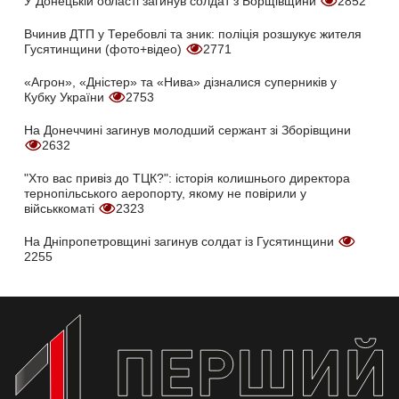
У Донецькій області загинув солдат з Борщівщини
2852
Вчинив ДТП у Теребовлі та зник: поліція розшукує жителя
Гусятинщини (фото+відео)
2771
«Агрон», «Дністер» та «Нива» дізналися суперників у
Кубку України
2753
На Донеччині загинув молодший сержант зі Зборівщини
2632
"Хто вас привіз до ТЦК?": історія колишнього директора
тернопільського аеропорту, якому не повірили у
військкоматі
2323
На Дніпропетровщині загинув солдат із Гусятинщини
2255