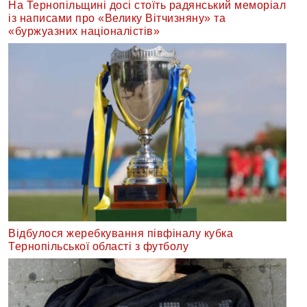
На Тернопільщині досі стоїть радянський меморіал
із написами про «Велику Вітчизняну» та
«буржуазних націоналістів»
Відбулося жеребкування півфіналу кубка
Тернопільської області з футболу