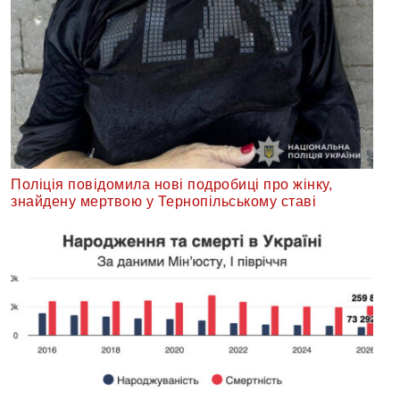
Поліція повідомила нові подробиці про жінку,
знайдену мертвою у Тернопільському ставі