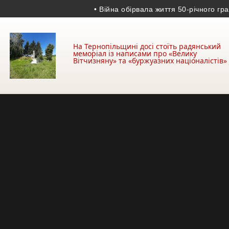
• Війна обірвала життя 50-річного гранато
На Тернопільщині досі стоїть радянський
меморіал із написами про «Велику
Вітчизняну» та «буржуазних націоналістів»