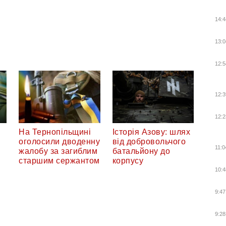
14:4
13:0
12:5
12:3
12:2
На Тернопільщині
Історія Азову: шлях
оголосили дводенну
від добровольчого
11:0
жалобу за загиблим
батальйону до
старшим сержантом
корпусу
10:4
9:47
9:28