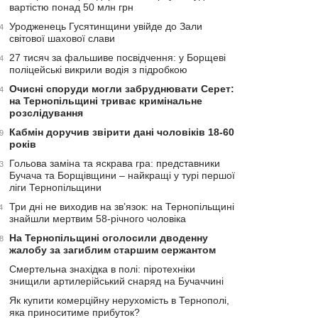
вартістю понад 50 млн грн
Уродженець Гусятинщини увійде до Зали
4
світової шахової слави
27 тисяч за фальшиве посвідчення: у Борщеві
4
поліцейські викрили водія з підробкою
Очисні споруди могли забруднювати Серет:
4
на Тернопільщині триває кримінальне
розслідування
Кабмін доручив звірити дані чоловіків 18-60
9
років
Гольова заміна та яскрава гра: представники
3
Бучача та Борщівщини – найкращі у турі першої
ліги Тернопільщини
Три дні не виходив на зв’язок: на Тернопільщині
4
знайшли мертвим 58-річного чоловіка
На Тернопільщині оголосили дводенну
8
жалобу за загиблим старшим сержантом
Смертельна знахідка в полі: піротехніки
знищили артилерійський снаряд на Бучаччині
Як купити комерційну нерухомість в Тернополі,
яка приноситиме прибуток?