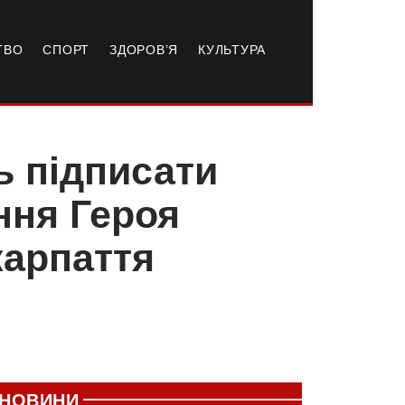
ТВО
СПОРТ
ЗДОРОВ’Я
КУЛЬТУРА
ь підписати
ння Героя
карпаття
НОВИНИ