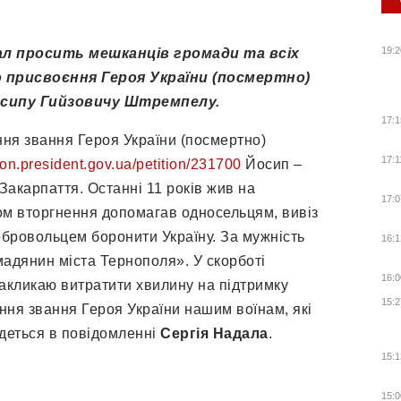
19:2
ал просить мешканців громади та всіх
 присвоєння Героя України (посмертно)
осипу Гийзовичу Штремпелу.
17:1
ня звання Героя України (посмертно)
17:1
tion.president.gov.ua/petition/231700
Йосип –
Закарпаття. Останні 11 років жив на
17:0
ом вторгнення допомагав односельцям, вивіз
обровольцем боронити Україну. За мужність
16:1
адянин міста Тернополя». У скорботі
16:0
Закликаю витратити хвилину на підтримку
15:2
оєння звання Героя України нашим воїнам, які
йдеться в повідомленні
Сергія Надала
.
15:1
15:0