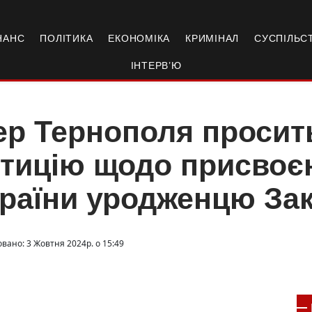
НАНС
ПОЛІТИКА
ЕКОНОМІКА
КРИМІНАЛ
СУСПІЛЬС
ІНТЕРВ’Ю
р Тернополя просит
тицію щодо присвоє
раїни уродженцю За
овано: 3 Жовтня 2024р. о 15:49