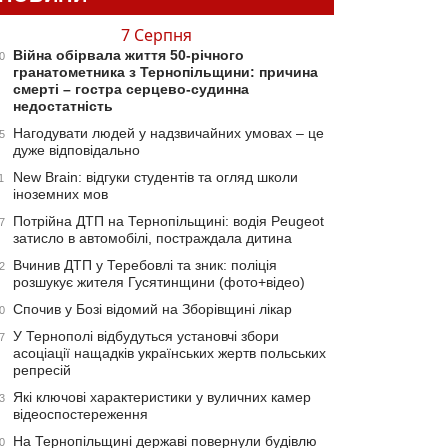
7 Серпня
Війна обірвала життя 50-річного
0
гранатометника з Тернопільщини: причина
смерті – гостра серцево-судинна
недостатність
Нагодувати людей у надзвичайних умовах – це
5
дуже відповідально
New Brain: відгуки студентів та огляд школи
1
іноземних мов
Потрійна ДТП на Тернопільщині: водія Peugeot
7
затисло в автомобілі, постраждала дитина
Вчинив ДТП у Теребовлі та зник: поліція
2
розшукує жителя Гусятинщини (фото+відео)
Спочив у Бозі відомий на Зборівщині лікар
0
У Тернополі відбудуться установчі збори
7
асоціації нащадків українських жертв польських
репресій
Які ключові характеристики у вуличних камер
3
відеоспостереження
На Тернопільщині державі повернули будівлю
0