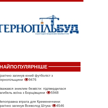
НАЙПОПУЛЯРНІШЕ
рагічно загинув юний футболіст з
Тернопільщини
9476
Вважався зниклим безвісти: підтвердилася
загибель воїна з Борщівщини
5948
Непоправна втрата для Кременеччини:
трагічно загинув Всеволод Штука
4546