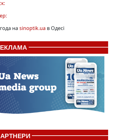
ск:
ер:
года на
sinoptik.ua
в Одесі
РЕКЛАМА
АРТНЕРИ