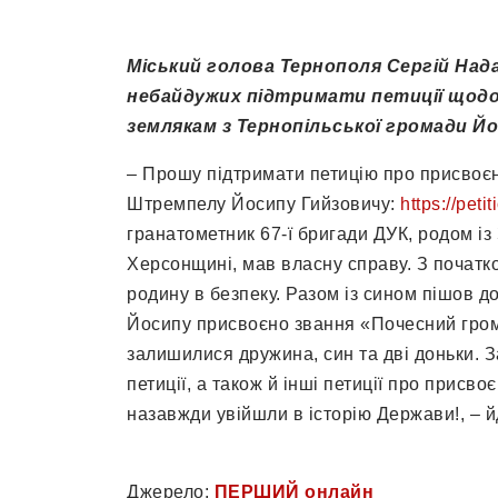
Міський голова Тернополя Сергій Над
небайдужих підтримати петиції щодо
землякам з Тернопільської громади Й
– Прошу підтримати петицію про присвоєн
Штремпелу Йосипу Гийзовичу:
https://peti
гранатометник 67-ї бригади ДУК, родом із 
Херсонщині, мав власну справу. З початк
родину в безпеку. Разом із сином пішов д
Йосипу присвоєно звання «Почесний гром
залишилися дружина, син та дві доньки. 
петиції, а також й інші петиції про присв
назавжди увійшли в історію Держави!, – 
Джерело:
ПЕРШИЙ онлайн