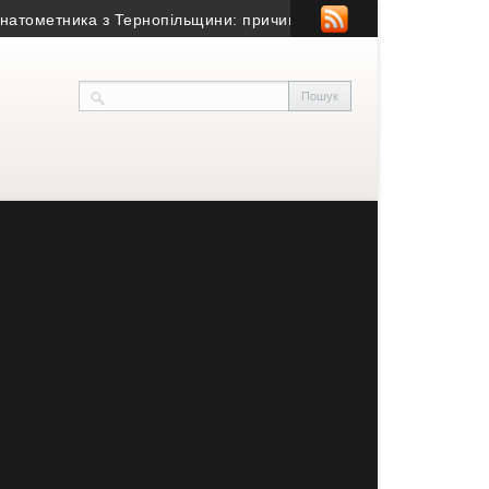
метника з Тернопільщини: причина смерті – гостра серцево-суд