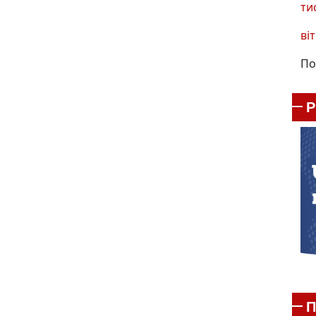
ти
віт
По
П