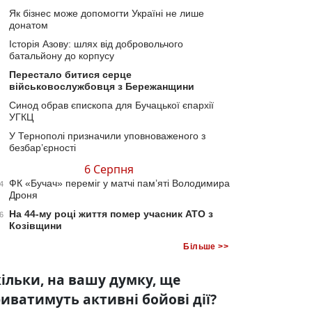
Як бізнес може допомогти Україні не лише
донатом
Історія Азову: шлях від добровольчого
батальйону до корпусу
Перестало битися серце
військовослужбовця з Бережанщини
Синод обрав єпископа для Бучацької єпархії
УГКЦ
У Тернополі призначили уповноваженого з
безбар’єрності
6 Серпня
ФК «Бучач» переміг у матчі пам’яті Володимира
4
Дроня
На 44-му році життя помер учасник АТО з
6
Козівщини
Більше >>
ільки, на вашу думку, ще
иватимуть активні бойові дії?