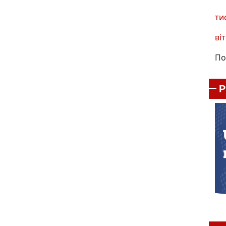
ти
віт
По