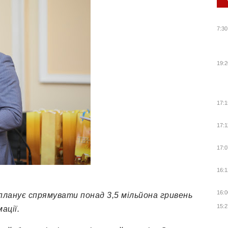
7:30
19:2
17:1
17:1
17:0
16:1
16:0
планує спрямувати понад 3,5 мільйона гривень
15:2
ації.