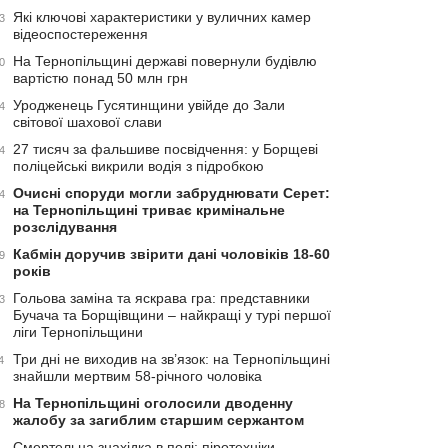
Які ключові характеристики у вуличних камер
3
відеоспостереження
На Тернопільщині державі повернули будівлю
0
вартістю понад 50 млн грн
Уродженець Гусятинщини увійде до Зали
4
світової шахової слави
27 тисяч за фальшиве посвідчення: у Борщеві
4
поліцейські викрили водія з підробкою
Очисні споруди могли забруднювати Серет:
4
на Тернопільщині триває кримінальне
розслідування
Кабмін доручив звірити дані чоловіків 18-60
9
років
Гольова заміна та яскрава гра: представники
3
Бучача та Борщівщини – найкращі у турі першої
ліги Тернопільщини
Три дні не виходив на зв’язок: на Тернопільщині
4
знайшли мертвим 58-річного чоловіка
На Тернопільщині оголосили дводенну
8
жалобу за загиблим старшим сержантом
Смертельна знахідка в полі: піротехніки