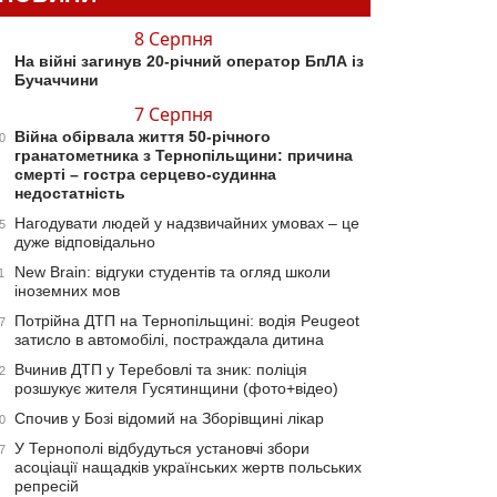
8 Серпня
На війні загинув 20-річний оператор БпЛА із
Бучаччини
7 Серпня
Війна обірвала життя 50-річного
0
гранатометника з Тернопільщини: причина
смерті – гостра серцево-судинна
недостатність
Нагодувати людей у надзвичайних умовах – це
5
дуже відповідально
New Brain: відгуки студентів та огляд школи
1
іноземних мов
Потрійна ДТП на Тернопільщині: водія Peugeot
7
затисло в автомобілі, постраждала дитина
Вчинив ДТП у Теребовлі та зник: поліція
2
розшукує жителя Гусятинщини (фото+відео)
Спочив у Бозі відомий на Зборівщині лікар
0
У Тернополі відбудуться установчі збори
7
асоціації нащадків українських жертв польських
репресій