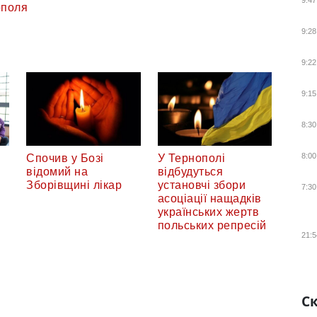
9:47
ополя
9:28
9:22
9:15
8:30
8:00
Спочив у Бозі
У Тернополі
відомий на
відбудуться
Зборівщині лікар
установчі збори
7:30
асоціації нащадків
українських жертв
польських репресій
21:5
Ск