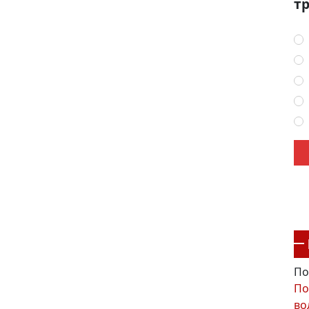
тр
По
По
во