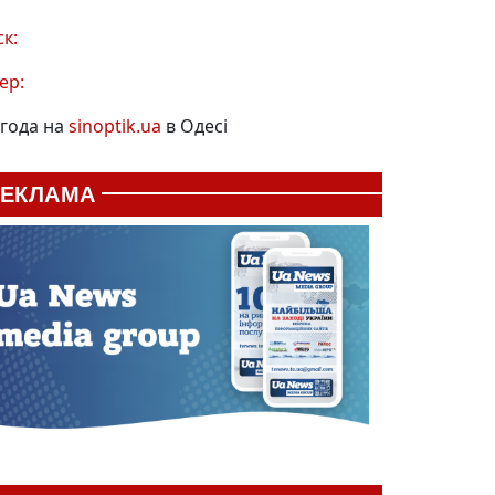
ск:
ер:
года на
sinoptik.ua
в Одесі
РЕКЛАМА