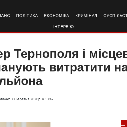
НАНС
ПОЛІТИКА
ЕКОНОМІКА
КРИМІНАЛ
СУСПІЛЬС
ІНТЕРВ’Ю
р Тернополя і місце
анують витратити на 
ільйона
вано: 30 Березня 2020р. о 13:47