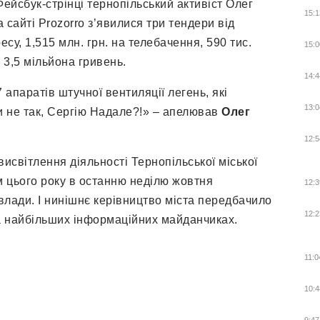
ейсбук-стрінці тернопільський активіст Олег
15:1
 сайті Prozorro з’явилися три тендери від
ресу, 1,515 млн. грн. на телебачення, 590 тис.
15:0
 3,5 мільйона гривень.
14:4
апаратів штучної вентиляції легень, які
13:0
чи не так, Сергію Надале?!» – апелював
Олег
12:5
висвітлення діяльності Тернопільської міської
м цього року в останню неділю жовтня
12:3
влади. І нинішнє керівництво міста передбачило
12:2
 на найбільших інформаційних майданчиках.
11:0
10:4