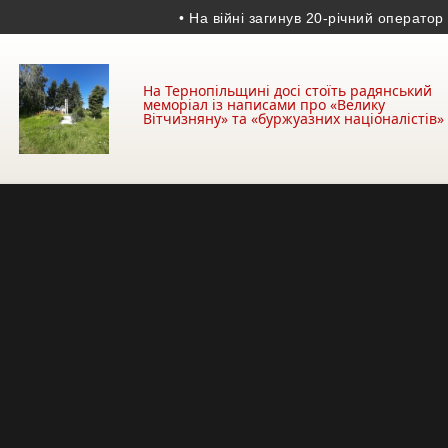
• На війні загинув 20-річний оператор БпЛА 
На Тернопільщині досі стоїть радянський
меморіал із написами про «Велику
Вітчизняну» та «буржуазних націоналістів»