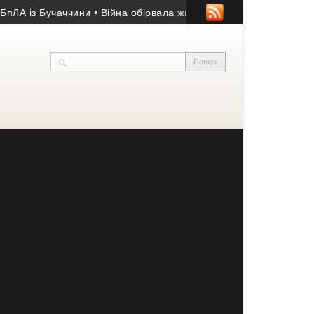
із Бучаччини
• Війна обірвала життя 50-річного гранатометника