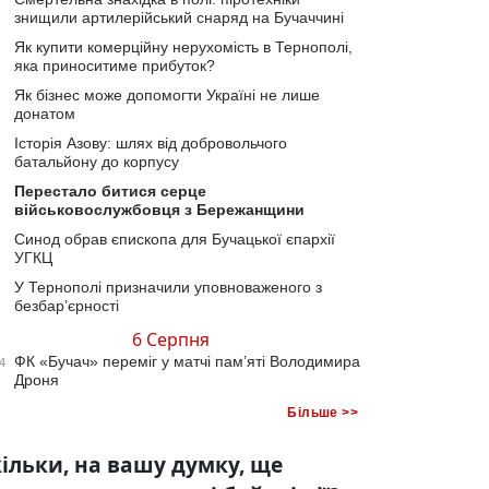
знищили артилерійський снаряд на Бучаччині
Як купити комерційну нерухомість в Тернополі,
яка приноситиме прибуток?
Як бізнес може допомогти Україні не лише
донатом
Історія Азову: шлях від добровольчого
батальйону до корпусу
Перестало битися серце
військовослужбовця з Бережанщини
Синод обрав єпископа для Бучацької єпархії
УГКЦ
У Тернополі призначили уповноваженого з
безбар’єрності
6 Серпня
ФК «Бучач» переміг у матчі пам’яті Володимира
4
Дроня
Більше >>
ільки, на вашу думку, ще