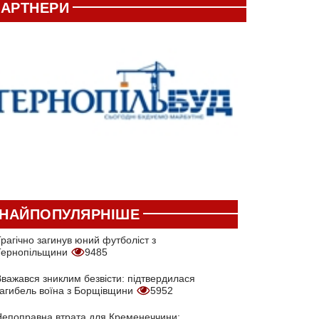
АРТНЕРИ
НАЙПОПУЛЯРНІШЕ
рагічно загинув юний футболіст з
Тернопільщини
9485
Вважався зниклим безвісти: підтвердилася
загибель воїна з Борщівщини
5952
Непоправна втрата для Кременеччини: