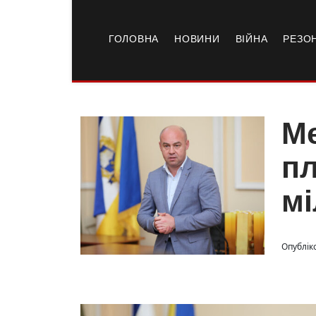
ГОЛОВНА
НОВИНИ
ВІЙНА
РЕЗО
Ме
пл
м
Опубліко