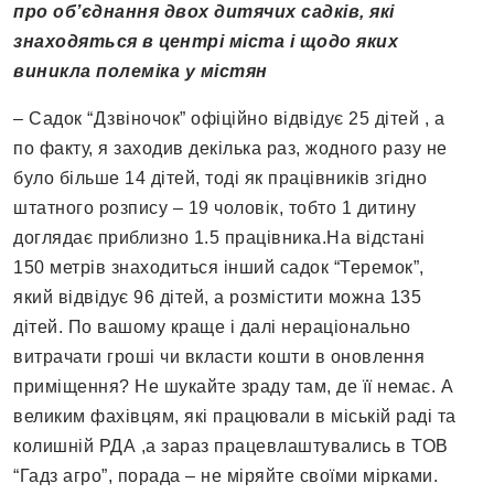
про об’єднання двох дитячих садків, які
знаходяться в центрі міста і щодо яких
виникла полеміка у містян
– Садок “Дзвіночок” офіційно відвідує 25 дітей , а
по факту, я заходив декілька раз, жодного разу не
було більше 14 дітей, тоді як працівників згідно
штатного розпису – 19 чоловік, тобто 1 дитину
доглядає приблизно 1.5 працівника.На відстані
150 метрів знаходиться інший садок “Теремок”,
який відвідує 96 дітей, а розмістити можна 135
дітей. По вашому краще і далі нераціонально
витрачати гроші чи вкласти кошти в оновлення
приміщення? Не шукайте зраду там, де її немає. А
великим фахівцям, які працювали в міській раді та
колишній РДА ,а зараз працевлаштувались в ТОВ
“Гадз агро”, порада – не міряйте своїми мірками.