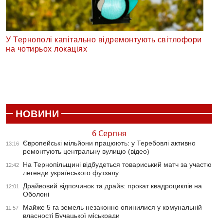
У Тернополі капітально відремонтують світлофори
на чотирьох локаціях
НОВИНИ
6 Серпня
Європейські мільйони працюють: у Теребовлі активно
13:16
ремонтують центральну вулицю (відео)
На Тернопільщині відбудеться товариський матч за участю
12:42
легенди українського футзалу
Драйвовий відпочинок та драйв: прокат квадроциклів на
12:01
Оболоні
Майже 5 га земель незаконно опинилися у комунальній
11:57
власності Бучацької міськради