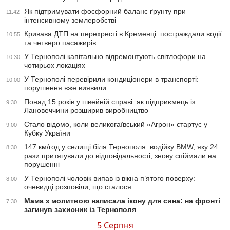
Як підтримувати фосфорний баланс ґрунту при
11:42
інтенсивному землеробстві
Кривава ДТП на перехресті в Кременці: постраждали водії
10:55
та четверо пасажирів
У Тернополі капітально відремонтують світлофори на
10:30
чотирьох локаціях
У Тернополі перевірили кондиціонери в транспорті:
10:00
порушення вже виявили
Понад 15 років у швейній справі: як підприємець із
9:30
Лановеччини розширив виробництво
Стало відомо, коли великогаївський «Агрон» стартує у
9:00
Кубку України
147 км/год у селищі біля Тернополя: водійку BMW, яку 24
8:30
рази притягували до відповідальності, знову спіймали на
порушенні
У Тернополі чоловік випав із вікна п’ятого поверху:
8:00
очевидці розповіли, що сталося
Мама з молитвою написала ікону для сина: на фронті
7:30
загинув захисник із Тернополя
5 Серпня