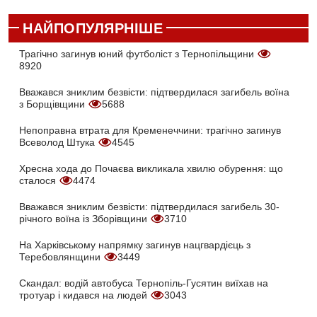
НАЙПОПУЛЯРНІШЕ
Трагічно загинув юний футболіст з Тернопільщини
8920
Вважався зниклим безвісти: підтвердилася загибель воїна
з Борщівщини
5688
Непоправна втрата для Кременеччини: трагічно загинув
Всеволод Штука
4545
Хресна хода до Почаєва викликала хвилю обурення: що
сталося
4474
Вважався зниклим безвісти: підтвердилася загибель 30-
річного воїна із Зборівщини
3710
На Харківському напрямку загинув нацгвардієць з
Теребовлянщини
3449
Скандал: водій автобуса Тернопіль-Гусятин виїхав на
тротуар і кидався на людей
3043