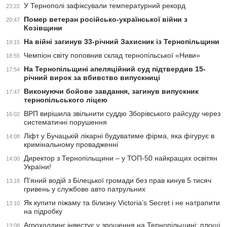
У Тернополі зафіксували температурний рекорд
23:22
Помер ветеран російсько-української війни з
20:47
Козівщини
На війні загинув 33-річний Захисник із Тернопільщини
19:15
Чемпіон світу поповнив склад тернопільської «Ниви»
18:55
На Тернопільщині апеляційний суд підтвердив 15-
17:54
річний вирок за вбивство випускниці
Виконуючи бойове завдання, загинув випускник
17:47
тернопільського ліцею
ВРП вирішила звільнити суддю Зборівського райсуду через
16:02
систематичні порушення
Ліфт у Бучацькій лікарні будуватиме фірма, яка фігурує в
14:08
кримінальному провадженні
Директор з Тернопільщини – у ТОП-50 найкращих освітян
14:00
України!
П’яний водій з Білецької громади без прав кинув 5 тисяч
13:18
гривень у службове авто патрульних
Як купити піжаму та білизну Victoria’s Secret і не натрапити
13:10
на підробку
Агрохолдинг інвестує у зрошення на Тернопільщині: площі
13:08