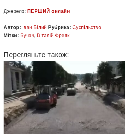
Джерело:
ПЕРШИЙ онлайн
Автор:
Іван Білий
Рубрика:
Суспільство
Мітки:
Бучач
,
Віталій Фреяк
Перегляньте також: