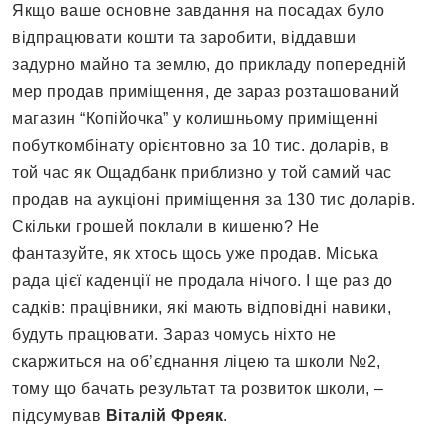
Якщо ваше основне завдання на посадах було
відпрацювати кошти та заробити, віддавши
задурно майно та землю, до прикладу попередній
мер продав приміщення, де зараз розташований
магазин “Копійочка” у колишньому приміщенні
побуткомбінату орієнтовно за 10 тис. доларів, в
той час як Ощадбанк приблизно у той самий час
продав на аукціоні приміщення за 130 тис доларів.
Скільки грошей поклали в кишеню? Не
фантазуйте, як хтось щось уже продав. Міська
рада цієї каденції не продала нічого. І ще раз до
садків: працівники, які мають відповідні навики,
будуть працювати. Зараз чомусь ніхто не
скаржиться на об’єднання ліцею та школи №2,
тому що бачать результат та розвиток школи, –
підсумував
Віталій Фреяк
.