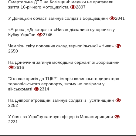
Смертельна ДТП на Козівщині: медики не врятували
життя 16-річного мотоцикліста
2897
У Донецькій області загинув солдат з Борщівщини
2841
«Агрон», «Дністер» та «Нива» дізналися суперників у
Кубку України
2746
Чемпіон світу поповнив склад тернопільської «Ниви»
2650
На Донеччині загинув молодший сержант зі Зборівщини
2616
"Хто вас привіз до ТЦК?": історія колишнього директора
тернопільського аеропорту, якому не повірили у
військкоматі
2314
На Дніпропетровщині загинув солдат із Гусятинщини
2252
У боях за Україну загинув офіцер із Монастирищини
2231