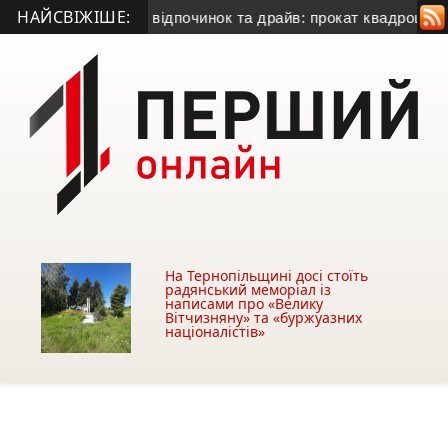
НАЙСВІЖІШЕ:
у
• Драйвовий відпочинок та драйв: прокат квадроциклів на 
На Тернопільщині досі стоїть
радянський меморіал із
написами про «Велику
Вітчизняну» та «буржуазних
націоналістів»