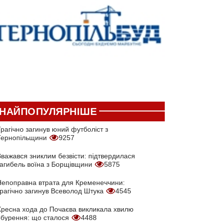
НАЙПОПУЛЯРНІШЕ
рагічно загинув юний футболіст з
Тернопільщини
9257
Вважався зниклим безвісти: підтвердилася
загибель воїна з Борщівщини
5875
Непоправна втрата для Кременеччини:
трагічно загинув Всеволод Штука
4545
Хресна хода до Почаєва викликала хвилю
обурення: що сталося
4488