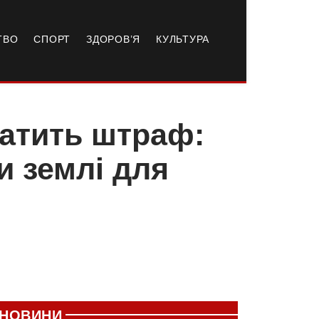
ТВО
СПОРТ
ЗДОРОВ’Я
КУЛЬТУРА
латить штраф:
и землі для
НОВИНИ