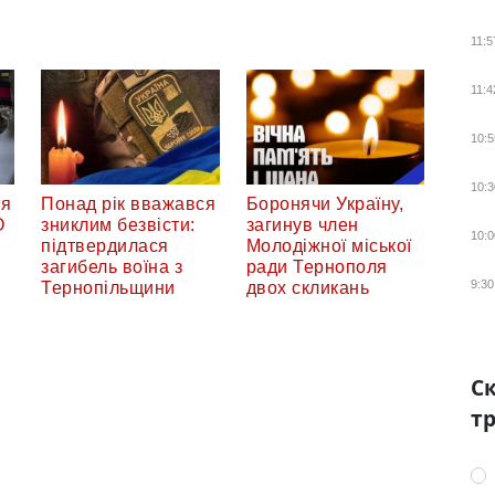
11:5
11:4
10:5
10:3
тя
Понад рік вважався
Боронячи Україну,
О
зниклим безвісти:
загинув член
10:0
підтвердилася
Молодіжної міської
загибель воїна з
ради Тернополя
9:30
Тернопільщини
двох скликань
Ск
тр