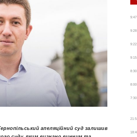
9:47
9:28
9:22
9:15
8:30
8:00
7:30
21:5
Тернопільський апеляційний суд залишив
18:4
ного суду, яким визнано винним та