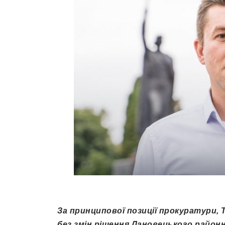
За принципової позиції прокуратури, 
без змін рішення Лановецького район