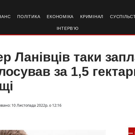
НАНС
ПОЛІТИКА
ЕКОНОМІКА
КРИМІНАЛ
СУСПІЛЬС
ІНТЕРВ’Ю
р Ланівців таки зап
лосував за 1,5 гектар
щі
овано: 10 Листопада 2022р. о 12:16