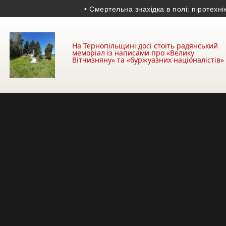
• Смертельна знахідка в полі: піротехніки з
На Тернопільщині досі стоїть радянський
меморіал із написами про «Велику
Вітчизняну» та «буржуазних націоналістів»