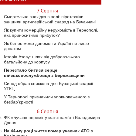
7 Серпня
Смертельна знахідка в полі: піротехніки
знищили артилерійський снаряд на Бучаччині
Як купити комерційну нерухомість в Тернополі,
яка приноситиме прибуток?
Як бізнес може допомогти Україні не лише
донатом
Історія Азову: шлях від добровольчого
батальйону до корпусу
Перестало битися серце
військовослужбовця з Бережанщини
Синод обрав єпископа для Бучацької єпархії
УГКЦ
У Тернополі призначили уповноваженого з
безбар’єрності
6 Серпня
ФК «Бучач» переміг у матчі пам’яті Володимира
4
Дроня
На 44-му році життя помер учасник АТО з
6