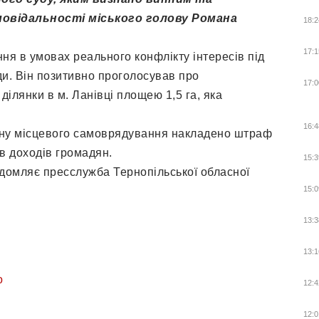
овідальності міського голову Романа
18:2
17:1
я в умовах реального конфлікту інтересів під
ади. Він позитивно проголосував про
17:0
ілянки в м. Ланівці площею 1,5 га, яка
16:4
ану місцевого самоврядування накладено штраф
в доходів громадян.
15:3
ідомляє пресслужба Тернопільської обласної
15:0
13:3
13:1
о
12:4
12:0