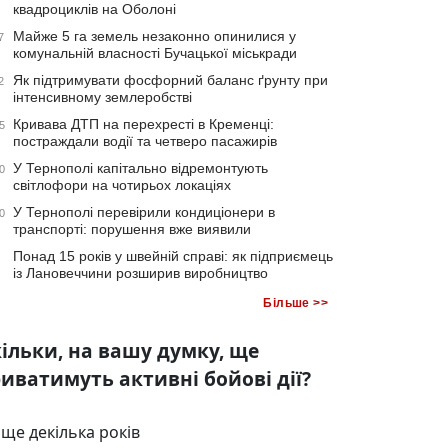
квадроциклів на Оболоні
Майже 5 га земель незаконно опинилися у
7
комунальній власності Бучацької міськради
Як підтримувати фосфорний баланс ґрунту при
2
інтенсивному землеробстві
Кривава ДТП на перехресті в Кременці:
5
постраждали водії та четверо пасажирів
У Тернополі капітально відремонтують
0
світлофори на чотирьох локаціях
У Тернополі перевірили кондиціонери в
0
транспорті: порушення вже виявили
Понад 15 років у швейній справі: як підприємець
із Лановеччини розширив виробництво
Більше >>
ільки, на вашу думку, ще
иватимуть активні бойові дії?
ще декілька років