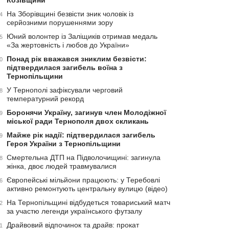
Козівщини
На Зборівщині безвісти зник чоловік із
4
серйозними порушеннями зору
Юний волонтер із Заліщиків отримав медаль
5
«За жертовність і любов до України»
Понад рік вважався зниклим безвісти:
0
підтвердилася загибель воїна з
Тернопільщини
У Тернополі зафіксували черговий
8
температурний рекорд
Боронячи Україну, загинув член Молодіжної
9
міської ради Тернополя двох скликань
Майже рік надії: підтвердилася загибель
9
Героя України з Тернопільщини
Смертельна ДТП на Підволочищині: загинула
8
жінка, двоє людей травмувалися
Європейські мільйони працюють: у Теребовлі
6
активно ремонтують центральну вулицю (відео)
На Тернопільщині відбудеться товариський матч
2
за участю легенди українського футзалу
Драйвовий відпочинок та драйв: прокат
1