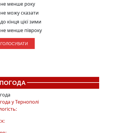
не менше року
не можу сказати
до кінця цієї зими
не менше півроку
ПОГОДА
года
года у
Тернополі
логість:
ск:
ер: