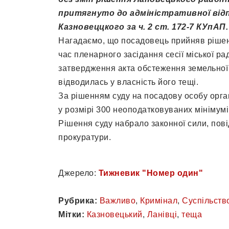
притягнуто до адміністративної відп
Казновеццкого за ч. 2 ст. 172-7 КУпАП.
Нагадаємо, що посадовець прийняв рішенн
час пленарного засідання сесії міської р
затвердження акта обстеження земельної д
відводилась у власність його тещі.
За рішенням суду на посадову особу орг
у розмірі 300 неоподатковуваних мінімумі
Рішення суду набрало законної сили, пов
прокуратури.
Джерело:
Тижневик "Номер один"
Рубрика:
Важливо
,
Кримінал
,
Суспільств
Мітки:
Казновецький
,
Ланівці
,
теща