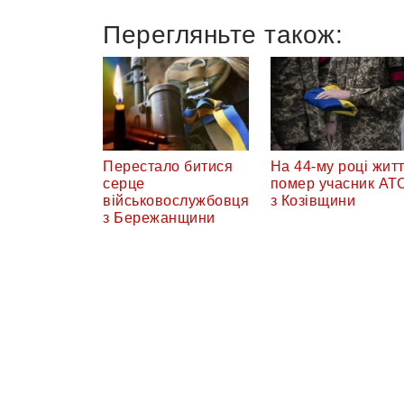
Перегляньте також:
Перестало битися
На 44-му році жит
серце
помер учасник АТ
військовослужбовця
з Козівщини
з Бережанщини