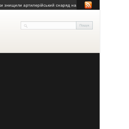
нищили артилерійський снаряд на Бучаччині
• Як купити комерці