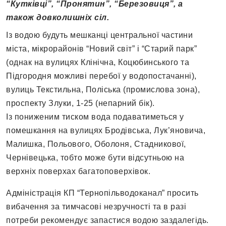
“Кутківці”, “Пронятин”, “Березовиця”, а
також довколишніх сіл.
Із водою будуть мешканці центральної частини
міста, мікрорайонів “Новий світ” і “Старий парк”
(однак на вулицях Клінічна, Коцюбинського та
Підгородня можливі перебої у водопостачанні),
вулиць Текстильна, Поліська (промислова зона),
проспекту Злуки, 1-25 (непарний бік).
Із пониженим тиском вода подаватиметься у
помешкання на вулицях Бродівська, Лук’яновича,
Малишка, Польового, Оболоня, Стадникової,
Чернівецька, тобто може бути відсутньою на
верхніх поверхах багатоповерхівок.
Адміністрація КП “Тернопільводоканал” просить
вибачення за тимчасові незручності та в разі
потреби рекомендує запастися водою заздалегідь.