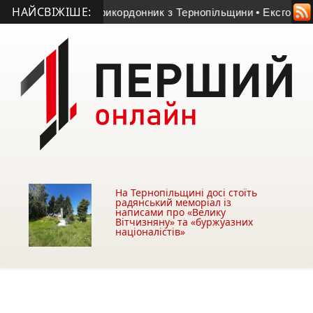
НАЙСВІЖІШЕ:
ер 23-річний прикордонник з Тернопільщини
• Ексголкіпер те
На Тернопільщині досі стоїть
радянський меморіал із
написами про «Велику
Вітчизняну» та «буржуазних
націоналістів»