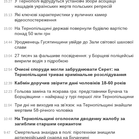
У Тернополі відбудуться установчі збори асоціації
15:27
нащадків українських жертв польських репресій
Які ключові характеристики у вуличних камер
15:13
відеоспостереження
На Тернопільщині державі повернули будівлю вартістю
15:00
понад 50 млн грн
Уродженець Гусятинщини увійде до Зали світової шахової
14:44
слави
27 тисяч за фальшиве посвідчення: у Борщеві поліцейські
13:04
викрили водія з підробкою
Очисні споруди могли забруднювати Серет: на
12:54
Тернопільщині триває кримінальне розслідування
Кабмін доручив звірити дані чоловіків 18-60 років
12:39
Гольова заміна та яскрава гра: представники Бучача та
12:23
Борщівщини – найкращі у турі першої ліги Тернопільщини
Три дні не виходив на зв’язок: на Тернопільщині знайшли
11:04
мертвим 58-річного чоловіка
На Тернопільщині оголосили дводенну жалобу за
10:48
загиблим старшим сержантом
Смертельна знахідка в полі: піротехніки знищили
9:47
артилерійський снаряд на Бучаччині