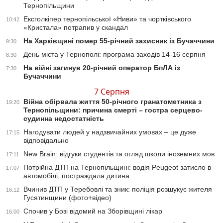
Тернопільщини
Ексголкіпер тернопільської «Ниви» та чортківського
10:42
«Кристала» потрапив у скандал
На Харківщині помер 55-річний захисник із Бучаччини
9:30
День міста у Тернополі: програма заходів 14-16 серпня
8:30
На війні загинув 20-річний оператор БпЛА із
7:30
Бучаччини
7 Серпня
Війна обірвала життя 50-річного гранатометника з
19:20
Тернопільщини: причина смерті – гостра серцево-
судинна недостатність
Нагодувати людей у надзвичайних умовах – це дуже
17:15
відповідально
New Brain: відгуки студентів та огляд школи іноземних мов
17:11
Потрійна ДТП на Тернопільщині: водія Peugeot затисло в
17:07
автомобілі, постраждала дитина
Вчинив ДТП у Теребовлі та зник: поліція розшукує жителя
16:12
Гусятинщини (фото+відео)
Спочив у Бозі відомий на Зборівщині лікар
16:00