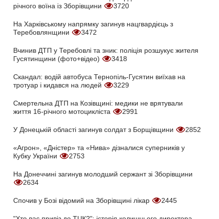
річного воїна із Зборівщини
3720
На Харківському напрямку загинув нацгвардієць з
Теребовлянщини
3472
Вчинив ДТП у Теребовлі та зник: поліція розшукує жителя
Гусятинщини (фото+відео)
3418
Скандал: водій автобуса Тернопіль-Гусятин виїхав на
тротуар і кидався на людей
3229
Смертельна ДТП на Козівщині: медики не врятували
життя 16-річного мотоцикліста
2991
У Донецькій області загинув солдат з Борщівщини
2852
«Агрон», «Дністер» та «Нива» дізналися суперників у
Кубку України
2753
На Донеччині загинув молодший сержант зі Зборівщини
2634
Спочив у Бозі відомий на Зборівщині лікар
2445
"Хто вас привіз до ТЦК?": історія колишнього директора