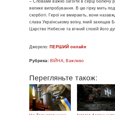
– Словами важко загоїти в серці болючу 
велике випробування. В цю гірку мить поді
скорботі. Герої не вмирають, вони назавж
слава Українському воїну, який захищав Б
Царство Небесне та вічний спокій його душ
Джерело:
ПЕРШИЙ онлайн
Рубрика:
ВІЙНА
,
Важливо
Перегляньте також: