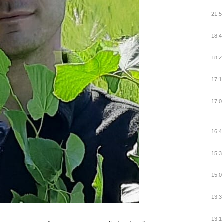
21:5
18:4
18:2
17:1
17:0
16:4
15:3
15:0
13:3
13:1