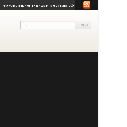
опільщині знайшли мертвим 58-річного чоловіка
• На Тернопільщ