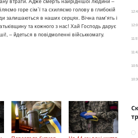
рану втрати. Адже смерть найріднішої людини –
ляємо горе сім`ї та схиляємо голову в глибокій
12:4
ди залишаються в наших серцях. Вічна пам’ять і
12:0
атьківщину та кожного з нас! Хай Господь дарує
і!, – йдеться в повідмоленні військкомату.
11:5
11:4
10:5
10:3
Ск
тр