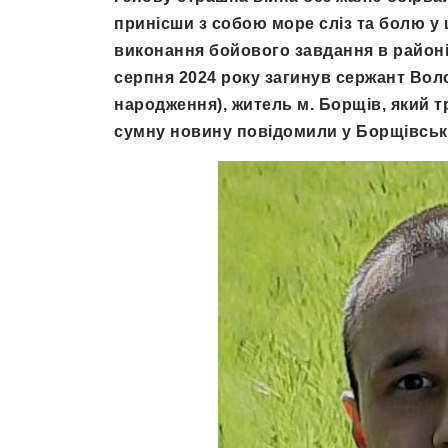
принісши з собою море сліз та болю у 
виконання бойового завдання в районі
серпня 2024 року загинув сержант Вол
народження), житель м. Борщів, який 
сумну новину повідомили у Борщівськ