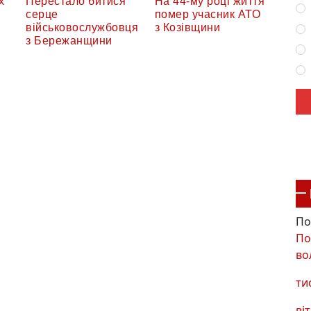
х
Перестало битися
На 44-му році життя
серце
помер учасник АТО
військовослужбовця
з Козівщини
з Бережанщини
По
По
во
ти
віт