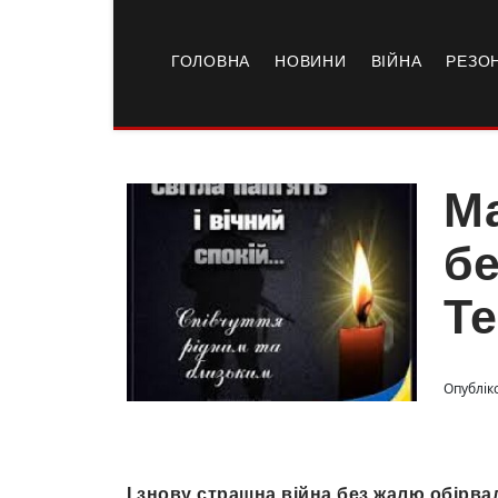
ГОЛОВНА
НОВИНИ
ВІЙНА
РЕЗО
Ма
бе
Те
Опубліко
І знову страшна війна без жалю обірва