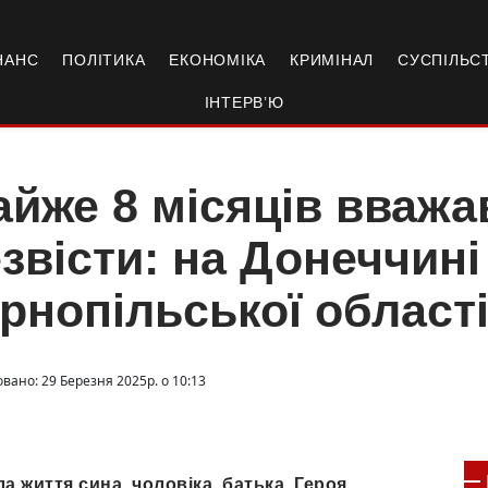
НАНС
ПОЛІТИКА
ЕКОНОМІКА
КРИМІНАЛ
СУСПІЛЬС
ІНТЕРВ’Ю
йже 8 місяців вважа
звісти: на Донеччині
рнопільської област
вано: 29 Березня 2025р. о 10:13
ла життя сина, чоловіка, батька, Героя…