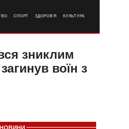
ТВО
СПОРТ
ЗДОРОВ’Я
КУЛЬТУРА
вся зниклим
 загинув воїн з
і
НОВИНИ