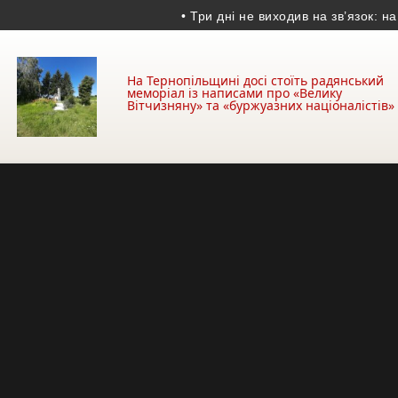
• Три дні не виходив на зв’язок: на Терн
На Тернопільщині досі стоїть радянський
меморіал із написами про «Велику
Вітчизняну» та «буржуазних націоналістів»