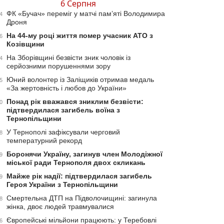
6 Серпня
ФК «Бучач» переміг у матчі пам’яті Володимира
4
Дроня
На 44-му році життя помер учасник АТО з
6
Козівщини
На Зборівщині безвісти зник чоловік із
4
серйозними порушеннями зору
Юний волонтер із Заліщиків отримав медаль
5
«За жертовність і любов до України»
Понад рік вважався зниклим безвісти:
0
підтвердилася загибель воїна з
Тернопільщини
У Тернополі зафіксували черговий
8
температурний рекорд
Боронячи Україну, загинув член Молодіжної
9
міської ради Тернополя двох скликань
Майже рік надії: підтвердилася загибель
9
Героя України з Тернопільщини
Смертельна ДТП на Підволочищині: загинула
8
жінка, двоє людей травмувалися
Європейські мільйони працюють: у Теребовлі
6