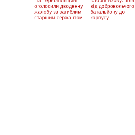
На Тернопільщині
Історія Азову: шля
оголосили дводенну
від добровольчого
жалобу за загиблим
батальйону до
старшим сержантом
корпусу