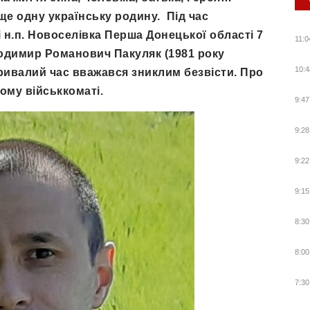
ще одну українську родину. Під час
 н.п. Новоселівка Перша Донецької області 7
11:0
одимир Романович Пакуляк (1981 року
10:4
тривалий час вважався зниклим безвісти. Про
ому військкоматі.
9:47
9:28
9:22
9:15
8:30
8:00
7:30