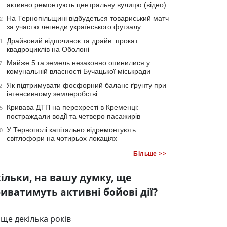
активно ремонтують центральну вулицю (відео)
На Тернопільщині відбудеться товариський матч
2
за участю легенди українського футзалу
Драйвовий відпочинок та драйв: прокат
1
квадроциклів на Оболоні
Майже 5 га земель незаконно опинилися у
7
комунальній власності Бучацької міськради
Як підтримувати фосфорний баланс ґрунту при
2
інтенсивному землеробстві
Кривава ДТП на перехресті в Кременці:
5
постраждали водії та четверо пасажирів
У Тернополі капітально відремонтують
0
світлофори на чотирьох локаціях
Більше >>
ільки, на вашу думку, ще
иватимуть активні бойові дії?
ще декілька років