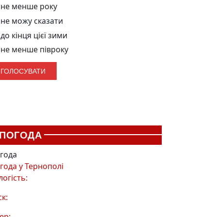
не менше року
не можу сказати
до кінця цієї зими
не менше півроку
ПОГОДА
года
года у
Тернополі
логість:
ск:
ер: