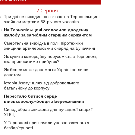
7 Серпня
Три дні не виходив на зв’язок: на Тернопільщині
4
знайшли мертвим 58-річного чоловіка
На Тернопільщині оголосили дводенну
8
жалобу за загиблим старшим сержантом
Смертельна знахідка в полі: піротехніки
знищили артилерійський снаряд на Бучаччині
Як купити комерційну нерухомість в Тернополі,
яка приноситиме прибуток?
Як бізнес може допомогти Україні не лише
донатом
Історія Азову: шлях від добровольчого
батальйону до корпусу
Перестало битися серце
військовослужбовця з Бережанщини
Синод обрав єпископа для Бучацької єпархії
УГКЦ
У Тернополі призначили уповноваженого з
безбар’єрності