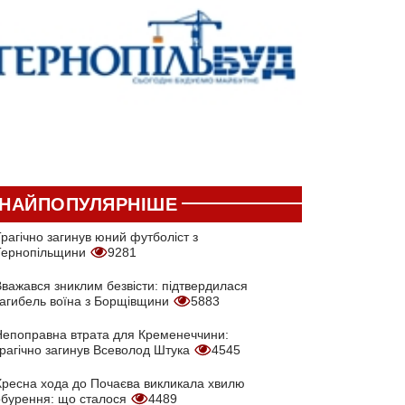
НАЙПОПУЛЯРНІШЕ
рагічно загинув юний футболіст з
Тернопільщини
9281
Вважався зниклим безвісти: підтвердилася
загибель воїна з Борщівщини
5883
Непоправна втрата для Кременеччини:
трагічно загинув Всеволод Штука
4545
Хресна хода до Почаєва викликала хвилю
обурення: що сталося
4489