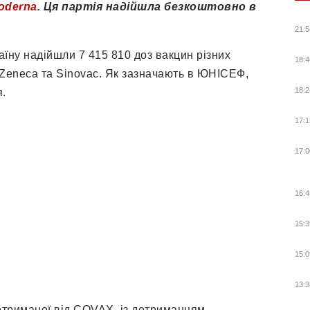
oderna
. Ця партія надійшла безкоштовно в
21:5
їну надійшли 7 415 810 доз вакцин різних
18:4
raZeneca та Sinovac. Як зазначають в ЮНІСЕФ,
18:2
.
17:1
17:0
16:4
15:3
15:0
13:3
 отриманої від COVAX, із дотриманням