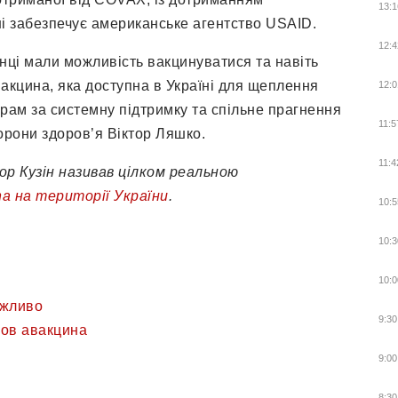
13:1
ні забезпечує американське агентство USAID.
12:4
нці мали можливість вакцинуватися та навіть
акцина, яка доступна в Україні для щеплення
12:0
ам за системну підтримку та спільне прагнення
11:5
орони здоров’я Віктор Ляшко.
11:4
ор Кузін називав цілком реальною
a на території України
.
10:5
10:3
10:0
жливо
9:30
ов авакцина
9:00
8:30