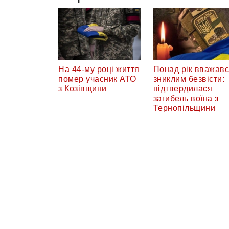
На 44-му році життя
Понад рік вважав
помер учасник АТО
зниклим безвісти:
з Козівщини
підтвердилася
загибель воїна з
Тернопільщини