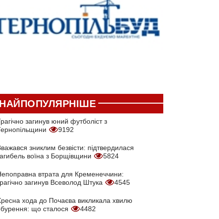
НАЙПОПУЛЯРНІШЕ
рагічно загинув юний футболіст з
Тернопільщини
9192
Вважався зниклим безвісти: підтвердилася
загибель воїна з Борщівщини
5824
Непоправна втрата для Кременеччини:
трагічно загинув Всеволод Штука
4545
Хресна хода до Почаєва викликала хвилю
обурення: що сталося
4482