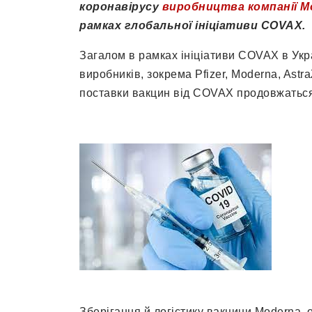
коронавірусу
виробництва компанії M
рамках глобальної ініціативи COVAX.
Загалом в рамках ініціативи COVAX в Укра
виробників, зокрема Pfizer, Moderna, Ast
поставки вакцин від COVAX продовжаться
Зберігання й логістику вакцини Moderna,