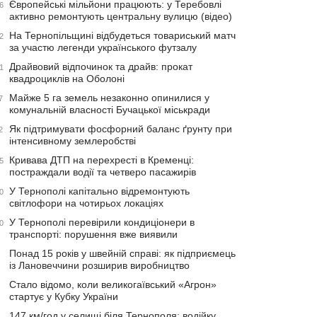
Європейські мільйони працюють: у Теребовлі
6
активно ремонтують центральну вулицю (відео)
На Тернопільщині відбудеться товариський матч
2
за участю легенди українського футзалу
Драйвовий відпочинок та драйв: прокат
1
квадроциклів на Оболоні
Майже 5 га земель незаконно опинилися у
7
комунальній власності Бучацької міськради
Як підтримувати фосфорний баланс ґрунту при
2
інтенсивному землеробстві
Кривава ДТП на перехресті в Кременці:
5
постраждали водії та четверо пасажирів
У Тернополі капітально відремонтують
0
світлофори на чотирьох локаціях
У Тернополі перевірили кондиціонери в
0
транспорті: порушення вже виявили
Понад 15 років у швейній справі: як підприємець
із Лановеччини розширив виробництво
Стало відомо, коли великогаївський «Агрон»
стартує у Кубку України
147 км/год у селищі біля Тернополя: водійку