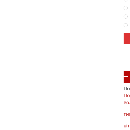
По
По
во
ти
віт