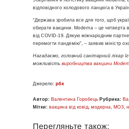
відповідного холодового ланцюга в Украї
“Держава зробила все для того, щоб украї
обирати вакцини. Moderna – це четверта в
від COVID-19. Дякую міжнародним партнер
перемогти пандемію”, – заявив міністр ох
Нагадаємо, головний санітарний лікар Іг
можливість
виробництва вакцини Modern
Джерело:
рбк
Автор:
Валентина Горобець
Рубрика:
Ва
Мітки:
вакцина від ковід
,
модерна
,
МОЗ
,
н
Перегляньте також: