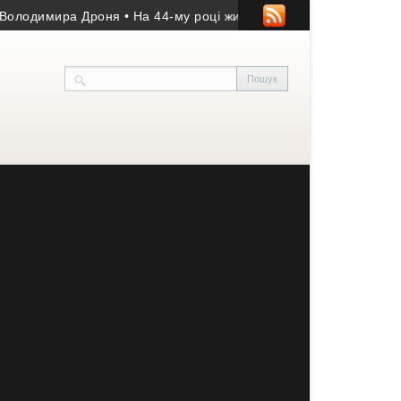
димира Дроня
• На 44-му році життя помер учасник АТО з Козів