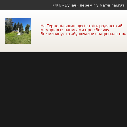
• ФК «Бучач» переміг у матчі пам’яті Воло
На Тернопільщині досі стоїть радянський
меморіал із написами про «Велику
Вітчизняну» та «буржуазних націоналістів»