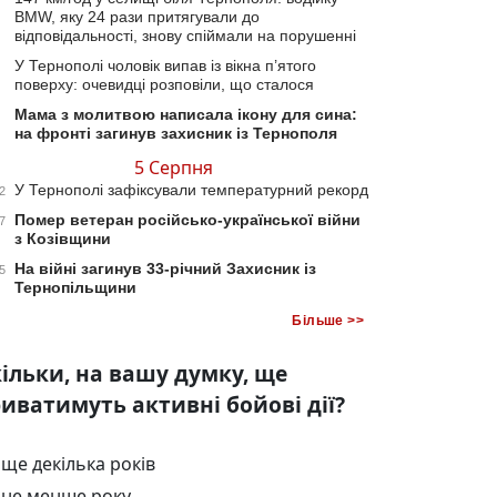
BMW, яку 24 рази притягували до
відповідальності, знову спіймали на порушенні
У Тернополі чоловік випав із вікна п’ятого
поверху: очевидці розповіли, що сталося
Мама з молитвою написала ікону для сина:
на фронті загинув захисник із Тернополя
5 Серпня
У Тернополі зафіксували температурний рекорд
2
Помер ветеран російсько-української війни
7
з Козівщини
На війні загинув 33-річний Захисник із
5
Тернопільщини
Більше >>
ільки, на вашу думку, ще
иватимуть активні бойові дії?
ще декілька років
не менше року