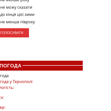
не можу сказати
до кінця цієї зими
не менше півроку
ПОГОДА
года
года у
Тернополі
логість:
ск:
ер: