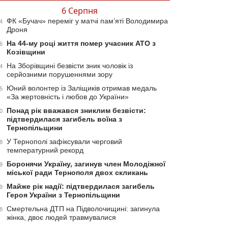
6 Серпня
ФК «Бучач» переміг у матчі пам’яті Володимира
4
Дроня
На 44-му році життя помер учасник АТО з
6
Козівщини
На Зборівщині безвісти зник чоловік із
4
серйозними порушеннями зору
Юний волонтер із Заліщиків отримав медаль
5
«За жертовність і любов до України»
Понад рік вважався зниклим безвісти:
0
підтвердилася загибель воїна з
Тернопільщини
У Тернополі зафіксували черговий
8
температурний рекорд
Боронячи Україну, загинув член Молодіжної
9
міської ради Тернополя двох скликань
Майже рік надії: підтвердилася загибель
9
Героя України з Тернопільщини
Смертельна ДТП на Підволочищині: загинула
8
жінка, двоє людей травмувалися