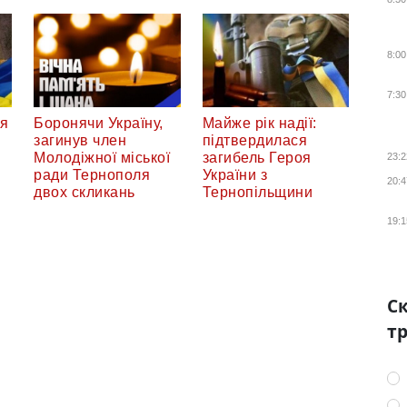
8:00
7:30
ся
Боронячи Україну,
Майже рік надії:
загинув член
підтвердилася
Молодіжної міської
загибель Героя
23:2
ради Тернополя
України з
20:4
двох скликань
Тернопільщини
19:1
Ск
тр