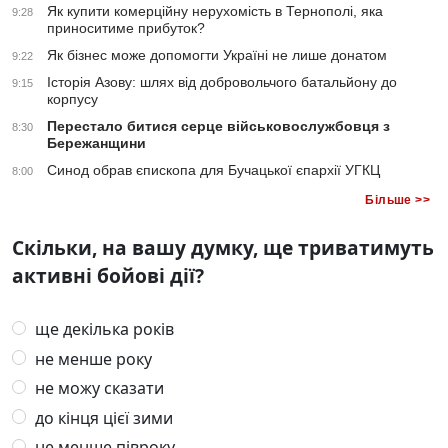
Як купити комерційну нерухомість в Тернополі, яка
9:28
приноситиме прибуток?
Як бізнес може допомогти Україні не лише донатом
9:22
Історія Азову: шлях від добровольчого батальйону до
9:15
корпусу
Перестало битися серце військовослужбовця з
8:30
Бережанщини
Синод обрав єпископа для Бучацької єпархії УГКЦ
8:00
Більше >>
Скільки, на вашу думку, ще триватимуть
активні бойові дії?
ще декілька років
не менше року
не можу сказати
до кінця цієї зими
не менше півроку