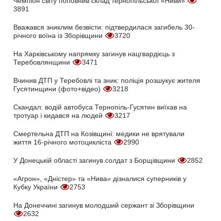
Чемпіон світу поповнив склад тернопільської «Ниви»
3891
Вважався зниклим безвісти: підтвердилася загибель 30-
річного воїна із Зборівщини
3720
На Харківському напрямку загинув нацгвардієць з
Теребовлянщини
3471
Вчинив ДТП у Теребовлі та зник: поліція розшукує жителя
Гусятинщини (фото+відео)
3218
Скандал: водій автобуса Тернопіль-Гусятин виїхав на
тротуар і кидався на людей
3217
Смертельна ДТП на Козівщині: медики не врятували
життя 16-річного мотоцикліста
2990
У Донецькій області загинув солдат з Борщівщини
2852
«Агрон», «Дністер» та «Нива» дізналися суперників у
Кубку України
2753
На Донеччині загинув молодший сержант зі Зборівщини
2632