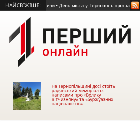
НАЙСВІЖІШЕ:
із Бучаччини
• День міста у Тернополі: програма заходів 14-1
На Тернопільщині досі стоїть
радянський меморіал із
написами про «Велику
Вітчизняну» та «буржуазних
націоналістів»