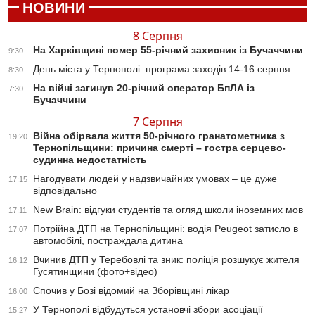
НОВИНИ
8 Серпня
На Харківщині помер 55-річний захисник із Бучаччини
9:30
День міста у Тернополі: програма заходів 14-16 серпня
8:30
На війні загинув 20-річний оператор БпЛА із
7:30
Бучаччини
7 Серпня
Війна обірвала життя 50-річного гранатометника з
19:20
Тернопільщини: причина смерті – гостра серцево-
судинна недостатність
Нагодувати людей у надзвичайних умовах – це дуже
17:15
відповідально
New Brain: відгуки студентів та огляд школи іноземних мов
17:11
Потрійна ДТП на Тернопільщині: водія Peugeot затисло в
17:07
автомобілі, постраждала дитина
Вчинив ДТП у Теребовлі та зник: поліція розшукує жителя
16:12
Гусятинщини (фото+відео)
Спочив у Бозі відомий на Зборівщині лікар
16:00
У Тернополі відбудуться установчі збори асоціації
15:27