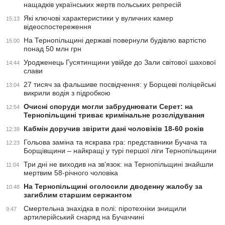
нащадків українських жертв польських репресій
Які ключові характеристики у вуличних камер
15:13
відеоспостереження
На Тернопільщині державі повернули будівлю вартістю
15:00
понад 50 млн грн
Уродженець Гусятинщини увійде до Зали світової шахової
14:44
слави
27 тисяч за фальшиве посвідчення: у Борщеві поліцейські
13:04
викрили водія з підробкою
Очисні споруди могли забруднювати Серет: на
12:54
Тернопільщині триває кримінальне розслідування
Кабмін доручив звірити дані чоловіків 18-60 років
12:39
Гольова заміна та яскрава гра: представники Бучача та
12:23
Борщівщини – найкращі у турі першої ліги Тернопільщини
Три дні не виходив на зв’язок: на Тернопільщині знайшли
11:04
мертвим 58-річного чоловіка
На Тернопільщині оголосили дводенну жалобу за
10:48
загиблим старшим сержантом
Смертельна знахідка в полі: піротехніки знищили
9:47
артилерійський снаряд на Бучаччині