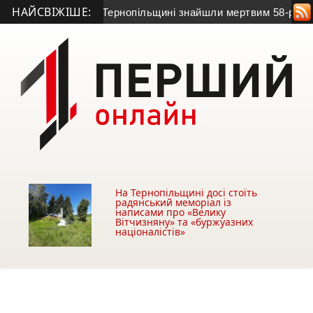
НАЙСВІЖІШЕ:
на зв’язок: на Тернопільщині знайшли мертвим 58-річного чол
На Тернопільщині досі стоїть
радянський меморіал із
написами про «Велику
Вітчизняну» та «буржуазних
націоналістів»