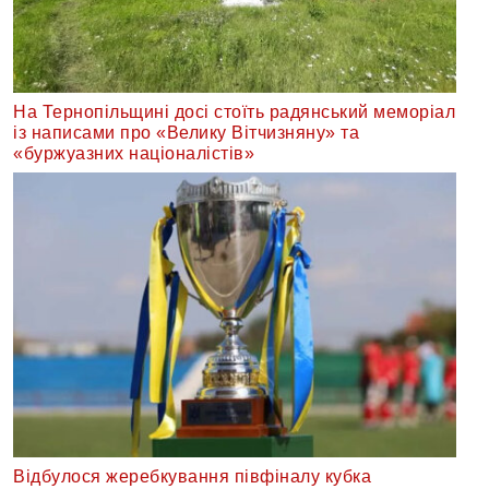
На Тернопільщині досі стоїть радянський меморіал
із написами про «Велику Вітчизняну» та
«буржуазних націоналістів»
Відбулося жеребкування півфіналу кубка