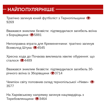
НАЙПОПУЛЯРНІШЕ
Трагічно загинув юний футболіст з Тернопільщини
9269
Вважався зниклим безвісти: підтвердилася загибель воїна
з Борщівщини
5881
Непоправна втрата для Кременеччини: трагічно загинув
Всеволод Штука
4545
Хресна хода до Почаєва викликала хвилю обурення: що
сталося
4489
Вважався зниклим безвісти: підтвердилася загибель 30-
річного воїна із Зборівщини
3714
Чемпіон світу поповнив склад тернопільської «Ниви»
3577
На Харківському напрямку загинув нацгвардієць з
Теребовлянщини
3464