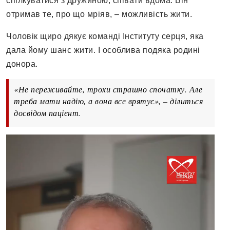
спілкуватися з дружиною, співати вдома. Він
отримав те, про що мріяв, – можливість жити.
Чоловік щиро дякує команді Інституту серця, яка
дала йому шанс жити. І особлива подяка родині
донора.
Відеопрогравач
«Не переживайте, трохи страшно спочатку. Але
треба мати надію, а вона все врятує», – ділиться
досвідом пацієнт.