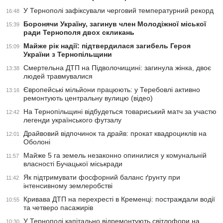
У Тернополі зафіксували черговий температурний рекорд
16:48
Боронячи Україну, загинув член Молодіжної міської
15:39
ради Тернополя двох скликань
Майже рік надії: підтвердилася загибель Героя
15:09
України з Тернопільщини
Смертельна ДТП на Підволочищині: загинула жінка, двоє
13:38
людей травмувалися
Європейські мільйони працюють: у Теребовлі активно
13:16
ремонтують центральну вулицю (відео)
На Тернопільщині відбудеться товариський матч за участю
12:42
легенди українського футзалу
Драйвовий відпочинок та драйв: прокат квадроциклів на
12:01
Оболоні
Майже 5 га земель незаконно опинилися у комунальній
11:57
власності Бучацької міськради
Як підтримувати фосфорний баланс ґрунту при
11:42
інтенсивному землеробстві
Кривава ДТП на перехресті в Кременці: постраждали водії
10:55
та четверо пасажирів
У Тернополі капітально відремонтують світлофори на
10:30