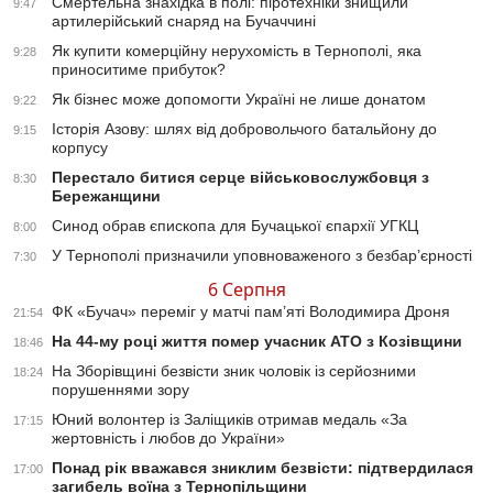
Смертельна знахідка в полі: піротехніки знищили
9:47
артилерійський снаряд на Бучаччині
Як купити комерційну нерухомість в Тернополі, яка
9:28
приноситиме прибуток?
Як бізнес може допомогти Україні не лише донатом
9:22
Історія Азову: шлях від добровольчого батальйону до
9:15
корпусу
Перестало битися серце військовослужбовця з
8:30
Бережанщини
Синод обрав єпископа для Бучацької єпархії УГКЦ
8:00
У Тернополі призначили уповноваженого з безбар’єрності
7:30
6 Серпня
ФК «Бучач» переміг у матчі пам’яті Володимира Дроня
21:54
На 44-му році життя помер учасник АТО з Козівщини
18:46
На Зборівщині безвісти зник чоловік із серйозними
18:24
порушеннями зору
Юний волонтер із Заліщиків отримав медаль «За
17:15
жертовність і любов до України»
Понад рік вважався зниклим безвісти: підтвердилася
17:00
загибель воїна з Тернопільщини