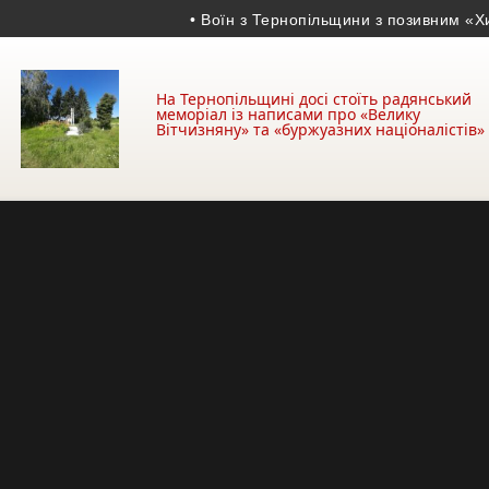
• Воїн з Тернопільщини з позивним «Хижак»
На Тернопільщині досі стоїть радянський
меморіал із написами про «Велику
Вітчизняну» та «буржуазних націоналістів»