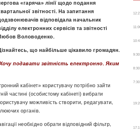
чергова «гаряча» лінії щодо подання
квартальної звітності. На запитання
12:2
додзвонювачів відповідала начальник
11:0
відділу електронних сервісів та звітності
Любов Воловоденко.
10:4
Дізнайтесь, що найбільше цікавило громадян.
9:30
Хочу подавати звітність електронно. Яким
8:30
7:30
тронний кабінет» користувачу потрібно зайти
тній частині (особистому кабінеті) вибрати
користувачу можливість створити, редагувати,
19:2
ролюючих органів.
вігації необхідно обрати відповідний фільтр,
17:1