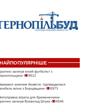
НАЙПОПУЛЯРНІШЕ
рагічно загинув юний футболіст з
Тернопільщини
9512
Вважався зниклим безвісти: підтвердилася
загибель воїна з Борщівщини
5973
Непоправна втрата для Кременеччини:
трагічно загинув Всеволод Штука
4546