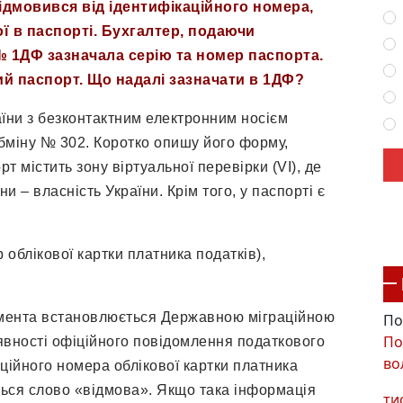
 відмовився від ідентифікаційного номера,
ї в паспорті. Бухгалтер, подаючи
 1ДФ зазначала серію та номер паспорта.
ий паспорт. Що надалі зазначати в 1ДФ?
їни з безконтактним електронним носієм
міну № 302. Коротко опишу його форму,
 містить зону віртуальної перевірки (VІ), де
 – власність України. Крім того, у паспорті є
лікової картки платника податків),
та встановлюється Державною міграційною
По
По
аявності офіційного повідомлення податкового
во
ційного номера облікової картки платника
ється слово «відмова». Якщо така інформація
ти