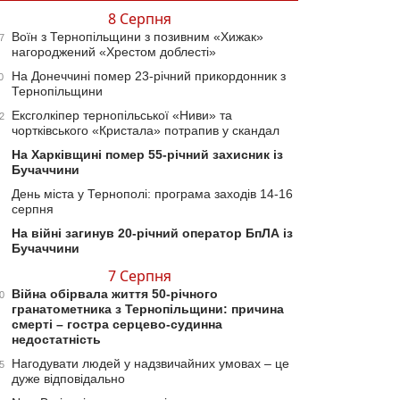
8 Серпня
Воїн з Тернопільщини з позивним «Хижак»
7
нагороджений «Хрестом доблесті»
На Донеччині помер 23-річний прикордонник з
0
Тернопільщини
Ексголкіпер тернопільської «Ниви» та
2
чортківського «Кристала» потрапив у скандал
На Харківщині помер 55-річний захисник із
Бучаччини
День міста у Тернополі: програма заходів 14-16
серпня
На війні загинув 20-річний оператор БпЛА із
Бучаччини
7 Серпня
Війна обірвала життя 50-річного
0
гранатометника з Тернопільщини: причина
смерті – гостра серцево-судинна
недостатність
Нагодувати людей у надзвичайних умовах – це
5
дуже відповідально