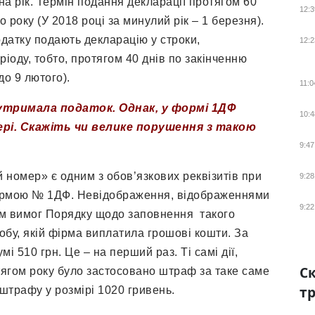
на рік. Термін подання декларації протягом 60
12:3
о року (У 2018 році за минулий рік – 1 березня).
одатку подають декларацію у строки,
12:2
ріоду, тобто, протягом 40 днів по закінченню
до 9 лютого).
11:0
 утримала податок. Однак, у формі 1ДФ
10:4
рі. Скажіть чи велике порушення з такою
9:47
 номер» є одним з обов’язкових реквізитів при
9:28
формою № 1ДФ. Невідображення, відображеннями
9:22
ям вимог Порядку щодо заповнення такого
собу, якій фірма виплатила грошові кошти. За
 510 грн. Це – на перший раз. Ті самі дії,
Ск
тягом року було застосовано штраф за таке саме
тр
штрафу у розмірі 1020 гривень.