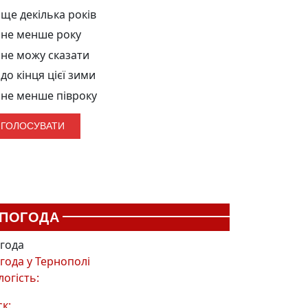
ще декілька років
не менше року
не можу сказати
до кінця цієї зими
не менше півроку
ПОГОДА
года
года у
Тернополі
логість:
ск: