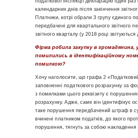
податкової інспекції декларацію один раз 
календарних днів після закінчення звітног
Платники, котрі обрали 3 групу єдиного п
передбачені для квартального звітного пе
звітного кварталу (у 2018 році звітуються 
Фірма робила закупку в громадянина,
помилились в ідентифікаційному номе
помилкою?
Хочу наголосити, що графа 2 «Податковий
заповненні податкового розрахунку за 
з помилками цього реквізиту є порушенн
розрахунку. Адже, саме він ідентифікує о
таке порушення передбачений штраф в сумі
вчинені платником податків, до якого про
порушення, тягнуть за собою накладення 