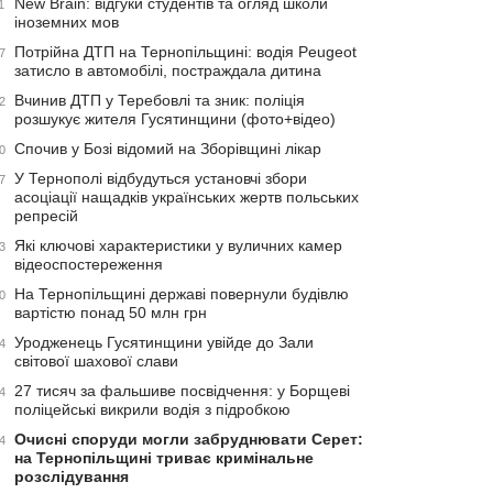
New Brain: відгуки студентів та огляд школи
1
іноземних мов
Потрійна ДТП на Тернопільщині: водія Peugeot
7
затисло в автомобілі, постраждала дитина
Вчинив ДТП у Теребовлі та зник: поліція
2
розшукує жителя Гусятинщини (фото+відео)
Спочив у Бозі відомий на Зборівщині лікар
0
У Тернополі відбудуться установчі збори
7
асоціації нащадків українських жертв польських
репресій
Які ключові характеристики у вуличних камер
3
відеоспостереження
На Тернопільщині державі повернули будівлю
0
вартістю понад 50 млн грн
Уродженець Гусятинщини увійде до Зали
4
світової шахової слави
27 тисяч за фальшиве посвідчення: у Борщеві
4
поліцейські викрили водія з підробкою
Очисні споруди могли забруднювати Серет:
4
на Тернопільщині триває кримінальне
розслідування