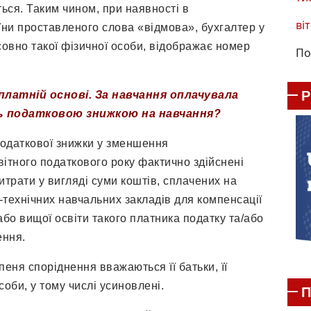
ться. Таким чином, при наявності в
віт
ни проставленого слова «відмова», бухгалтер у
овно такої фізичної особи, відображає номер
По
платній основі. За навчання оплачувала
сь податковою знижкою на навчання?
податкової знижки у зменшення
вітного податкового року фактично здійснені
итрати у вигляді суми коштів, сплачених на
-технічних навчальних закладів для компенсації
або вищої освіти такого платника податку та/або
ення.
пеня споріднення вважаються її батьки, її
соби, у тому числі усиновлені.
П