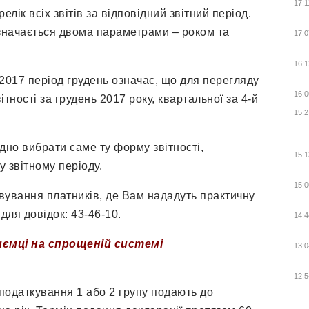
17:1
ік всіх звітів за відповідний звітний період.
визначається двома параметрами – роком та
17:0
16:1
2017 період грудень означає, що для перегляду
16:0
тності за грудень 2017 року, квартальної за 4-й
15:2
дно вибрати саме ту форму звітності,
15:1
 звітному періоду.
15:0
вування платників, де Вам нададуть практичну
для довідок: 43-46-10.
14:4
иємці на спрощеній системі
13:0
12:5
податкування 1 або 2 групу подають до