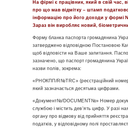
На фірмі є працівник, який в свій час,
про що мав відмітку – штамп податково
інформацію про його доходи у формі №
Зараз він виробляє новий, біометричн
Форму бланка паспорта громадянина Укра
затверджено відповідною Постановою Каб
щоб відповісти на Ваше запитання. Паспорт
зазначено, що паспорт громадянина України
назви полів, зокрема:
«РНОКПП/R№TRC» (реєстраційний номер об
який зазначається десятьма цифрами.
«Документ№/DOCUMENT№» Номер докумен
службою і містить дев’ять цифр. У разі н
органу про відмову від прийняття реєстра
податків, у відповідному полі проставля