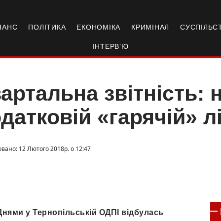
НАНС
ПОЛІТИКА
ЕКОНОМІКА
КРИМІНАЛ
СУСПІЛЬС
ІНТЕРВ’Ю
артальна звітність: 
датковій «гарячій» лі
овано: 12 Лютого 2018р. о 12:47
Днями у Тернопільській ОДПІ відбулась