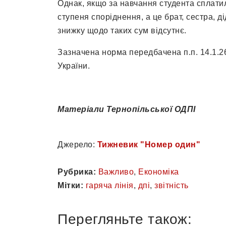
Однак, якщо за навчання студента сплатил
ступеня споріднення, а це брат, сестра, ді
знижку щодо таких сум відсутнє.
Зазначена норма передбачена п.п. 14.1.263
України.
Матеріали Тернопільської ОДПІ
Джерело:
Тижневик "Номер один"
Рубрика:
Важливо
,
Економіка
Мітки:
гаряча лінія
,
дпі
,
звітність
Перегляньте також: