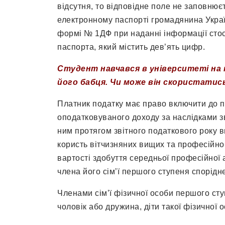
відсутня, то відповідне поле не заповнює
електронному паспорті громадянина Украї
формі № 1ДФ при наданні інформації стос
паспорта, який містить дев’ять цифр.
Студент навчався в університеті на 
його бабця. Чи може він скористати
Платник податку має право включити до 
оподатковуваного доходу за наслідками з
ним протягом звітного податкового року в
користь вітчизняних вищих та професійно
вартості здобуття середньої професійної 
члена його сім’ї першого ступеня спорідн
Членами сім’ї фізичної особи першого сту
чоловік або дружина, діти такої фізичної о