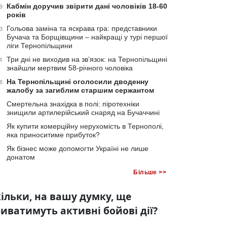
Кабмін доручив звірити дані чоловіків 18-60
9
років
Гольова заміна та яскрава гра: представники
3
Бучача та Борщівщини – найкращі у турі першої
ліги Тернопільщини
Три дні не виходив на зв’язок: на Тернопільщині
4
знайшли мертвим 58-річного чоловіка
На Тернопільщині оголосили дводенну
8
жалобу за загиблим старшим сержантом
Смертельна знахідка в полі: піротехніки
знищили артилерійський снаряд на Бучаччині
Як купити комерційну нерухомість в Тернополі,
яка приноситиме прибуток?
Як бізнес може допомогти Україні не лише
донатом
Більше >>
ільки, на вашу думку, ще
иватимуть активні бойові дії?