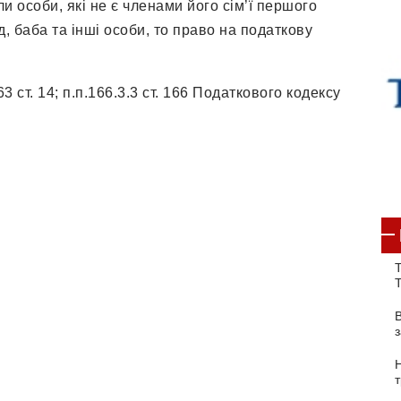
и особи, які не є членами його сім’ї першого
д, баба та інші особи, то право на податкову
 ст. 14; п.п.166.3.3 ст. 166 Податкового кодексу
Т