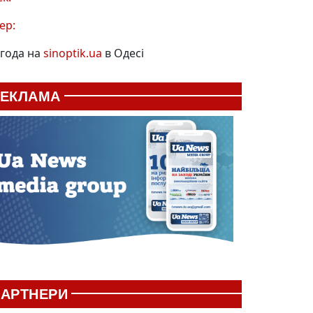
ер:
года на
sinoptik.ua
в Одесі
РЕКЛАМА
АРТНЕРИ