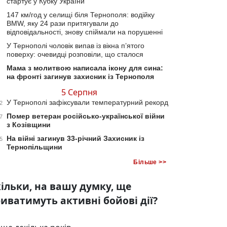
стартує у Кубку України
147 км/год у селищі біля Тернополя: водійку
BMW, яку 24 рази притягували до
відповідальності, знову спіймали на порушенні
У Тернополі чоловік випав із вікна п’ятого
поверху: очевидці розповіли, що сталося
Мама з молитвою написала ікону для сина:
на фронті загинув захисник із Тернополя
5 Серпня
У Тернополі зафіксували температурний рекорд
2
Помер ветеран російсько-української війни
7
з Козівщини
На війні загинув 33-річний Захисник із
5
Тернопільщини
Більше >>
ільки, на вашу думку, ще
иватимуть активні бойові дії?