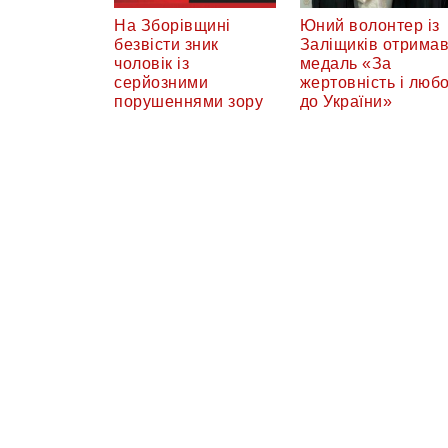
На Зборівщині
Юний волонтер із
безвісти зник
Заліщиків отрима
чоловік із
медаль «За
серйозними
жертовність і люб
порушеннями зору
до України»