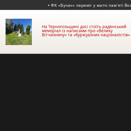
• ФК «Бучач» переміг у матчі пам’яті Володим
На Тернопільщині досі стоїть радянський
меморіал із написами про «Велику
Вітчизняну» та «буржуазних націоналістів»