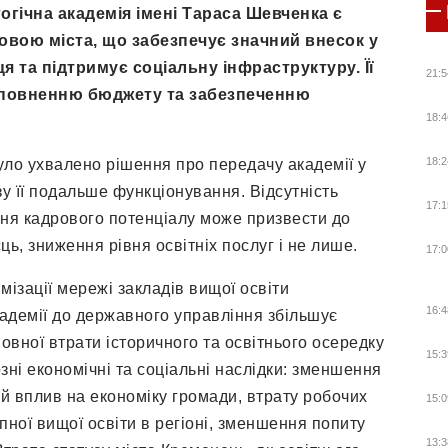
гічна академія імені Тараса Шевченка є
ою міста, що забезпечує значний внесок у
я та підтримує соціальну інфраструктуру. Її
21:5
наповненню бюджету та забезпеченню
18:4
18:2
ло ухвалено рішення про передачу академії у
зу її подальше функціонування. Відсутність
17:1
ння кадрового потенціалу може призвести до
ь, зниження рівня освітніх послуг і не лише.
17:0
ізації мережі закладів вищої освіти
16:4
адемії до державного управління збільшує
 повної втрати історичного та освітнього осередку
15:3
зні економічні та соціальні наслідки: зменшення
й вплив на економіку громади, втрату робочих
15:0
упної вищої освіти в регіоні, зменшення попиту
13:3