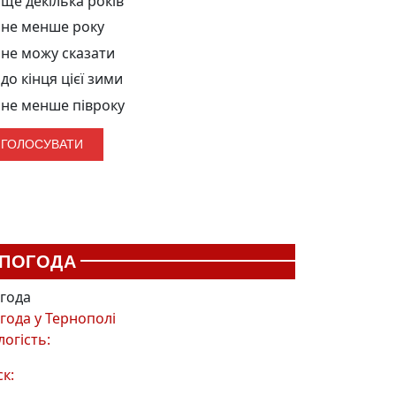
ще декілька років
не менше року
не можу сказати
до кінця цієї зими
не менше півроку
ПОГОДА
года
года у
Тернополі
логість:
ск: