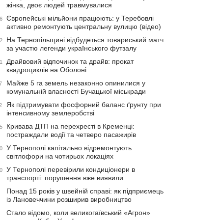
жінка, двоє людей травмувалися
Європейські мільйони працюють: у Теребовлі
6
активно ремонтують центральну вулицю (відео)
На Тернопільщині відбудеться товариський матч
2
за участю легенди українського футзалу
Драйвовий відпочинок та драйв: прокат
1
квадроциклів на Оболоні
Майже 5 га земель незаконно опинилися у
7
комунальній власності Бучацької міськради
Як підтримувати фосфорний баланс ґрунту при
2
інтенсивному землеробстві
Кривава ДТП на перехресті в Кременці:
5
постраждали водії та четверо пасажирів
У Тернополі капітально відремонтують
0
світлофори на чотирьох локаціях
У Тернополі перевірили кондиціонери в
0
транспорті: порушення вже виявили
Понад 15 років у швейній справі: як підприємець
із Лановеччини розширив виробництво
Стало відомо, коли великогаївський «Агрон»