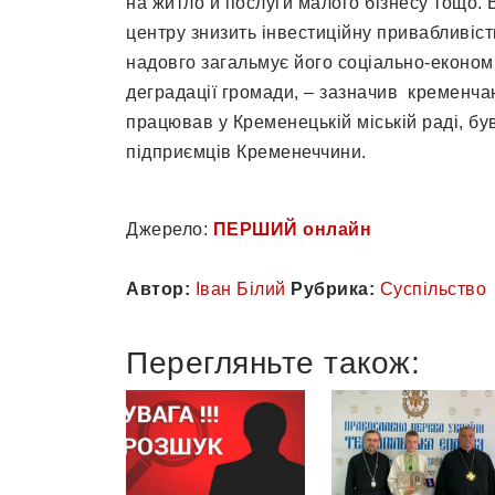
на житло й послуги малого бізнесу тощо. 
центру знизить інвестиційну привабливіст
надовго загальмує його соціально-економ
деградації громади, – зазначив кременч
працював у Кременецькій міській раді, б
підприємців Кременеччини.
Джерело:
ПЕРШИЙ онлайн
Автор:
Іван Білий
Рубрика:
Суспільство
Перегляньте також: