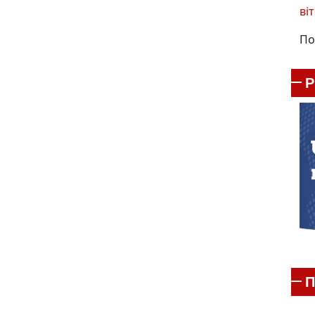
віт
По
П