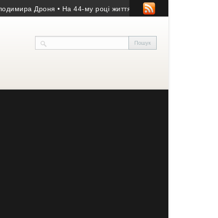
ира Дроня
• На 44-му році життя помер учасник АТО з Козівщин