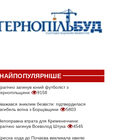
НАЙПОПУЛЯРНІШЕ
рагічно загинув юний футболіст з
Тернопільщини
9158
Вважався зниклим безвісти: підтвердилася
загибель воїна з Борщівщини
5803
Непоправна втрата для Кременеччини:
трагічно загинув Всеволод Штука
4545
Хресна хода до Почаєва викликала хвилю