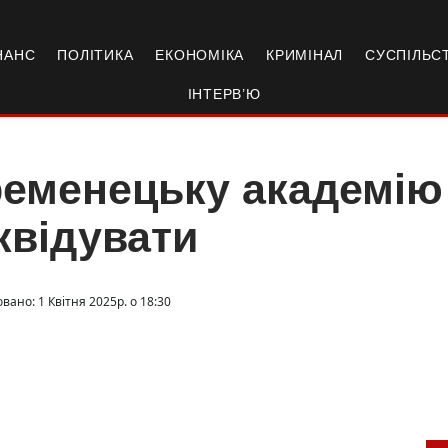
НАНС
ПОЛІТИКА
ЕКОНОМІКА
КРИМІНАЛ
СУСПІЛЬС
ІНТЕРВ’Ю
ременецьку академію
квідувати
вано: 1 Квітня 2025р. о 18:30