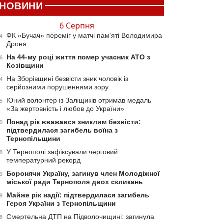
НОВИНИ
6 Серпня
ФК «Бучач» переміг у матчі пам’яті Володимира
4
Дроня
На 44-му році життя помер учасник АТО з
6
Козівщини
На Зборівщині безвісти зник чоловік із
4
серйозними порушеннями зору
Юний волонтер із Заліщиків отримав медаль
5
«За жертовність і любов до України»
Понад рік вважався зниклим безвісти:
0
підтвердилася загибель воїна з
Тернопільщини
У Тернополі зафіксували черговий
8
температурний рекорд
Боронячи Україну, загинув член Молодіжної
9
міської ради Тернополя двох скликань
Майже рік надії: підтвердилася загибель
9
Героя України з Тернопільщини
Смертельна ДТП на Підволочищині: загинула
8