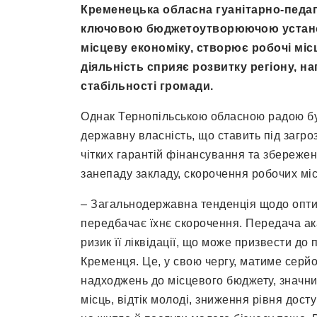
Кременецька обласна гуанітарно-педаго
ключовою бюджетоутворюючою установ
місцеву економіку, створює робочі місц
діяльність сприяє розвитку регіону, 
стабільності громади.
Однак Тернопільською обласною радою бу
державну власність, що ставить під загро
чітких гарантій фінансування та збереже
занепаду закладу, скорочення робочих місц
– Загальнодержавна тенденція щодо оптим
передбачає їхнє скорочення. Передача ак
ризик її ліквідації, що може призвести до
Кременця. Це, у свою чергу, матиме серйо
надходжень до місцевого бюджету, значни
місць, відтік молоді, зниження рівня дост