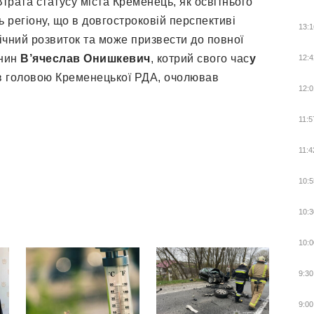
Втрата статусу міста Кременець, як освітнього
ь регіону, що в довгостроковій перспективі
13:1
ічний розвиток та може призвести до повної
анин
В’ячеслав Онишкевич
, котрий свого час
у
12:4
ув головою Кременецької РДА, очолював
12:0
11:5
11:4
10:5
10:3
10:0
9:30
9:00