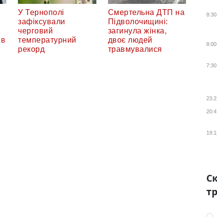
У Тернополі
Смертельна ДТП на
8:30
в
зафіксували
Підволочищині:
черговий
загинула жінка,
ов
температурний
двоє людей
8:00
рекорд
травмувалися
7:30
23:2
20:4
19:1
Ск
тр