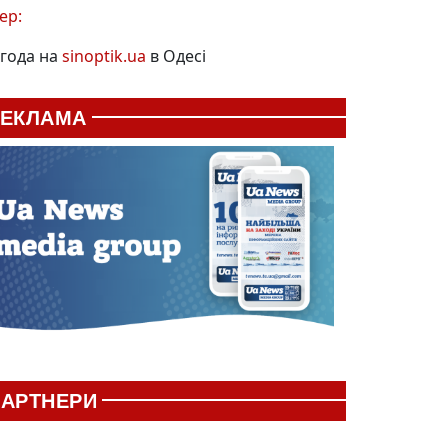
ер:
года на
sinoptik.ua
в Одесі
РЕКЛАМА
АРТНЕРИ