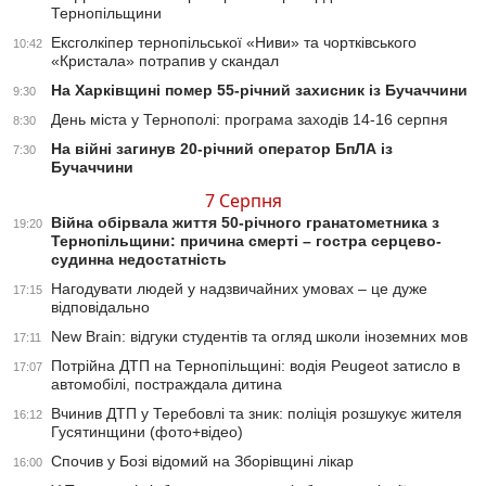
Тернопільщини
Ексголкіпер тернопільської «Ниви» та чортківського
10:42
«Кристала» потрапив у скандал
На Харківщині помер 55-річний захисник із Бучаччини
9:30
День міста у Тернополі: програма заходів 14-16 серпня
8:30
На війні загинув 20-річний оператор БпЛА із
7:30
Бучаччини
7 Серпня
Війна обірвала життя 50-річного гранатометника з
19:20
Тернопільщини: причина смерті – гостра серцево-
судинна недостатність
Нагодувати людей у надзвичайних умовах – це дуже
17:15
відповідально
New Brain: відгуки студентів та огляд школи іноземних мов
17:11
Потрійна ДТП на Тернопільщині: водія Peugeot затисло в
17:07
автомобілі, постраждала дитина
Вчинив ДТП у Теребовлі та зник: поліція розшукує жителя
16:12
Гусятинщини (фото+відео)
Спочив у Бозі відомий на Зборівщині лікар
16:00