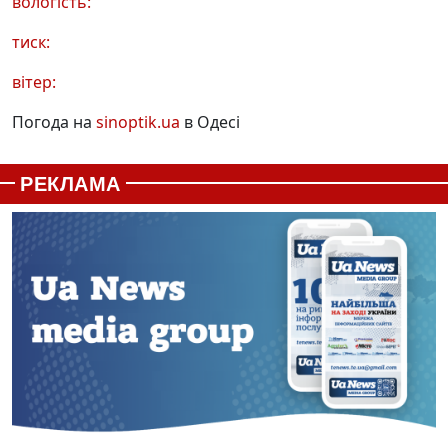
вологість:
тиск:
вітер:
Погода на
sinoptik.ua
в Одесі
РЕКЛАМА