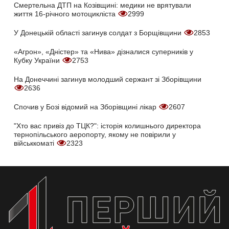
Смертельна ДТП на Козівщині: медики не врятували
життя 16-річного мотоцикліста
2999
У Донецькій області загинув солдат з Борщівщини
2853
«Агрон», «Дністер» та «Нива» дізналися суперників у
Кубку України
2753
На Донеччині загинув молодший сержант зі Зборівщини
2636
Спочив у Бозі відомий на Зборівщині лікар
2607
"Хто вас привіз до ТЦК?": історія колишнього директора
тернопільського аеропорту, якому не повірили у
військкоматі
2323