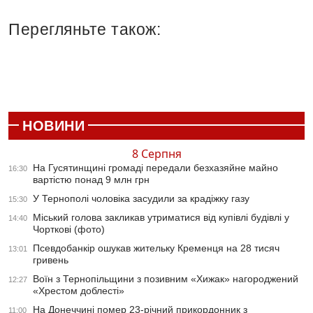
Перегляньте також:
НОВИНИ
8 Серпня
На Гусятинщині громаді передали безхазяйне майно
16:30
вартістю понад 9 млн грн
У Тернополі чоловіка засудили за крадіжку газу
15:30
Міський голова закликав утриматися від купівлі будівлі у
14:40
Чорткові (фото)
Псевдобанкір ошукав жительку Кременця на 28 тисяч
13:01
гривень
Воїн з Тернопільщини з позивним «Хижак» нагороджений
12:27
«Хрестом доблесті»
На Донеччині помер 23-річний прикордонник з
11:00