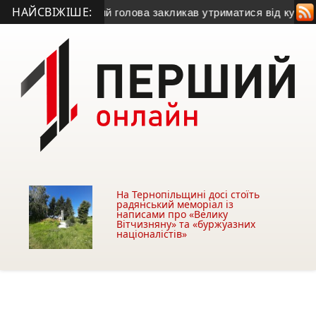
НАЙСВІЖІШЕ:
іжку газу
• Міський голова закликав утриматися від купівлі б
На Тернопільщині досі стоїть
радянський меморіал із
написами про «Велику
Вітчизняну» та «буржуазних
націоналістів»