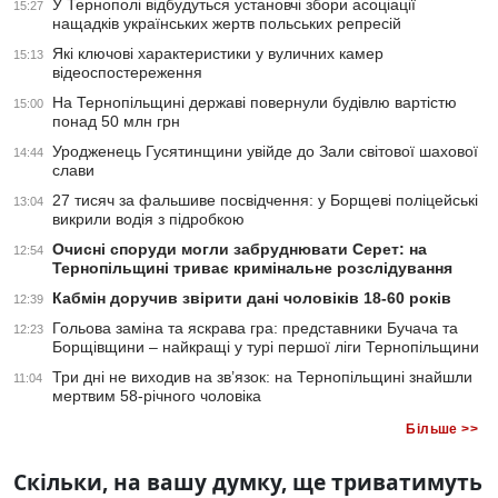
У Тернополі відбудуться установчі збори асоціації
15:27
нащадків українських жертв польських репресій
Які ключові характеристики у вуличних камер
15:13
відеоспостереження
На Тернопільщині державі повернули будівлю вартістю
15:00
понад 50 млн грн
Уродженець Гусятинщини увійде до Зали світової шахової
14:44
слави
27 тисяч за фальшиве посвідчення: у Борщеві поліцейські
13:04
викрили водія з підробкою
Очисні споруди могли забруднювати Серет: на
12:54
Тернопільщині триває кримінальне розслідування
Кабмін доручив звірити дані чоловіків 18-60 років
12:39
Гольова заміна та яскрава гра: представники Бучача та
12:23
Борщівщини – найкращі у турі першої ліги Тернопільщини
Три дні не виходив на зв’язок: на Тернопільщині знайшли
11:04
мертвим 58-річного чоловіка
Більше >>
Скільки, на вашу думку, ще триватимуть