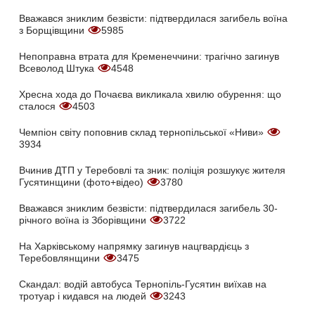
Вважався зниклим безвісти: підтвердилася загибель воїна
з Борщівщини
5985
Непоправна втрата для Кременеччини: трагічно загинув
Всеволод Штука
4548
Хресна хода до Почаєва викликала хвилю обурення: що
сталося
4503
Чемпіон світу поповнив склад тернопільської «Ниви»
3934
Вчинив ДТП у Теребовлі та зник: поліція розшукує жителя
Гусятинщини (фото+відео)
3780
Вважався зниклим безвісти: підтвердилася загибель 30-
річного воїна із Зборівщини
3722
На Харківському напрямку загинув нацгвардієць з
Теребовлянщини
3475
Скандал: водій автобуса Тернопіль-Гусятин виїхав на
тротуар і кидався на людей
3243