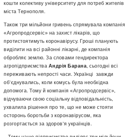
кошти колективу університету для потреб жителів
міста Тернополя.
Також три мільйони гривень спрямувала компанія
«Агропродсервіс» на захист лікарів, що
протистоятимуть коронавірусу. Гроші планують
виділити на всі районні лікарні, де компанія
обробляє землю. За словами гендиректора
агропідприємства
Андрія Барана
, сьогодні всі
переживають непрості часи. Українці завжди
об‘єднувались, коли комусь була необхідна
допомога. Тому й компанія «Агропродсервіс»,
відчуваючи свою соціальну відповідальність,
ухвалила рішення про те, що не може стояти
осторонь боротьби з коронавірусом, яка
розгортається за здоров‘я українців.
– Тому наше підприємство виділяє три мільйони