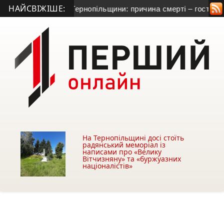
НАЙСВІЖІШЕ:
атометника з Тернопільщини: причина смерті – гостра серцев
На Тернопільщині досі стоїть
радянський меморіал із
написами про «Велику
Вітчизняну» та «буржуазних
націоналістів»