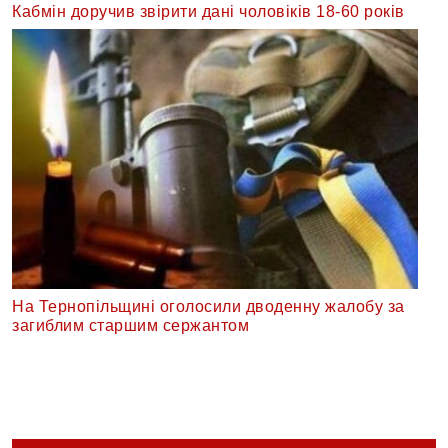
Кабмін доручив звірити дані чоловіків 18-60 років
На Тернопільщині оголосили дводенну жалобу за
загиблим старшим сержантом