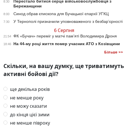
Перестало битися серце військовослужбовця з
8:30
Бережанщини
Синод обрав єпископа для Бучацької єпархії УГКЦ
8:00
У Тернополі призначили уповноваженого з безбар’єрності
7:30
6 Серпня
ФК «Бучач» переміг у матчі пам’яті Володимира Дроня
21:54
На 44-му році життя помер учасник АТО з Козівщини
18:46
Більше >>
Скільки, на вашу думку, ще триватимуть
активні бойові дії?
ще декілька років
не менше року
не можу сказати
до кінця цієї зими
не менше півроку