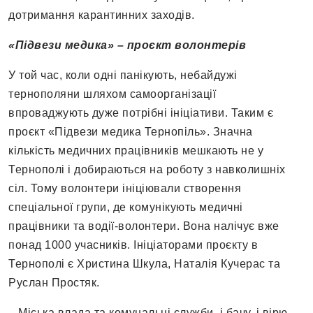
дотримання карантинних заходів.
«Підвези медика» – проєкт волонтерів
У той час, коли одні панікують, небайдужі
тернополяни шляхом самоорганізації
впроваджують дуже потрібні ініціативи. Таким є
проєкт «Підвези медика Тернопіль». Значна
кількість медичних працівників мешкають не у
Тернополі і добираються на роботу з навколишніх
сіл. Тому волонтери ініціювали створення
спеціальної групи, де комунікують медичні
працівники та водії-волонтери. Вона налічує вже
понад 1000 учасників. Ініціаторами проєкту в
Тернополі є Христина Шкула, Наталія Кучерас та
Руслан Простяк.
– Міська влада та комунальні служби, і бачу, і вірю,