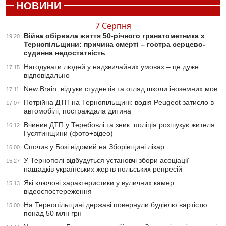
НОВИНИ
7 Серпня
Війна обірвала життя 50-річного гранатометника з
19:20
Тернопільщини: причина смерті – гостра серцево-
судинна недостатність
Нагодувати людей у надзвичайних умовах – це дуже
17:15
відповідально
New Brain: відгуки студентів та огляд школи іноземних мов
17:11
Потрійна ДТП на Тернопільщині: водія Peugeot затисло в
17:07
автомобілі, постраждала дитина
Вчинив ДТП у Теребовлі та зник: поліція розшукує жителя
16:12
Гусятинщини (фото+відео)
Спочив у Бозі відомий на Зборівщині лікар
16:00
У Тернополі відбудуться установчі збори асоціації
15:27
нащадків українських жертв польських репресій
Які ключові характеристики у вуличних камер
15:13
відеоспостереження
На Тернопільщині державі повернули будівлю вартістю
15:00
понад 50 млн грн