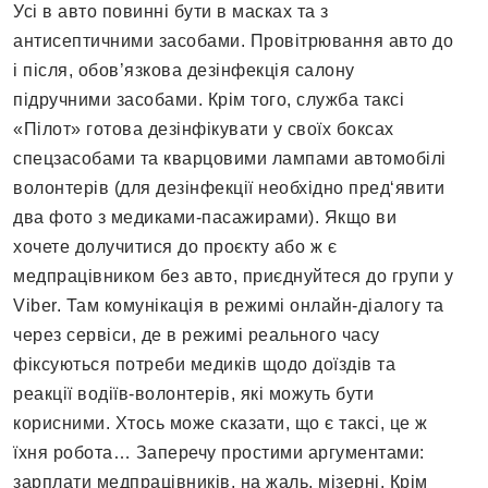
Усі в авто повинні бути в масках та з
антисептичними засобами. Провітрювання авто до
і після, обов’язкова дезінфекція салону
підручними засобами. Крім того, служба таксі
«Пілот» готова дезінфікувати у своїх боксах
спецзасобами та кварцовими лампами автомобілі
волонтерів (для дезінфекції необхідно пред‘явити
два фото з медиками-пасажирами). Якщо ви
хочете долучитися до проєкту або ж є
медпрацівником без авто, приєднуйтеся до групи у
Viber. Там комунікація в режимі онлайн-діалогу та
через сервіси, де в режимі реального часу
фіксуються потреби медиків щодо доїздів та
реакції водіїв-волонтерів, які можуть бути
корисними. Хтось може сказати, що є таксі, це ж
їхня робота… Заперечу простими аргументами:
зарплати медпрацівників, на жаль, мізерні. Крім