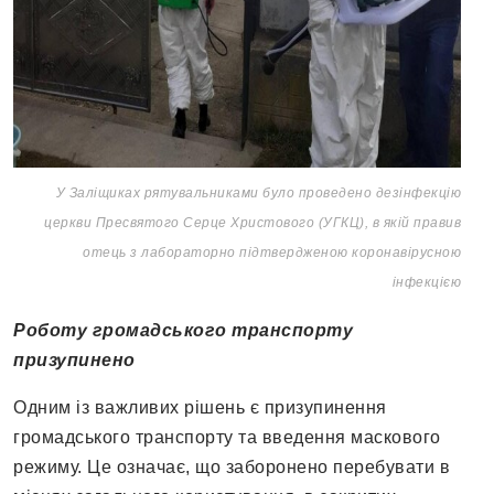
У Заліщиках рятувальниками було проведено дезінфекцію
церкви Пресвятого Серце Христового (УГКЦ), в якій правив
отець з лабораторно підтвердженою коронавірусною
інфекцією
Роботу громадського транспорту
призупинено
Одним із важливих рішень є призупинення
громадського транспорту та введення маскового
режиму. Це означає, що заборонено перебувати в