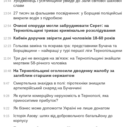
Уродженець Гусятинщини увійде до Зали світової шахової
14:44
слави
27 тисяч за фальшиве посвідчення: у Борщеві поліцейські
13:04
викрили водія з підробкою
Очисні споруди могли забруднювати Серет: на
12:54
Тернопільщині триває кримінальне розслідування
Кабмін доручив звірити дані чоловіків 18-60 років
12:39
Гольова заміна та яскрава гра: представники Бучача та
12:23
Борщівщини – найкращі у турі першої ліги Тернопільщини
Три дні не виходив на зв’язок: на Тернопільщині знайшли
11:04
мертвим 58-річного чоловіка
На Тернопільщині оголосили дводенну жалобу за
10:48
загиблим старшим сержантом
Смертельна знахідка в полі: піротехніки знищили
9:47
артилерійський снаряд на Бучаччині
Як купити комерційну нерухомість в Тернополі, яка
9:28
приноситиме прибуток?
Як бізнес може допомогти Україні не лише донатом
9:22
Історія Азову: шлях від добровольчого батальйону до
9:15
корпусу