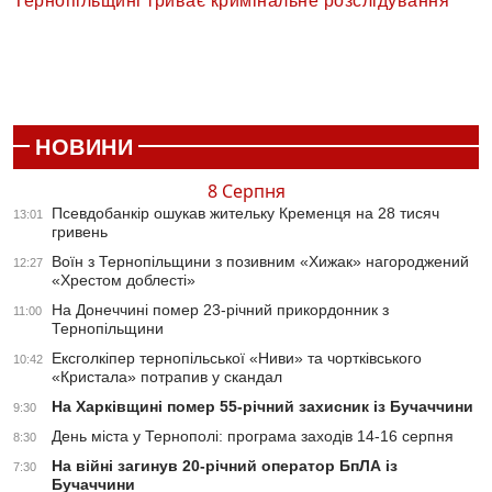
Тернопільщині триває кримінальне розслідування
НОВИНИ
8 Серпня
Псевдобанкір ошукав жительку Кременця на 28 тисяч
13:01
гривень
Воїн з Тернопільщини з позивним «Хижак» нагороджений
12:27
«Хрестом доблесті»
На Донеччині помер 23-річний прикордонник з
11:00
Тернопільщини
Ексголкіпер тернопільської «Ниви» та чортківського
10:42
«Кристала» потрапив у скандал
На Харківщині помер 55-річний захисник із Бучаччини
9:30
День міста у Тернополі: програма заходів 14-16 серпня
8:30
На війні загинув 20-річний оператор БпЛА із
7:30
Бучаччини