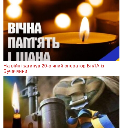
На війні загинув 20-річний оператор БпЛА із
Бучаччини