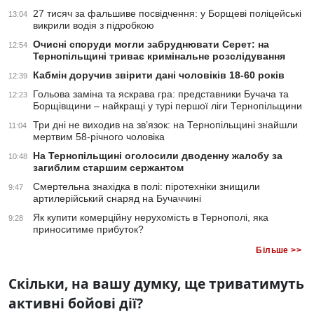
27 тисяч за фальшиве посвідчення: у Борщеві поліцейські
13:04
викрили водія з підробкою
Очисні споруди могли забруднювати Серет: на
12:54
Тернопільщині триває кримінальне розслідування
Кабмін доручив звірити дані чоловіків 18-60 років
12:39
Гольова заміна та яскрава гра: представники Бучача та
12:23
Борщівщини – найкращі у турі першої ліги Тернопільщини
Три дні не виходив на зв’язок: на Тернопільщині знайшли
11:04
мертвим 58-річного чоловіка
На Тернопільщині оголосили дводенну жалобу за
10:48
загиблим старшим сержантом
Смертельна знахідка в полі: піротехніки знищили
9:47
артилерійський снаряд на Бучаччині
Як купити комерційну нерухомість в Тернополі, яка
9:28
приноситиме прибуток?
Більше >>
Скільки, на вашу думку, ще триватимуть
активні бойові дії?