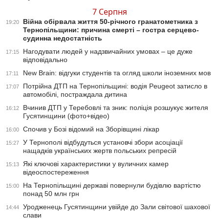
7 Серпня
Війна обірвала життя 50-річного гранатометника з
19:20
Тернопільщини: причина смерті – гостра серцево-
судинна недостатність
Нагодувати людей у надзвичайних умовах – це дуже
17:15
відповідально
New Brain: відгуки студентів та огляд школи іноземних мов
17:11
Потрійна ДТП на Тернопільщині: водія Peugeot затисло в
17:07
автомобілі, постраждала дитина
Вчинив ДТП у Теребовлі та зник: поліція розшукує жителя
16:12
Гусятинщини (фото+відео)
Спочив у Бозі відомий на Зборівщині лікар
16:00
У Тернополі відбудуться установчі збори асоціації
15:27
нащадків українських жертв польських репресій
Які ключові характеристики у вуличних камер
15:13
відеоспостереження
На Тернопільщині державі повернули будівлю вартістю
15:00
понад 50 млн грн
Уродженець Гусятинщини увійде до Зали світової шахової
14:44
слави