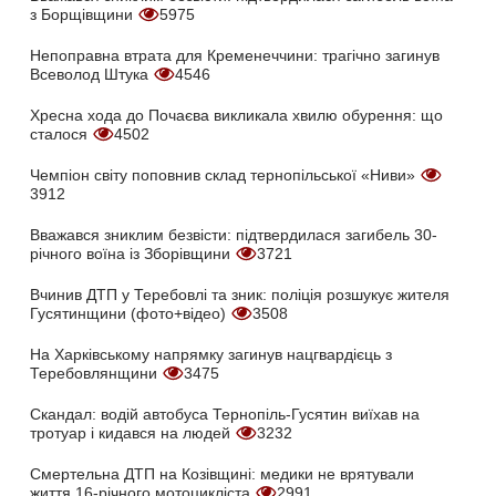
з Борщівщини
5975
Непоправна втрата для Кременеччини: трагічно загинув
Всеволод Штука
4546
Хресна хода до Почаєва викликала хвилю обурення: що
сталося
4502
Чемпіон світу поповнив склад тернопільської «Ниви»
3912
Вважався зниклим безвісти: підтвердилася загибель 30-
річного воїна із Зборівщини
3721
Вчинив ДТП у Теребовлі та зник: поліція розшукує жителя
Гусятинщини (фото+відео)
3508
На Харківському напрямку загинув нацгвардієць з
Теребовлянщини
3475
Скандал: водій автобуса Тернопіль-Гусятин виїхав на
тротуар і кидався на людей
3232
Смертельна ДТП на Козівщині: медики не врятували
життя 16-річного мотоцикліста
2991