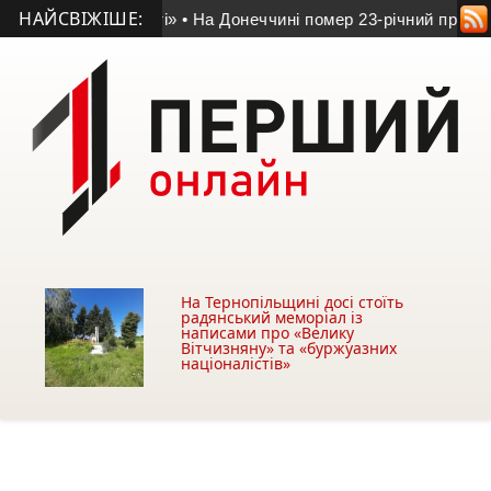
НАЙСВІЖІШЕ:
стом доблесті»
• На Донеччині помер 23-річний прикордонни
На Тернопільщині досі стоїть
радянський меморіал із
написами про «Велику
Вітчизняну» та «буржуазних
націоналістів»