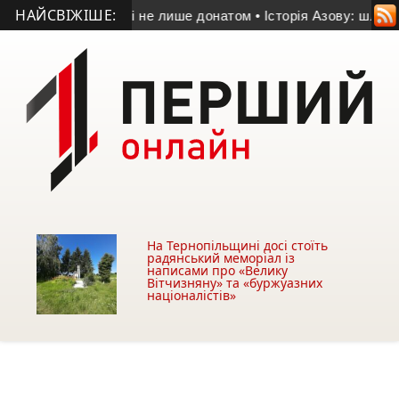
НАЙСВІЖІШЕ:
могти Україні не лише донатом
• Історія Азову: шлях від до
На Тернопільщині досі стоїть
радянський меморіал із
написами про «Велику
Вітчизняну» та «буржуазних
націоналістів»