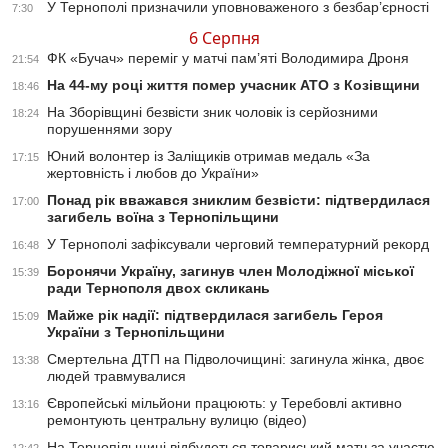
У Тернополі призначили уповноваженого з безбар’єрності
7:30
6 Серпня
ФК «Бучач» переміг у матчі пам’яті Володимира Дроня
21:54
На 44-му році життя помер учасник АТО з Козівщини
18:46
На Зборівщині безвісти зник чоловік із серйозними
18:24
порушеннями зору
Юний волонтер із Заліщиків отримав медаль «За
17:15
жертовність і любов до України»
Понад рік вважався зниклим безвісти: підтвердилася
17:00
загибель воїна з Тернопільщини
У Тернополі зафіксували черговий температурний рекорд
16:48
Боронячи Україну, загинув член Молодіжної міської
15:39
ради Тернополя двох скликань
Майже рік надії: підтвердилася загибель Героя
15:09
України з Тернопільщини
Смертельна ДТП на Підволочищині: загинула жінка, двоє
13:38
людей травмувалися
Європейські мільйони працюють: у Теребовлі активно
13:16
ремонтують центральну вулицю (відео)
На Тернопільщині відбудеться товариський матч за участю