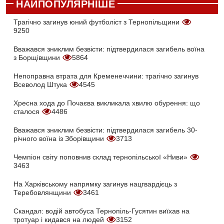
НАЙПОПУЛЯРНІШЕ
Трагічно загинув юний футболіст з Тернопільщини
9250
Вважався зниклим безвісти: підтвердилася загибель воїна
з Борщівщини
5864
Непоправна втрата для Кременеччини: трагічно загинув
Всеволод Штука
4545
Хресна хода до Почаєва викликала хвилю обурення: що
сталося
4486
Вважався зниклим безвісти: підтвердилася загибель 30-
річного воїна із Зборівщини
3713
Чемпіон світу поповнив склад тернопільської «Ниви»
3463
На Харківському напрямку загинув нацгвардієць з
Теребовлянщини
3461
Скандал: водій автобуса Тернопіль-Гусятин виїхав на
тротуар і кидався на людей
3152