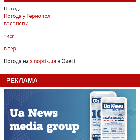
Погода
Погода у
Тернополі
вологість:
тиск:
вітер:
Погода на
sinoptik.ua
в Одесі
РЕКЛАМА