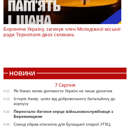
Боронячи Україну, загинув член Молодіжної міської
ради Тернополя двох скликань
НОВИНИ
7 Серпня
Як бізнес може допомогти Україні не лише донатом
9:22
Історія Азову: шлях від добровольчого батальйону до
9:15
корпусу
Перестало битися серце військовослужбовця з
8:30
Бережанщини
Синод обрав єпископа для Бучацької єпархії УГКЦ
8:00