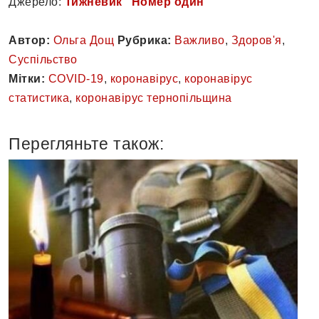
Джерело:
Тижневик "Номер один"
Автор:
Ольга Дощ
Рубрика:
Важливо
,
Здоров'я
,
Суспільство
Мітки:
COVID-19
,
коронавірус
,
коронавірус
статистика
,
коронавірус тернопільщина
Перегляньте також: