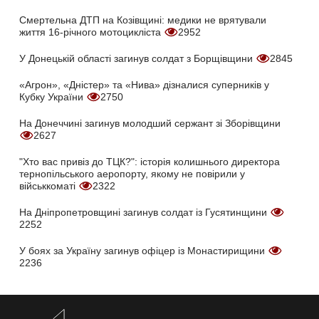
Смертельна ДТП на Козівщині: медики не врятували
життя 16-річного мотоцикліста
2952
У Донецькій області загинув солдат з Борщівщини
2845
«Агрон», «Дністер» та «Нива» дізналися суперників у
Кубку України
2750
На Донеччині загинув молодший сержант зі Зборівщини
2627
"Хто вас привіз до ТЦК?": історія колишнього директора
тернопільського аеропорту, якому не повірили у
військкоматі
2322
На Дніпропетровщині загинув солдат із Гусятинщини
2252
У боях за Україну загинув офіцер із Монастирищини
2236