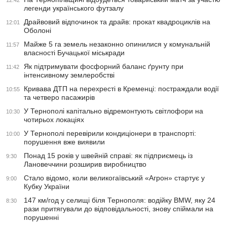
12:42
легенди українського футзалу
Драйвовий відпочинок та драйв: прокат квадроциклів на
12:01
Оболоні
Майже 5 га земель незаконно опинилися у комунальній
11:57
власності Бучацької міськради
Як підтримувати фосфорний баланс ґрунту при
11:42
інтенсивному землеробстві
Кривава ДТП на перехресті в Кременці: постраждали водії
10:55
та четверо пасажирів
У Тернополі капітально відремонтують світлофори на
10:30
чотирьох локаціях
У Тернополі перевірили кондиціонери в транспорті:
10:00
порушення вже виявили
Понад 15 років у швейній справі: як підприємець із
9:30
Лановеччини розширив виробництво
Стало відомо, коли великогаївський «Агрон» стартує у
9:00
Кубку України
147 км/год у селищі біля Тернополя: водійку BMW, яку 24
8:30
рази притягували до відповідальності, знову спіймали на
порушенні