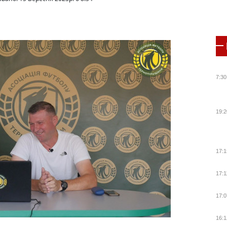
7:30
19:2
17:1
17:1
17:0
16:1