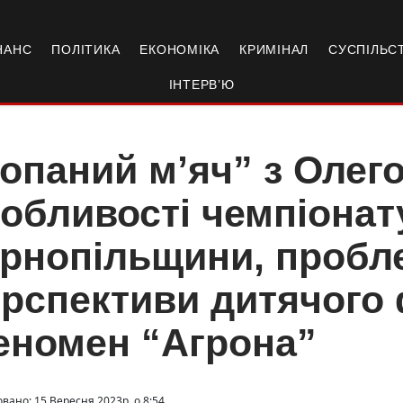
НАНС
ПОЛІТИКА
ЕКОНОМІКА
КРИМІНАЛ
СУСПІЛЬС
ІНТЕРВ’Ю
опаний м’яч” з Олег
обливості чемпіонат
рнопільщини, пробле
рспективи дитячого 
еномен “Агрона”
вано: 15 Вересня 2023р. о 8:54