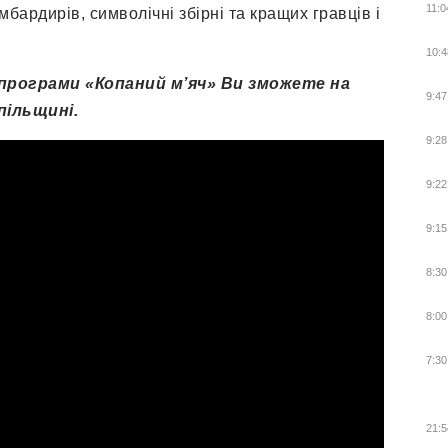
11:0
бардирів, символічні збірні та кращих гравців і
10:4
рограми «Копаний м’яч» Ви зможете на
9:47
пільщині.
9:28
9:22
9:15
8:30
8:00
7:30
21:5