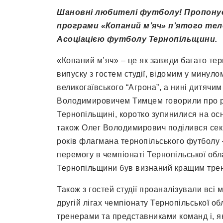
Шановні любителі футболу! Пропону
програми «Копаний м’яч» п’ятого теле
Асоціацією футболу Тернопільщини.
«Копаний м’яч» – це як завжди багато те
випуску з гостем студії, відомим у мину
великогаївського “Агрона”, а нині дитяч
Володимировичем Тимцем говорили про р
Тернопільщині, коротко зупинилися на осн
також Олег Володимирович поділився сек
років флагмана тернопільського футболу 
перемогу в чемпіонаті Тернопільської обл
Тернопільщини був визнаний кращим тре
Також з гостей студії проаналізували всі 
другій лігах чемпіонату Тернопільської об
тренерами та представниками команд і, я