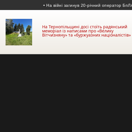
• На війні загинув 20-річний оператор БпЛА із 
На Тернопільщині досі стоїть радянський
меморіал із написами про «Велику
Вітчизняну» та «буржуазних націоналістів»