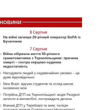
НОВИНИ
8 Серпня
На війні загинув 20-річний оператор БпЛА із
Бучаччини
7 Серпня
Війна обірвала життя 50-річного
0
гранатометника з Тернопільщини: причина
смерті – гостра серцево-судинна
недостатність
Нагодувати людей у надзвичайних умовах – це
5
дуже відповідально
New Brain: відгуки студентів та огляд школи
1
іноземних мов
Потрійна ДТП на Тернопільщині: водія Peugeot
7
затисло в автомобілі, постраждала дитина
Вчинив ДТП у Теребовлі та зник: поліція
2
розшукує жителя Гусятинщини (фото+відео)