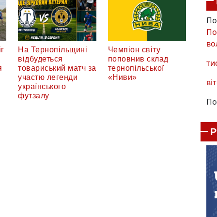
По
По
во
г
На Тернопільщині
Чемпіон світу
відбудеться
поповнив склад
ти
я
товариський матч за
тернопільської
участю легенди
«Ниви»
віт
українського
футзалу
По