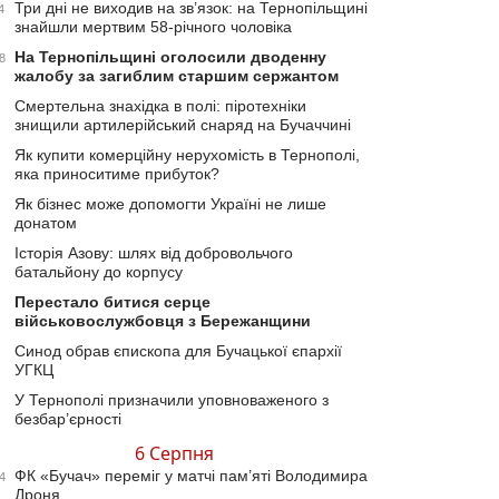
Три дні не виходив на зв’язок: на Тернопільщині
4
знайшли мертвим 58-річного чоловіка
На Тернопільщині оголосили дводенну
8
жалобу за загиблим старшим сержантом
Смертельна знахідка в полі: піротехніки
знищили артилерійський снаряд на Бучаччині
Як купити комерційну нерухомість в Тернополі,
яка приноситиме прибуток?
Як бізнес може допомогти Україні не лише
донатом
Історія Азову: шлях від добровольчого
батальйону до корпусу
Перестало битися серце
військовослужбовця з Бережанщини
Синод обрав єпископа для Бучацької єпархії
УГКЦ
У Тернополі призначили уповноваженого з
безбар’єрності
6 Серпня
ФК «Бучач» переміг у матчі пам’яті Володимира
4
Дроня