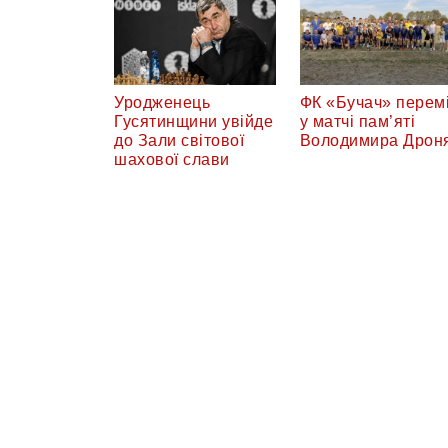
Уродженець
ФК «Бучач» перемі
Гусятинщини увійде
у матчі пам’яті
до Зали світової
Володимира Дрон
шахової слави