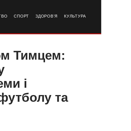
ТВО
СПОРТ
ЗДОРОВ’Я
КУЛЬТУРА
ом Тимцем:
у
ми і
футболу та