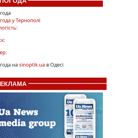
ПОГОДА
года
года у
Тернополі
логість:
ск:
ер:
года на
sinoptik.ua
в Одесі
РЕКЛАМА