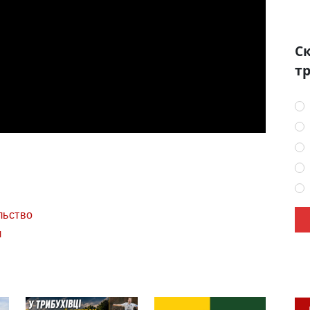
Ск
тр
льство
л