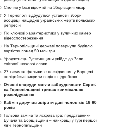
Спочив у Бозі відомий на Зборівщині лікар
0
У Тернополі відбудуться установчі збори
7
асоціації нащадків українських жертв польських
репресій
Які ключові характеристики у вуличних камер
3
відеоспостереження
На Тернопільщині державі повернули будівлю
0
вартістю понад 50 млн грн
Уродженець Гусятинщини увійде до Зали
4
світової шахової слави
27 тисяч за фальшиве посвідчення: у Борщеві
4
поліцейські викрили водія з підробкою
Очисні споруди могли забруднювати Серет:
4
на Тернопільщині триває кримінальне
розслідування
Кабмін доручив звірити дані чоловіків 18-60
9
років
Гольова заміна та яскрава гра: представники
3
Бучача та Борщівщини – найкращі у турі першої
ліги Тернопільщини