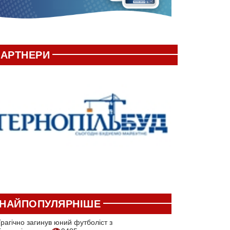
АРТНЕРИ
НАЙПОПУЛЯРНІШЕ
рагічно загинув юний футболіст з