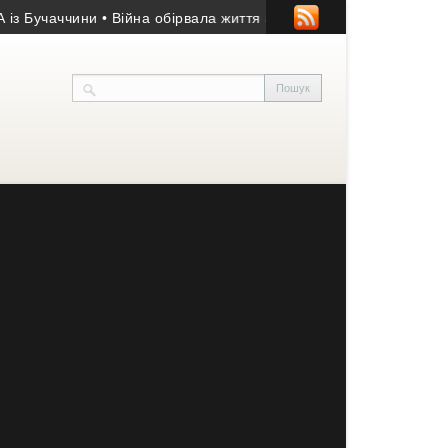
Бучаччини
• Війна обірвала життя 50-річного гранатометника з 