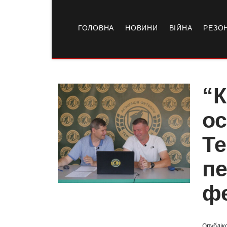
ГОЛОВНА
НОВИНИ
ВІЙНА
РЕЗО
“К
ос
Те
пе
ф
Опубліко