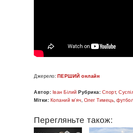
Джерело:
ПЕРШИЙ онлайн
Автор:
Іван Білий
Рубрика:
Спорт
,
Суспі
Мітки:
Копаний м'яч
,
Олег Тимець
,
футбо
Перегляньте також: