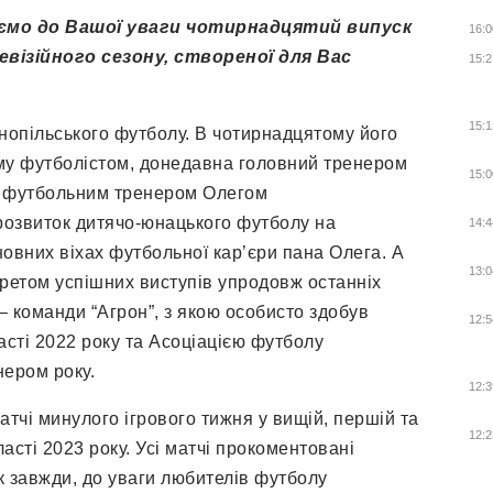
ємо до Вашої уваги чотирнадцятий випуск
16:0
візійного сезону, створеної для Вас
15:2
15:1
рнопільського футболу. В чотирнадцятому його
лому футболістом, донедавна головний тренером
15:0
им футбольним тренером Олегом
озвиток дитячо-юнацького футболу на
14:4
овних віхах футбольної кар’єри пана Олега. А
13:0
ретом успішних виступів упродовж останніх
– команди “Агрон”, з якою особисто здобув
12:5
асті 2022 року та Асоціацією футболу
нером року.
12:3
матчі минулого ігрового тижня у вищій, першій та
12:2
ласті 2023 року. Усі матчі прокоментовані
к завжди, до уваги любителів футболу