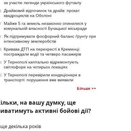
за участю легенди українського футзалу
Драйвовий відпочинок та драйв: прокат
1
квадроциклів на Оболоні
Майже 5 га земель незаконно опинилися у
7
комунальній власності Бучацької міськради
Як підтримувати фосфорний баланс ґрунту при
2
інтенсивному землеробстві
Кривава ДТП на перехресті в Кременці:
5
постраждали водії та четверо пасажирів
У Тернополі капітально відремонтують
0
світлофори на чотирьох локаціях
У Тернополі перевірили кондиціонери в
0
транспорті: порушення вже виявили
Більше >>
ільки, на вашу думку, ще
иватимуть активні бойові дії?
ще декілька років