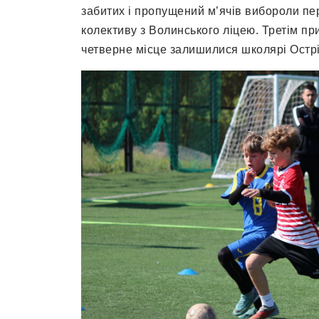
забитих і пропущений м’ячів вибороли пе
колективу з Волинського ліцею. Третім пр
четверне місце залишилися школярі Острі