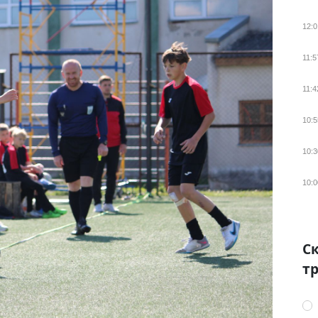
12:0
11:5
11:4
10:5
10:3
10:0
Ск
тр