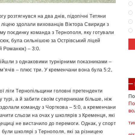
огу розтягнувся на два днів, підопічні Тетяни
о ліцею здолали вихованців Віктора Свириди з
ому поєдинку команда з Тернополя, яку готували
сюк, була сильнішою за Острівський ліцей
 Романюк) – 3:0.
дійшли з однаковими турнірними показниками –
 м’ячів – плюс три. У кременчани вона була 5:2,
ї ліги Тернопільщини головні претенденти
По
турі, а й забити своїм суперникам більше, ніж
По
здолали команду з Чорткова – 5:0, а кременчани
во
ачити сльози на очах у школярів з Кременця, які
ти
 дещиці не вистачило до перемоги. Однак, у спорт
були школярі з Тернополя, які за різницею
віт