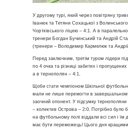
У другому турі, який через повітряну трив
Іванюк та Тетяни Сохацької з Волинськог
Чортківського ліцею – 4:1. А в паралельн
тренери Богдан Бучинський та Андрій Ста
(тренери – Володимир Кармелюк та Андрій
Перед заключним, третім туром лідери пі
по 4 очка та різниці забитих і пропущених
а в тернополян – 4:1.
Щоби стати чемпіоном Шкільної футбольно
мали не лише перемогти в завершальному 
заочний опонент. У підсумку тернополяни 
– колектив Острова – 2:0. Потрібно було б
на футбольному полі віддали всі сил і їм
має бути переможець! Цього дня кращими 