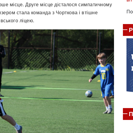
рше місце. Друге місце дісталося симпатичному
По
изером стала команда з Чорткова і втішне
вського ліцею.
П