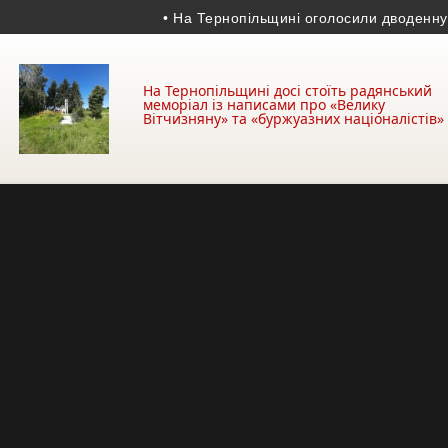
• На Тернопільщині оголосили дводенну жалобу
На Тернопільщині досі стоїть радянський
меморіал із написами про «Велику
Вітчизняну» та «буржуазних націоналістів»