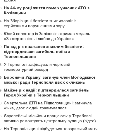
Дроня
На 44-му році життя помер учасник АТО з
6
Козівщини
На Зборівщині безвісти зник чоловік із
4
серйозними порушеннями зору
Юний волонтер із Заліщиків отримав медаль
5
«За жертовність і любов до України»
Понад рік вважався зниклим безвісти:
0
підтвердилася загибель воїна з
Тернопільщини
У Тернополі зафіксували черговий
8
температурний рекорд
Боронячи Україну, загинув член Молодіжної
9
міської ради Тернополя двох скликань
Майже рік надії: підтвердилася загибель
9
Героя України з Тернопільщини
Смертельна ДТП на Підволочищині: загинула
8
жінка, двоє людей травмувалися
Європейські мільйони працюють: у Теребовлі
6
активно ремонтують центральну вулицю (відео)
На Тернопільщині відбудеться товариський матч
2