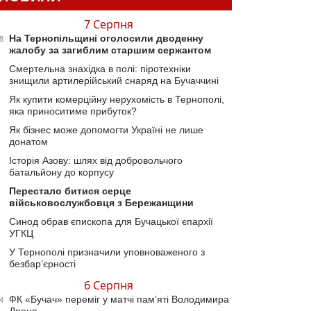
7 Серпня
На Тернопільщині оголосили дводенну
8
жалобу за загиблим старшим сержантом
Смертельна знахідка в полі: піротехніки
знищили артилерійський снаряд на Бучаччині
Як купити комерційну нерухомість в Тернополі,
яка приноситиме прибуток?
Як бізнес може допомогти Україні не лише
донатом
Історія Азову: шлях від добровольчого
батальйону до корпусу
Перестало битися серце
військовослужбовця з Бережанщини
Синод обрав єпископа для Бучацької єпархії
УГКЦ
У Тернополі призначили уповноваженого з
безбар’єрності
6 Серпня
ФК «Бучач» переміг у матчі пам’яті Володимира
4