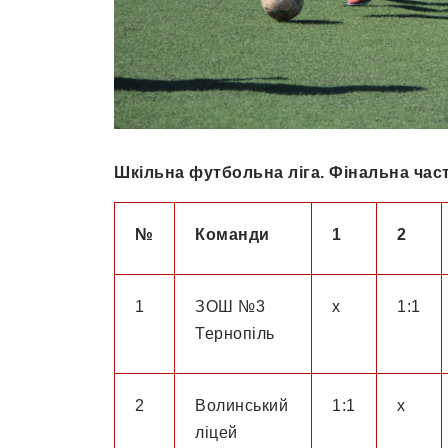
Шкільна футбольна ліга. Фінальна час
№
Команди
1
2
1
ЗОШ №3
х
1:1
Тернопіль
2
Волинський
1:1
х
ліцей