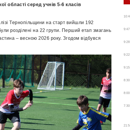
кої області
серед
учнів 5-6 класів
10:4
 лізі Тернопільщини на старт вийшли 192
9:47
ули розділені на 22 групи. Перший етап змагань
астина – весною 2026 року.
Згодом відбувся
9:28
9:22
9:15
8:30
8:00
7:30
21:5