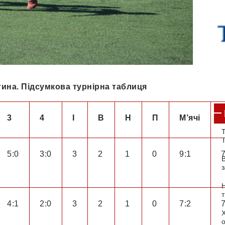
тина. Підсумкова турнірна таблиця
3
4
І
В
Н
П
М’ячі
Т
5:0
3:0
3
2
1
0
9:1
4:1
2:0
3
2
1
0
7:2