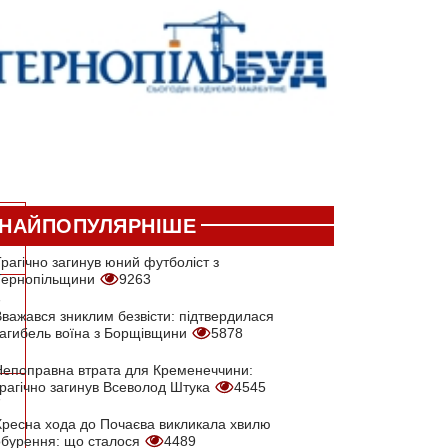
НАЙПОПУЛЯРНІШЕ
О
рагічно загинув юний футболіст з
Тернопільщини
9263
7
Вважався зниклим безвісти: підтвердилася
загибель воїна з Борщівщини
5878
Непоправна втрата для Кременеччини:
трагічно загинув Всеволод Штука
4545
7
Хресна хода до Почаєва викликала хвилю
обурення: що сталося
4489