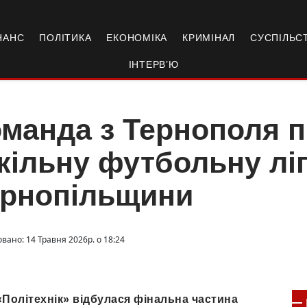
НАНС
ПОЛІТИКА
ЕКОНОМІКА
КРИМІНАЛ
СУСПІЛЬС
ІНТЕРВ’Ю
манда з Тернополя п
ільну футбольну лі
ернопільщини
вано: 14 Травня 2026р. о 18:24
 «Політехнік» відбулася фінальна частина