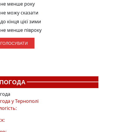
не менше року
не можу сказати
до кінця цієї зими
не менше півроку
ПОГОДА
года
года у
Тернополі
логість:
ск:
ер: