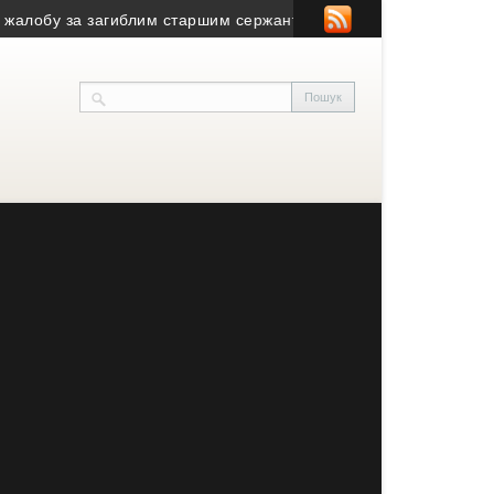
 за загиблим старшим сержантом
• Смертельна знахідка в полі: