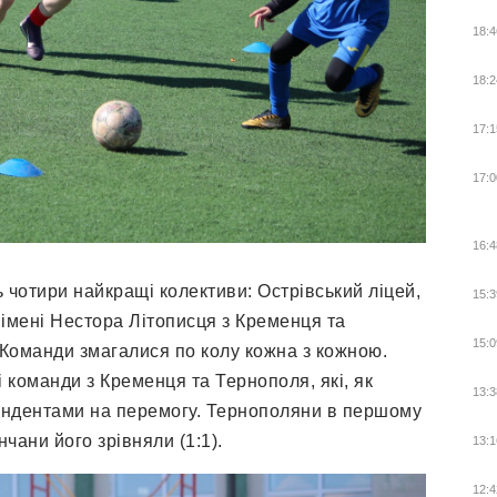
18:4
18:2
17:1
17:0
16:4
ь чотири найкращі колективи: Острівський ліцей,
15:3
 імені Нестора Літописця з Кременця та
15:0
Команди змагалися по колу кожна з кожною.
і команди з Кременця та Тернополя, які, як
13:3
ендентами на перемогу. Тернополяни в першому
нчани його зрівняли (1:1).
13:1
12:4