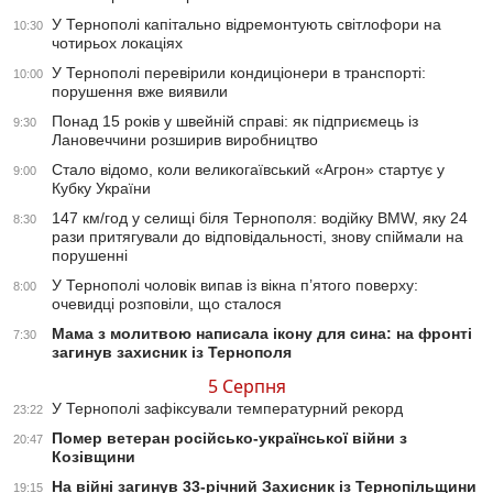
У Тернополі капітально відремонтують світлофори на
10:30
чотирьох локаціях
У Тернополі перевірили кондиціонери в транспорті:
10:00
порушення вже виявили
Понад 15 років у швейній справі: як підприємець із
9:30
Лановеччини розширив виробництво
Стало відомо, коли великогаївський «Агрон» стартує у
9:00
Кубку України
147 км/год у селищі біля Тернополя: водійку BMW, яку 24
8:30
рази притягували до відповідальності, знову спіймали на
порушенні
У Тернополі чоловік випав із вікна п’ятого поверху:
8:00
очевидці розповіли, що сталося
Мама з молитвою написала ікону для сина: на фронті
7:30
загинув захисник із Тернополя
5 Серпня
У Тернополі зафіксували температурний рекорд
23:22
Помер ветеран російсько-української війни з
20:47
Козівщини
На війні загинув 33-річний Захисник із Тернопільщини
19:15