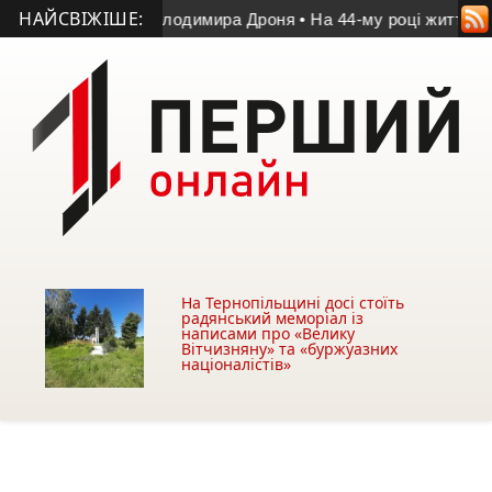
НАЙСВІЖІШЕ:
атчі пам’яті Володимира Дроня
• На 44-му році життя помер 
На Тернопільщині досі стоїть
радянський меморіал із
написами про «Велику
Вітчизняну» та «буржуазних
націоналістів»