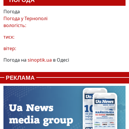
ПОГОДА
Погода
Погода у
Тернополі
вологість:
тиск:
вітер:
Погода на
sinoptik.ua
в Одесі
РЕКЛАМА