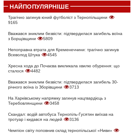
НАЙПОПУЛЯРНІШЕ
Трагічно загинув юний футболіст з Тернопільщини
9165
Вважався зниклим безвісти: підтвердилася загибель воїна
з Борщівщини
5809
Непоправна втрата для Кременеччини: трагічно загинув
Всеволод Штука
4545
Хресна хода до Почаєва викликала хвилю обурення: що
сталося
4482
Вважався зниклим безвісти: підтвердилася загибель 30-
річного воїна із Зборівщини
3713
На Харківському напрямку загинув нацгвардієць з
Теребовлянщини
3458
Скандал: водій автобуса Тернопіль-Гусятин виїхав на
тротуар і кидався на людей
3136
Чемпіон світу поповнив склад тернопільської «Ниви»