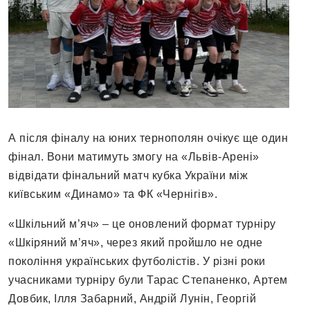
А після фіналу на юних тернополян очікує ще один
фінал. Вони матимуть змогу на «Львів-Арені»
відвідати фінальний матч кубка України між
київським «Динамо» та ФК «Чернігів».
«Шкільний м’яч» – це оновлений формат турніру
«Шкіряний м’яч», через який пройшло не одне
покоління українських футболістів. У різні роки
учасниками турніру були Тарас Степаненко, Артем
Довбик, Ілля Забарний, Андрій Лунін, Георгій