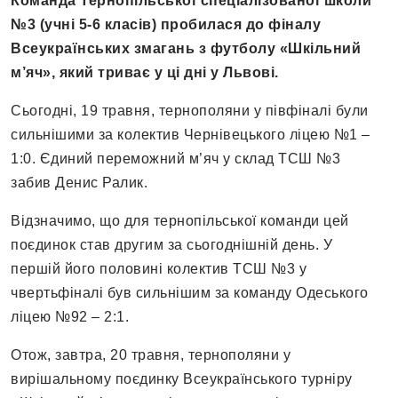
Команда Тернопільської спеціалізованої
школи
№3 (учні 5-6 класів) пробилася до фіналу
Всеукраїнських змагань з футболу «Шкільний
м’яч», який триває у ці дні у Львові.
Сьогодні, 19 травня, тернополяни у півфіналі були
сильнішими за колектив Чернівецького ліцею №1 –
1:0. Єдиний переможний м’яч у склад ТСШ №3
забив Денис Ралик.
Відзначимо, що для тернопільської команди цей
поєдинок став другим за сьогоднішній день. У
першій його половині колектив ТСШ №3 у
чвертьфіналі був сильнішим за команду Одеського
ліцею №92 – 2:1.
Отож, завтра, 20 травня, тернополяни у
вирішальному поєдинку Всеукраїнського турніру