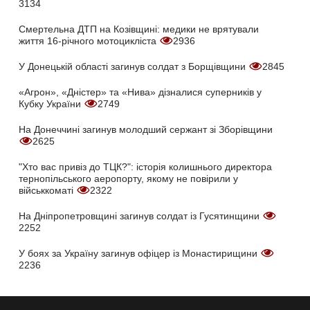
3134
Смертельна ДТП на Козівщині: медики не врятували
життя 16-річного мотоцикліста
2936
У Донецькій області загинув солдат з Борщівщини
2845
«Агрон», «Дністер» та «Нива» дізналися суперників у
Кубку України
2749
На Донеччині загинув молодший сержант зі Зборівщини
2625
"Хто вас привіз до ТЦК?": історія колишнього директора
тернопільського аеропорту, якому не повірили у
військкоматі
2322
На Дніпропетровщині загинув солдат із Гусятинщини
2252
У боях за Україну загинув офіцер із Монастирищини
2236