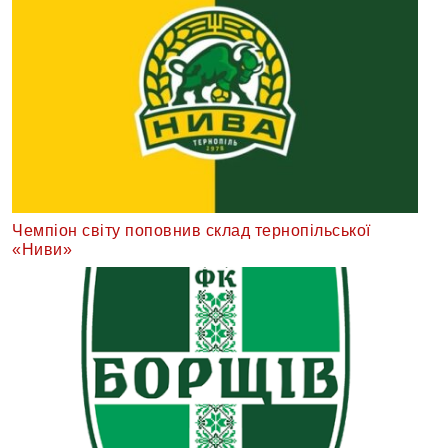
Чемпіон світу поповнив склад тернопільської
«Ниви»