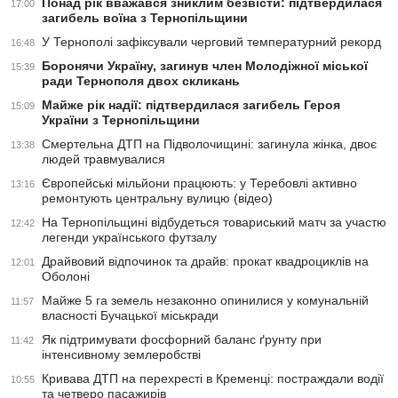
Понад рік вважався зниклим безвісти: підтвердилася
17:00
загибель воїна з Тернопільщини
У Тернополі зафіксували черговий температурний рекорд
16:48
Боронячи Україну, загинув член Молодіжної міської
15:39
ради Тернополя двох скликань
Майже рік надії: підтвердилася загибель Героя
15:09
України з Тернопільщини
Смертельна ДТП на Підволочищині: загинула жінка, двоє
13:38
людей травмувалися
Європейські мільйони працюють: у Теребовлі активно
13:16
ремонтують центральну вулицю (відео)
На Тернопільщині відбудеться товариський матч за участю
12:42
легенди українського футзалу
Драйвовий відпочинок та драйв: прокат квадроциклів на
12:01
Оболоні
Майже 5 га земель незаконно опинилися у комунальній
11:57
власності Бучацької міськради
Як підтримувати фосфорний баланс ґрунту при
11:42
інтенсивному землеробстві
Кривава ДТП на перехресті в Кременці: постраждали водії
10:55
та четверо пасажирів