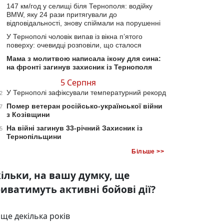
147 км/год у селищі біля Тернополя: водійку
BMW, яку 24 рази притягували до
відповідальності, знову спіймали на порушенні
У Тернополі чоловік випав із вікна п’ятого
поверху: очевидці розповіли, що сталося
Мама з молитвою написала ікону для сина:
на фронті загинув захисник із Тернополя
5 Серпня
У Тернополі зафіксували температурний рекорд
2
Помер ветеран російсько-української війни
7
з Козівщини
На війні загинув 33-річний Захисник із
5
Тернопільщини
Більше >>
ільки, на вашу думку, ще
иватимуть активні бойові дії?
ще декілька років