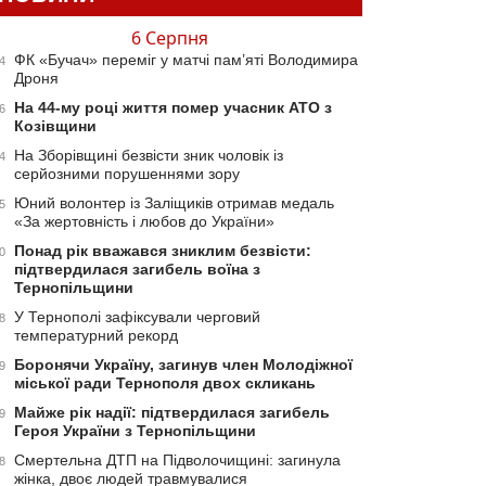
6 Серпня
ФК «Бучач» переміг у матчі пам’яті Володимира
4
Дроня
На 44-му році життя помер учасник АТО з
6
Козівщини
На Зборівщині безвісти зник чоловік із
4
серйозними порушеннями зору
Юний волонтер із Заліщиків отримав медаль
5
«За жертовність і любов до України»
Понад рік вважався зниклим безвісти:
0
підтвердилася загибель воїна з
Тернопільщини
У Тернополі зафіксували черговий
8
температурний рекорд
Боронячи Україну, загинув член Молодіжної
9
міської ради Тернополя двох скликань
Майже рік надії: підтвердилася загибель
9
Героя України з Тернопільщини
Смертельна ДТП на Підволочищині: загинула
8
жінка, двоє людей травмувалися