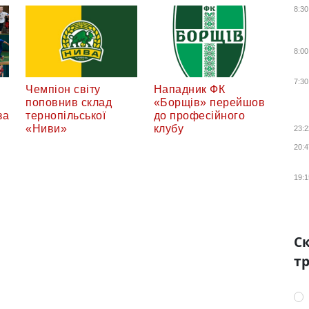
8:30
8:00
7:30
Чемпіон світу
Нападник ФК
поповнив склад
«Борщів» перейшов
за
тернопільської
до професійного
«Ниви»
клубу
23:2
20:4
19:1
Ск
тр