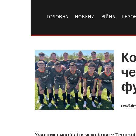
ГОЛОВНА
НОВИНИ
ВІЙНА
РЕЗО
Ко
че
фу
Опубліко
Учасник вищої ліги чемпіонату Тернопі