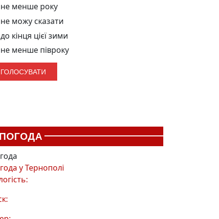
не менше року
не можу сказати
до кінця цієї зими
не менше півроку
ПОГОДА
года
года у
Тернополі
логість:
ск:
ер: