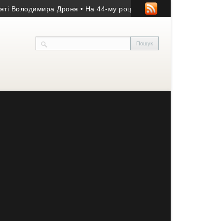
Володимира Дроня
• На 44-му році життя помер учасник АТО з Ко