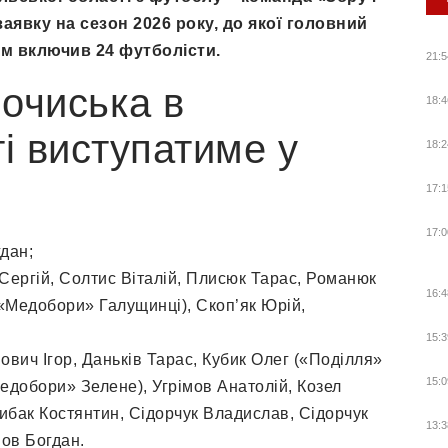
аявку на сезон 2026 року, до якої головний
м включив 24 футболісти.
21:5
очиська в
18:4
ті виступатиме у
18:2
17:1
17:0
дан;
ергій, Солтис Віталій, Плисюк Тарас, Романюк
16:4
(«Медобори» Галущинці), Скоп’як Юрій,
15:3
ович Ігор, Даньків Тарас, Кубик Олег («Поділля»
15:0
едобори» Зелене), Угрімов Анатолій, Козел
ибак Костянтин, Сідорчук Владислав, Сідорчук
13:3
ов Богдан.