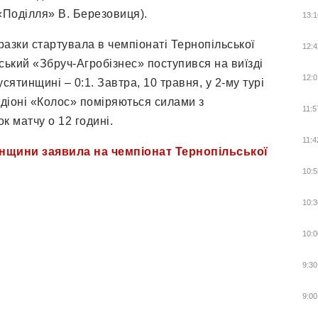
«Поділля» В. Березовиця).
13:1
азки стартувала в чемпіонаті Тернопільської
12:4
ський «Збруч-Агробізнес» поступився на виїзді
12:0
сятинщині – 0:1. Завтра, 10 травня, у 2-му турі
діоні «Колос» поміряються силами з
11:5
 матчу о 12 годині.
11:4
нщини заявила на чемпіонат Тернопільської
10:5
10:3
10:0
9:30
9:00