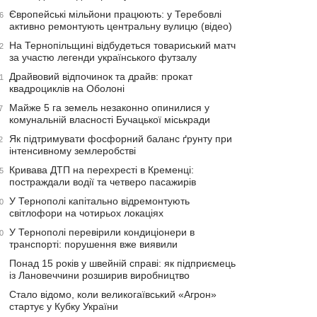
Європейські мільйони працюють: у Теребовлі
6
активно ремонтують центральну вулицю (відео)
На Тернопільщині відбудеться товариський матч
2
за участю легенди українського футзалу
Драйвовий відпочинок та драйв: прокат
1
квадроциклів на Оболоні
Майже 5 га земель незаконно опинилися у
7
комунальній власності Бучацької міськради
Як підтримувати фосфорний баланс ґрунту при
2
інтенсивному землеробстві
Кривава ДТП на перехресті в Кременці:
5
постраждали водії та четверо пасажирів
У Тернополі капітально відремонтують
0
світлофори на чотирьох локаціях
У Тернополі перевірили кондиціонери в
0
транспорті: порушення вже виявили
Понад 15 років у швейній справі: як підприємець
із Лановеччини розширив виробництво
Стало відомо, коли великогаївський «Агрон»
стартує у Кубку України