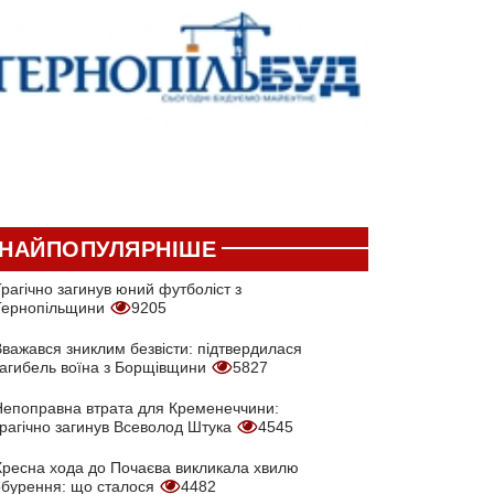
НАЙПОПУЛЯРНІШЕ
рагічно загинув юний футболіст з
Тернопільщини
9205
Вважався зниклим безвісти: підтвердилася
загибель воїна з Борщівщини
5827
Непоправна втрата для Кременеччини:
трагічно загинув Всеволод Штука
4545
Хресна хода до Почаєва викликала хвилю
обурення: що сталося
4482