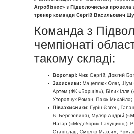
Агробізнес» з Підволочиська провела з
тренер команди Сергій Васильович Шу
Команда з Підвол
чемпіонаті облас
такому складі:
Воротарі:
Чиж Сергій, Довгий Бог
Захисники:
Мацеплюк Олег, Шум С
Артем (ФК «Борщів»), Білик Ілля 
Уторопчук Роман, Паюк Михайло;
Півзахисники:
Гурін Євген, Гапан
В. Березовиця), Муляр Андрій («М
Назар («Медобори» Галущинці), Р
Станіслав, Смолко Максим, Роман