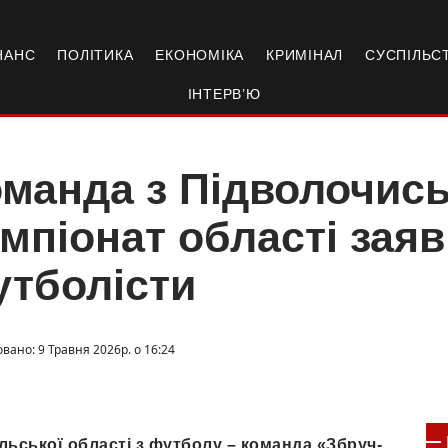
НАНС
ПОЛІТИКА
ЕКОНОМІКА
КРИМІНАЛ
СУСПІЛЬС
ІНТЕРВ’Ю
манда з Підволочись
мпіонат області заяв
тболісти
вано: 9 Травня 2026р. о 16:24
льської області з футболу – команда «Збруч-