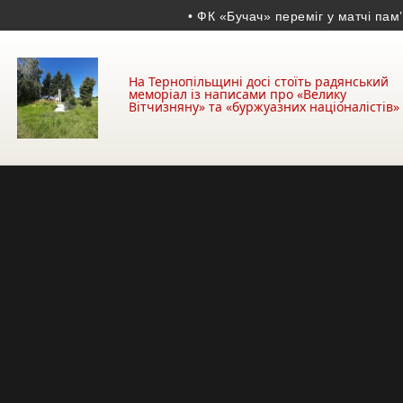
• ФК «Бучач» переміг у матчі пам’яті 
На Тернопільщині досі стоїть радянський
меморіал із написами про «Велику
Вітчизняну» та «буржуазних націоналістів»