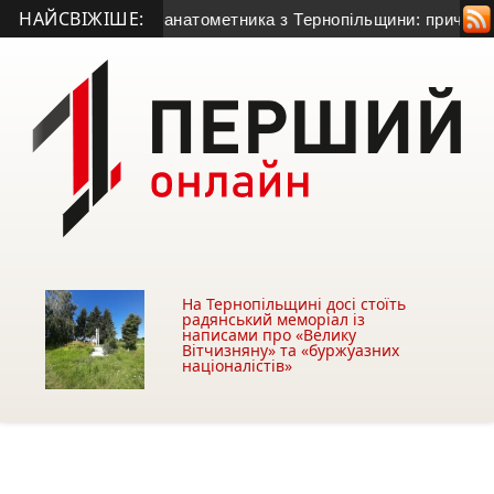
НАЙСВІЖІШЕ:
тя 50-річного гранатометника з Тернопільщини: причина смер
На Тернопільщині досі стоїть
радянський меморіал із
написами про «Велику
Вітчизняну» та «буржуазних
націоналістів»