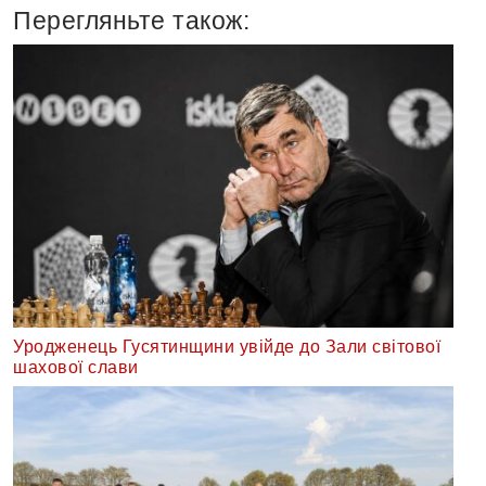
Перегляньте також:
Уродженець Гусятинщини увійде до Зали світової
шахової слави