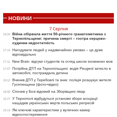
НОВИНИ
7 Серпня
Війна обірвала життя 50-річного гранатометника з
19:20
Тернопільщини: причина смерті – гостра серцево-
судинна недостатність
Нагодувати людей у надзвичайних умовах – це дуже
17:15
відповідально
New Brain: відгуки студентів та огляд школи іноземних мов
17:11
Потрійна ДТП на Тернопільщині: водія Peugeot затисло в
17:07
автомобілі, постраждала дитина
Вчинив ДТП у Теребовлі та зник: поліція розшукує жителя
16:12
Гусятинщини (фото+відео)
Спочив у Бозі відомий на Зборівщині лікар
16:00
У Тернополі відбудуться установчі збори асоціації
15:27
нащадків українських жертв польських репресій
Які ключові характеристики у вуличних камер
15:13
відеоспостереження