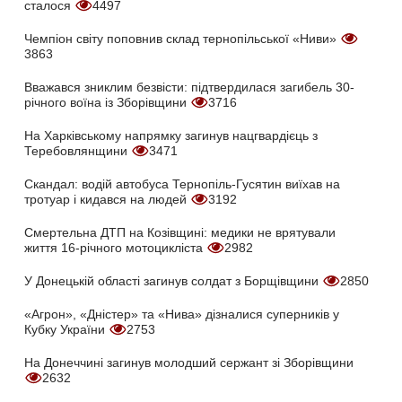
сталося
4497
Чемпіон світу поповнив склад тернопільської «Ниви»
3863
Вважався зниклим безвісти: підтвердилася загибель 30-
річного воїна із Зборівщини
3716
На Харківському напрямку загинув нацгвардієць з
Теребовлянщини
3471
Скандал: водій автобуса Тернопіль-Гусятин виїхав на
тротуар і кидався на людей
3192
Смертельна ДТП на Козівщині: медики не врятували
життя 16-річного мотоцикліста
2982
У Донецькій області загинув солдат з Борщівщини
2850
«Агрон», «Дністер» та «Нива» дізналися суперників у
Кубку України
2753
На Донеччині загинув молодший сержант зі Зборівщини
2632