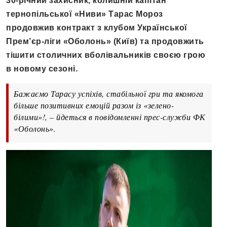
30-річний захисник, колишній капітан
тернопільської «Ниви» Тарас Мороз
продовжив контракт з клубом Української
Прем’єр-ліги «Оболонь» (Київ) та продовжить
тішити столичних вболівальників своєю грою
в новому сезоні.
Бажаємо Тарасу успіхів, стабільної гри та якомога
більше позитивних емоцій разом із «зелено-
білими»!, – йдеться в повідомленні прес-служби ФК
«Оболонь».