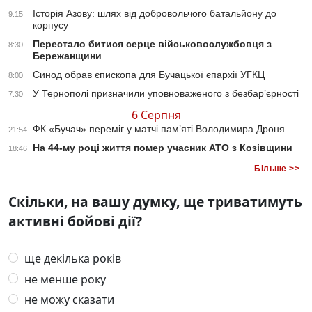
Історія Азову: шлях від добровольчого батальйону до
9:15
корпусу
Перестало битися серце військовослужбовця з
8:30
Бережанщини
Синод обрав єпископа для Бучацької єпархії УГКЦ
8:00
У Тернополі призначили уповноваженого з безбар’єрності
7:30
6 Серпня
ФК «Бучач» переміг у матчі пам’яті Володимира Дроня
21:54
На 44-му році життя помер учасник АТО з Козівщини
18:46
Більше >>
Скільки, на вашу думку, ще триватимуть
активні бойові дії?
ще декілька років
не менше року
не можу сказати