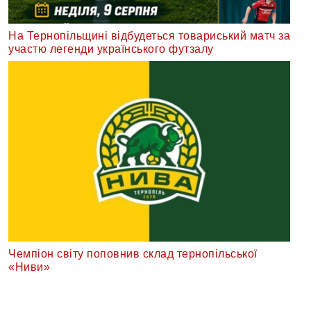
На Тернопільщині відбудеться товариський матч за
участю легенди українського футзалу
Чемпіон світу поповнив склад тернопільської
«Ниви»