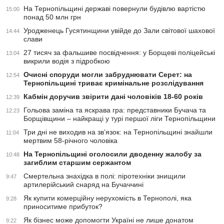
На Тернопільщині державі повернули будівлю вартістю
15:00
понад 50 млн грн
Уродженець Гусятинщини увійде до Зали світової шахової
14:44
слави
27 тисяч за фальшиве посвідчення: у Борщеві поліцейські
13:04
викрили водія з підробкою
Очисні споруди могли забруднювати Серет: на
12:54
Тернопільщині триває кримінальне розслідування
Кабмін доручив звірити дані чоловіків 18-60 років
12:39
Гольова заміна та яскрава гра: представники Бучача та
12:23
Борщівщини – найкращі у турі першої ліги Тернопільщини
Три дні не виходив на зв’язок: на Тернопільщині знайшли
11:04
мертвим 58-річного чоловіка
На Тернопільщині оголосили дводенну жалобу за
10:48
загиблим старшим сержантом
Смертельна знахідка в полі: піротехніки знищили
9:47
артилерійський снаряд на Бучаччині
Як купити комерційну нерухомість в Тернополі, яка
9:28
приноситиме прибуток?
Як бізнес може допомогти Україні не лише донатом
9:22