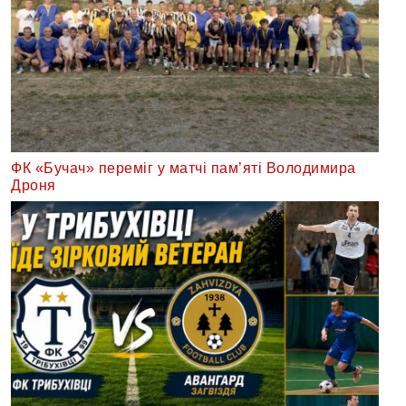
ФК «Бучач» переміг у матчі пам’яті Володимира
Дроня