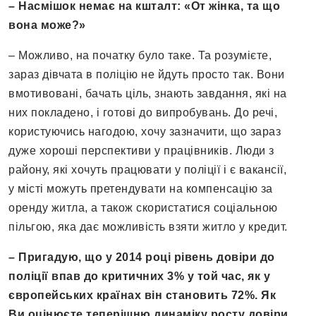
– Насмішок немає на кшталт: «От жінка, та що
вона може?»
– Можливо, на початку було таке. Та розумієте,
зараз дівчата в поліцію не йдуть просто так. Вони
вмотивовані, бачать ціль, знають завдання, які на
них покладено, і готові до випробувань. До речі,
користуючись нагодою, хочу зазначити, що зараз
дуже хороші перспективи у працівників. Люди з
району, які хочуть працювати у поліції і є вакансії,
у місті можуть претендувати на компенсацію за
оренду житла, а також скористатися соціальною
пільгою, яка дає можливість взяти житло у кредит.
– Пригадую, що у 2014 році рівень довіри до
поліції впав до критичних 3% у той час, як у
європейських країнах він становить 72%. Як
Ви оцінюєте теперішню динаміку росту довіри