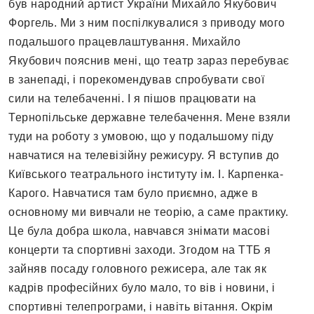
був народний артист України Михайло Якубович
Форгель. Ми з ним поспілкувалися з приводу мого
подальшого працевлаштування. Михайло
Якубович пояснив мені, що театр зараз перебуває
в занепаді, і порекомендував спробувати свої
сили на телебаченні. І я пішов працювати на
Тернопільське державне телебачення. Мене взяли
туди на роботу з умовою, що у подальшому піду
навчатися на телевізійну режисуру. Я вступив до
Київського театрального інституту ім. І. Карпенка-
Карого. Навчатися там було приємно, адже в
основному ми вивчали не теорію, а саме практику.
Це була добра школа, навчався знімати масові
концерти та спортивні заходи. Згодом на ТТБ я
зайняв посаду головного режисера, але так як
кадрів професійних було мало, то вів і новини, і
спортивні телепрограми, і навіть вітання. Окрім