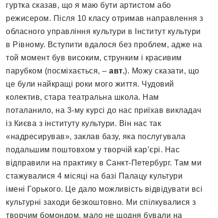
гуртка сказав, що я маю бути артистом або
режисером. Після 10 класу отримав направлення з
обласного управління культури в Інститут культури
в Рівному. Вступити вдалося без проблем, адже на
той момент був високим, струнким і красивим
парубком (посміхається, –
авт.
). Можу сказати, що
це були найкращі роки мого життя. Чудовий
колектив, стара театральна школа. Нам
поталанило, на 3-му курсі до нас приїхав викладач
із Києва з інституту культури. Він нас так
«надресирував», заклав базу, яка послугувала
подальшим поштовхом у творчій кар’єрі. Нас
відправили на практику в Санкт-Петербург. Там ми
стажувалися 4 місяці на базі Палацу культури
імені Горького. Це дало можливість відвідувати всі
культурні заходи безкоштовно. Ми спілкувалися з
творчим бомондом, мало не щодня бували на