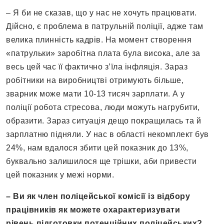
– Я би не сказав, що у нас не хочуть працювати.
Дійсно, є проблема в патрульній поліції, адже там
велика плинність кадрів. На момент створення
«патрульки» заробітна плата була висока, але за
весь цей час її фактично з’їла інфляція. Зараз
робітники на виробництві отримують більше,
зварник може мати 10-13 тисяч зарплати. А у
поліції робота стресова, люди можуть нагрубити,
образити. Зараз ситуація дещо покращилась та й
зарплатню підняли. У нас в області некомплект був
24%, нам вдалося збити цей показник до 13%,
буквально залишилося ще трішки, аби привести
цей показник у межі норми.
– Ви як член поліцейської комісії із відбору
працівників як можете охарактеризувати
рівень підготовки потенційних поліцейських?