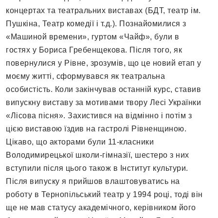
концертах та театральних виставах (БДТ, театр ім.
Пушкіна, Театр комедії і т.д.). Познайомилися з
«Машиной времени», гуртом «Чайф», були в
гостях у Бориса Гребенщекова. Після того, як
повернулися у Рівне, зрозумів, що це новий етап у
моєму житті, сформувався як театральна
особистість. Коли закінчував останній курс, ставив
випускну виставу за мотивами твору Лесі Українки
«Лісова пісня». Захистився на відмінно і потім з
цією виставою їздив на гастролі Рівненщиною.
Цікаво, що акторами були 11-класники
Володимирецької школи-гімназії, шестеро з них
вступили після цього також в Інститут культури.
Після випуску я прийшов влаштовуватись на
роботу в Тернопільський театр у 1994 році, тоді він
ще не мав статусу академічного, керівником його