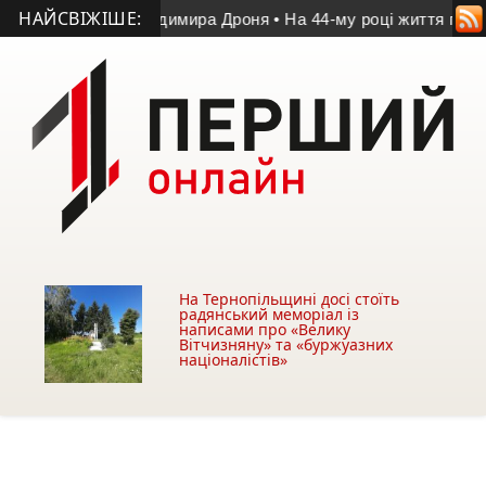
НАЙСВІЖІШЕ:
пам’яті Володимира Дроня
• На 44-му році життя помер учасн
На Тернопільщині досі стоїть
радянський меморіал із
написами про «Велику
Вітчизняну» та «буржуазних
націоналістів»