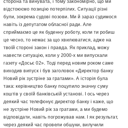
сторона та винувата, і тому закономірно, що ми
відстоюємо позицію потерпілих. Ситуації різні
були, зокрема судові позови. Ми й зараз судимося
навіть із депутатом обласної ради. Але
сприймаємо це як буденну роботу, коли ти робиш
це чесно, то немає за що хвилюватися, адже на
твоїй стороні закон і правда. Як приклад, можу
навести ситуацію, коли у 2000-х ми випускали
газету «Досьє 02». Тоді перед новим роком саме
виходив випуск і був заголовок «Директор банку
Новий рік зустріне за гратами». А історія була
така: керівництво банку поцупило значну суму
коштів у своїй банківській установі. І ось через
деякий час телефонує директор банку і каже, що
не зустріне Новий рік за гратами, а ми будемо
відповідати, навіть погрожував нам. І як результат,
через деякий час провели обшуки, вилучили