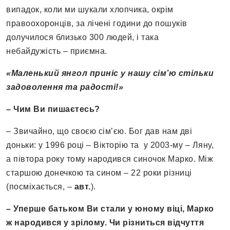
випадок, коли ми шукали хлопчика, окрім
правоохоронців, за лічені години до пошуків
долучилося близько 300 людей, і така
небайдужість – приємна.
«Маленький янгол приніс у нашу сім’ю стільки
задоволення та радості!»
– Чим Ви пишаєтесь?
– Звичайно, що своєю сім’єю. Бог дав нам дві
доньки: у 1996 році – Вікторію та у 2003-му – Ляну,
а півтора року тому народився синочок Марко. Між
старшою донечкою та сином – 22 роки різниці
(посміхається, –
авт.
).
– Уперше батьком Ви стали у юному віці, Марко
ж народився у зрілому. Чи різниться відчуття