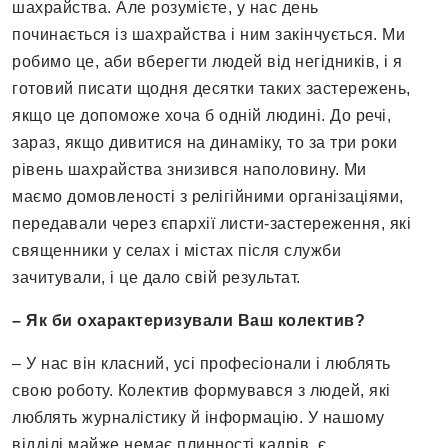
шахрайства. Але розумієте, у нас день
починається із шахрайства і ним закінчується. Ми
робимо це, аби вберегти людей від негідників, і я
готовий писати щодня десятки таких застережень,
якщо це допоможе хоча б одній людині. До речі,
зараз, якщо дивитися на динаміку, то за три роки
рівень шахрайства знизився наполовину. Ми
маємо домовленості з релігійними організаціями,
передавали через єпархії листи-застереження, які
священники у селах і містах після служби
зачитували, і це дало свій результат.
– Як би охарактеризували Ваш колектив?
– У нас він класний, усі професіонали і люблять
свою роботу. Колектив формувався з людей, які
люблять журналістику й інформацію. У нашому
відділі майже немає плинності кадрів, є