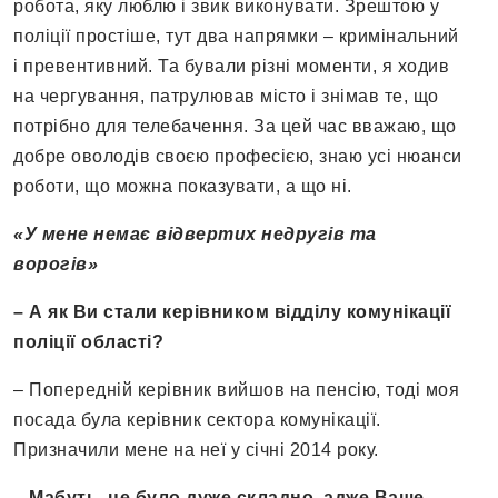
робота, яку люблю і звик виконувати. Зрештою у
поліції простіше, тут два напрямки – кримінальний
і превентивний. Та бували різні моменти, я ходив
на чергування, патрулював місто і знімав те, що
потрібно для телебачення. За цей час вважаю, що
добре оволодів своєю професією, знаю усі нюанси
роботи, що можна показувати, а що ні.
«У мене немає відвертих недругів та
ворогів»
– А як Ви стали керівником відділу комунікації
поліції області?
– Попередній керівник вийшов на пенсію, тоді моя
посада була керівник сектора комунікації.
Призначили мене на неї у січні 2014 року.
– Мабуть, це було дуже складно, адже Ваше