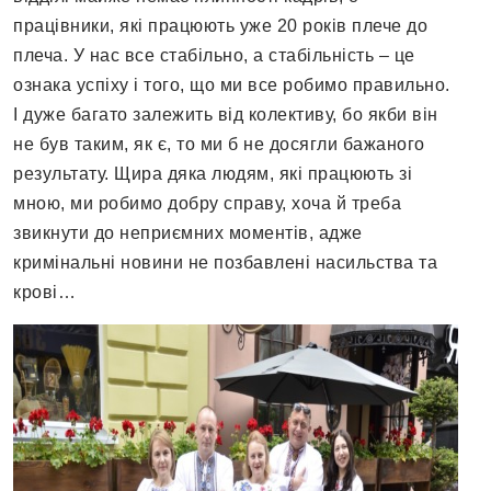
працівники, які працюють уже 20 років плече до
плеча. У нас все стабільно, а стабільність – це
ознака успіху і того, що ми все робимо правильно.
І дуже багато залежить від колективу, бо якби він
не був таким, як є, то ми б не досягли бажаного
результату. Щира дяка людям, які працюють зі
мною, ми робимо добру справу, хоча й треба
звикнути до неприємних моментів, адже
кримінальні новини не позбавлені насильства та
крові…