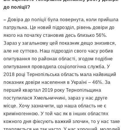
до поліції?
–
Довіра до поліції була повернута, коли прийшла
патрульна. Це новий підрозділ, рівень довіри до
якого на початку становив десь близько 56%.
Зараз у загальному цей показник дещо знизився,
але не суттєво. Наш підрозділ свого часу робив
опитування по районах області, згодом подібне
опитування проводила соціологічна служба. У
2018 році Тернопільська область мала найвищий
показник довіри населення в Україні – 46%. За
перший квартал 2019 року Тернопільщина
поступилася Хмельниччині, зараз у нас друге
місце. Хочу зазначити, що наша область не є
криміногенною. У той час як в інших областях
кожного дня фіксують важкий злочин, то у нас таке
трапляється не так часто. У нас хороший, молодий