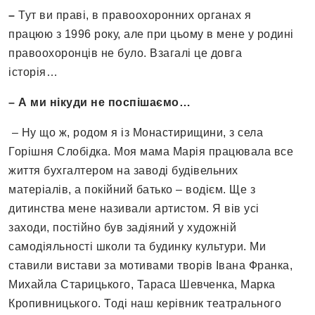
–
Тут ви праві, в правоохоронних органах я
працюю з 1996 року, але при цьому в мене у родині
правоохоронців не було. Взагалі це довга
історія…
– А ми нікуди не поспішаємо…
– Ну що ж, родом я із Монастирищини, з села
Горішня Слобідка. Моя мама Марія працювала все
життя бухгалтером на заводі будівельних
матеріалів, а покійний батько – водієм. Ще з
дитинства мене називали артистом. Я вів усі
заходи, постійно був задіяний у художній
самодіяльності школи та будинку культури. Ми
ставили вистави за мотивами творів Івана Франка,
Михайла Старицького, Тараса Шевченка, Марка
Кропивницького. Тоді наш керівник театрального