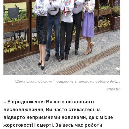
“Щира дяка людям, які працюють зі мною, ми робимо добру
справу”
– У продовження Вашого останнього
висловлювання, Ви часто стикаєтесь із
відверто неприємними новинами, де є місце
жорстокості і смерті. За весь час роботи