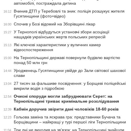
автомобілі, постраждала дитина
Вчинив ДТП у Теребовлі та зник: поліція розшукує жителя
16:12
Гусятинщини (фото+відео)
Спочив у Бозі відомий на Зборівщині лікар
16:00
У Тернополі відбудуться установчі збори асоціації
15:27
нащадків українських жертв польських репресій
Які ключові характеристики у вуличних камер
15:13
відеоспостереження
На Тернопільщині державі повернули будівлю вартістю
15:00
понад 50 млн грн
Уродженець Гусятинщини увійде до Зали світової шахової
14:44
слави
27 тисяч за фальшиве посвідчення: у Борщеві поліцейські
13:04
викрили водія з підробкою
Очисні споруди могли забруднювати Серет: на
12:54
Тернопільщині триває кримінальне розслідування
Кабмін доручив звірити дані чоловіків 18-60 років
12:39
Гольова заміна та яскрава гра: представники Бучача та
12:23
Борщівщини – найкращі у турі першої ліги Тернопільщини
Три дні не виходив на зв’язок: на Тернопільщині знайшли
11:04