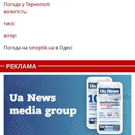
Погода у
Тернополі
вологість:
тиск:
вітер:
Погода на
sinoptik.ua
в Одесі
РЕКЛАМА