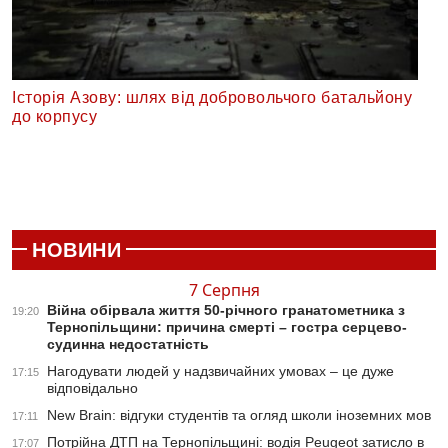
Історія Азову: шлях від добровольчого батальйону
до корпусу
НОВИНИ
7 Серпня
Війна обірвала життя 50-річного гранатометника з
19:20
Тернопільщини: причина смерті – гостра серцево-
судинна недостатність
Нагодувати людей у надзвичайних умовах – це дуже
17:15
відповідально
New Brain: відгуки студентів та огляд школи іноземних мов
17:11
Потрійна ДТП на Тернопільщині: водія Peugeot затисло в
17:07