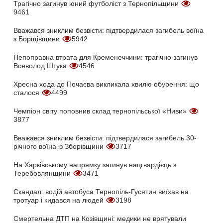
Трагічно загинув юний футболіст з Тернопільщини
9461
Вважався зниклим безвісти: підтвердилася загибель воїна
з Борщівщини
5942
Непоправна втрата для Кременеччини: трагічно загинув
Всеволод Штука
4546
Хресна хода до Почаєва викликала хвилю обурення: що
сталося
4499
Чемпіон світу поповнив склад тернопільської «Ниви»
3877
Вважався зниклим безвісти: підтвердилася загибель 30-
річного воїна із Зборівщини
3717
На Харківському напрямку загинув нацгвардієць з
Теребовлянщини
3471
Скандал: водій автобуса Тернопіль-Гусятин виїхав на
тротуар і кидався на людей
3198
Смертельна ДТП на Козівщині: медики не врятували