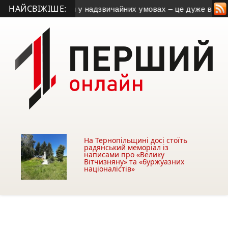
НАЙСВІЖІШЕ:
годувати людей у надзвичайних умовах – це дуже відповідал
На Тернопільщині досі стоїть
радянський меморіал із
написами про «Велику
Вітчизняну» та «буржуазних
націоналістів»