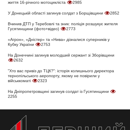
життя 16-річного мотоцикліста
2985
У Донецькій області загинув солдат з Борщівщини
2852
Вчинив ДТП у Теребовлі та зник: поліція розшукує жителя
Гусятинщини (фото+відео)
2773
«Агрон», «Дністер» та «Нива» дізналися суперників у
Кубку України
2753
На Донеччині загинув молодший сержант зі Зборівщини
2632
"Хто вас привіз до ТЦК?": історія колишнього директора
тернопільського аеропорту, якому не повірили у
військкоматі
2323
На Дніпропетровщині загинув солдат із Гусятинщини
2255