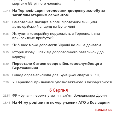
мертвим 58-річного чоловіка
На Тернопільщині оголосили дводенну жалобу за
10:48
загиблим старшим сержантом
Смертельна знахідка в полі: піротехніки знищили
9:47
артилерійський снаряд на Бучаччині
Як купити комерційну нерухомість в Тернополі, яка
9:28
приноситиме прибуток?
Як бізнес може допомогти Україні не лише донатом
9:22
Історія Азову: шлях від добровольчого батальйону до
9:15
корпусу
Перестало битися серце військовослужбовця з
8:30
Бережанщини
Синод обрав єпископа для Бучацької єпархії УГКЦ
8:00
У Тернополі призначили уповноваженого з безбар’єрності
7:30
6 Серпня
ФК «Бучач» переміг у матчі пам’яті Володимира Дроня
21:54
На 44-му році життя помер учасник АТО з Козівщини
18:46
Більше >>