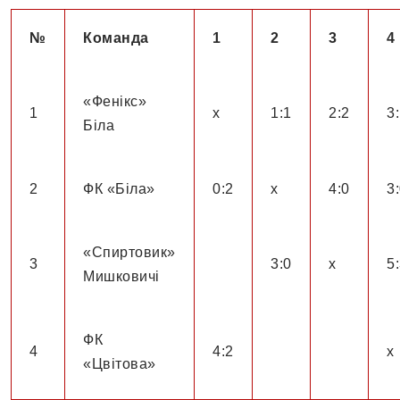
№
Команда
1
2
3
4
«Фенікс»
1
х
1:1
2:2
3
Біла
2
ФК «Біла»
0:2
х
4:0
3:
«Спиртовик»
3
3:0
х
5
Мишковичі
ФК
4
4:2
х
«Цвітова»