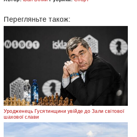
Перегляньте також:
Уродженець Гусятинщини увійде до Зали світової
шахової слави