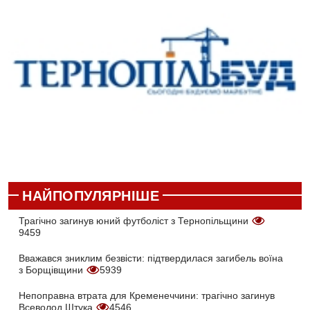
НАЙПОПУЛЯРНІШЕ
Трагічно загинув юний футболіст з Тернопільщини
9459
Вважався зниклим безвісти: підтвердилася загибель воїна
з Борщівщини
5939
Непоправна втрата для Кременеччини: трагічно загинув
Всеволод Штука
4546