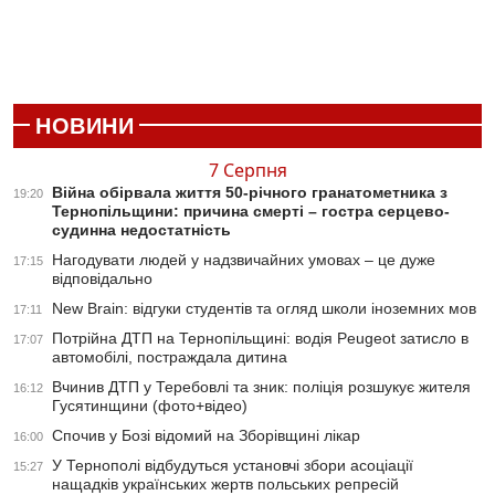
НОВИНИ
7 Серпня
Війна обірвала життя 50-річного гранатометника з
19:20
Тернопільщини: причина смерті – гостра серцево-
судинна недостатність
Нагодувати людей у надзвичайних умовах – це дуже
17:15
відповідально
New Brain: відгуки студентів та огляд школи іноземних мов
17:11
Потрійна ДТП на Тернопільщині: водія Peugeot затисло в
17:07
автомобілі, постраждала дитина
Вчинив ДТП у Теребовлі та зник: поліція розшукує жителя
16:12
Гусятинщини (фото+відео)
Спочив у Бозі відомий на Зборівщині лікар
16:00
У Тернополі відбудуться установчі збори асоціації
15:27
нащадків українських жертв польських репресій