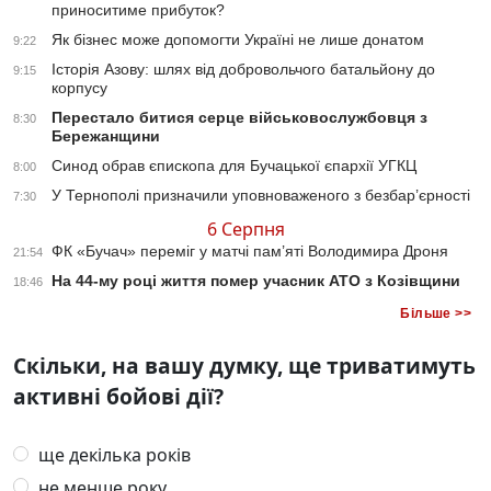
приноситиме прибуток?
Як бізнес може допомогти Україні не лише донатом
9:22
Історія Азову: шлях від добровольчого батальйону до
9:15
корпусу
Перестало битися серце військовослужбовця з
8:30
Бережанщини
Синод обрав єпископа для Бучацької єпархії УГКЦ
8:00
У Тернополі призначили уповноваженого з безбар’єрності
7:30
6 Серпня
ФК «Бучач» переміг у матчі пам’яті Володимира Дроня
21:54
На 44-му році життя помер учасник АТО з Козівщини
18:46
Більше >>
Скільки, на вашу думку, ще триватимуть
активні бойові дії?
ще декілька років
не менше року