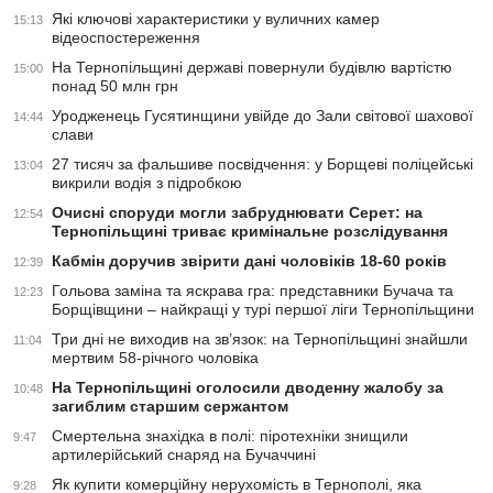
Які ключові характеристики у вуличних камер
15:13
відеоспостереження
На Тернопільщині державі повернули будівлю вартістю
15:00
понад 50 млн грн
Уродженець Гусятинщини увійде до Зали світової шахової
14:44
слави
27 тисяч за фальшиве посвідчення: у Борщеві поліцейські
13:04
викрили водія з підробкою
Очисні споруди могли забруднювати Серет: на
12:54
Тернопільщині триває кримінальне розслідування
Кабмін доручив звірити дані чоловіків 18-60 років
12:39
Гольова заміна та яскрава гра: представники Бучача та
12:23
Борщівщини – найкращі у турі першої ліги Тернопільщини
Три дні не виходив на зв’язок: на Тернопільщині знайшли
11:04
мертвим 58-річного чоловіка
На Тернопільщині оголосили дводенну жалобу за
10:48
загиблим старшим сержантом
Смертельна знахідка в полі: піротехніки знищили
9:47
артилерійський снаряд на Бучаччині
Як купити комерційну нерухомість в Тернополі, яка
9:28