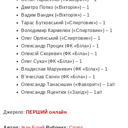
Дмитро Попко («Вікторія») – 1
Вадим Вандяк («Вікторія») – 1
Тарас Бутковський («Спиртовик») – 1
Володимир Кармелюк («Спиртовик») – 1
Олег Орлінський («Спиртовик») – 1
Олександр Процик (ФК «Біла») – 1
Олексій Скоревич (ФК «Біла») – 1
Олег Сукач (ФК «Біла») – 1
Владислав Маруневич (ФК «Біла») – 1
В’ячеслав Свінін (ФК «Біла») – 1
Олександр Танасишин («Фаворит») – 1а/г
Олександр Яцентюк («Захід») – 1а/г
Джерело:
ПЕРШИЙ онлайн
Автор:
Іван Білий
Рубрика:
Спорт