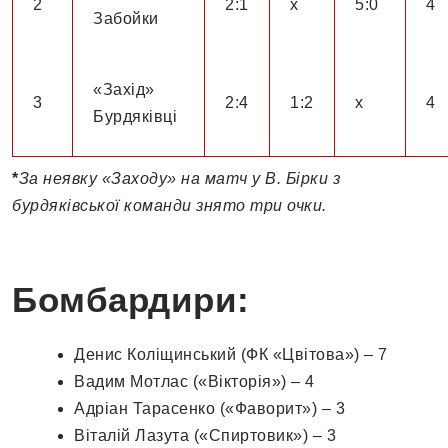
2
2:1
х
5:0
4
Забойки
«Захід»
3
2:4
1:2
х
4
Бурдяківці
*
За неявку «Заходу» на матч у В. Бірки з
бурдяківської команди знято три очки.
Бомбардири:
Денис Коліщинський (ФК «Цвітова») – 7
Вадим Мотлас («Вікторія») – 4
Адріан Тарасенко («Фаворит») – 3
Віталій Лазута («Спиртовик») – 3