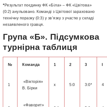
*
Результат поєдинку ФК «Біла» – ФК «Цвітова»
(0:2) анульовано. Команді з Цвітової зараховано
технічну поразку (0:3) у зв’язку з участю у складі
незаявленого гравця.
Група «Б». Підсумкова
турнірна таблиця
№
Команда
1
2
3
І
«Вікторія»
1
х
5:0
3:0*
4
В. Бірки
«Фаворит»