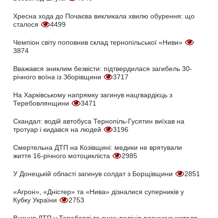
Хресна хода до Почаєва викликала хвилю обурення: що
сталося
4499
Чемпіон світу поповнив склад тернопільської «Ниви»
3874
Вважався зниклим безвісти: підтвердилася загибель 30-
річного воїна із Зборівщини
3717
На Харківському напрямку загинув нацгвардієць з
Теребовлянщини
3471
Скандал: водій автобуса Тернопіль-Гусятин виїхав на
тротуар і кидався на людей
3196
Смертельна ДТП на Козівщині: медики не врятували
життя 16-річного мотоцикліста
2985
У Донецькій області загинув солдат з Борщівщини
2851
«Агрон», «Дністер» та «Нива» дізналися суперників у
Кубку України
2753