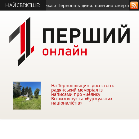
НАЙСВІЖІШЕ:
о гранатометника з Тернопільщини: причина смерті – гостра с
На Тернопільщині досі стоїть
радянський меморіал із
написами про «Велику
Вітчизняну» та «буржуазних
націоналістів»