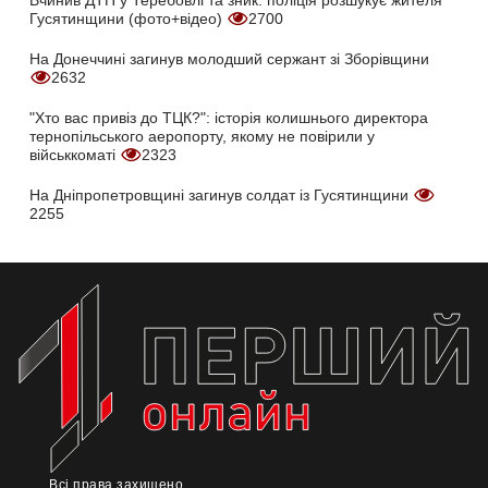
Вчинив ДТП у Теребовлі та зник: поліція розшукує жителя
Гусятинщини (фото+відео)
2700
На Донеччині загинув молодший сержант зі Зборівщини
2632
"Хто вас привіз до ТЦК?": історія колишнього директора
тернопільського аеропорту, якому не повірили у
військкоматі
2323
На Дніпропетровщині загинув солдат із Гусятинщини
2255
Всі права захищено