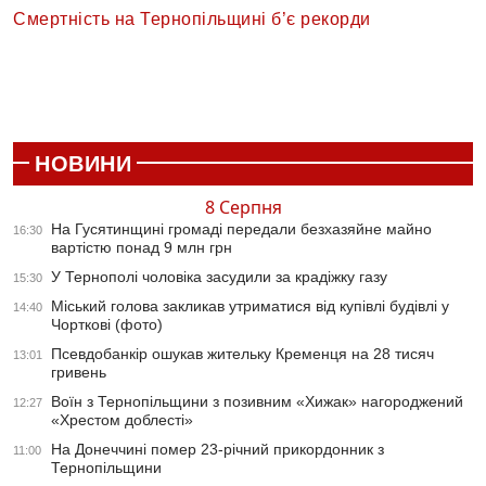
Смертність на Тернопільщині б’є рекорди
НОВИНИ
8 Серпня
На Гусятинщині громаді передали безхазяйне майно
16:30
вартістю понад 9 млн грн
У Тернополі чоловіка засудили за крадіжку газу
15:30
Міський голова закликав утриматися від купівлі будівлі у
14:40
Чорткові (фото)
Псевдобанкір ошукав жительку Кременця на 28 тисяч
13:01
гривень
Воїн з Тернопільщини з позивним «Хижак» нагороджений
12:27
«Хрестом доблесті»
На Донеччині помер 23-річний прикордонник з
11:00
Тернопільщини