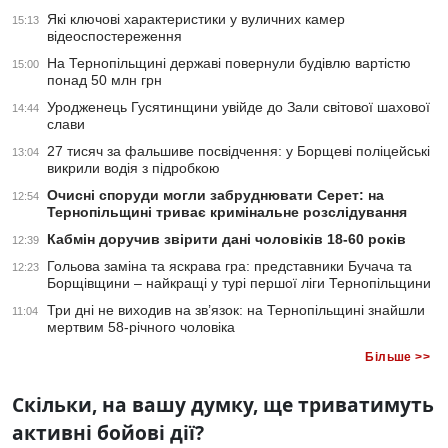
Які ключові характеристики у вуличних камер
15:13
відеоспостереження
На Тернопільщині державі повернули будівлю вартістю
15:00
понад 50 млн грн
Уродженець Гусятинщини увійде до Зали світової шахової
14:44
слави
27 тисяч за фальшиве посвідчення: у Борщеві поліцейські
13:04
викрили водія з підробкою
Очисні споруди могли забруднювати Серет: на
12:54
Тернопільщині триває кримінальне розслідування
Кабмін доручив звірити дані чоловіків 18-60 років
12:39
Гольова заміна та яскрава гра: представники Бучача та
12:23
Борщівщини – найкращі у турі першої ліги Тернопільщини
Три дні не виходив на зв’язок: на Тернопільщині знайшли
11:04
мертвим 58-річного чоловіка
Більше >>
Скільки, на вашу думку, ще триватимуть
активні бойові дії?