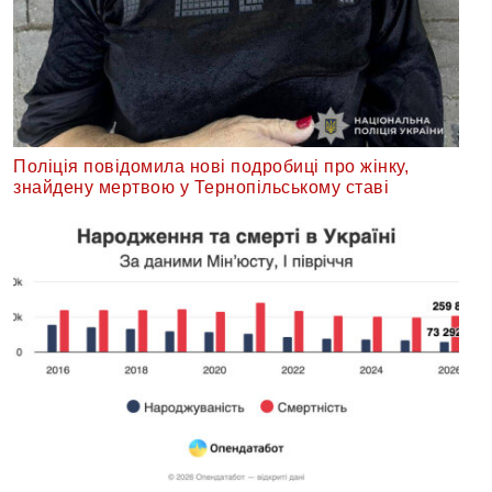
Поліція повідомила нові подробиці про жінку,
знайдену мертвою у Тернопільському ставі