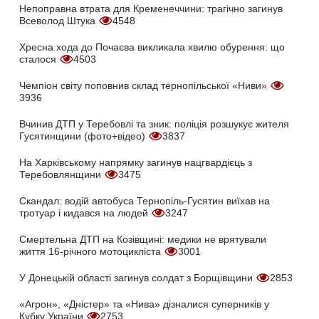
Непоправна втрата для Кременеччини: трагічно загинув
Всеволод Штука
4548
Хресна хода до Почаєва викликала хвилю обурення: що
сталося
4503
Чемпіон світу поповнив склад тернопільської «Ниви»
3936
Вчинив ДТП у Теребовлі та зник: поліція розшукує жителя
Гусятинщини (фото+відео)
3837
На Харківському напрямку загинув нацгвардієць з
Теребовлянщини
3475
Скандал: водій автобуса Тернопіль-Гусятин виїхав на
тротуар і кидався на людей
3247
Смертельна ДТП на Козівщині: медики не врятували
життя 16-річного мотоцикліста
3001
У Донецькій області загинув солдат з Борщівщини
2853
«Агрон», «Дністер» та «Нива» дізналися суперників у
Кубку України
2753