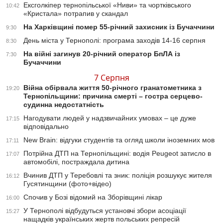
Ексголкіпер тернопільської «Ниви» та чортківського
10:42
«Кристала» потрапив у скандал
На Харківщині помер 55-річний захисник із Бучаччини
9:30
День міста у Тернополі: програма заходів 14-16 серпня
8:30
На війні загинув 20-річний оператор БпЛА із
7:30
Бучаччини
7 Серпня
Війна обірвала життя 50-річного гранатометника з
19:20
Тернопільщини: причина смерті – гостра серцево-
судинна недостатність
Нагодувати людей у надзвичайних умовах – це дуже
17:15
відповідально
New Brain: відгуки студентів та огляд школи іноземних мов
17:11
Потрійна ДТП на Тернопільщині: водія Peugeot затисло в
17:07
автомобілі, постраждала дитина
Вчинив ДТП у Теребовлі та зник: поліція розшукує жителя
16:12
Гусятинщини (фото+відео)
Спочив у Бозі відомий на Зборівщині лікар
16:00
У Тернополі відбудуться установчі збори асоціації
15:27
нащадків українських жертв польських репресій