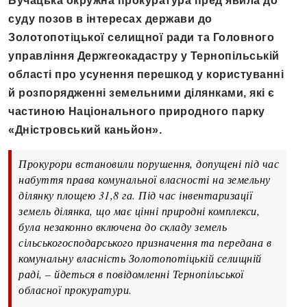
Бучацька окружна прокуратура пред’явила до
суду позов в інтересах держави до
Золотопотіцької селищної ради та Головного
управління Держгеокадастру у Тернопільській
області про усунення перешкод у користуванні
й розпорядженні земельними ділянками, які є
частиною Національного природного парку
«Дністровський каньйон».
Прокурори встановили порушення, допущені під час
набуття права комунальної власності на земельну
ділянку площею 31,8 га. Під час інвентаризації
земель ділянка, що має цінні природні комплекси,
була незаконно включена до складу земель
сільськогосподарського призначення та передана в
комунальну власність Золотопотіцькій селищній
раді, – йдеться в повідомленні Тернопільської
обласної прокуратури.