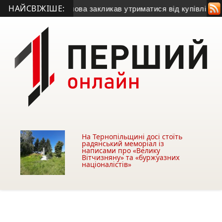
НАЙСВІЖІШЕ:
зу
• Міський голова закликав утриматися від купівлі будівлі 
На Тернопільщині досі стоїть
радянський меморіал із
написами про «Велику
Вітчизняну» та «буржуазних
націоналістів»