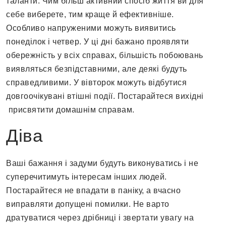
таланти. Чим більш активний спосіб життя ви для
себе виберете, тим краще й ефективніше.
Особливо напруженими можуть виявитись
понеділок і четвер. У ці дні бажано проявляти
обережність у всіх справах, більшість побоювань
виявляться безпідставними, але деякі будуть
справедливими. У вівторок можуть відбутися
довгоочікувані втішні події. Постарайтеся вихідні
присвятити домашнім справам.
Діва
Ваші бажання і задуми будуть виконуватись і не
суперечитимуть інтересам інших людей.
Постарайтеся не впадати в паніку, а вчасно
виправляти допущені помилки. Не варто
дратуватися через дрібниці і звертати увагу на