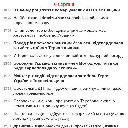
6 Серпня
На 44-му році життя помер учасник АТО з Козівщини
18:46
На Зборівщині безвісти зник чоловік із серйозними
18:24
порушеннями зору
Юний волонтер із Заліщиків отримав медаль «За
17:15
жертовність і любов до України»
Понад рік вважався зниклим безвісти: підтвердилася
17:00
загибель воїна з Тернопільщини
У Тернополі зафіксували черговий температурний рекорд
16:48
Боронячи Україну, загинув член Молодіжної міської
15:39
ради Тернополя двох скликань
Майже рік надії: підтвердилася загибель Героя
15:09
України з Тернопільщини
Смертельна ДТП на Підволочищині: загинула жінка, двоє
13:38
людей травмувалися
Європейські мільйони працюють: у Теребовлі активно
13:16
ремонтують центральну вулицю (відео)
На Тернопільщині відбудеться товариський матч за участю
12:42
легенди українського футзалу
Драйвовий відпочинок та драйв: прокат квадроциклів на
12:01