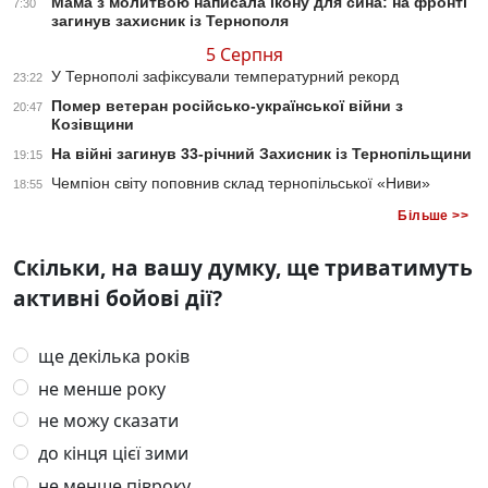
Мама з молитвою написала ікону для сина: на фронті
7:30
загинув захисник із Тернополя
5 Серпня
У Тернополі зафіксували температурний рекорд
23:22
Помер ветеран російсько-української війни з
20:47
Козівщини
На війні загинув 33-річний Захисник із Тернопільщини
19:15
Чемпіон світу поповнив склад тернопільської «Ниви»
18:55
Більше >>
Скільки, на вашу думку, ще триватимуть
активні бойові дії?
ще декілька років
не менше року
не можу сказати
до кінця цієї зими
не менше півроку