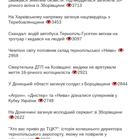
річного воїна із Зборівщини
3713
На Харківському напрямку загинув нацгвардієць з
Теребовлянщини
3453
Скандал: водій автобуса Тернопіль-Гусятин виїхав на
тротуар і кидався на людей
3097
Чемпіон світу поповнив склад тернопільської «Ниви»
2959
Смертельна ДТП на Козівщині: медики не врятували
життя 16-річного мотоцикліста
2921
У Донецькій області загинув солдат з Борщівщини
2844
«Агрон», «Дністер» та «Нива» дізналися суперників у
Кубку України
2748
На Донеччині загинув молодший сержант зі Зборівщини
2622
"Хто вас привіз до ТЦК?": історія колишнього директора
тернопільського аеропорту, якому не повірили у