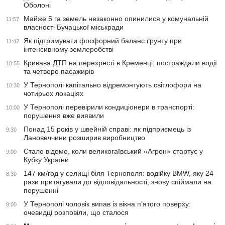
Оболоні
Майже 5 га земель незаконно опинилися у комунальній
11:57
власності Бучацької міськради
Як підтримувати фосфорний баланс ґрунту при
11:42
інтенсивному землеробстві
Кривава ДТП на перехресті в Кременці: постраждали водії
10:55
та четверо пасажирів
У Тернополі капітально відремонтують світлофори на
10:30
чотирьох локаціях
У Тернополі перевірили кондиціонери в транспорті:
10:00
порушення вже виявили
Понад 15 років у швейній справі: як підприємець із
9:30
Лановеччини розширив виробництво
Стало відомо, коли великогаївський «Агрон» стартує у
9:00
Кубку України
147 км/год у селищі біля Тернополя: водійку BMW, яку 24
8:30
рази притягували до відповідальності, знову спіймали на
порушенні
У Тернополі чоловік випав із вікна п’ятого поверху:
8:00
очевидці розповіли, що сталося