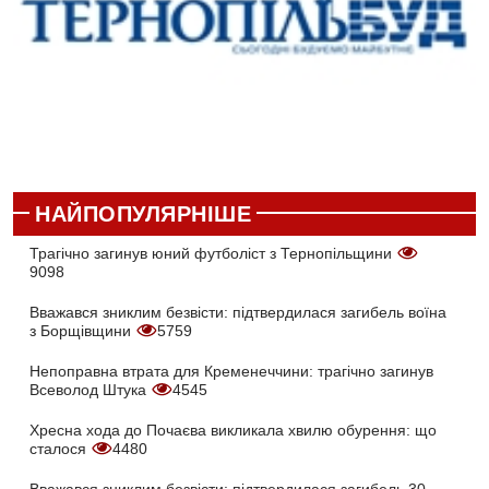
НАЙПОПУЛЯРНІШЕ
Трагічно загинув юний футболіст з Тернопільщини
9098
Вважався зниклим безвісти: підтвердилася загибель воїна
з Борщівщини
5759
Непоправна втрата для Кременеччини: трагічно загинув
Всеволод Штука
4545
Хресна хода до Почаєва викликала хвилю обурення: що
сталося
4480
Вважався зниклим безвісти: підтвердилася загибель 30-