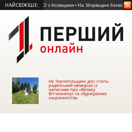
НАЙСВІЖІШЕ:
мер учасник АТО з Козівщини
• На Зборівщині безвісти зник 
На Тернопільщині досі стоїть
радянський меморіал із
написами про «Велику
Вітчизняну» та «буржуазних
націоналістів»