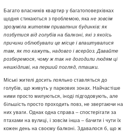
Багато власників квартир у багатоповерхівках
щодня стикаються з проблемою, яка
не зовсім
зрозуміла жителям приватних будинків: як
позбутися від голубів на балконі, які з якоїсь
причини облюбували це місце і влаштувалися
там, як то кажуть, надовго і всерйоз. Давайте
розберемося, чому ж так не догодили людям ці
нешкідливі, на перший погляд, пташки.
Міські жителі досить лояльно ставляться до
голубів, що живуть у паркових зонах. Найчастіше
ними просто милуються, іноді підгодовують, але
більшість просто проходить повз, не звертаючи на
них уваги. Однак одна справа – спостерігати за
птахами на вулиці, і зовсім інша – бачити і чути їх
кожен день на своєму балконі. Здавалося б, що ж