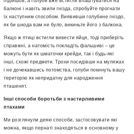
підійшов, а голуби вже встигли влаштуватися на
балконі і навіть звили гнізда, спробуйте прогнати
їх наступним способом. Виявивши голубине гніздо,
як би шкода вам не було, викиньте його з балкона.
Якщо ж птиці встигли вивести яйця, тоді приберіть
справжні, а натомість покладіть фальшиві – це
можуть бути як шматочки крейди, так і будь-які
інші, схожі предмети. Трохи посидівши на муляжах
і не дочекавшись потомства, голуби покинуть вашу
територію як непридатну для народження
пташенят.
Інші способи боротьби з настирливими
птахами
Ми розглянули деякі способи, застосовувати які
можна, якщо пернаті знаходяться в основному у