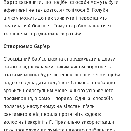
Варто зазначити, що подібні способи можуть бути
ефективні не так довго, як хотілося б. Голуби
цілком можуть до них звикнути і перестануть
реагувати й боятися. Тому потрібно запастися
терпінням і продовжити боротьбу.
Створюємо бар’єр
Своєрідний бар’єр можна споруджувати відразу
разом з відлякувачем, таким чином,боротися з
птахами можна буде ще ефективніше. Отже, щоби
надовго віднадити голубів із балкона, необхідно
зробити недоступним місце їхнього улюбленого
проживання, а саме – перила. Один зі способів
полягає у наступному: на відстані п’яти
сантиметрів від перила протягніть вздовж
волосінь і закріпіть її. Правильно використавши
таку процедуру, ви зумієте надовго позбавитись