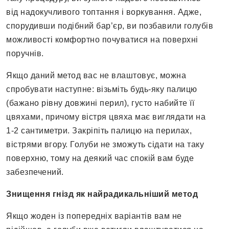
від надокучливого топтання і воркування. Адже,
спорудивши подібний бар’єр, ви позбавили голубів
можливості комфортно почуватися на поверхні
поручнів.
Якщо даний метод вас не влаштовує, можна
спробувати наступне: візьміть будь-яку палицю
(бажано рівну довжині перил), густо набийте її
цвяхами, причому вістря цвяха має виглядати на
1-2 сантиметри. Закріпіть палицю на перилах,
вістрями вгору. Голуби не зможуть сідати на таку
поверхню, тому на деякий час спокій вам буде
забезпечений.
Знищення гнізд як найрадикальніший метод
Якщо жоден із попередніх варіантів вам не