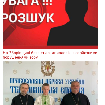
На Зборівщині безвісти зник чоловік із серйозними
порушеннями зору