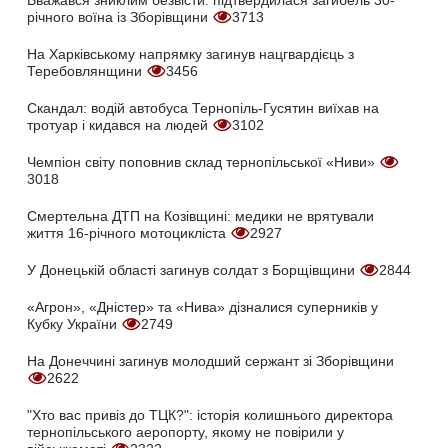
Вважався зниклим безвісти: підтвердилася загибель 30-
річного воїна із Зборівщини
3713
На Харківському напрямку загинув нацгвардієць з
Теребовлянщини
3456
Скандал: водій автобуса Тернопіль-Гусятин виїхав на
тротуар і кидався на людей
3102
Чемпіон світу поповнив склад тернопільської «Ниви»
3018
Смертельна ДТП на Козівщині: медики не врятували
життя 16-річного мотоцикліста
2927
У Донецькій області загинув солдат з Борщівщини
2844
«Агрон», «Дністер» та «Нива» дізналися суперників у
Кубку України
2749
На Донеччині загинув молодший сержант зі Зборівщини
2622
"Хто вас привіз до ТЦК?": історія колишнього директора
тернопільського аеропорту, якому не повірили у