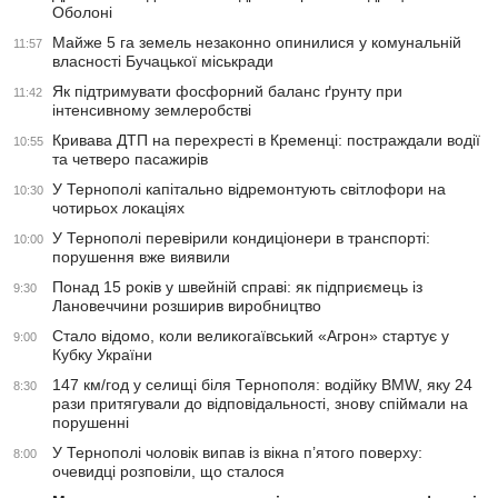
Оболоні
Майже 5 га земель незаконно опинилися у комунальній
11:57
власності Бучацької міськради
Як підтримувати фосфорний баланс ґрунту при
11:42
інтенсивному землеробстві
Кривава ДТП на перехресті в Кременці: постраждали водії
10:55
та четверо пасажирів
У Тернополі капітально відремонтують світлофори на
10:30
чотирьох локаціях
У Тернополі перевірили кондиціонери в транспорті:
10:00
порушення вже виявили
Понад 15 років у швейній справі: як підприємець із
9:30
Лановеччини розширив виробництво
Стало відомо, коли великогаївський «Агрон» стартує у
9:00
Кубку України
147 км/год у селищі біля Тернополя: водійку BMW, яку 24
8:30
рази притягували до відповідальності, знову спіймали на
порушенні
У Тернополі чоловік випав із вікна п’ятого поверху:
8:00
очевидці розповіли, що сталося