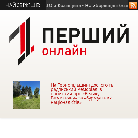
НАЙСВІЖІШЕ:
мер учасник АТО з Козівщини
• На Зборівщині безвісти зник 
На Тернопільщині досі стоїть
радянський меморіал із
написами про «Велику
Вітчизняну» та «буржуазних
націоналістів»