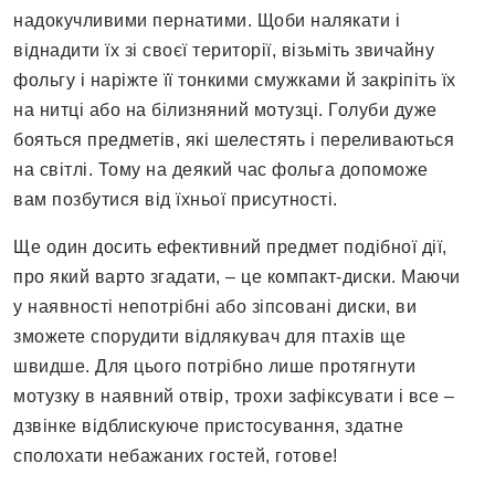
надокучливими пернатими. Щоби налякати і
віднадити їх зі своєї території, візьміть звичайну
фольгу і наріжте її тонкими смужками й закріпіть їх
на нитці або на білизняний мотузці. Голуби дуже
бояться предметів, які шелестять і переливаються
на світлі. Тому на деякий час фольга допоможе
вам позбутися від їхньої присутності.
Ще один досить ефективний предмет подібної дії,
про який варто згадати, – це компакт-диски. Маючи
у наявності непотрібні або зіпсовані диски, ви
зможете спорудити відлякувач для птахів ще
швидше. Для цього потрібно лише протягнути
мотузку в наявний отвір, трохи зафіксувати і все –
дзвінке відблискуюче пристосування, здатне
сполохати небажаних гостей, готове!