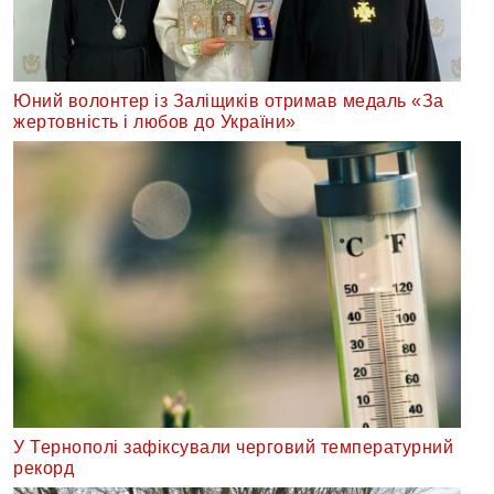
Юний волонтер із Заліщиків отримав медаль «За
жертовність і любов до України»
У Тернополі зафіксували черговий температурний
рекорд