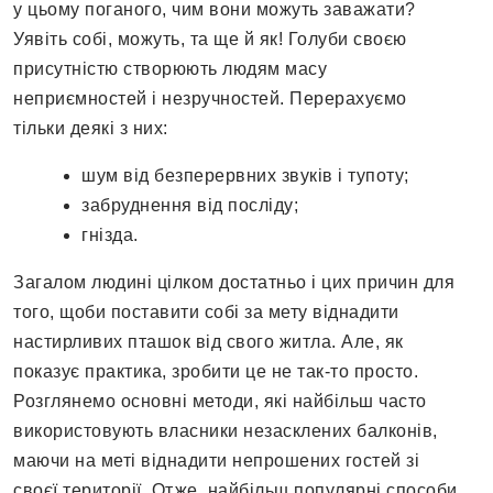
у цьому поганого, чим вони можуть заважати?
Уявіть собі, можуть, та ще й як! Голуби своєю
присутністю створюють людям масу
неприємностей і незручностей. Перерахуємо
тільки деякі з них:
шум від безперервних звуків і тупоту;
забруднення від посліду;
гнізда.
Загалом людині цілком достатньо і цих причин для
того, щоби поставити собі за мету віднадити
настирливих пташок від свого житла. Але, як
показує практика, зробити це не так-то просто.
Розглянемо основні методи, які найбільш часто
використовують власники незасклених балконів,
маючи на меті віднадити непрошених гостей зі
своєї території. Отже, найбільш популярні способи