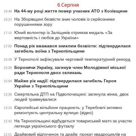
6 Серпня
На 44-му році життя помер учасник АТО з Козівщини
18:46
На Зборівщині безвісти зник чоловік із серйозними
18:24
порушеннями зору
Юний волонтер із Заліщиків отримав медаль «За
17:15
жертовність і любов до України»
Понад рік вважався зниклим безвісти: підтвердилася
17:00
загибель воїна з Тернопільщини
У Тернополі зафіксували черговий температурний рекорд
16:48
Боронячи Україну, загинув член Молодіжної міської
15:39
ради Тернополя двох скликань
Майже рік надії: підтвердилася загибель Героя
15:09
України з Тернопільщини
Смертельна ДТП на Підволочищині: загинула жінка, двоє
13:38
людей травмувалися
Європейські мільйони працюють: у Теребовлі активно
13:16
ремонтують центральну вулицю (відео)
На Тернопільщині відбудеться товариський матч за участю
12:42
легенди українського футзалу
Драйвовий відпочинок та драйв: прокат квадроциклів на
12:01