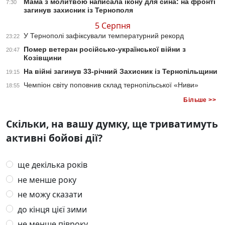
Мама з молитвою написала ікону для сина: на фронті
7:30
загинув захисник із Тернополя
5 Серпня
У Тернополі зафіксували температурний рекорд
23:22
Помер ветеран російсько-української війни з
20:47
Козівщини
На війні загинув 33-річний Захисник із Тернопільщини
19:15
Чемпіон світу поповнив склад тернопільської «Ниви»
18:55
Більше >>
Скільки, на вашу думку, ще триватимуть
активні бойові дії?
ще декілька років
не менше року
не можу сказати
до кінця цієї зими
не менше півроку