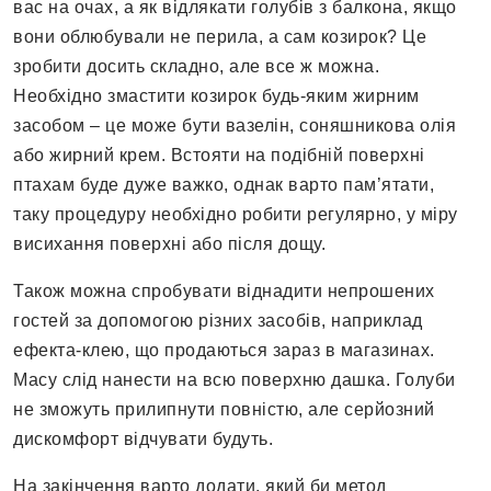
вас на очах, а як відлякати голубів з балкона, якщо
вони облюбували не перила, а сам козирок? Це
зробити досить складно, але все ж можна.
Необхідно змастити козирок будь-яким жирним
засобом – це може бути вазелін, соняшникова олія
або жирний крем. Встояти на подібній поверхні
птахам буде дуже важко, однак варто пам’ятати,
таку процедуру необхідно робити регулярно, у міру
висихання поверхні або після дощу.
Також можна спробувати віднадити непрошених
гостей за допомогою різних засобів, наприклад
ефекта-клею, що продаються зараз в магазинах.
Масу слід нанести на всю поверхню дашка. Голуби
не зможуть прилипнути повністю, але серйозний
дискомфорт відчувати будуть.
На закінчення варто додати, який би метод