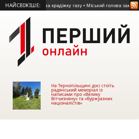
НАЙСВІЖІШЕ:
асудили за крадіжку газу
• Міський голова закликав утриматис
На Тернопільщині досі стоїть
радянський меморіал із
написами про «Велику
Вітчизняну» та «буржуазних
націоналістів»