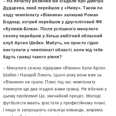
–
На початку розмови Ви згадали про Дмитра
Дударєва, який перейшов у «Ниву». Також по
ходу чемпіонату «Вікнини» залишив Роман
Боднар, котрий перейшов у друголіговий ФК
«Куликів-Білка». Після успішного минулого
сезону перейшов у більш амбітний обласний
клуб Арсен Шейко. Мабуть, не просто гідно
виступати у чемпіонаті області, коли від тебе
йдуть гравці такого рівня
?
– Минулого сезону лідерами «Вікнин» були Арсен
Шейко і Назарій Локоть. Цього року вони вже за
«Вікнини» не грали. Плюс під час чемпіонату
покинули ще два згадані вами гравці. Не вбачаю у
цьому проблеми! Це, звичайний процес. Молоді
футболісти мають зростати у професійному плані.
І якщо їх запрошують сильніші команди, зокрема