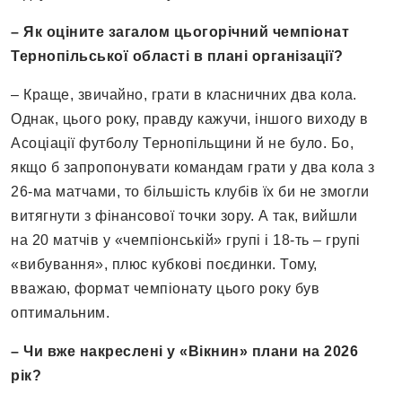
– Як оціните загалом цьогорічний чемпіонат
Тернопільської області в плані організації?
– Краще, звичайно, грати в класничних два кола.
Однак, цього року, правду кажучи, іншого виходу в
Асоціації футболу Тернопільщини й не було. Бо,
якщо б запропонувати командам грати у два кола з
26-ма матчами, то більшість клубів їх би не змогли
витягнути з фінансової точки зору. А так, вийшли
на 20 матчів у «чемпіонській» групі і 18-ть – групі
«вибування», плюс кубкові поєдинки. Тому,
вважаю, формат чемпіонату цього року був
оптимальним.
– Чи вже накреслені у «Вікнин» плани на 2026
рік?