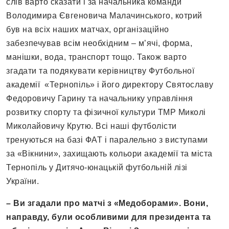
слів варто сказати і за начальника команди
Володимира Євгеновича Малачинського, котрий
був на всіх наших матчах, організаційно
забезпечував всім необхідним – м’ячі, форма,
манішки, вода, транспорт тощо. Також варто
згадати та подякувати керівництву Футбольної
академії «Тернопіль» і його директору Святославу
Федоровичу Гарину та начальнику управління
розвитку спорту та фізичної культури ТМР Миколі
Миколайовичу Крутю. Всі наші футболісти
тренуються на базі ФАТ і паралельно з виступами
за «Вікнини», захищають кольори академії та міста
Тернопіль у Дитячо-юнацькій футбольній лізі
України.
– Ви згадали про матчі з «Медоборами». Вони,
направду, були особливими для президента та