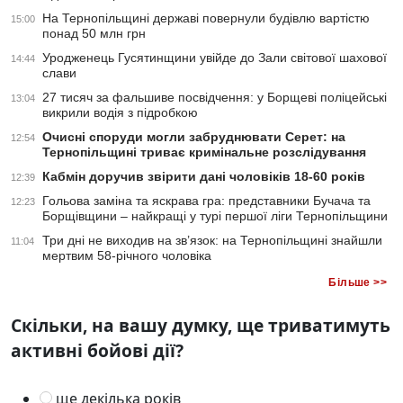
На Тернопільщині державі повернули будівлю вартістю
15:00
понад 50 млн грн
Уродженець Гусятинщини увійде до Зали світової шахової
14:44
слави
27 тисяч за фальшиве посвідчення: у Борщеві поліцейські
13:04
викрили водія з підробкою
Очисні споруди могли забруднювати Серет: на
12:54
Тернопільщині триває кримінальне розслідування
Кабмін доручив звірити дані чоловіків 18-60 років
12:39
Гольова заміна та яскрава гра: представники Бучача та
12:23
Борщівщини – найкращі у турі першої ліги Тернопільщини
Три дні не виходив на зв’язок: на Тернопільщині знайшли
11:04
мертвим 58-річного чоловіка
Більше >>
Скільки, на вашу думку, ще триватимуть
активні бойові дії?
ще декілька років