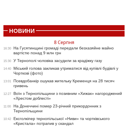
НОВИНИ
8 Серпня
На Гусятинщині громаді передали безхазяйне майно
16:30
вартістю понад 9 млн грн
У Тернополі чоловіка засудили за крадіжку газу
15:30
Міський голова закликав утриматися від купівлі будівлі у
14:40
Чорткові (фото)
Псевдобанкір ошукав жительку Кременця на 28 тисяч
13:01
гривень
Воїн з Тернопільщини з позивним «Хижак» нагороджений
12:27
«Хрестом доблесті»
На Донеччині помер 23-річний прикордонник з
11:00
Тернопільщини
Ексголкіпер тернопільської «Ниви» та чортківського
10:42
«Кристала» потрапив у скандал