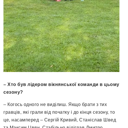
– Хто був лідером вікнянської команди в цьому
сезону
?
– Когось одного не виділиш. Якщо брати з тих
гравців, які грали від початку і до кінця сезону, то
це, насамперед – Сергій Кривий, Станіслав Швед
та Максим Цвян. Стабільно відіграв Дмитро