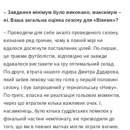
– Завдання мінімум було виконано, максимум –
ні. Ваша загальна оцінка сезону для «Вікнин»
?
– Проводячи для себе аналіз проведеного сезону,
визначив ряд причин, чому в повній мірі не
вдалося досягнути поставлених цілей. По-перше,
це травми футболістів, відповідно не завжди
вдавалося виставити на гру оптимальний склад.
По-друге, втрата нашого лідера Дмитра Дударєва,
який забив левову частку голів у першій половині
сезону, і був запрошений у тернопільську «Ниву».
По-третє, власна не реалізація гольових моментів,
через що втратили кілька важливих очок. І,
насамкінець, було кілька суддівських помилок у
фінальній частині чемпіонату, які призводили до
того, що ми в певних матчах могли зіграти внічию,