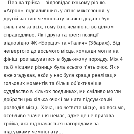
– Перша трійка – відповідає їхньому рівню.
«Агрон», підсилившись у літнє міжсезоння, у
другій частині чемпіонату значно додав і був
сильніим за всіх, тому їхнє чемпіонство цілком
справедливе. Як і друга та третя позиції
відповідно ФК «Борщв» та «Галич» (Збараж). Від
четвертого до восьмого місць, команди могли на
фініші розташуватися в будь-якому порядку. Між 4
та 8 місцями різниця була всього п’ять очок. Як я
вже згадував, якби у нас була краща реалізація
гольових моментів та більш об’єктивніше
суддівство в кількох поєдинках, ми сміливо могли
добрати цих кілька очок і змінити підсумковий
розподіл місць. Хоча, що четвете місце, що восьме,
особливо значення немає, адже це не призова
трійка, яка відзначається нагородами за
підсумками чемпіонату…