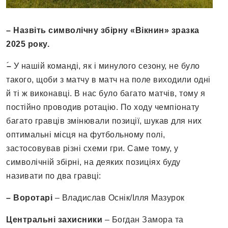
– Назвіть символічну збірну «Вікнин» зразка
202
5
року.
ؘ–
У нашій команді, як і минулого сезону, не було
такого, щоби з матчу в матч на поле виходили одні
й ті ж виконавці. В нас було багато матчів, тому я
постійно проводив ротацію. По ходу чемпіонату
багато гравців змінювали позиції, шукав для них
оптимальні місця на футбольному полі,
застосовував різні схеми гри. Саме тому, у
символічній збірні, на деяких позиціях буду
називати по два гравці:
– Воротарі
– Владислав Оснік/Ілля Мазурок
Центральні захисники
– Богдан Замора та