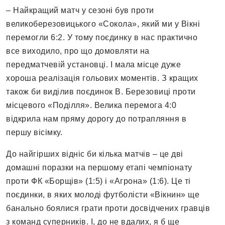
– Найкращий матч у сезоні був проти
великоберезовицького «Сокола», який ми у Вікні
перемогли 6:2. У тому поєдинку в нас практично
все виходило, про що домовляти на
передматчевій установці. І мала місце дуже
хороша реалізація гольових моментів. З кращих
також би виділив поєдинок В. Березовиці проти
місцевого «Поділля». Велика перемога 4:0
відкрила нам пряму дорогу до потрапляння в
першу вісімку.
До найгірших відніс би кілька матчів – це дві
домашні поразки на першому етапі чемпіонату
проти ФК «Борщів» (1:5) і «Агрона» (1:6). Це ті
поєдинки, в яких молоді футболісти «Вікнин» ще
банально боялися грати проти досвідчених гравців
з команд суперників. І, до не вдалих, я б ще