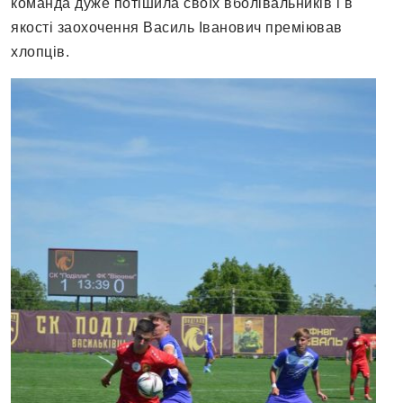
команда дуже потішила своїх вболівальників і в
якості заохочення Василь Іванович преміював
хлопців.