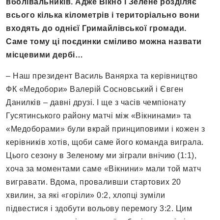
вболівальників. Адже Вікно і Зелене розділяє
всього кілька кілометрів і територіально вони
входять до однієї Гримайлівської громади.
Саме тому ці поєдинки сміливо можна назвати
місцевими дербі…
– Наш президент Василь Ванярха та керівництво
ФК «Медобори» Валерій Сосновський і Євген
Данилків – давні друзі. І ще з часів чемпіонату
Гусятинського району матчі між «Вікнинами» та
«Медоборами» були вкрай принциповими і кожен з
керівників хотів, щоби саме його команда виграла.
Цього сезону в Зеленому ми зіграли внічию (1:1),
хоча за моментами саме «Вікнини» мали той матч
вигравати. Вдома, проваливши стартових 20
хвилин, за які «горіли» 0:2, хлопці зуміли
підвестися і здобути вольову перемогу 3:2. Цим