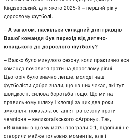
Кіндзерський, для якого 2025-й – перший рік у
дорослому футболі.
–
А загалом, наскільки складний для гравців
Вашої команди був перехід від дитячо-
юнацького до дорослого футболу
?
– Важко було минулого сезону, коли практично вся
команда почалися грати на дорослому рівні.
Цьогоріч було значно легше, молоді наші
футболісти добре знали, що на них чекає, які тут
швидкості, силова боротьба тощо. Що ми на
правильному шляху і хлопці за цих два роки
змужніли, показала остання гра сезону проти
чемпіона – великогаївського «Агрону». Так,
«Вікнини» в цьому матчі програли 0:1, підопічні не
створили майже гольових моментів, але і