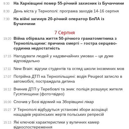
На Харківщині помер 55-річний захисник із Бучаччини
9:30
День міста у Тернополі: програма заходів 14-16 серпня
8:30
На війні загинув 20-річний оператор БпЛА із
7:30
Бучаччини
7 Серпня
Війна обірвала життя 50-річного гранатометника з
19:20
Тернопільщини: причина смерті – гостра серцево-
судинна недостатність
Нагодувати людей у надзвичайних умовах – це дуже
17:15
відповідально
New Brain: відгуки студентів та огляд школи іноземних мов
17:11
Потрійна ДТП на Тернопільщині: водія Peugeot затисло в
17:07
автомобілі, постраждала дитина
Вчинив ДТП у Теребовлі та зник: поліція розшукує жителя
16:12
Гусятинщини (фото+відео)
Спочив у Бозі відомий на Зборівщині лікар
16:00
У Тернополі відбудуться установчі збори асоціації
15:27
нащадків українських жертв польських репресій
Які ключові характеристики у вуличних камер
15:13
відеоспостереження