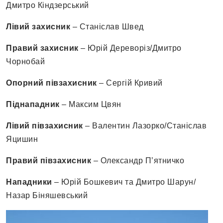
Дмитро Кіндзерський
Лівий захисник
– Станіслав Швед
Правий захисник
– Юрій Дереворіз/Дмитро
Чорнобай
Опорний півзахисник
– Сергій Кривий
Піднападник
– Максим Цвян
Лівий півзахисник
– Валентин Лазорко/Станіслав
Яцишин
Правий півзахисник
– Олександр П’ятничко
Нападники
– Юрій Бошкевич та Дмитро Шарун/
Назар Біняшевський