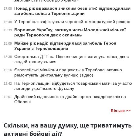
жертовність і любов до України»
Понад рік вважався зниклим безвісти: підтвердилася
17:00
загибель воїна з Тернопільщини
У Тернополі зафіксували черговий температурний рекорд
16:48
Боронячи Україну, загинув член Молодіжної міської
15:39
ради Тернополя двох скликань
Майже рік надії: підтвердилася загибель Героя
15:09
України з Тернопільщини
Смертельна ДТП на Підволочищині: загинула жінка, двоє
13:38
людей травмувалися
Європейські мільйони працюють: у Теребовлі активно
13:16
ремонтують центральну вулицю (відео)
На Тернопільщині відбудеться товариський матч за участю
12:42
легенди українського футзалу
Драйвовий відпочинок та драйв: прокат квадроциклів на
12:01
Оболоні
Більше >>
Скільки, на вашу думку, ще триватимуть
активні бойові дії?