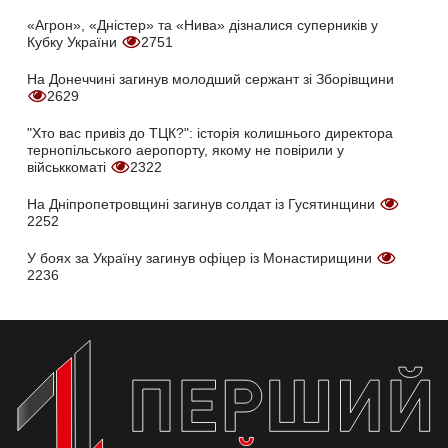
«Агрон», «Дністер» та «Нива» дізналися суперників у
Кубку України
2751
На Донеччині загинув молодший сержант зі Зборівщини
2629
"Хто вас привіз до ТЦК?": історія колишнього директора
тернопільського аеропорту, якому не повірили у
військкоматі
2322
На Дніпропетровщині загинув солдат із Гусятинщини
2252
У боях за Україну загинув офіцер із Монастирищини
2236