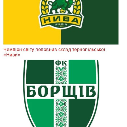
Чемпіон світу поповнив склад тернопільської
«Ниви»