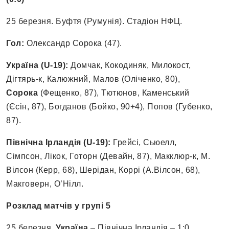
25 березня. Буфтя (Румунія). Стадіон НФЦ.
Гол:
Олександр Сорока (47).
Україна (U-19):
Домчак, Кокодиняк, Милокост,
Дігтярь-к, Калюжний, Малов (Оліченко, 80),
Сорока
(Фещенко, 87), Тютюнов, Каменський
(Єсін, 87), Богданов (Бойко, 90+4), Попов (Губенко,
87).
Північна Ірландія (U-19):
Грейсі, Сьюелл,
Сімпсон, Лікок, Готорн (Девайн, 87), Макклюр-к, М.
Вілсон (Керр, 68), Шерідан, Коррі (А.Вілсон, 68),
Макговерн, О’Нілл.
Розклад матчів у групі 5
25 березня.
Україна
– Північна Ірландія – 1:0