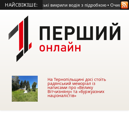
НАЙСВІЖІШЕ:
орщеві поліцейські викрили водія з підробкою
• Очисні спору
На Тернопільщині досі стоїть
радянський меморіал із
написами про «Велику
Вітчизняну» та «буржуазних
націоналістів»