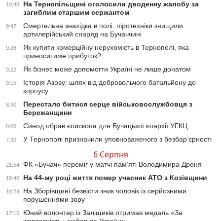
На Тернопільщині оголосили дводенну жалобу за
10:48
загиблим старшим сержантом
Смертельна знахідка в полі: піротехніки знищили
9:47
артилерійський снаряд на Бучаччині
Як купити комерційну нерухомість в Тернополі, яка
9:28
приноситиме прибуток?
Як бізнес може допомогти Україні не лише донатом
9:22
Історія Азову: шлях від добровольчого батальйону до
9:15
корпусу
Перестало битися серце військовослужбовця з
8:30
Бережанщини
Синод обрав єпископа для Бучацької єпархії УГКЦ
8:00
У Тернополі призначили уповноваженого з безбар’єрності
7:30
6 Серпня
ФК «Бучач» переміг у матчі пам’яті Володимира Дроня
21:54
На 44-му році життя помер учасник АТО з Козівщини
18:46
На Зборівщині безвісти зник чоловік із серйозними
18:24
порушеннями зору
Юний волонтер із Заліщиків отримав медаль «За
17:15