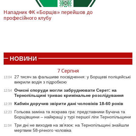
Нападник ФК «Борщів» перейшов до
професійного клубу
НОВИНИ
7 Серпня
27 тисяч за фальшиве посвідчення: у Борщеві поліцейські
13:04
викрили водія з підробкою
Очисні споруди могли забруднювати Серет: на
12:54
Тернопільщині триває кримінальне розслідування
Кабмін доручив звірити дані чоловіків 18-60 років
12:39
Гольова заміна та яскрава гра: представники Бучача та
12:23
Борщівщини – найкращі у турі першої ліги Тернопільщини
Три дні не виходив на зв’язок: на Тернопільщині знайшли
11:04
мертвим 58-річного чоловіка