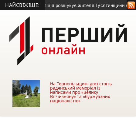
НАЙСВІЖІШЕ:
і та зник: поліція розшукує жителя Гусятинщини (фото+відео
На Тернопільщині досі стоїть
радянський меморіал із
написами про «Велику
Вітчизняну» та «буржуазних
націоналістів»