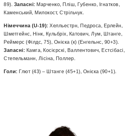
89).
Запасні:
Марченко, Пліш, Губенко, Ігнатков,
Каменський, Милокост, Стрільчук.
Німеччина (U-19):
Хелльестрн, Педроса, Ерлейн,
Шметгейнс, Нінк, Кульбріх, Катович, Лум, Штанге,
Реймерс (Філдс, 75), Онієка (к) (Енгельнс, 90+3).
Запасні:
Камга, Косієрскі, Валлентович, Естсібасі,
Степельманн, Лісіна, Поллер.
Голи:
Глют (43) – Штанге (45+1), Онієка (90+1).