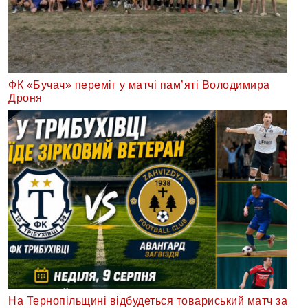
ФК «Бучач» переміг у матчі пам’яті Володимира
Дроня
На Тернопільщині відбудеться товариський матч за