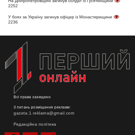
На Дніпропетровщині загинув солдат із Гусятинщини
2252
У боях за Україну загинув офіцер із Монастирищини
2236
Всі права захищено
З питань розміщення реклами:
gazeta.1.reklama@gmail.com
Редакційна політика