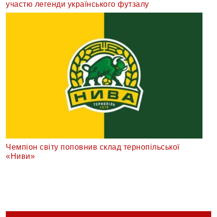
участю легенди українського футзалу
Чемпіон світу поповнив склад тернопільської
«Ниви»