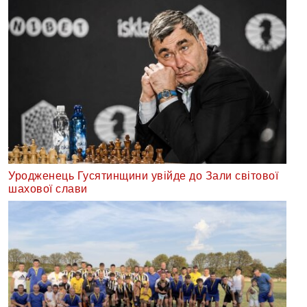
Уродженець Гусятинщини увійде до Зали світової
шахової слави