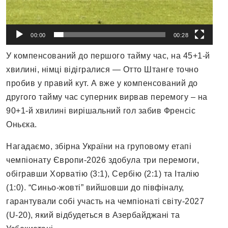
00:00
00:28
У компенсований до першого тайму час, на 45+1-й
хвилині, німці відігралися — Отто Штанге точно
пробив у правий кут. А вже у компенсований до
другого тайму час суперник вирвав перемогу – на
90+1-й хвилині вирішальний гол забив Френсіс
Оньєка.
Нагадаємо, збірна України на груповому етапі
чемпіонату Європи-2026 здобула три перемоги,
обігравши Хорватію (3:1), Сербію (2:1) та Італію
(1:0). “Синьо-жовті” вийшовши до півфіналу,
гарантували собі участь на чемпіонаті світу-2027
(U-20), який відбудеться в Азербайджані та