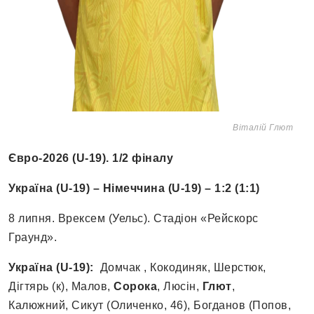
Віталій Глют
Євро-2026 (U-19). 1/2 фіналу
Україна (U-19) – Німеччина (U-19) – 1:2 (1:1)
8 липня. Врексем (Уельс). Стадіон «Рейскорс
Граунд».
Україна (U-19):
Домчак , Кокодиняк, Шерстюк,
Дігтярь (к), Малов,
Сорока
, Люсін,
Глют
,
Калюжний, Сикут (Оличенко, 46), Богданов (Попов,