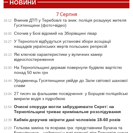
НОВИНИ
7 Серпня
Вчинив ДТП у Теребовлі та зник: поліція розшукує жителя
16:12
Гусятинщини (фото+відео)
Спочив у Бозі відомий на Зборівщині лікар
16:00
У Тернополі відбудуться установчі збори асоціації
15:27
нащадків українських жертв польських репресій
Які ключові характеристики у вуличних камер
15:13
відеоспостереження
На Тернопільщині державі повернули будівлю вартістю
15:00
понад 50 млн грн
Уродженець Гусятинщини увійде до Зали світової шахової
14:44
слави
27 тисяч за фальшиве посвідчення: у Борщеві поліцейські
13:04
викрили водія з підробкою
Очисні споруди могли забруднювати Серет: на
12:54
Тернопільщині триває кримінальне розслідування
Кабмін доручив звірити дані чоловіків 18-60 років
12:39
Гольова заміна та яскрава гра: представники Бучача та
12:23
Борщівщини – найкращі у турі першої ліги Тернопільщини