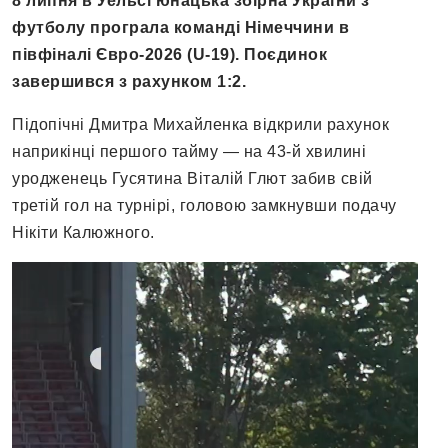
8 липня в Уельсі юнацька збірна України з
футболу програла команді Німеччини в
півфіналі Євро-2026 (U-19). Поєдинок
завершився з рахунком 1:2.
Підопічні Дмитра Михайленка відкрили рахунок
наприкінці першого тайму — на 43-й хвилині
уродженець Гусятина Віталій Глют забив свій
третій гол на турнірі, головою замкнувши подачу
Нікіти Калюжного.
Відеопрогравач