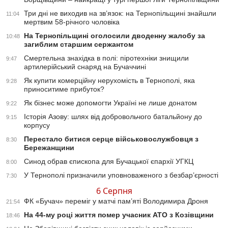
Три дні не виходив на зв’язок: на Тернопільщині знайшли
11:04
мертвим 58-річного чоловіка
На Тернопільщині оголосили дводенну жалобу за
10:48
загиблим старшим сержантом
Смертельна знахідка в полі: піротехніки знищили
9:47
артилерійський снаряд на Бучаччині
Як купити комерційну нерухомість в Тернополі, яка
9:28
приноситиме прибуток?
Як бізнес може допомогти Україні не лише донатом
9:22
Історія Азову: шлях від добровольчого батальйону до
9:15
корпусу
Перестало битися серце військовослужбовця з
8:30
Бережанщини
Синод обрав єпископа для Бучацької єпархії УГКЦ
8:00
У Тернополі призначили уповноваженого з безбар’єрності
7:30
6 Серпня
ФК «Бучач» переміг у матчі пам’яті Володимира Дроня
21:54
На 44-му році життя помер учасник АТО з Козівщини
18:46