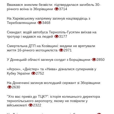
Вважався зниклим безвісти: підтвердилася загибель 30-
річного воїна із Зборівщини
3714
На Харківському напрямку загинув нацгвардієць з
Теребовлянщини
3468
Скандал: водій автобуса Тернопіль-Гусятин виїхав на
тротуар і кидався на людей
3177
Смертельна ДТП на Козівщині: медики не врятували
життя 16-річного мотоцикліста
2971
У Донецькій області загинув солдат з Борщівщини
2850
«Агрон», «Дністер» та «Нива» дізналися суперників у
Кубку України
2752
На Донеччині загинув молодший сержант зі Зборівщини
2630
"Хто вас привіз до ТЦК?": історія колишнього директора
тернопільського аеропорту, якому не повірили у
військкоматі
2322