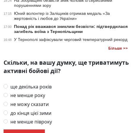
На Зборівщині безвісти зник чоловік із серйозними
18:24
порушеннями зору
Юний волонтер із Заліщиків отримав медаль «За
17:15
жертовність і любов до України»
Понад рік вважався зниклим безвісти: підтвердилася
17:00
загибель воїна з Тернопільщини
У Тернополі зафіксували черговий температурний рекорд
16:48
Більше >>
Скільки, на вашу думку, ще триватимуть
активні бойові дії?
ще декілька років
не менше року
не можу сказати
до кінця цієї зими
не менше півроку