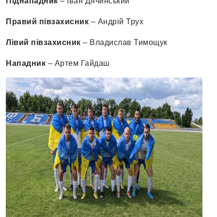
Піднападник
– Іван Дячинський
Правий півзахисник
– Андрій Трух
Лівий півзахисник
– Владислав Тимощук
Нападник
– Артем Гайдаш