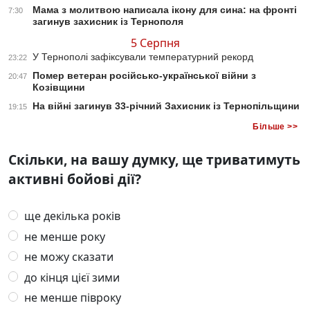
Мама з молитвою написала ікону для сина: на фронті
7:30
загинув захисник із Тернополя
5 Серпня
У Тернополі зафіксували температурний рекорд
23:22
Помер ветеран російсько-української війни з
20:47
Козівщини
На війні загинув 33-річний Захисник із Тернопільщини
19:15
Більше >>
Скільки, на вашу думку, ще триватимуть
активні бойові дії?
ще декілька років
не менше року
не можу сказати
до кінця цієї зими
не менше півроку