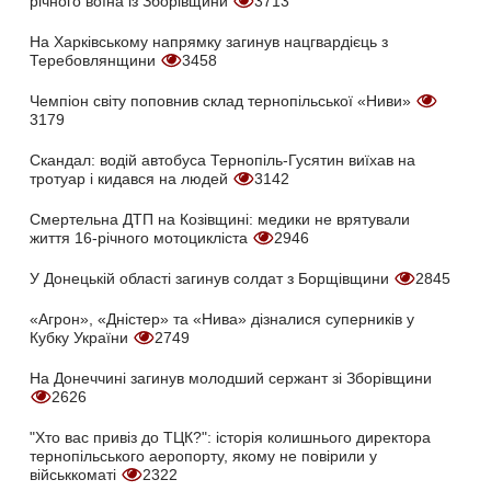
річного воїна із Зборівщини
3713
На Харківському напрямку загинув нацгвардієць з
Теребовлянщини
3458
Чемпіон світу поповнив склад тернопільської «Ниви»
3179
Скандал: водій автобуса Тернопіль-Гусятин виїхав на
тротуар і кидався на людей
3142
Смертельна ДТП на Козівщині: медики не врятували
життя 16-річного мотоцикліста
2946
У Донецькій області загинув солдат з Борщівщини
2845
«Агрон», «Дністер» та «Нива» дізналися суперників у
Кубку України
2749
На Донеччині загинув молодший сержант зі Зборівщини
2626
"Хто вас привіз до ТЦК?": історія колишнього директора
тернопільського аеропорту, якому не повірили у
військкоматі
2322