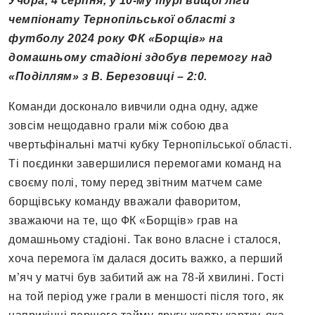
Учора, 4 серпня, у 10-му турі вищої ліги
чемпіонату Тернопільської області з
футболу 2024 року ФК «Борщів» на
домашньому стадіоні здобув перемогу над
«Поділлям» з В. Березовиці – 2:0.
Команди досконало вивчили одна одну, адже
зовсім нещодавно грали між собою два
чвертьфінальні матчі кубку Тернопільської області.
Ті поєдинки завершилися перемогами команд на
своєму полі, тому перед звітним матчем саме
борщівську команду вважали фаворитом,
зважаючи на те, що ФК «Борщів» грав на
домашньому стадіоні. Так воно власне і сталося,
хоча перемога їм далася досить важко, а перший
м’яч у матчі був забитий аж на 78-й хвилині. Гості
на той період уже грали в меншості після того, як