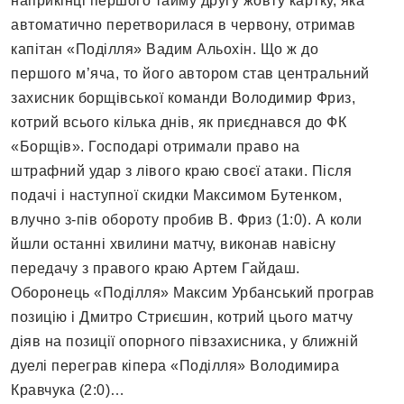
наприкінці першого тайму другу жовту картку, яка
автоматично перетворилася в червону, отримав
капітан «Поділля» Вадим Альохін. Що ж до
першого м’яча, то його автором став центральний
захисник борщівської команди Володимир Фриз,
котрий всього кілька днів, як приєднався до ФК
«Борщів». Господарі отримали право на
штрафний удар з лівого краю своєї атаки. Після
подачі і наступної скидки Максимом Бутенком,
влучно з-пів обороту пробив В. Фриз (1:0). А коли
йшли останні хвилини матчу, виконав навісну
передачу з правого краю Артем Гайдаш.
Оборонець «Поділля» Максим Урбанський програв
позицію і Дмитро Стриєшин, котрий цього матчу
діяв на позиції опорного півзахисника, у ближній
дуелі переграв кіпера «Поділля» Володимира
Кравчука (2:0)…