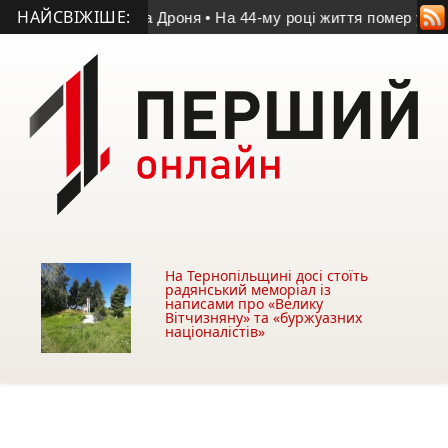
НАЙСВІЖІШЕ:
ті Володимира Дроня
• На 44-му році життя помер учасник АТ
На Тернопільщині досі стоїть
радянський меморіал із
написами про «Велику
Вітчизняну» та «буржуазних
націоналістів»