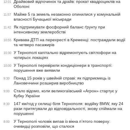
Драйвовий відпочинок та драйв: прокат квадроциклів на
12:01
Оболоні
Майже 5 га земель незаконно опинилися у комунальній
11:57
власності Бучацької міськради
Як підтримувати фосфорний баланс ґрунту при
11:42
інтенсивному землеробстві
Кривава ДТП на перехресті в Кременці: постраждали водії
10:55
та четверо пасажирів
У Тернополі капітально відремонтують світлофори на
10:30
чотирьох локаціях
У Тернополі перевірили кондиціонери в транспорті:
10:00
порушення вже виявили
Понад 15 років у швейній справі: як підприємець із
9:30
Лановеччини розширив виробництво
Стало відомо, коли великогаївський «Агрон» стартує у
9:00
Кубку України
147 км/год у селищі біля Тернополя: водійку BMW, яку 24
8:30
рази притягували до відповідальності, знову спіймали на
порушенні
У Тернополі чоловік випав із вікна п’ятого поверху:
8:00
очевидці розповіли, що сталося