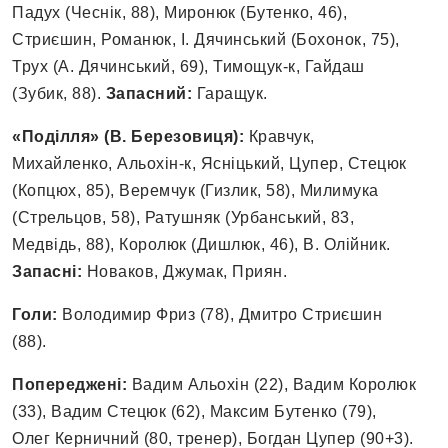
Падух (Чеснік, 88), Миронюк (Бутенко, 46),
Стриєшин, Романюк, І. Дячинський (Бохонок, 75),
Трух (А. Дячинський, 69), Тимощук-к, Гайдаш
(Зубик, 88).
Запасний:
Гаращук.
«Поділля» (В. Березовиця):
Кравчук,
Михайленко, Альохін-к, Ясніцький, Цупер, Стецюк
(Копцюх, 85), Веремчук (Гизлик, 58), Милимука
(Стрельцов, 58), Ратушняк (Урбанський, 83,
Медвідь, 88), Королюк (Дишлюк, 46), В. Олійник.
Запасні:
Новаков, Джумак, Приян.
Голи:
Володимир Фриз (78), Дмитро Стриєшин
(88).
Попереджені:
Вадим Альохін (22), Вадим Королюк
(33), Вадим Стецюк (62), Максим Бутенко (79),
Олег Керничний (80, тренер), Богдан Цупер (90+3).