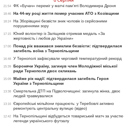
6 Серпня
ФК «Бучач» переміг у матчі пам’яті Володимира Дроня
21:54
На 44-му році життя помер учасник АТО з Козівщини
18:46
На Зборівщині безвісти зник чоловік із серйозними
18:24
порушеннями зору
Юний волонтер із Заліщиків отримав медаль «За
17:15
жертовність і любов до України»
Понад рік вважався зниклим безвісти: підтвердилася
17:00
загибель воїна з Тернопільщини
У Тернополі зафіксували черговий температурний рекорд
16:48
Боронячи Україну, загинув член Молодіжної міської
15:39
ради Тернополя двох скликань
Майже рік надії: підтвердилася загибель Героя
15:09
України з Тернопільщини
Смертельна ДТП на Підволочищині: загинула жінка, двоє
13:38
людей травмувалися
Європейські мільйони працюють: у Теребовлі активно
13:16
ремонтують центральну вулицю (відео)
На Тернопільщині відбудеться товариський матч за участю
12:42
легенди українського футзалу