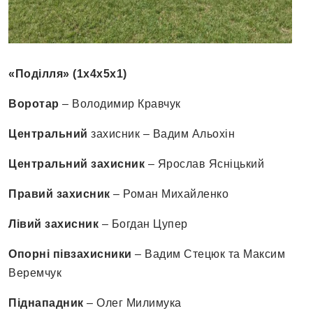
«Поділля» (1х4х5х1)
Воротар
– Володимир Кравчук
Центральний
захисник – Вадим Альохін
Центральний захисник
– Ярослав Ясніцький
Правий захисник
– Роман Михайленко
Лівий захисник
– Богдан Цупер
Опорні півзахисники
– Вадим Стецюк та Максим
Веремчук
Піднападник
– Олег Милимука