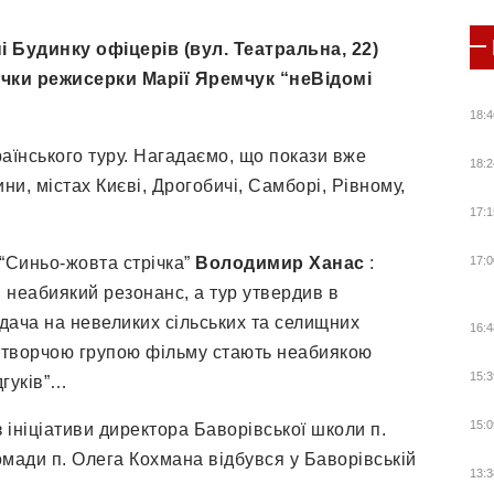
і Будинку офіцерів (вул. Театральна, 22)
ічки режисерки Марії Яремчук “неВідомі
18:4
аїнського туру. Нагадаємо, що покази вже
18:2
и, містах Києві, Дрогобичі, Самборі, Рівному,
17:1
“Синьо-жовта стрічка”
Володимир Ханас
:
17:0
 неабиякий резонанс, а тур утвердив в
ядача на невеликих сільських та селищних
16:4
а творчою групою фільму стають неабиякою
15:3
дгуків”…
15:0
 з ініціативи директора Баворівської школи п.
омади п. Олега Кохмана відбувся у Баворівській
13:3