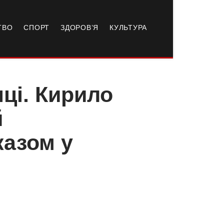
ТВО
СПОРТ
ЗДОРОВ’Я
КУЛЬТУРА
нці. Кирило
й
казом у