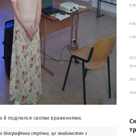
8:30
8:00
7:30
23:2
20:4
19:1
18:5
а й поділился своїми враженнями.
Ск
тр
 біографічна стрічка, це знайомство з