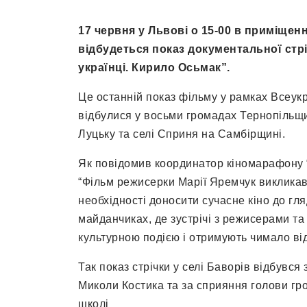
17 червня у Львові о 15-00 в приміщенн
відбудеться показ документальної стр
українці. Кирило Осьмак”.
Це останній показ фільму у рамках Всеукр
відбулися у восьми громадах Тернопільщин
Луцьку та селі Сприня на Самбірщині.
Як повідомив координатор кіномарафону 
“Фільм режисерки Марії Яремчук викликав
необхідності доносити сучасне кіно до гл
майданчиках, де зустрічі з режисерами т
культурною подією і отримують чимало ві
Так показ стрічки у селі Баворів відбувся
Миколи Костика та за сприяння голови гр
школі