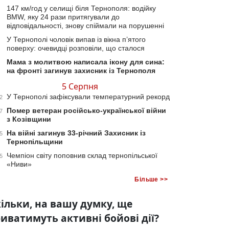
147 км/год у селищі біля Тернополя: водійку
BMW, яку 24 рази притягували до
відповідальності, знову спіймали на порушенні
У Тернополі чоловік випав із вікна п’ятого
поверху: очевидці розповіли, що сталося
Мама з молитвою написала ікону для сина:
на фронті загинув захисник із Тернополя
5 Серпня
У Тернополі зафіксували температурний рекорд
2
Помер ветеран російсько-української війни
7
з Козівщини
На війні загинув 33-річний Захисник із
5
Тернопільщини
Чемпіон світу поповнив склад тернопільської
5
«Ниви»
Більше >>
ільки, на вашу думку, ще
иватимуть активні бойові дії?