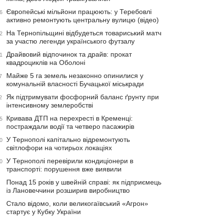
Європейські мільйони працюють: у Теребовлі
6
активно ремонтують центральну вулицю (відео)
На Тернопільщині відбудеться товариський матч
2
за участю легенди українського футзалу
Драйвовий відпочинок та драйв: прокат
1
квадроциклів на Оболоні
Майже 5 га земель незаконно опинилися у
7
комунальній власності Бучацької міськради
Як підтримувати фосфорний баланс ґрунту при
2
інтенсивному землеробстві
Кривава ДТП на перехресті в Кременці:
5
постраждали водії та четверо пасажирів
У Тернополі капітально відремонтують
0
світлофори на чотирьох локаціях
У Тернополі перевірили кондиціонери в
0
транспорті: порушення вже виявили
Понад 15 років у швейній справі: як підприємець
із Лановеччини розширив виробництво
Стало відомо, коли великогаївський «Агрон»
стартує у Кубку України