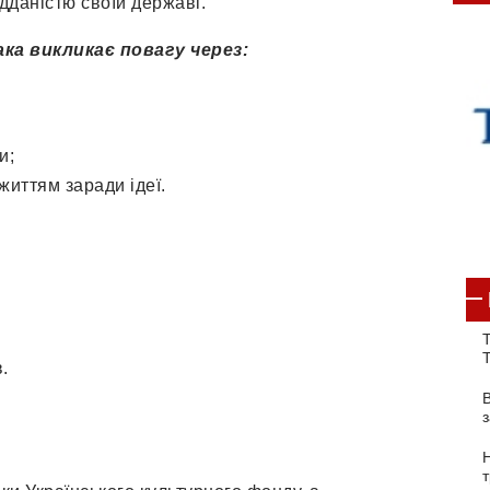
ідданістю своїй державі.
ка викликає повагу через:
и;
життям заради ідеї.
Т
.