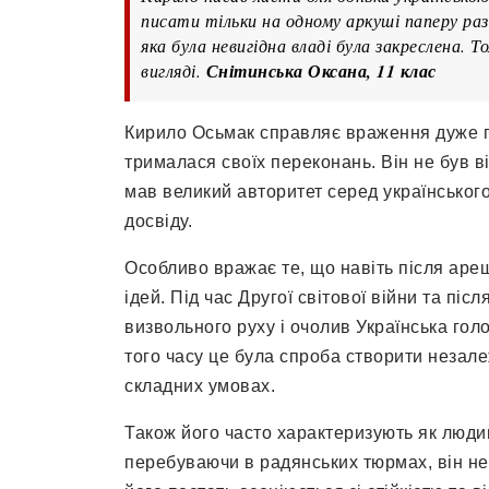
писати тільки на одному аркуші паперу раз 
яка була невигідна владі була закреслена. Т
вигляді.
Снітинська Оксана, 11 клас
Кирило Осьмак справляє враження дуже пр
трималася своїх переконань. Він не був 
мав великий авторитет серед українського 
досвіду.
Особливо вражає те, що навіть після ареш
ідей. Під час Другої світової війни та післ
визвольного руху і очолив Українська гол
того часу це була спроба створити незал
складних умовах.
Також його часто характеризують як людину
перебуваючи в радянських тюрмах, він не