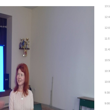
13:1
12:4
12:0
11:5
11:4
10:5
10:3
10:0
9:30
9:00