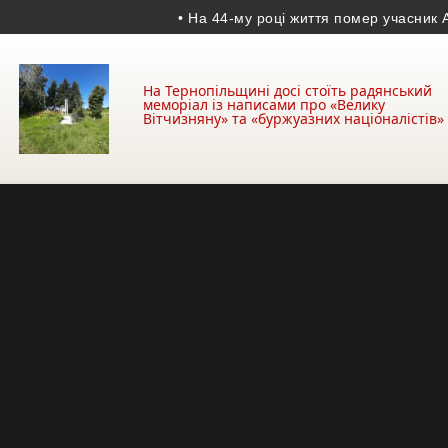
• На 44-му році життя помер учасник АТО з К
На Тернопільщині досі стоїть радянський
меморіал із написами про «Велику
Вітчизняну» та «буржуазних націоналістів»