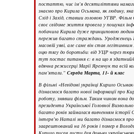
постаттю, чиє ім’я десятиліттями намагал
знаємо про Кирила Осьмака, як людину, яка 
Схід і Захід, ставши головою УГВР. Фільм 
своє свідоме життя провела у пошуках інфор
побачила Кирила дуже принциповою людиною,
пережив багато страждань. Уродженець 
масовій уяві, але саме він став легітимним
оцю тягу до боротьби: від УЦР через тюрм
тут постає питання є: в на що я здатний/а 
вдячна режисерці Марії Яремчук та всій ко
пам’ятали.”
Середа Марта, 11- й клас
В фільмі «Невідомі українці Кирило Осьмак
дізнаємося багато нової інформації про К
роботу, знявши фільм. Таким чином вона д
президента Української Головної Визвольн
багато років займалася вивченням історії 
інтервʼю Наталі ми багато дізнаємося про
заарештований на 16 років і помер в Волод
Кирило писав листи для доньки українською