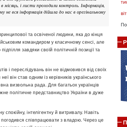
ти
в місяць, і листи проходили контроль. Інформація,
ому не вся інформація дійшла до нас в орегінальному
віт
По
инципової та освіченої людини, яка до кінця
військовим командиром у класичному сенсі, але
підпілля завдяки своїй політичній позиції та
тів і переслідувань він не відмовився від своїх
я неї він став одним із керівників українського
овна визвольна рада. Для багатьох українців
ежне політичне представництво України в дуже
 спокійну, інтелігентну й витривалу. Навіть
 погодився співпрацювати з владою. Через це
П