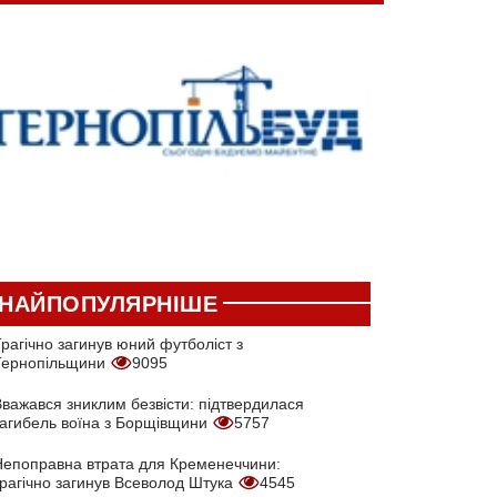
НАЙПОПУЛЯРНІШЕ
рагічно загинув юний футболіст з
Тернопільщини
9095
Вважався зниклим безвісти: підтвердилася
загибель воїна з Борщівщини
5757
Непоправна втрата для Кременеччини:
трагічно загинув Всеволод Штука
4545