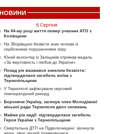
НОВИНИ
6 Серпня
На 44-му році життя помер учасник АТО з
6
Козівщини
На Зборівщині безвісти зник чоловік із
4
серйозними порушеннями зору
Юний волонтер із Заліщиків отримав медаль
5
«За жертовність і любов до України»
Понад рік вважався зниклим безвісти:
0
підтвердилася загибель воїна з
Тернопільщини
У Тернополі зафіксували черговий
8
температурний рекорд
Боронячи Україну, загинув член Молодіжної
9
міської ради Тернополя двох скликань
Майже рік надії: підтвердилася загибель
9
Героя України з Тернопільщини
Смертельна ДТП на Підволочищині: загинула
8
жінка, двоє людей травмувалися