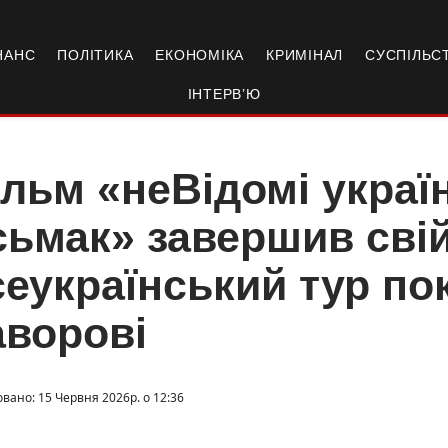
НАНС
ПОЛІТИКА
ЕКОНОМІКА
КРИМІНАЛ
СУСПІЛЬС
ІНТЕРВ’Ю
льм «неВідомі украї
ьмак» завершив сві
еукраїнський тур по
ворові
овано: 15 Червня 2026р. о 12:36