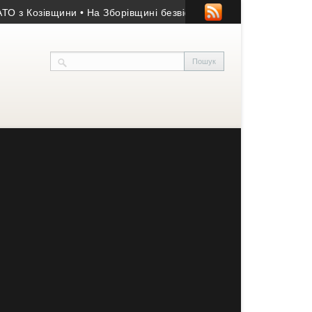
озівщини
• На Зборівщині безвісти зник чоловік із серйозними 