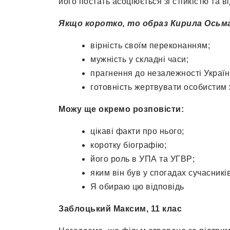
його постать асоціюється зі стійкістю та в
Якщо коротко, то образ Кирила Осьма
вірність своїм переконанням;
мужність у складні часи;
прагнення до незалежності Україн
готовність жертвувати особистим 
Можу ще окремо розповісти:
цікаві факти про нього;
коротку біографію;
його роль в УПА та УГВР;
яким він був у спогадах сучасників
Я обираю цю відповідь
Заблоцький Максим, 11 клас