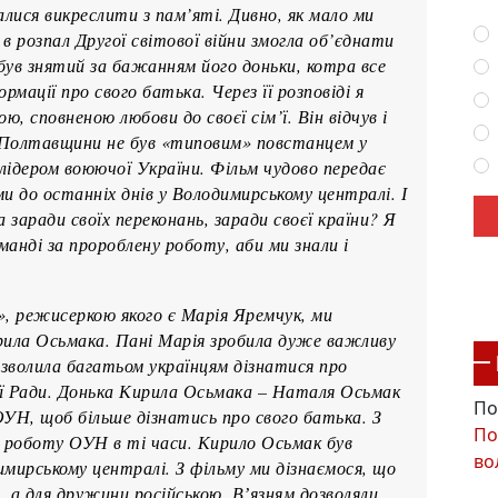
ися викреслити з пам’яті. Дивно, як мало ми
в розпал Другої світової війни змогла об’єднати
був знятий за бажанням його доньки, котра все
мації про свого батька. Через її розповіді я
 сповненою любови до своєї сім’ї. Він відчув і
Полтавщини не був «типовим» повстанцем у
 лідером воюючої України. Фільм чудово передає
и до останніх днів у Володимирському централі. І
заради своїх переконань, заради своєї країни? Я
манді за пророблену роботу, аби ми знали і
», режисеркою якого є Марія Яремчук, ми
ирила Осьмака. Пані Марія зробила дуже важливу
озволила багатьом українцям дізнатися про
ої Ради. Донька Кирила Осьмака – Наталя Осьмак
По
ОУН, щоб більше дізнатись про свого батька. З
По
 роботу ОУН в ті часи. Кирило Осьмак був
во
имирському централі. З фільму ми дізнаємося, що
, а для дружини російською. Вʼязням дозволяли