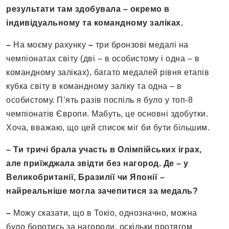
результати там здобувала – окремо в
індивідуальному та командному заліках.
–
На моєму рахунку
–
три бронзові медалі на
чемпіонатах світу (дві – в особистому і одна – в
командному заліках), багато медалей рівня етапів
кубка світу в командному заліку та одна – в
особистому. П’ять разів поспіль я було у топ-8
чемпіонатів Європи. Мабуть, це основні здобутки.
Хоча, вважаю, що цей список міг би бути більшим.
– Ти тричі брала участь в Олімпійських іграх,
але приїжджала звідти без нагород. Де – у
Великобританії, Бразилії чи Японії –
найреальніше могла зачепитися за медаль
?
–
Можу сказати, що в Токіо, однозначно, можна
було боротись за нагороди, оскільки протягом