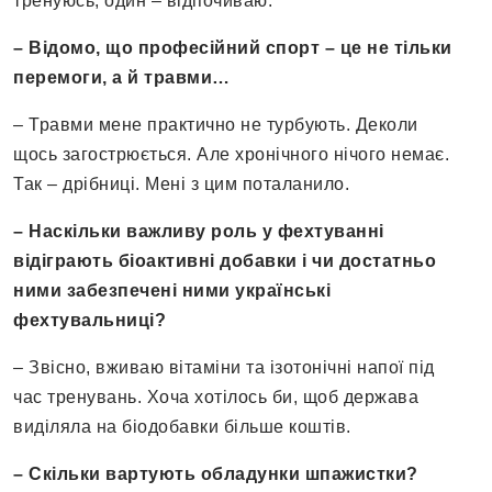
тренуюсь, один – відпочиваю.
– Відомо, що професійний спорт – це не тільки
перемоги, а й травми…
– Травми мене практично не турбують. Деколи
щось загострюється. Але хронічного нічого немає.
Так – дрібниці. Мені з цим поталанило.
– Наскільки важливу роль у фехтуванні
відіграють біоактивні добавки і чи достатньо
ними забезпечені ними українські
фехтувальниці?
– Звісно, вживаю вітаміни та ізотонічні напої під
час тренувань. Хоча хотілось би, щоб держава
виділяла на біодобавки більше коштів.
– Скільки вартують обладунки шпажистки?