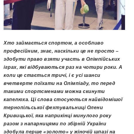
Хто займається спортом, а особливо
професійним, знає, наскільки це не просто –
здобути право взяти участь в Олімпійських
іграх, які відбуваються раз на чотири роки. А
коли це стається тричі, і є усі шанси
вчетверте поїхати на Олімпіаду, то перед
такими спортсменами можна скинути
капелюха. Ці слова стосуються найвідомішої
тернопільської фехтувальниці Олени
Кривицької, яка наприкінці минулого року
разом з напарницями по збірній України
здобула перше «золото» у жіночій шпазі на