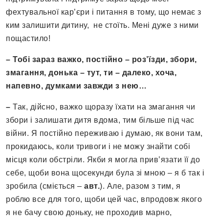
фехтувальної кар’єри і питання в тому, що немає з
ким залишити дитину, не стоїть. Мені дуже з ними
пощастило!
– Тобі зараз важко, постійно – роз’їзди, збори,
змагання, донька – тут, ти – далеко, хоча,
напевно, думками завжди з нею…
–
Так, дійсно, важко щоразу їхати на змагання чи
збори і залишати дитя вдома, тим більше під час
війни. Я постійно переживаю і думаю, як вони там,
прокидаюсь, коли тривоги і не можу знайти собі
місця коли обстріли. Якби я могла прив’язати її до
себе, щоби вона щосекунди була зі мною – я б так і
зробила (сміється –
авт.
). Але, разом з тим, я
роблю все для того, щоби цей час, впродовж якого
я не бачу свою доньку, не проходив марно,