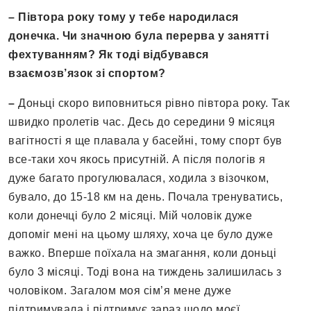
– Півтора року тому у тебе народилася
донечка. Чи значною була перерва у занятті
фехтуванням
?
Як тоді відбувався
взаємозв’язок зі
спортом
?
–
Доньці скоро виповниться рівно півтора року. Так
швидко пролетів час. Десь до середини 9 місяця
вагітності я ще плавала у басейні, тому спорт був
все-таки хоч якось присутній. А після пологів я
дуже багато прогулювалася, ходила з візочком,
бувало, до 15-18 км на день. Почала тренуватись,
коли донечці було 2 місяці. Мій чоловік дуже
допоміг мені на цьому шляху, хоча це було дуже
важко. Вперше поїхала на змагання, коли доньці
було 3 місяці. Тоді вона на тиждень залишилась з
чоловіком. Загалом моя сім’я мене дуже
підтримувала і підтримує зараз щодо моєї