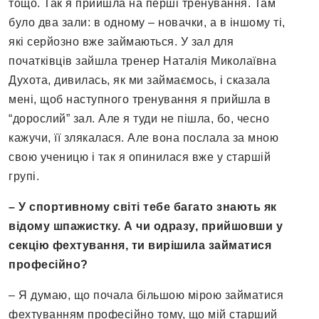
тощо. Так я прийшла на перші тренування. Там
було два зали: в одному – новачки, а в іншому ті,
які серйозно вже займаються. У зал для
початківців зайшла тренер Наталія Миколаївна
Духота, дивилась, як ми займаємось, і сказала
мені, щоб наступного тренування я прийшла в
“дорослий” зал. Але я туди не пішла, бо, чесно
кажучи, її злякалася. Але вона послала за мною
свою ученицю і так я опинилася вже у старшій
групі.
– У спортивному світі тебе багато знають як
відому шпажистку. А чи одразу, прийшовши у
секцію
фехтування, ти вирішила займатися
професійно?
– Я думаю, що почала більшою мірою займатися
фехтуванням професійно тому, що мій старший