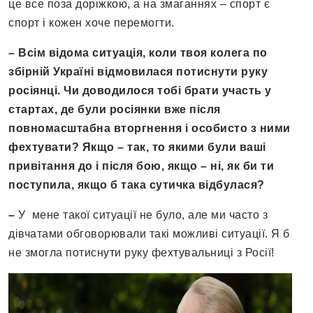
це все поза доріжкою, а на змаганнях – спорт є
спорт і кожен хоче перемогти.
– Всім відома ситуація, коли твоя колега по
збірній Україні відмовилася потиснути руку
росіянці. Чи доводилося тобі брати участь у
стартах, де були росіянки вже після
повномасштабна вторгнення і особисто з ними
фехтувати
?
Якщо – так, то якими були ваші
привітання до і після бою, якщо – ні, як би ти
поступила, якщо б така сутичка відбулася
?
–
У мене такої ситуації не було, але ми часто з
дівчатами обговорювали такі можливі ситуації. Я б
не змогла потиснути руку фехтувальниці з Росії!