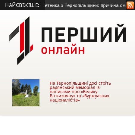
НАЙСВІЖІШЕ:
го гранатометника з Тернопільщини: причина смерті – гостра 
На Тернопільщині досі стоїть
радянський меморіал із
написами про «Велику
Вітчизняну» та «буржуазних
націоналістів»