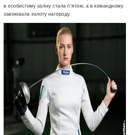
в особистому заліку стала п’ятою, а в командному
завоювала золоту нагороду.