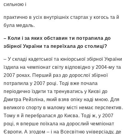
сильною і
практично в усіх внутрішніх стартах у когось та й
була медаль.
– Коли і за яких обставин ти потрапила до
збірної України та переїхала до столиці?
– У складі кадетської та юніорської збірної України
їздила на чемпіонат світу відповідно у 2004-му та
2007 роках. Перший раз до дорослої збірної
потрапила у 2007 році. Тоді вже почала
періодично їздити та тренуватись у Києві до
Дмитра Рейзліна, який взяв опіку наді мною. Для
великого спорту в малому місті немає перспектив.
Тому я й перебралася до Києва. Тоді ж, у 2007
році, я вперше поїхала на дорослий чемпіонат
Європи. А згодом – і на Всесвітню універсіаду, де