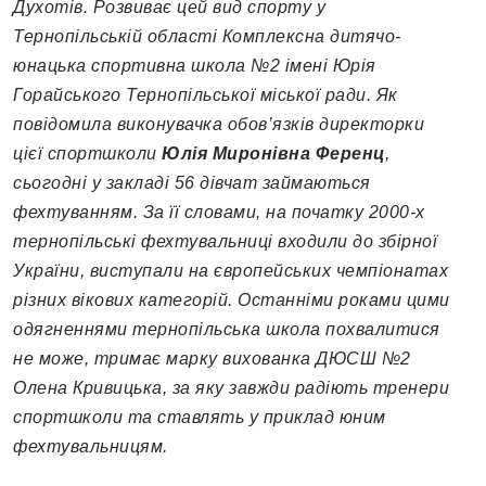
Духотів. Розвиває цей вид спорту у
Тернопільській області Комплексна дитячо-
юнацька спортивна школа №2 імені Юрія
Горайського Тернопільської міської ради. Як
повідомила виконувачка обов’язків директорки
цієї спортшколи
Юлія Миронівна Ференц
,
сьогодні у закладі 56 дівчат займаються
фехтуванням. За її словами, на початку 2000-х
тернопільські фехтувальниці входили до збірної
України, виступали на європейських чемпіонатах
різних вікових категорій. Останніми роками цими
одягненнями тернопільська школа похвалитися
не може, тримає марку вихованка ДЮСШ №2
Олена Кривицька, за яку завжди радіють тренери
спортшколи та ставлять у приклад юним
фехтувальницям.