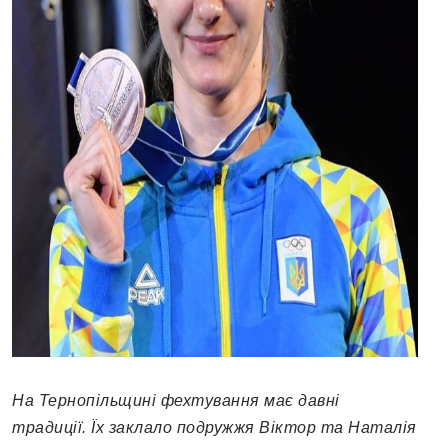
На Тернопільщині фехтування має давні
традиції. Їх заклало подружжя Віктор та Наталія