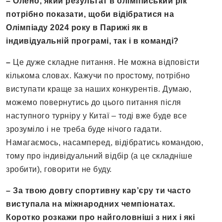
– Олено, який результат в олімпійський рік
потрібно показати, щоби відібратися на
Олімпіаду 2024 року в Парижі як в
індивідуальній програмі, так і в команді
?
–
Це дуже складне питання. Не можна відповісти
кількома словах. Кажучи по простому, потрібно
виступати краще за наших конкурентів. Думаю,
можемо повернутись до цього питання після
наступного турніру у Китаї – тоді вже буде все
зрозуміло і не треба буде нічого гадати.
Намагаємось, насамперед, відібратись командою,
тому про індивідуальний відбір (а це складніше
зробити), говорити не буду.
– За твою довгу спортивну кар’єру ти часто
виступала на міжнародних чемпіонатах.
Коротко розкажи про найголовніші з них і які