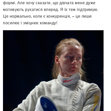
формі. Але хочу сказати, що дівчата мене дуже
мотивують рухатися вперед. Я їх теж підтримую.
Це нормально, коли є конкуренція,
–
це лише
посилює і зміцнює команду!