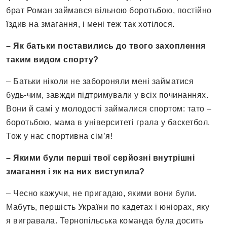
брат Роман займався вільною боротьбою, постійно
їздив на змагання, і мені теж так хотілося.
– Як батьки поставились до твого
захоплення
таким видом спорту?
– Батьки ніколи не забороняли мені займатися
будь-чим, завжди підтримували у всіх починаннях.
Вони й самі у молодості займалися спортом: тато –
боротьбою, мама в університеті грала у баскетбол.
Тож у нас спортивна сім’я!
– Якими були перші твої серйозні внутрішні
змагання і як на них виступила?
– Чесно кажучи, не пригадаю, якими вони були.
Мабуть, першість України по кадетах і юніорах, яку
я вигравала. Тернопільська команда була досить