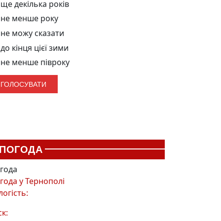
ще декілька років
не менше року
не можу сказати
до кінця цієї зими
не менше півроку
ПОГОДА
года
года у
Тернополі
логість:
ск: