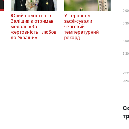
9:00
Юний волонтер із
У Тернополі
Заліщиків отримав
зафіксували
8:30
медаль «За
черговий
жертовність і любов
температурний
у
до України»
рекорд
8:00
7:30
23:2
20:4
Ск
тр