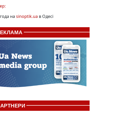
ер:
года на
sinoptik.ua
в Одесі
РЕКЛАМА
АРТНЕРИ