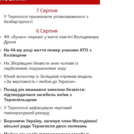
7 Серпня
У Тернополі призначили уповноваженого з
безбар’єрності
6 Серпня
ФК «Бучач» переміг у матчі пам’яті Володимира
4
Дроня
На 44-му році життя помер учасник АТО з
6
Козівщини
На Зборівщині безвісти зник чоловік із
4
серйозними порушеннями зору
Юний волонтер із Заліщиків отримав медаль
5
«За жертовність і любов до України»
Понад рік вважався зниклим безвісти:
0
підтвердилася загибель воїна з
Тернопільщини
У Тернополі зафіксували черговий
8
температурний рекорд
Боронячи Україну, загинув член Молодіжної
9
міської ради Тернополя двох скликань