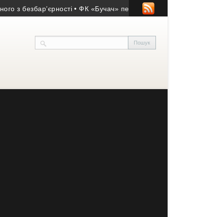
безбар’єрності
• ФК «Бучач» переміг у матчі пам’яті Володими