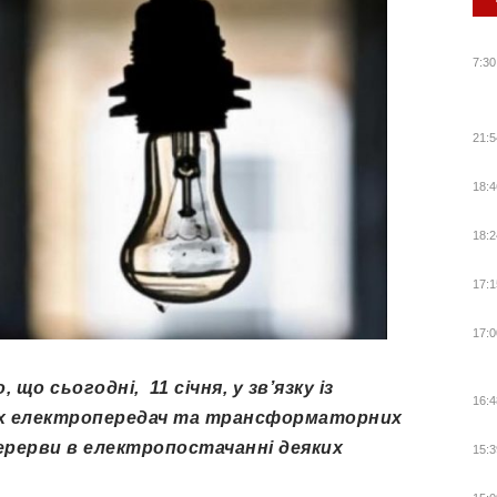
7:30
21:5
18:4
18:2
17:1
17:0
що сьогодні, 11 січня, у зв’язку із
16:4
ях електропередач та трансформаторних
ерерви в електропостачанні деяких
15:3