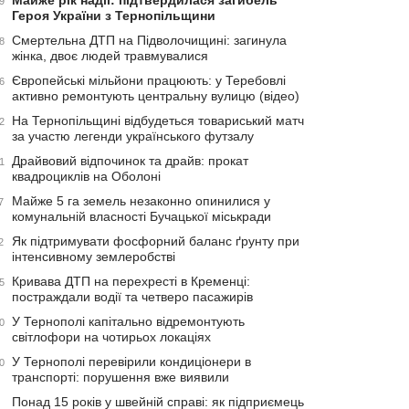
Майже рік надії: підтвердилася загибель
9
Героя України з Тернопільщини
Смертельна ДТП на Підволочищині: загинула
8
жінка, двоє людей травмувалися
Європейські мільйони працюють: у Теребовлі
6
активно ремонтують центральну вулицю (відео)
На Тернопільщині відбудеться товариський матч
2
за участю легенди українського футзалу
Драйвовий відпочинок та драйв: прокат
1
квадроциклів на Оболоні
Майже 5 га земель незаконно опинилися у
7
комунальній власності Бучацької міськради
Як підтримувати фосфорний баланс ґрунту при
2
інтенсивному землеробстві
Кривава ДТП на перехресті в Кременці:
5
постраждали водії та четверо пасажирів
У Тернополі капітально відремонтують
0
світлофори на чотирьох локаціях
У Тернополі перевірили кондиціонери в
0
транспорті: порушення вже виявили
Понад 15 років у швейній справі: як підприємець