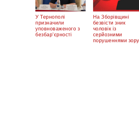
У Тернополі
На Зборівщині
призначили
безвісти зник
уповноваженого з
чоловік із
безбар’єрності
серйозними
порушеннями зор