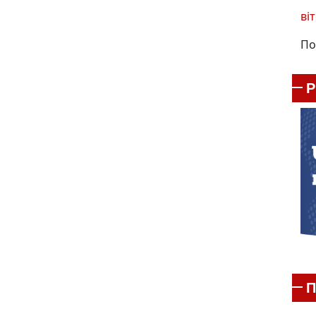
віт
По
П