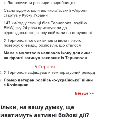
із Лановеччини розширив виробництво
Стало відомо, коли великогаївський «Агрон»
стартує у Кубку України
147 км/год у селищі біля Тернополя: водійку
BMW, яку 24 рази притягували до
відповідальності, знову спіймали на порушенні
У Тернополі чоловік випав із вікна п’ятого
поверху: очевидці розповіли, що сталося
Мама з молитвою написала ікону для сина:
на фронті загинув захисник із Тернополя
5 Серпня
У Тернополі зафіксували температурний рекорд
2
Помер ветеран російсько-української війни
7
з Козівщини
Більше >>
ільки, на вашу думку, ще
иватимуть активні бойові дії?