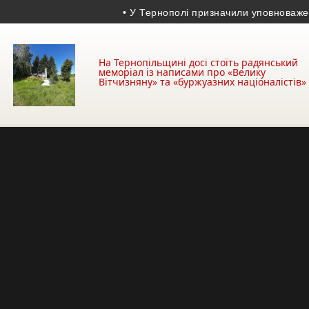
• У Тернополі призначили уповноваженого з 
На Тернопільщині досі стоїть радянський
меморіал із написами про «Велику
Вітчизняну» та «буржуазних націоналістів»