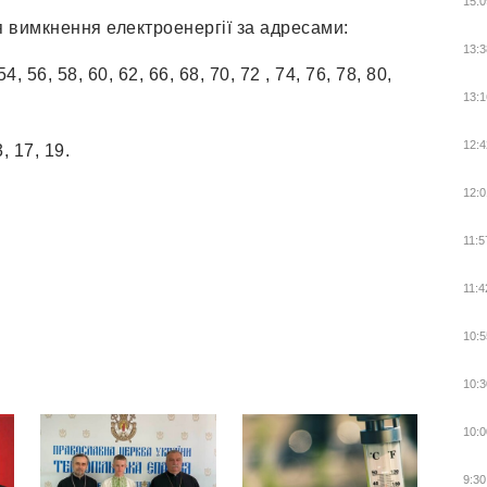
15:0
ся вимкнення електроенергії за адресами:
13:3
, 56, 58, 60, 62, 66, 68, 70, 72 , 74, 76, 78, 80,
13:1
12:4
, 17, 19.
12:0
11:5
11:4
10:5
10:3
10:0
9:30