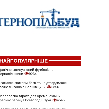
НАЙПОПУЛЯРНІШЕ
рагічно загинув юний футболіст з
Тернопільщини
9234
Вважався зниклим безвісти: підтвердилася
загибель воїна з Борщівщини
5850
Непоправна втрата для Кременеччини:
трагічно загинув Всеволод Штука
4545