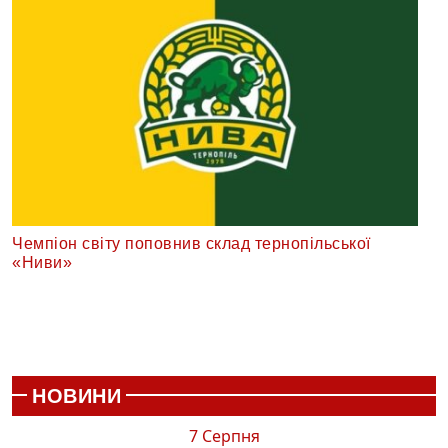
Чемпіон світу поповнив склад тернопільської
«Ниви»
НОВИНИ
7 Серпня