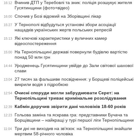
Вчинив ДТП у Теребовлі та зник: поліція розшукує жителя
16:12
Гусятинщини (фото+відео)
Спочив у Бозі відомий на Зборівщині лікар
16:00
У Тернополі відбудуться установчі збори асоціації
15:27
нащадків українських жертв польських репресій
Які ключові характеристики у вуличних камер
15:13
відеоспостереження
На Тернопільщині державі повернули будівлю вартістю
15:00
понад 50 млн грн
Уродженець Гусятинщини увійде до Зали світової шахової
14:44
слави
27 тисяч за фальшиве посвідчення: у Борщеві поліцейські
13:04
викрили водія з підробкою
Очисні споруди могли забруднювати Серет: на
12:54
Тернопільщині триває кримінальне розслідування
Кабмін доручив звірити дані чоловіків 18-60 років
12:39
Гольова заміна та яскрава гра: представники Бучача та
12:23
Борщівщини – найкращі у турі першої ліги Тернопільщини
Три дні не виходив на зв’язок: на Тернопільщині знайшли
11:04
мертвим 58-річного чоловіка