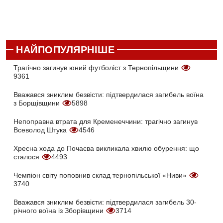
НАЙПОПУЛЯРНІШЕ
Трагічно загинув юний футболіст з Тернопільщини
9361
Вважався зниклим безвісти: підтвердилася загибель воїна
з Борщівщини
5898
Непоправна втрата для Кременеччини: трагічно загинув
Всеволод Штука
4546
Хресна хода до Почаєва викликала хвилю обурення: що
сталося
4493
Чемпіон світу поповнив склад тернопільської «Ниви»
3740
Вважався зниклим безвісти: підтвердилася загибель 30-
річного воїна із Зборівщини
3714