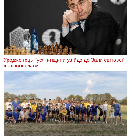
Уродженець Гусятинщини увійде до Зали світової
шахової слави