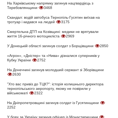
На Харківському напрямку загинув нацгвардієць з
Теребовлянщини
3468
Скандал: водій автобуса Тернопіль-Гусятин виїхав на
тротуар і кидався на людей
3175
Смертельна ДТП на Козівщині: медики не врятували
життя 16-річного мотоцикліста
2969
У Донецькій області загинув солдат з Борщівщини
2850
«Агрон», «Дністер» та «Нива» дізналися суперників у
Кубку України
2752
На Донеччині загинув молодший сержант зі Зборівщини
2630
"Хто вас привіз до ТЦК?": історія колишнього директора
тернопільського аеропорту, якому не повірили у
військкоматі
2322
На Дніпропетровщині загинув солдат із Гусятинщини
2252
У боях за Україну загинув офіцер із Монастирищини