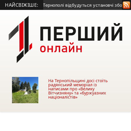
НАЙСВІЖІШЕ:
вщині лікар
• У Тернополі відбудуться установчі збори асоці
На Тернопільщині досі стоїть
радянський меморіал із
написами про «Велику
Вітчизняну» та «буржуазних
націоналістів»