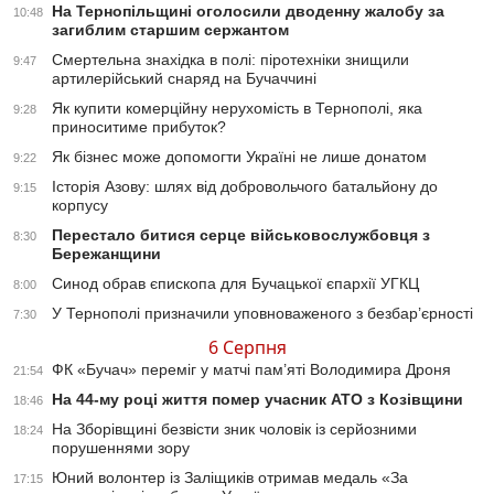
На Тернопільщині оголосили дводенну жалобу за
10:48
загиблим старшим сержантом
Смертельна знахідка в полі: піротехніки знищили
9:47
артилерійський снаряд на Бучаччині
Як купити комерційну нерухомість в Тернополі, яка
9:28
приноситиме прибуток?
Як бізнес може допомогти Україні не лише донатом
9:22
Історія Азову: шлях від добровольчого батальйону до
9:15
корпусу
Перестало битися серце військовослужбовця з
8:30
Бережанщини
Синод обрав єпископа для Бучацької єпархії УГКЦ
8:00
У Тернополі призначили уповноваженого з безбар’єрності
7:30
6 Серпня
ФК «Бучач» переміг у матчі пам’яті Володимира Дроня
21:54
На 44-му році життя помер учасник АТО з Козівщини
18:46
На Зборівщині безвісти зник чоловік із серйозними
18:24
порушеннями зору
Юний волонтер із Заліщиків отримав медаль «За
17:15