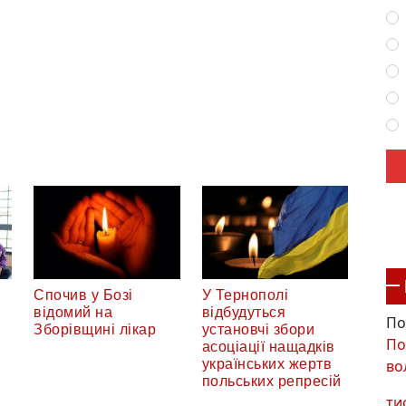
Спочив у Бозі
У Тернополі
відомий на
відбудуться
По
Зборівщині лікар
установчі збори
По
асоціації нащадків
во
українських жертв
польських репресій
ти