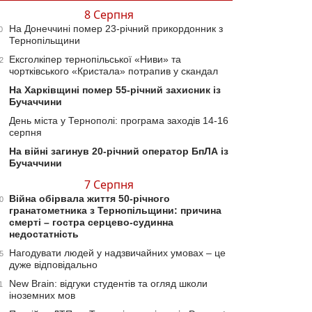
8 Серпня
На Донеччині помер 23-річний прикордонник з
0
Тернопільщини
Ексголкіпер тернопільської «Ниви» та
2
чортківського «Кристала» потрапив у скандал
На Харківщині помер 55-річний захисник із
Бучаччини
День міста у Тернополі: програма заходів 14-16
серпня
На війні загинув 20-річний оператор БпЛА із
Бучаччини
7 Серпня
Війна обірвала життя 50-річного
0
гранатометника з Тернопільщини: причина
смерті – гостра серцево-судинна
недостатність
Нагодувати людей у надзвичайних умовах – це
5
дуже відповідально
New Brain: відгуки студентів та огляд школи
1
іноземних мов