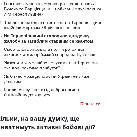
Гольова заміна та яскрава гра: представники
3
Бучача та Борщівщини – найкращі у турі першої
ліги Тернопільщини
Три дні не виходив на зв’язок: на Тернопільщині
4
знайшли мертвим 58-річного чоловіка
На Тернопільщині оголосили дводенну
8
жалобу за загиблим старшим сержантом
Смертельна знахідка в полі: піротехніки
знищили артилерійський снаряд на Бучаччині
Як купити комерційну нерухомість в Тернополі,
яка приноситиме прибуток?
Як бізнес може допомогти Україні не лише
донатом
Історія Азову: шлях від добровольчого
батальйону до корпусу
Більше >>
ільки, на вашу думку, ще
иватимуть активні бойові дії?