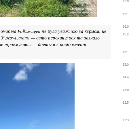
17:0
16:1
16:0
омобіля Volkswagen не була уважною за кермом, не
15:2
и. У результаті — авто перекинулося та зазнало
е травмувався, – йдеться в повідомленні
15:1
15:0
14:4
13:0
12:5
12:3