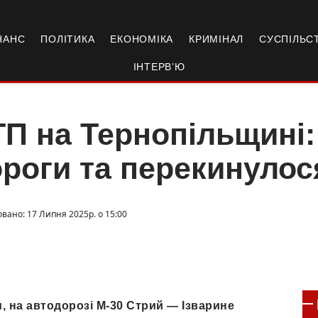
НАНС
ПОЛІТИКА
ЕКОНОМІКА
КРИМІНАЛ
СУСПІЛЬС
ІНТЕРВ’Ю
П на Тернопільщині: 
роги та перекинулос
овано: 17 Липня 2025р. о 15:00
и, на автодорозі М-30 Стрий — Ізварине