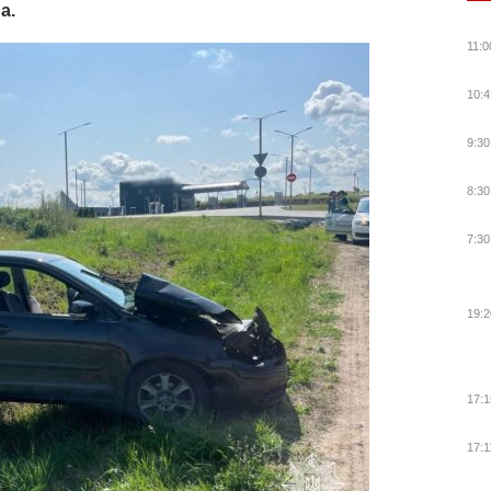
а.
11:0
10:4
9:30
8:30
7:30
19:2
17:1
17:1