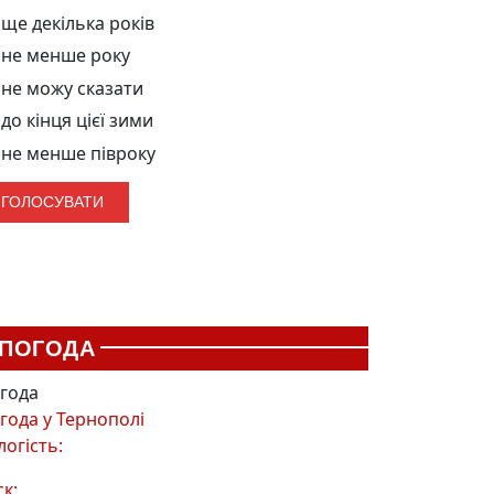
ще декілька років
не менше року
не можу сказати
до кінця цієї зими
не менше півроку
ПОГОДА
года
года у
Тернополі
логість:
ск: