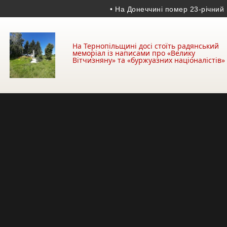
• На Донеччині помер 23-річний прико
На Тернопільщині досі стоїть радянський
меморіал із написами про «Велику
Вітчизняну» та «буржуазних націоналістів»