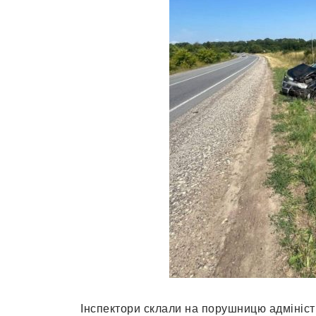
Інспектори склали на порушницю адмініст