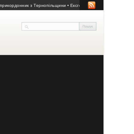
рдонник з Тернопільщини
• Ексголкіпер тернопільської «Ниви» т