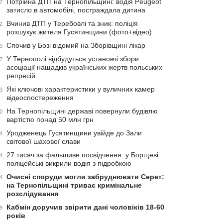
Потрійна ДТП на Тернопільщині: водія Peugeot
7
затисло в автомобілі, постраждала дитина
Вчинив ДТП у Теребовлі та зник: поліція
2
розшукує жителя Гусятинщини (фото+відео)
Спочив у Бозі відомий на Зборівщині лікар
0
У Тернополі відбудуться установчі збори
7
асоціації нащадків українських жертв польських
репресій
Які ключові характеристики у вуличних камер
3
відеоспостереження
На Тернопільщині державі повернули будівлю
0
вартістю понад 50 млн грн
Уродженець Гусятинщини увійде до Зали
4
світової шахової слави
27 тисяч за фальшиве посвідчення: у Борщеві
4
поліцейські викрили водія з підробкою
Очисні споруди могли забруднювати Серет:
4
на Тернопільщині триває кримінальне
розслідування
Кабмін доручив звірити дані чоловіків 18-60
9
років