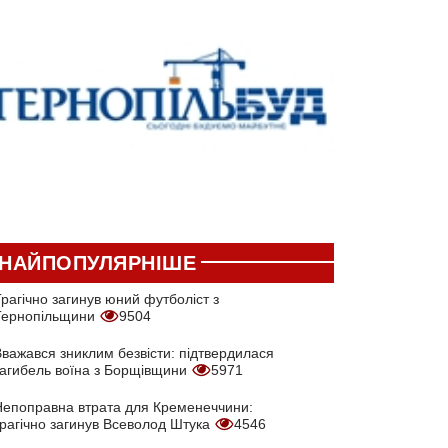
НАЙПОПУЛЯРНІШЕ
рагічно загинув юний футболіст з
Тернопільщини
9504
Вважався зниклим безвісти: підтвердилася
загибель воїна з Борщівщини
5971
Непоправна втрата для Кременеччини:
трагічно загинув Всеволод Штука
4546