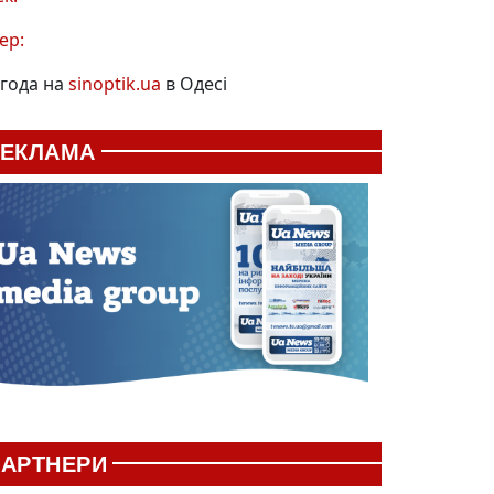
ер:
года на
sinoptik.ua
в Одесі
РЕКЛАМА
АРТНЕРИ