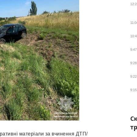
12:2
11:0
10:4
9:47
9:28
9:22
9:15
Ск
тр
ративні матеріали за вчинення ДТП/