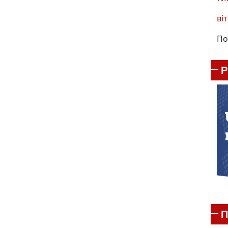
віт
По
П