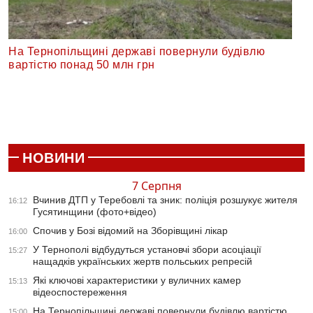
На Тернопільщині державі повернули будівлю
вартістю понад 50 млн грн
НОВИНИ
7 Серпня
Вчинив ДТП у Теребовлі та зник: поліція розшукує жителя
16:12
Гусятинщини (фото+відео)
Спочив у Бозі відомий на Зборівщині лікар
16:00
У Тернополі відбудуться установчі збори асоціації
15:27
нащадків українських жертв польських репресій
Які ключові характеристики у вуличних камер
15:13
відеоспостереження
На Тернопільщині державі повернули будівлю вартістю
15:00