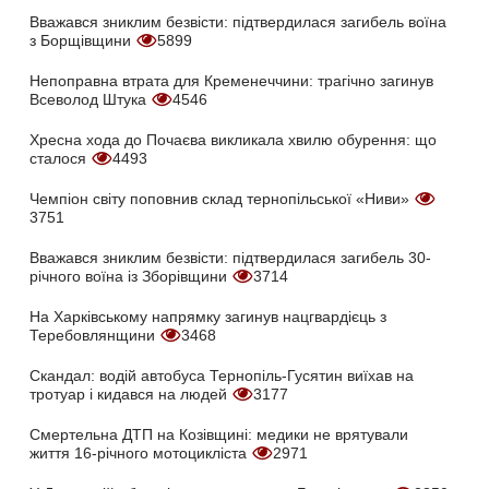
Вважався зниклим безвісти: підтвердилася загибель воїна
з Борщівщини
5899
Непоправна втрата для Кременеччини: трагічно загинув
Всеволод Штука
4546
Хресна хода до Почаєва викликала хвилю обурення: що
сталося
4493
Чемпіон світу поповнив склад тернопільської «Ниви»
3751
Вважався зниклим безвісти: підтвердилася загибель 30-
річного воїна із Зборівщини
3714
На Харківському напрямку загинув нацгвардієць з
Теребовлянщини
3468
Скандал: водій автобуса Тернопіль-Гусятин виїхав на
тротуар і кидався на людей
3177
Смертельна ДТП на Козівщині: медики не врятували
життя 16-річного мотоцикліста
2971