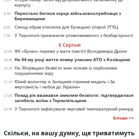
9:15
корпусу
Перестало битися серце військовослужбовця з
8:30
Бережанщини
Синод обрав єпископа для Бучацької єпархії УГКЦ
8:00
У Тернополі призначили уповноваженого з безбар’єрності
7:30
6 Серпня
ФК «Бучач» переміг у матчі пам’яті Володимира Дроня
21:54
На 44-му році життя помер учасник АТО з Козівщини
18:46
На Зборівщині безвісти зник чоловік із серйозними
18:24
порушеннями зору
Юний волонтер із Заліщиків отримав медаль «За
17:15
жертовність і любов до України»
Понад рік вважався зниклим безвісти: підтвердилася
17:00
загибель воїна з Тернопільщини
У Тернополі зафіксували черговий температурний рекорд
16:48
Більше >>
Скільки, на вашу думку, ще триватимуть