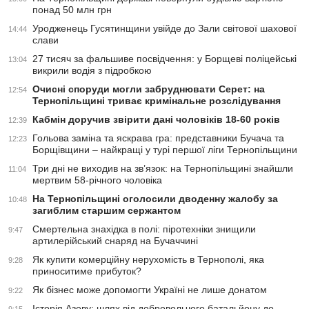
понад 50 млн грн
Уродженець Гусятинщини увійде до Зали світової шахової
14:44
слави
27 тисяч за фальшиве посвідчення: у Борщеві поліцейські
13:04
викрили водія з підробкою
Очисні споруди могли забруднювати Серет: на
12:54
Тернопільщині триває кримінальне розслідування
Кабмін доручив звірити дані чоловіків 18-60 років
12:39
Гольова заміна та яскрава гра: представники Бучача та
12:23
Борщівщини – найкращі у турі першої ліги Тернопільщини
Три дні не виходив на зв’язок: на Тернопільщині знайшли
11:04
мертвим 58-річного чоловіка
На Тернопільщині оголосили дводенну жалобу за
10:48
загиблим старшим сержантом
Смертельна знахідка в полі: піротехніки знищили
9:47
артилерійський снаряд на Бучаччині
Як купити комерційну нерухомість в Тернополі, яка
9:28
приноситиме прибуток?
Як бізнес може допомогти Україні не лише донатом
9:22
Історія Азову: шлях від добровольчого батальйону до