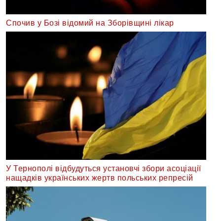
Спочив у Бозі відомий на Зборівщині лікар
У Тернополі відбудуться установчі збори асоціації
нащадків українських жертв польських репресій