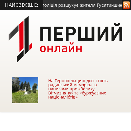
НАЙСВІЖІШЕ:
бовлі та зник: поліція розшукує жителя Гусятинщини (фото+
На Тернопільщині досі стоїть
радянський меморіал із
написами про «Велику
Вітчизняну» та «буржуазних
націоналістів»