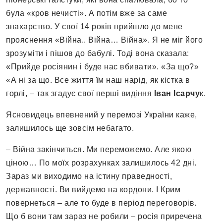
була «кров нечисті». А потім вже за саме
знахарство. У свої 14 років прийшло до мене
прояснення «Війна.. Війна… Війна». Я не міг його
зрозуміти і пішов до бабулі. Тоді вона сказала:
«Прийде росіянин і буде нас вбивати». «За що?»
«А ні за що. Все життя їм наш нарід, як кістка в
горлі, – так згадує свої перші видіння
Іван Ісарчу
к.
Ясновидець впевнений у перемозі України каже,
залишилось ще зовсім небагато.
– Війна закінчиться. Ми переможемо. Але якою
ціною… По моїх розрахунках залишилось 42 дні.
Зараз ми виходимо на істину праведності,
державності. Ви вийдемо на кордони. І Крим
повернеться – але то буде в період переговорів.
Що б вони там зараз не робили – росія приречена