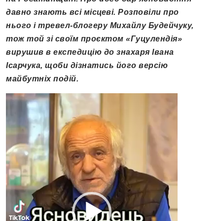
давно знають всі місцеві. Розповіли про
нього і тревел-блогеру Михайлу Будейчуку,
тож той зі своїм проєктом «Гуцулендія»
вирушив в експедицію до знахаря Івана
Ісарчука, щоби дізнатись його версію
майбутніх подій.
Відеопрогравач