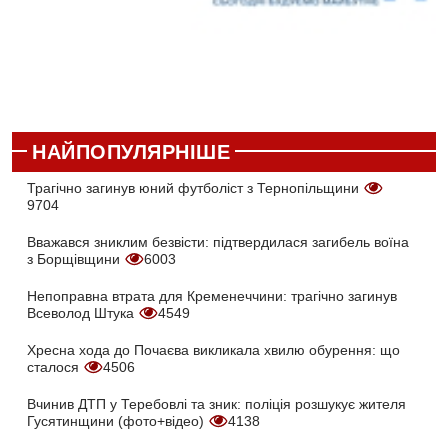
НАЙПОПУЛЯРНІШЕ
Трагічно загинув юний футболіст з Тернопільщини
9704
Вважався зниклим безвісти: підтвердилася загибель воїна
з Борщівщини
6003
Непоправна втрата для Кременеччини: трагічно загинув
Всеволод Штука
4549
Хресна хода до Почаєва викликала хвилю обурення: що
сталося
4506
Вчинив ДТП у Теребовлі та зник: поліція розшукує жителя
Гусятинщини (фото+відео)
4138