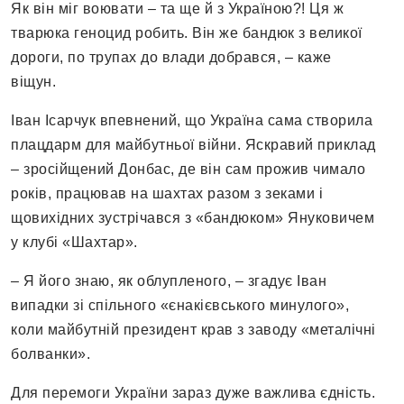
Як він міг воювати – та ще й з Україною?! Ця ж
тварюка геноцид робить. Він же бандюк з великої
дороги, по трупах до влади добрався, – каже
віщун.
Іван Ісарчук впевнений, що Україна сама створила
плацдарм для майбутньої війни. Яскравий приклад
– зросійщений Донбас, де він сам прожив чимало
років, працював на шахтах разом з зеками і
щовихідних зустрічався з «бандюком» Януковичем
у клубі «Шахтар».
– Я його знаю, як облупленого, – згадує Іван
випадки зі спільного «єнакієвського минулого»,
коли майбутній президент крав з заводу «металічні
болванки».
Для перемоги України зараз дуже важлива єдність.