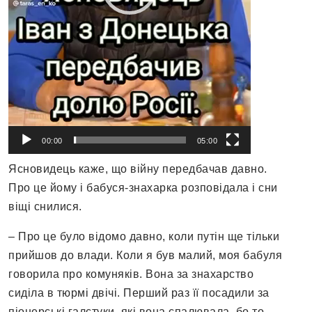
00:00
05:00
Ясновидець каже, що війну передбачав давно.
Про це йому і бабуся-знахарка розповідала і сни
віщі снилися.
– Про це було відомо давно, коли путін ще тільки
прийшов до влади. Коли я був малий, моя бабуля
говорила про комуняків. Вона за знахарство
сиділа в тюрмі двічі. Перший раз її посадили за
піонерські галстуки, які вона спалювала, бо то