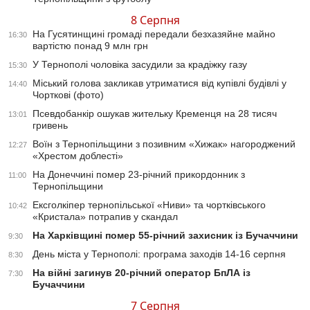
8 Серпня
На Гусятинщині громаді передали безхазяйне майно
16:30
вартістю понад 9 млн грн
У Тернополі чоловіка засудили за крадіжку газу
15:30
Міський голова закликав утриматися від купівлі будівлі у
14:40
Чорткові (фото)
Псевдобанкір ошукав жительку Кременця на 28 тисяч
13:01
гривень
Воїн з Тернопільщини з позивним «Хижак» нагороджений
12:27
«Хрестом доблесті»
На Донеччині помер 23-річний прикордонник з
11:00
Тернопільщини
Ексголкіпер тернопільської «Ниви» та чортківського
10:42
«Кристала» потрапив у скандал
На Харківщині помер 55-річний захисник із Бучаччини
9:30
День міста у Тернополі: програма заходів 14-16 серпня
8:30
На війні загинув 20-річний оператор БпЛА із
7:30
Бучаччини
7 Серпня