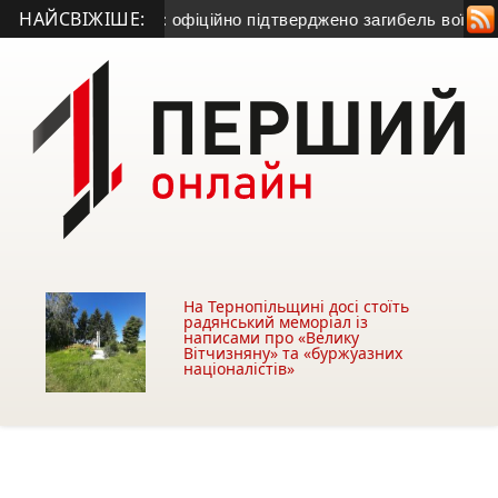
НАЙСВІЖІШЕ:
істи зниклим: офіційно підтверджено загибель воїна з Терно
На Тернопільщині досі стоїть
радянський меморіал із
написами про «Велику
Вітчизняну» та «буржуазних
націоналістів»