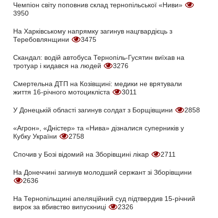
Чемпіон світу поповнив склад тернопільської «Ниви»
3950
На Харківському напрямку загинув нацгвардієць з
Теребовлянщини
3475
Скандал: водій автобуса Тернопіль-Гусятин виїхав на
тротуар і кидався на людей
3276
Смертельна ДТП на Козівщині: медики не врятували
життя 16-річного мотоцикліста
3011
У Донецькій області загинув солдат з Борщівщини
2858
«Агрон», «Дністер» та «Нива» дізналися суперників у
Кубку України
2758
Спочив у Бозі відомий на Зборівщині лікар
2711
На Донеччині загинув молодший сержант зі Зборівщини
2636
На Тернопільщині апеляційний суд підтвердив 15-річний
вирок за вбивство випускниці
2326