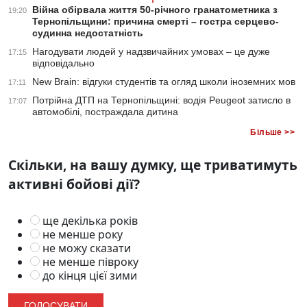
Війна обірвала життя 50-річного гранатометника з
19:20
Тернопільщини: причина смерті – гостра серцево-
судинна недостатність
Нагодувати людей у надзвичайних умовах – це дуже
17:15
відповідально
New Brain: відгуки студентів та огляд школи іноземних мов
17:11
Потрійна ДТП на Тернопільщині: водія Peugeot затисло в
17:07
автомобілі, постраждала дитина
Більше >>
Скільки, на вашу думку, ще триватимуть
активні бойові дії?
ще декілька років
не менше року
не можу сказати
не менше півроку
до кінця цієї зими