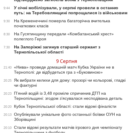
У січні мобілізували, у серпні провели в останню
9:44
путь: на Теребовлянщині попрощалися із військовим
На Кременеччині померла багаторічна вчителька
9:30
початкових класів
На Гусятинщину передали «Комбатанський хрест»
8:30
полеглого Героя
На Запоріжжі загинув старший сержант з
7:30
Тернопільської області
9 Серпня
«Нива» проведе домашній матч Кубка України не в
21:40
Тернополі: де відбудеться гра з «Буковиною»
Як вибрати келихи для дому: прозорі чи кольорові, гладкі
20:25
чи фактурні
П’яний водій із 3,48 проміле спричинив ДТП на
20:23
Тернопільщині: згодом з’ясувалася несподівана деталь
Кубок Тернопільської області: стали відомі фіналісти
20:20
Опублікували унікальне фото останньої боївки ОУН на
20:13
Зборівщині
Стали відомі результати матчів ігрового дня чемпіонату
20:10
Тернопільщини з футболу