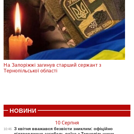
На Запоріжжі загинув старший сержант з
Тернопільської області
НОВИНИ
10 Серпня
З квітня вважався безвісти зниклим: офіційно
10:46
підтверджено загибель воїна з Тернопільщини