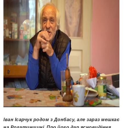
Іван Ісарчук родом з Донбасу, але зараз мешкає
на Рогатинщині. Про його дар ясновидіння