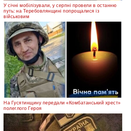
У січні мобілізували, у серпні провели в останню
путь: на Теребовлянщині попрощалися із
військовим
На Гусятинщину передали «Комбатанський хрест»
полеглого Героя