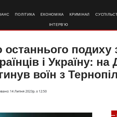
НАНС
ПОЛІТИКА
ЕКОНОМІКА
КРИМІНАЛ
СУСПІЛЬС
ІНТЕРВ’Ю
 останнього подиху
раїнців і Україну: на
гинув воїн з Терноп
овано: 14 Липня 2023р. о 12:50