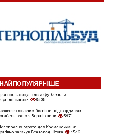
НАЙПОПУЛЯРНІШЕ
рагічно загинув юний футболіст з
Тернопільщини
9505
Вважався зниклим безвісти: підтвердилася
загибель воїна з Борщівщини
5971
Непоправна втрата для Кременеччини:
трагічно загинув Всеволод Штука
4546