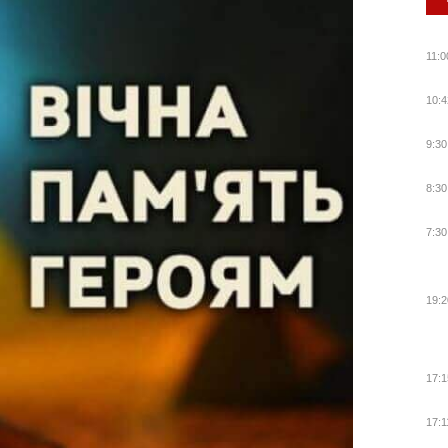
11:0
10:4
9:30
8:30
7:30
19:2
17:1
17:1