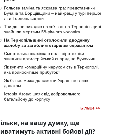
Гольова заміна та яскрава гра: представники
3
Бучача та Борщівщини – найкращі у турі першої
ліги Тернопільщини
Три дні не виходив на зв’язок: на Тернопільщині
4
знайшли мертвим 58-річного чоловіка
На Тернопільщині оголосили дводенну
8
жалобу за загиблим старшим сержантом
Смертельна знахідка в полі: піротехніки
знищили артилерійський снаряд на Бучаччині
Як купити комерційну нерухомість в Тернополі,
яка приноситиме прибуток?
Як бізнес може допомогти Україні не лише
донатом
Історія Азову: шлях від добровольчого
батальйону до корпусу
Більше >>
ільки, на вашу думку, ще
иватимуть активні бойові дії?