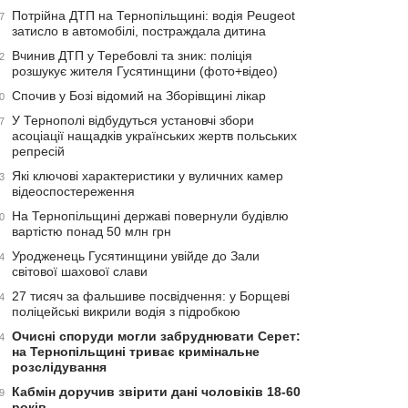
Потрійна ДТП на Тернопільщині: водія Peugeot
7
затисло в автомобілі, постраждала дитина
Вчинив ДТП у Теребовлі та зник: поліція
2
розшукує жителя Гусятинщини (фото+відео)
Спочив у Бозі відомий на Зборівщині лікар
0
У Тернополі відбудуться установчі збори
7
асоціації нащадків українських жертв польських
репресій
Які ключові характеристики у вуличних камер
3
відеоспостереження
На Тернопільщині державі повернули будівлю
0
вартістю понад 50 млн грн
Уродженець Гусятинщини увійде до Зали
4
світової шахової слави
27 тисяч за фальшиве посвідчення: у Борщеві
4
поліцейські викрили водія з підробкою
Очисні споруди могли забруднювати Серет:
4
на Тернопільщині триває кримінальне
розслідування
Кабмін доручив звірити дані чоловіків 18-60
9
років