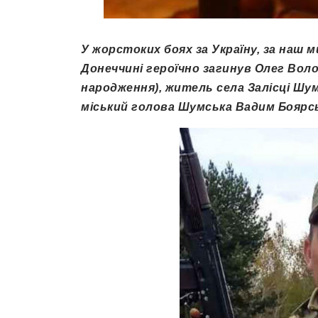
У жорстоких боях за Україну, за наш м
Донеччині героїчно загинув Олег Вол
народження), житель села Залісці Шу
міський голова Шумська Вадим Боярс