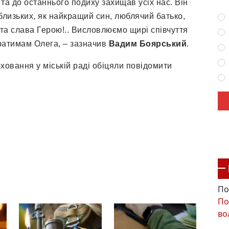
та до останнього подиху захищав усіх нас. Він
близьких, як найкращий син, люблячий батько,
 та слава Герою!.. Висловлюємо щирі співчуття
ратимам Олега, – зазначив
Вадим Боярський
.
оховання у міській раді обіцяли повідомити
По
По
во