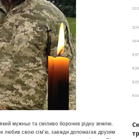
12:2
11:0
10:4
9:47
9:28
9:22
9:15
Ск
, який мужньо та сміливо боронив рідну землю.
тр
е любив свою сім’ю, завжди допомагав друзям