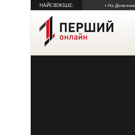
НАЙСВІЖІШЕ:
• На Донеччині пом