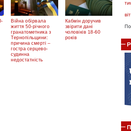
ти
віт
0-
Війна обірвала
Кабмін доручив
По
життя 50-річного
звірити дані
гранатометника з
чоловіків 18-60
Тернопільщини:
років
причина смерті –
гостра серцево-
судинна
недостатність
П