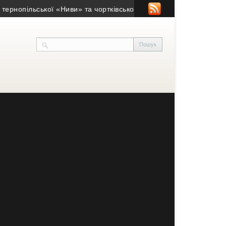
опільської «Ниви» та чортківського «Кристала» потрапив у скан