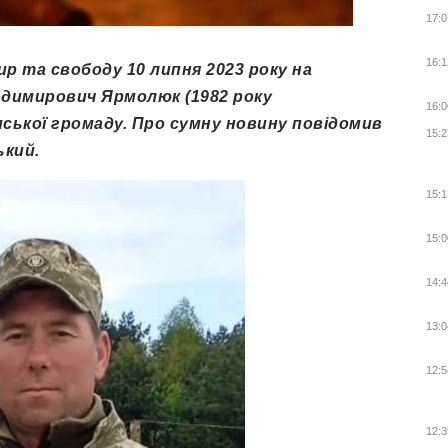
17:0
16:1
ир та свободу 10 липня 2023 року на
одимирович Ярмолюк (1982 року
16:0
мської громаду. Про сумну новину повідомив
15:2
ький.
15:1
15:0
14:4
13:0
12:5
12:3