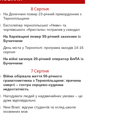
8 Серпня
На Донеччині помер 23-річний прикордонник з
0
Тернопільщини
Ексголкіпер тернопільської «Ниви» та
2
чортківського «Кристала» потрапив у скандал
На Харківщині помер 55-річний захисник із
Бучаччини
День міста у Тернополі: програма заходів 14-16
серпня
На війні загинув 20-річний оператор БпЛА із
Бучаччини
7 Серпня
Війна обірвала життя 50-річного
0
гранатометника з Тернопільщини: причина
смерті – гостра серцево-судинна
недостатність
Нагодувати людей у надзвичайних умовах – це
5
дуже відповідально
New Brain: відгуки студентів та огляд школи
1
іноземних мов