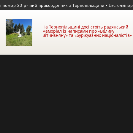
ер 23-річний прикордонник з Тернопільщини
• Ексголкіпер терн
На Тернопільщині досі стоїть радянський
меморіал із написами про «Велику
Вітчизняну» та «буржуазних націоналістів»