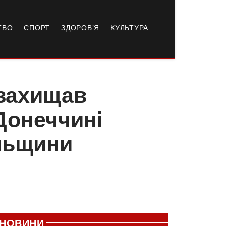
ТВО
СПОРТ
ЗДОРОВ’Я
КУЛЬТУРА
 захищав
 Донеччині
ільщини
НОВИНИ