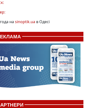
ск:
ер:
года на
sinoptik.ua
в Одесі
РЕКЛАМА
АРТНЕРИ