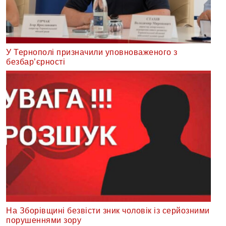
У Тернополі призначили уповноваженого з
безбар’єрності
На Зборівщині безвісти зник чоловік із серйозними
порушеннями зору