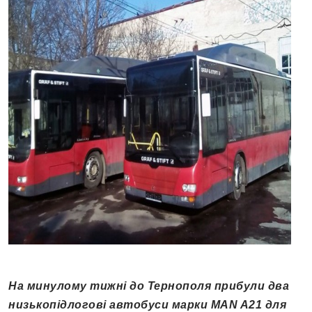
На минулому тижні до Тернополя прибули два
низькопідлогові автобуси марки MAN A21 для