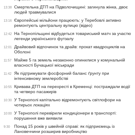
Смертельна ДТП на Підволочищині: загинула жінка, двоє
13:38
людей травмувалися
Європейські мільйони працюють: у Теребовлі активно
13:16
ремонтують центральну вулицю (відео)
На Тернопільщині відбудеться товариський матч за участю
12:42
легенди українського футзалу
Драйвовий відпочинок та драйв: прокат квадроциклів на
12:01
Оболоні
Майже 5 га земель незаконно опинилися у комунальній
11:57
власності Бучацької міськради
Як підтримувати фосфорний баланс ґрунту при
11:42
інтенсивному землеробстві
Кривава ДТП на перехресті в Кременці: постраждали водії
10:55
та четверо пасажирів
У Тернополі капітально відремонтують світлофори на
10:30
чотирьох локаціях
У Тернополі перевірили кондиціонери в транспорті:
10:00
порушення вже виявили
Понад 15 років у швейній справі: як підприємець із
9:30
Лановеччини розширив виробництво