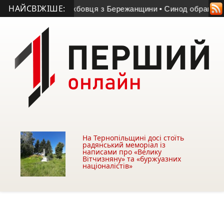
НАЙСВІЖІШЕ:
е військовослужбовця з Бережанщини
• Синод обрав єпископ
На Тернопільщині досі стоїть
радянський меморіал із
написами про «Велику
Вітчизняну» та «буржуазних
націоналістів»