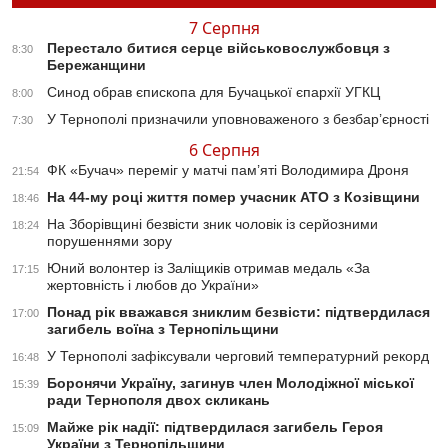
7 Серпня
Перестало битися серце військовослужбовця з
8:30
Бережанщини
Синод обрав єпископа для Бучацької єпархії УГКЦ
8:00
У Тернополі призначили уповноваженого з безбар’єрності
7:30
6 Серпня
ФК «Бучач» переміг у матчі пам’яті Володимира Дроня
21:54
На 44-му році життя помер учасник АТО з Козівщини
18:46
На Зборівщині безвісти зник чоловік із серйозними
18:24
порушеннями зору
Юний волонтер із Заліщиків отримав медаль «За
17:15
жертовність і любов до України»
Понад рік вважався зниклим безвісти: підтвердилася
17:00
загибель воїна з Тернопільщини
У Тернополі зафіксували черговий температурний рекорд
16:48
Боронячи Україну, загинув член Молодіжної міської
15:39
ради Тернополя двох скликань
Майже рік надії: підтвердилася загибель Героя
15:09
України з Тернопільщини