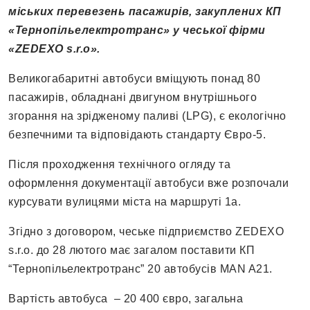
міських перевезень пасажирів, закуплених КП
«Тернопільелектротранс» у чеської фірми
«ZEDEXO s.r.o».
Великогабаритні автобуси вміщують понад 80
пасажирів, обладнані двигуном внутрішнього
згорання на зрідженому паливі (LPG), є екологічно
безпечними та відповідають стандарту Євро-5.
Після проходження технічного огляду та
оформлення документації автобуси вже розпочали
курсувати вулицями міста на маршруті 1а.
Згідно з договором, чеське підприємство ZEDEXO
s.r.o. до 28 лютого має загалом поставити КП
“Тернопільелектротранс” 20 автобусів MAN A21.
Вартість автобуса – 20 400 євро, загальна