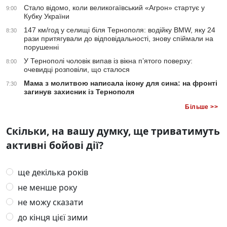
Стало відомо, коли великогаївський «Агрон» стартує у
9:00
Кубку України
147 км/год у селищі біля Тернополя: водійку BMW, яку 24
8:30
рази притягували до відповідальності, знову спіймали на
порушенні
У Тернополі чоловік випав із вікна п’ятого поверху:
8:00
очевидці розповіли, що сталося
Мама з молитвою написала ікону для сина: на фронті
7:30
загинув захисник із Тернополя
Більше >>
Скільки, на вашу думку, ще триватимуть
активні бойові дії?
ще декілька років
не менше року
не можу сказати
до кінця цієї зими