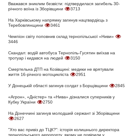
Вважався зниклим безвісти: підтвердилася загибель 30-
річного воїна із Зборівщини
3713
На Харківському напрямку загинув нацгвардієць з
Теребовлянщини
3461
Чемпіон світу поповнив склад тернопільської «Ниви»
3446
Скандал: водій автобуса Тернопіль-Гусятин виїхав на
тротуар і кидався на людей
3150
Смертельна ДТП на Козівщині: медики не врятували
життя 16-річного мотоцикліста
2951
У Донецькій області загинув солдат з Борщівщини
2845
«Агрон», «Дністер» та «Нива» дізналися суперників у
Кубку України
2750
На Донеччині загинув молодший сержант зі Зборівщини
2627
"Хто вас привіз до ТЦК?": історія колишнього директора
тернопільського аеропорту, якому не повірили у