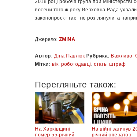
2018 році робоча група при Міністерстві 
восени того ж року Верховна Рада ухвали
законопроєкт так і не розглянули, а наприк
Джерело:
ZMINA
Автор:
Діна Павлюк
Рубрика:
Важливо
,
Мітки:
вік
,
роботодавці
,
стать
,
штраф
Перегляньте також:
На Харківщині
На війні загинув 2
помер 55-річний
річний оператор