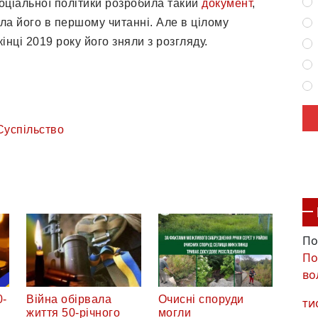
соціальної політики розробила такий
документ
,
ла його в першому читанні. Але в цілому
інці 2019 року його зняли з розгляду.
Суспільство
По
По
во
0-
Війна обірвала
Очисні споруди
ти
життя 50-річного
могли