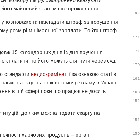
си, кольору шкіру. Заборонено вказувати
 його майновий стан, місце проживання.
19:2
ці уповноважена накладати штраф за порушення
ому розмірі мінімальної зарплати. Тобто штраф
17:1
17:1
овж 15 календарних днів із дня вручення
 сплатити, то його можуть стягнути через суд.
17:0
но стандарти
недискримінації
за ознакою статі в
16:1
кількість скарг на сексистську рекламу в Україні
ння в цій сфері поки що працює не досить
16:0
15:2
ституцій, до яких можна подати скаргу на
15:1
15:0
ечності харчових продуктів – орган,