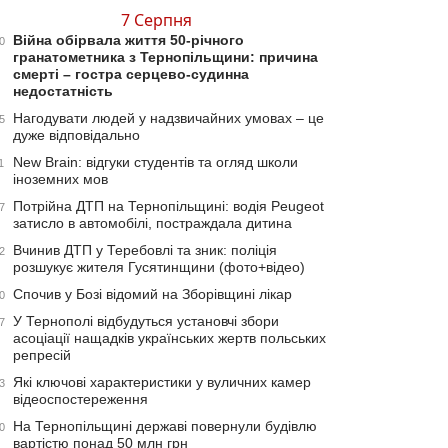
7 Серпня
Війна обірвала життя 50-річного
0
гранатометника з Тернопільщини: причина
смерті – гостра серцево-судинна
недостатність
Нагодувати людей у надзвичайних умовах – це
5
дуже відповідально
New Brain: відгуки студентів та огляд школи
1
іноземних мов
Потрійна ДТП на Тернопільщині: водія Peugeot
7
затисло в автомобілі, постраждала дитина
Вчинив ДТП у Теребовлі та зник: поліція
2
розшукує жителя Гусятинщини (фото+відео)
Спочив у Бозі відомий на Зборівщині лікар
0
У Тернополі відбудуться установчі збори
7
асоціації нащадків українських жертв польських
репресій
Які ключові характеристики у вуличних камер
3
відеоспостереження
На Тернопільщині державі повернули будівлю
0
вартістю понад 50 млн грн