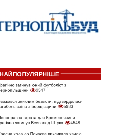
НАЙПОПУЛЯРНІШЕ
рагічно загинув юний футболіст з
Тернопільщини
9547
Вважався зниклим безвісти: підтвердилася
загибель воїна з Борщівщини
5983
Непоправна втрата для Кременеччини:
трагічно загинув Всеволод Штука
4548
Хресна хода до Почаєва викликала хвилю