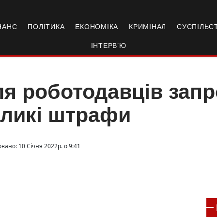
НАНС
ПОЛІТИКА
ЕКОНОМІКА
КРИМІНАЛ
СУСПІЛЬС
ІНТЕРВ’Ю
я роботодавців запр
еликі штрафи
вано: 10 Січня 2022р. о 9:41