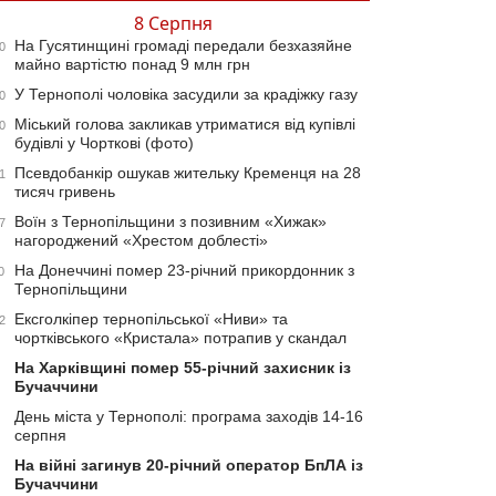
8 Серпня
На Гусятинщині громаді передали безхазяйне
0
майно вартістю понад 9 млн грн
У Тернополі чоловіка засудили за крадіжку газу
0
Міський голова закликав утриматися від купівлі
0
будівлі у Чорткові (фото)
Псевдобанкір ошукав жительку Кременця на 28
1
тисяч гривень
Воїн з Тернопільщини з позивним «Хижак»
7
нагороджений «Хрестом доблесті»
На Донеччині помер 23-річний прикордонник з
0
Тернопільщини
Ексголкіпер тернопільської «Ниви» та
2
чортківського «Кристала» потрапив у скандал
На Харківщині помер 55-річний захисник із
Бучаччини
День міста у Тернополі: програма заходів 14-16
серпня
На війні загинув 20-річний оператор БпЛА із
Бучаччини