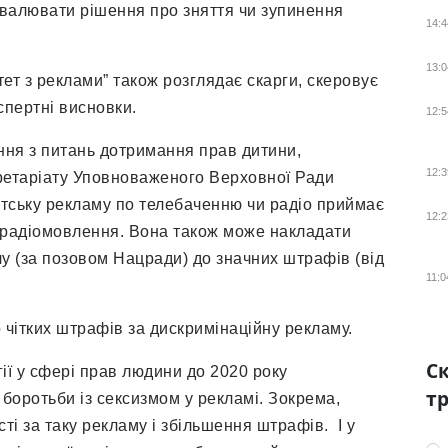
валювати рішення про зняття чи зупинення
14:4
13:0
тет з реклами” також розглядає скарги, скеровує
пертні висновки.
12:5
іння з питань дотримання прав дитини,
12:3
кретаріату Уповноваженого Верховної Ради
стську рекламу по телебаченню чи радіо приймає
12:2
 радіомовлення. Вона також може накладати
алу (за позовом Нацради) до значних штрафів (від
11:0
о чітких штрафів за дискримінаційну рекламу.
Ск
гії у сфері прав людини до 2020 року
тр
боротьби із сексизмом у рекламі. Зокрема,
і за таку рекламу і збільшення штрафів. І у