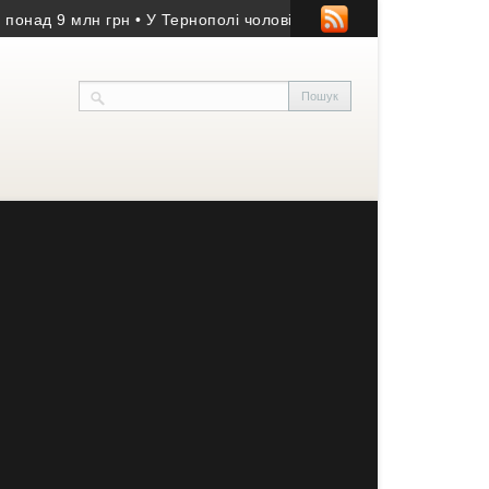
ад 9 млн грн
• У Тернополі чоловіка засудили за крадіжку газу
•