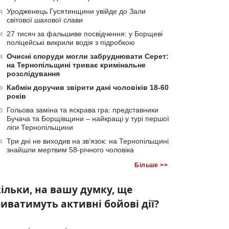
Уродженець Гусятинщини увійде до Зали
4
світової шахової слави
27 тисяч за фальшиве посвідчення: у Борщеві
4
поліцейські викрили водія з підробкою
Очисні споруди могли забруднювати Серет:
4
на Тернопільщині триває кримінальне
розслідування
Кабмін доручив звірити дані чоловіків 18-60
9
років
Гольова заміна та яскрава гра: представники
3
Бучача та Борщівщини – найкращі у турі першої
ліги Тернопільщини
Три дні не виходив на зв’язок: на Тернопільщині
4
знайшли мертвим 58-річного чоловіка
Більше >>
ільки, на вашу думку, ще
иватимуть активні бойові дії?