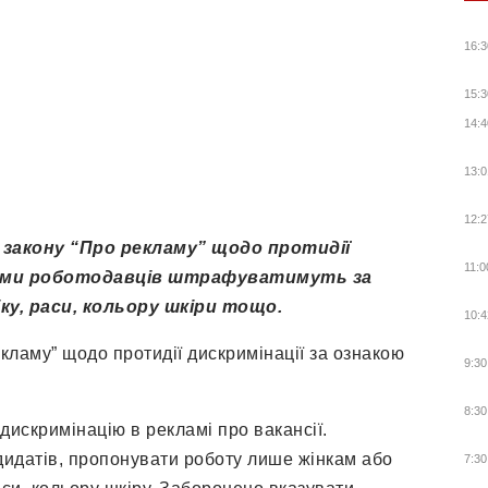
16:3
15:3
14:4
13:0
12:2
о
закону “Про рекламу” щодо протидії
11:0
якими роботодавців штрафуватимуть за
іку, раси, кольору шкіри тощо.
10:4
екламу” щодо протидії дискримінації за ознакою
9:30
8:30
 дискримінацію в рекламі про вакансії.
ндидатів, пропонувати роботу лише жінкам або
7:30