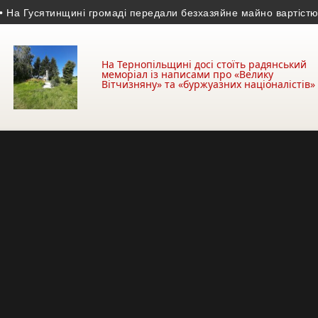
 Гусятинщині громаді передали безхазяйне майно вартістю пон
На Тернопільщині досі стоїть радянський
меморіал із написами про «Велику
Вітчизняну» та «буржуазних націоналістів»