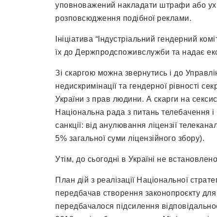
уповноважений накладати штрафи або ух
розповсюдження подібної реклами.
Ініціатива “Індустріальний гендерний комі
їх до Держпродспоживслужби та надає екс
Зі скаргою можна звернутись і до Управл
недискримінації та гендерної рівності се
України з прав людини. А скарги на секси
Національна рада з питань телебачення і
санкції: від анулювання ліцензії телекан
5% загальної суми ліцензійного збору).
Утім, до сьогодні в Україні не встановлен
План дій з реалізації Національної страте
передбачав створення законопроєкту для 
передбачалося підсилення відповідальност