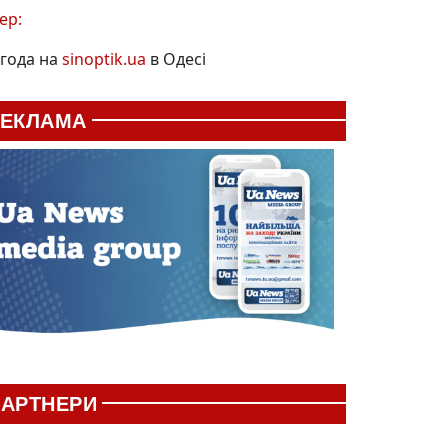
ер:
года на
sinoptik.ua
в Одесі
РЕКЛАМА
АРТНЕРИ