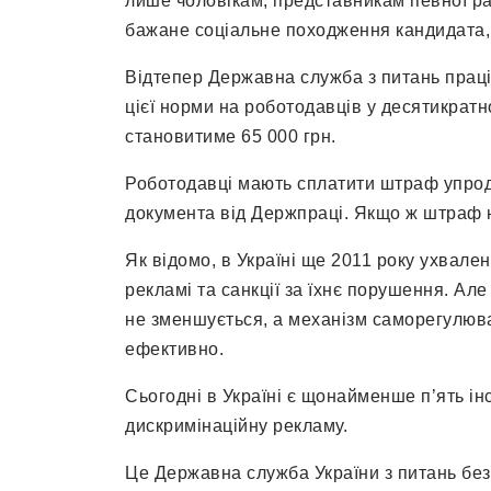
лише чоловікам, представникам певної ра
бажане соціальне походження кандидата,
Відтепер Державна служба з питань пра
цієї норми на роботодавців у десятикратн
становитиме 65 000 грн.
Роботодавці мають сплатити штраф упрод
документа від Держпраці. Якщо ж штраф не
Як відомо, в Україні ще 2011 року ухвале
рекламі та санкції за їхнє порушення. Але 
не зменшується, а механізм саморегулюва
ефективно.
Сьогодні в Україні є щонайменше п’ять ін
дискримінаційну рекламу.
Це Державна служба України з питань безп