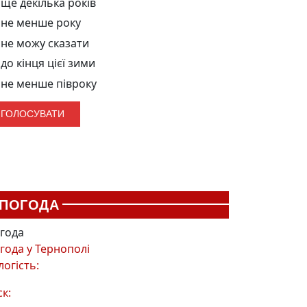
ще декілька років
не менше року
не можу сказати
до кінця цієї зими
не менше півроку
ПОГОДА
года
года у
Тернополі
логість:
ск: