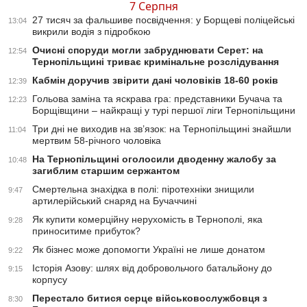
7 Серпня
27 тисяч за фальшиве посвідчення: у Борщеві поліцейські
13:04
викрили водія з підробкою
Очисні споруди могли забруднювати Серет: на
12:54
Тернопільщині триває кримінальне розслідування
Кабмін доручив звірити дані чоловіків 18-60 років
12:39
Гольова заміна та яскрава гра: представники Бучача та
12:23
Борщівщини – найкращі у турі першої ліги Тернопільщини
Три дні не виходив на зв’язок: на Тернопільщині знайшли
11:04
мертвим 58-річного чоловіка
На Тернопільщині оголосили дводенну жалобу за
10:48
загиблим старшим сержантом
Смертельна знахідка в полі: піротехніки знищили
9:47
артилерійський снаряд на Бучаччині
Як купити комерційну нерухомість в Тернополі, яка
9:28
приноситиме прибуток?
Як бізнес може допомогти Україні не лише донатом
9:22
Історія Азову: шлях від добровольчого батальйону до
9:15
корпусу
Перестало битися серце військовослужбовця з
8:30