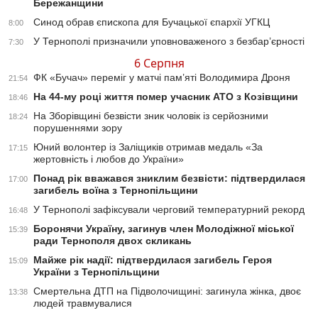
Бережанщини
Синод обрав єпископа для Бучацької єпархії УГКЦ
8:00
У Тернополі призначили уповноваженого з безбар’єрності
7:30
6 Серпня
ФК «Бучач» переміг у матчі пам’яті Володимира Дроня
21:54
На 44-му році життя помер учасник АТО з Козівщини
18:46
На Зборівщині безвісти зник чоловік із серйозними
18:24
порушеннями зору
Юний волонтер із Заліщиків отримав медаль «За
17:15
жертовність і любов до України»
Понад рік вважався зниклим безвісти: підтвердилася
17:00
загибель воїна з Тернопільщини
У Тернополі зафіксували черговий температурний рекорд
16:48
Боронячи Україну, загинув член Молодіжної міської
15:39
ради Тернополя двох скликань
Майже рік надії: підтвердилася загибель Героя
15:09
України з Тернопільщини
Смертельна ДТП на Підволочищині: загинула жінка, двоє
13:38
людей травмувалися