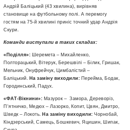
Андрій Баліцький (43 хвилина), вирівняв
становище на футбольному полі. А перемогу
гостям на 75-й хвилині приніс точний удар Андрія
Скури.
Команди виступали в таких складах:
«Поділля»:
Шеремета – Михайленко,
Полторацький, Вітерук, Берешвілі – Білик, Гришак,
Мельник, Онуфрейчук, Цимбалістий –
Баліцький.
На заміну виходили:
Перейма, Бодак,
Городинський, Падух.
«ФАТ-Вікнини»:
Мазурок – Замора, Дереворіз,
П’ятничко, Медюх – Лазорко, Копит, Цвян, Дмитро,
Шведк – Локоть.
На заміну виходили:
Чорнобай,
Кіндзерський, Самець, Бошкевич, Яцишин, Шипак,
Скура.