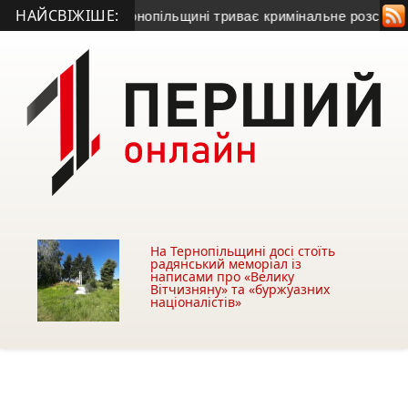
НАЙСВІЖІШЕ:
и Серет: на Тернопільщині триває кримінальне розслідуванн
На Тернопільщині досі стоїть
радянський меморіал із
написами про «Велику
Вітчизняну» та «буржуазних
націоналістів»