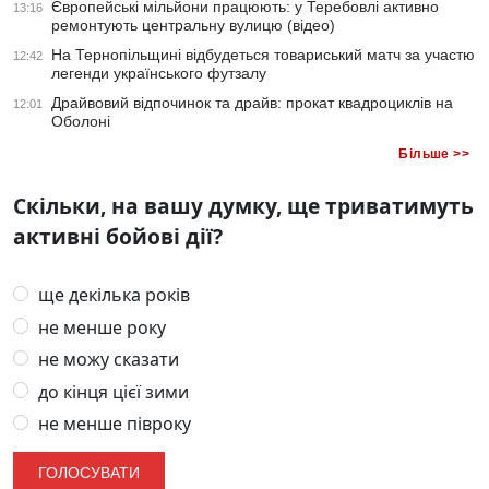
Європейські мільйони працюють: у Теребовлі активно
13:16
ремонтують центральну вулицю (відео)
На Тернопільщині відбудеться товариський матч за участю
12:42
легенди українського футзалу
Драйвовий відпочинок та драйв: прокат квадроциклів на
12:01
Оболоні
Більше >>
Скільки, на вашу думку, ще триватимуть
активні бойові дії?
ще декілька років
не менше року
не можу сказати
до кінця цієї зими
не менше півроку