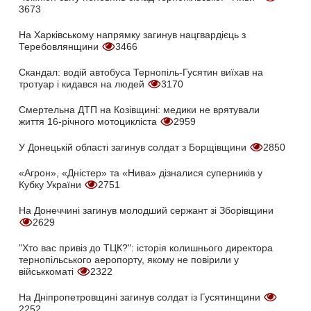
3673
На Харківському напрямку загинув нацгвардієць з
Теребовлянщини
3466
Скандал: водій автобуса Тернопіль-Гусятин виїхав на
тротуар і кидався на людей
3170
Смертельна ДТП на Козівщині: медики не врятували
життя 16-річного мотоцикліста
2959
У Донецькій області загинув солдат з Борщівщини
2850
«Агрон», «Дністер» та «Нива» дізналися суперників у
Кубку України
2751
На Донеччині загинув молодший сержант зі Зборівщини
2629
"Хто вас привіз до ТЦК?": історія колишнього директора
тернопільського аеропорту, якому не повірили у
військкоматі
2322
На Дніпропетровщині загинув солдат із Гусятинщини
2252