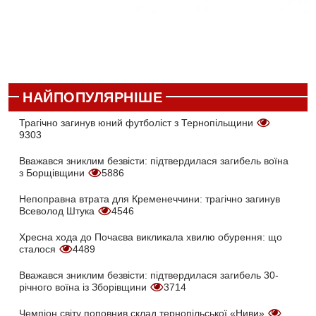
НАЙПОПУЛЯРНІШЕ
Трагічно загинув юний футболіст з Тернопільщини
9303
Вважався зниклим безвісти: підтвердилася загибель воїна
з Борщівщини
5886
Непоправна втрата для Кременеччини: трагічно загинув
Всеволод Штука
4546
Хресна хода до Почаєва викликала хвилю обурення: що
сталося
4489
Вважався зниклим безвісти: підтвердилася загибель 30-
річного воїна із Зборівщини
3714
Чемпіон світу поповнив склад тернопільської «Ниви»