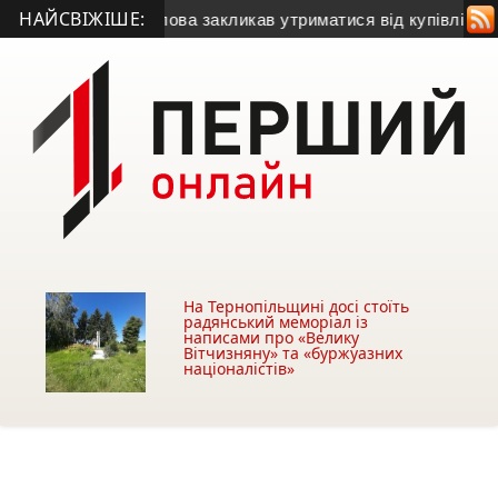
НАЙСВІЖІШЕ:
газу
• Міський голова закликав утриматися від купівлі будівлі
На Тернопільщині досі стоїть
радянський меморіал із
написами про «Велику
Вітчизняну» та «буржуазних
націоналістів»