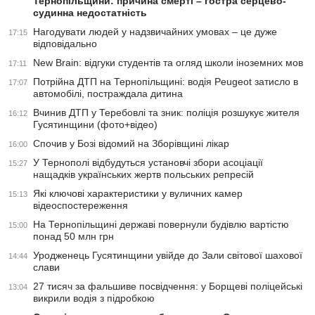
Тернопільщини: причина смерті – гостра серцево-
судинна недостатність
Нагодувати людей у надзвичайних умовах – це дуже
17:15
відповідально
New Brain: відгуки студентів та огляд школи іноземних мов
17:11
Потрійна ДТП на Тернопільщині: водія Peugeot затисло в
17:07
автомобілі, постраждала дитина
Вчинив ДТП у Теребовлі та зник: поліція розшукує жителя
16:12
Гусятинщини (фото+відео)
Спочив у Бозі відомий на Зборівщині лікар
16:00
У Тернополі відбудуться установчі збори асоціації
15:27
нащадків українських жертв польських репресій
Які ключові характеристики у вуличних камер
15:13
відеоспостереження
На Тернопільщині державі повернули будівлю вартістю
15:00
понад 50 млн грн
Уродженець Гусятинщини увійде до Зали світової шахової
14:44
слави
27 тисяч за фальшиве посвідчення: у Борщеві поліцейські
13:04
викрили водія з підробкою