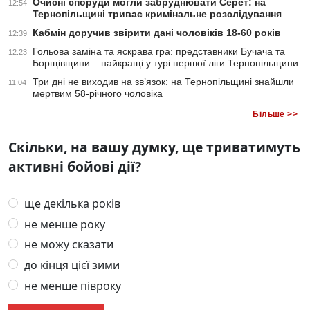
Очисні споруди могли забруднювати Серет: на
12:54
Тернопільщині триває кримінальне розслідування
Кабмін доручив звірити дані чоловіків 18-60 років
12:39
Гольова заміна та яскрава гра: представники Бучача та
12:23
Борщівщини – найкращі у турі першої ліги Тернопільщини
Три дні не виходив на зв’язок: на Тернопільщині знайшли
11:04
мертвим 58-річного чоловіка
Більше >>
Скільки, на вашу думку, ще триватимуть
активні бойові дії?
ще декілька років
не менше року
не можу сказати
до кінця цієї зими
не менше півроку