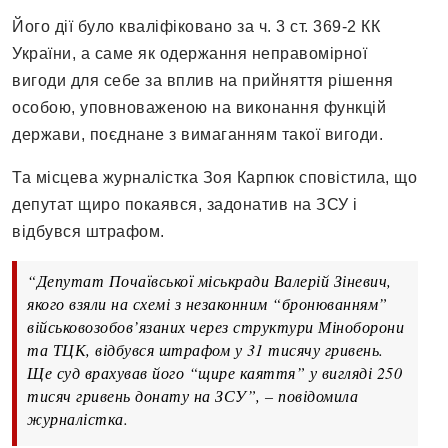
Його дії було кваліфіковано за ч. 3 ст. 369-2 КК
України, а саме як одержання неправомірної
вигоди для себе за вплив на прийняття рішення
особою, уповноваженою на виконання функцій
держави, поєднане з вимаганням такої вигоди.
Та місцева журналістка Зоя Карпюк сповістила, що
депутат щиро покаявся, задонатив на ЗСУ і
відбувся штрафом.
“Депутат Почаївської міськради Валерій Зіневич,
якого взяли на схемі з незаконним “бронюванням”
військовозобов’язаних через структури Міноборони
та ТЦК, відбувся штрафом у 31 тисячу гривень.
Ще суд врахував його “щире каяття” у вигляді 250
тисяч гривень донату на ЗСУ”, – повідомила
журналістка.