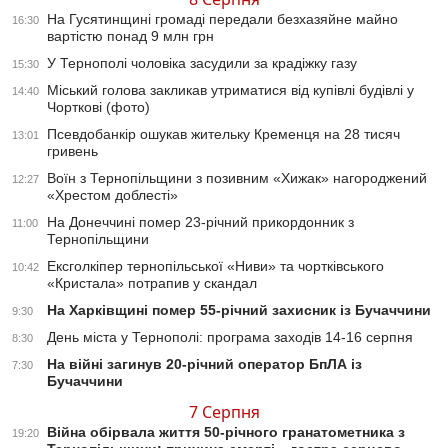
На Гусятинщині громаді передали безхазяйне майно
16:30
вартістю понад 9 млн грн
У Тернополі чоловіка засудили за крадіжку газу
15:30
Міський голова закликав утриматися від купівлі будівлі у
14:40
Чорткові (фото)
Псевдобанкір ошукав жительку Кременця на 28 тисяч
13:01
гривень
Воїн з Тернопільщини з позивним «Хижак» нагороджений
12:27
«Хрестом доблесті»
На Донеччині помер 23-річний прикордонник з
11:00
Тернопільщини
Ексголкіпер тернопільської «Ниви» та чортківського
10:42
«Кристала» потрапив у скандал
На Харківщині помер 55-річний захисник із Бучаччини
9:30
День міста у Тернополі: програма заходів 14-16 серпня
8:30
На війні загинув 20-річний оператор БпЛА із
7:30
Бучаччини
7 Серпня
Війна обірвала життя 50-річного гранатометника з
19:20