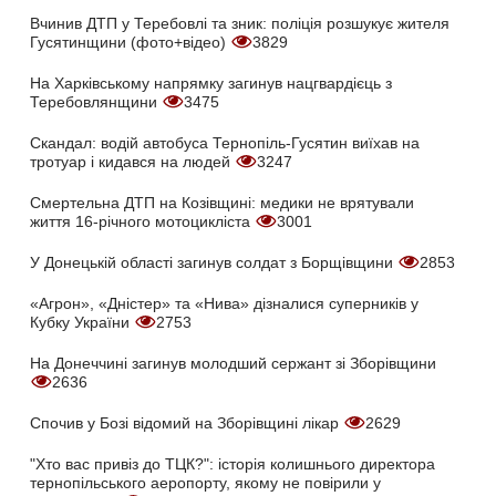
Вчинив ДТП у Теребовлі та зник: поліція розшукує жителя
Гусятинщини (фото+відео)
3829
На Харківському напрямку загинув нацгвардієць з
Теребовлянщини
3475
Скандал: водій автобуса Тернопіль-Гусятин виїхав на
тротуар і кидався на людей
3247
Смертельна ДТП на Козівщині: медики не врятували
життя 16-річного мотоцикліста
3001
У Донецькій області загинув солдат з Борщівщини
2853
«Агрон», «Дністер» та «Нива» дізналися суперників у
Кубку України
2753
На Донеччині загинув молодший сержант зі Зборівщини
2636
Спочив у Бозі відомий на Зборівщині лікар
2629
"Хто вас привіз до ТЦК?": історія колишнього директора
тернопільського аеропорту, якому не повірили у