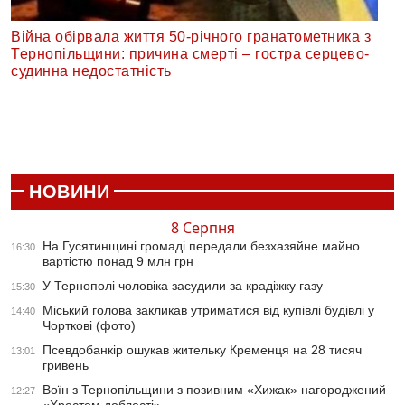
Війна обірвала життя 50-річного гранатометника з
Тернопільщини: причина смерті – гостра серцево-
судинна недостатність
НОВИНИ
8 Серпня
На Гусятинщині громаді передали безхазяйне майно
16:30
вартістю понад 9 млн грн
У Тернополі чоловіка засудили за крадіжку газу
15:30
Міський голова закликав утриматися від купівлі будівлі у
14:40
Чорткові (фото)
Псевдобанкір ошукав жительку Кременця на 28 тисяч
13:01
гривень
Воїн з Тернопільщини з позивним «Хижак» нагороджений
12:27