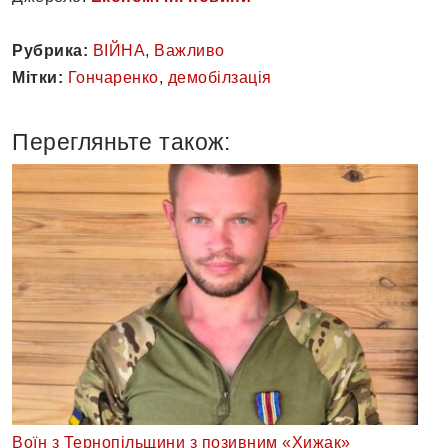
Рубрика:
ВІЙНА
,
Важливо
Мітки:
Гончаренко
,
демобілзація
Перегляньте також:
Воїн з Тернопільщини з позивним «Хижак»