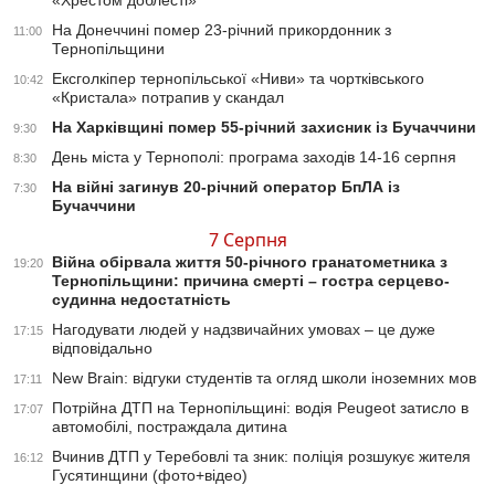
«Хрестом доблесті»
На Донеччині помер 23-річний прикордонник з
11:00
Тернопільщини
Ексголкіпер тернопільської «Ниви» та чортківського
10:42
«Кристала» потрапив у скандал
На Харківщині помер 55-річний захисник із Бучаччини
9:30
День міста у Тернополі: програма заходів 14-16 серпня
8:30
На війні загинув 20-річний оператор БпЛА із
7:30
Бучаччини
7 Серпня
Війна обірвала життя 50-річного гранатометника з
19:20
Тернопільщини: причина смерті – гостра серцево-
судинна недостатність
Нагодувати людей у надзвичайних умовах – це дуже
17:15
відповідально
New Brain: відгуки студентів та огляд школи іноземних мов
17:11
Потрійна ДТП на Тернопільщині: водія Peugeot затисло в
17:07
автомобілі, постраждала дитина
Вчинив ДТП у Теребовлі та зник: поліція розшукує жителя
16:12
Гусятинщини (фото+відео)