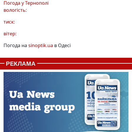
Погода у
Тернополі
вологість:
тиск:
вітер:
Погода на
sinoptik.ua
в Одесі
РЕКЛАМА