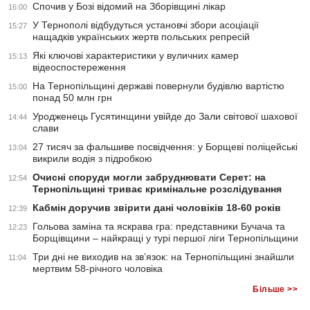
Спочив у Бозі відомий на Зборівщині лікар
16:00
У Тернополі відбудуться установчі збори асоціації
15:27
нащадків українських жертв польських репресій
Які ключові характеристики у вуличних камер
15:13
відеоспостереження
На Тернопільщині державі повернули будівлю вартістю
15:00
понад 50 млн грн
Уродженець Гусятинщини увійде до Зали світової шахової
14:44
слави
27 тисяч за фальшиве посвідчення: у Борщеві поліцейські
13:04
викрили водія з підробкою
Очисні споруди могли забруднювати Серет: на
12:54
Тернопільщині триває кримінальне розслідування
Кабмін доручив звірити дані чоловіків 18-60 років
12:39
Гольова заміна та яскрава гра: представники Бучача та
12:23
Борщівщини – найкращі у турі першої ліги Тернопільщини
Три дні не виходив на зв’язок: на Тернопільщині знайшли
11:04
мертвим 58-річного чоловіка
Більше >>