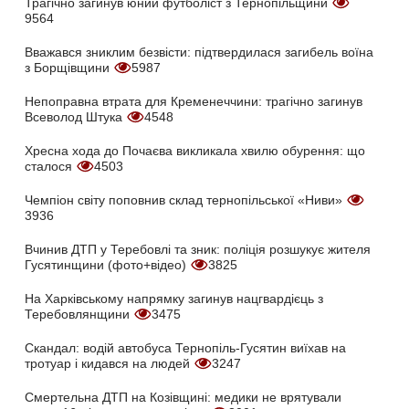
Трагічно загинув юний футболіст з Тернопільщини
9564
Вважався зниклим безвісти: підтвердилася загибель воїна
з Борщівщини
5987
Непоправна втрата для Кременеччини: трагічно загинув
Всеволод Штука
4548
Хресна хода до Почаєва викликала хвилю обурення: що
сталося
4503
Чемпіон світу поповнив склад тернопільської «Ниви»
3936
Вчинив ДТП у Теребовлі та зник: поліція розшукує жителя
Гусятинщини (фото+відео)
3825
На Харківському напрямку загинув нацгвардієць з
Теребовлянщини
3475
Скандал: водій автобуса Тернопіль-Гусятин виїхав на
тротуар і кидався на людей
3247
Смертельна ДТП на Козівщині: медики не врятували