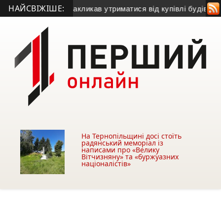
НАЙСВІЖІШЕ:
ський голова закликав утриматися від купівлі будівлі у Чортко
На Тернопільщині досі стоїть
радянський меморіал із
написами про «Велику
Вітчизняну» та «буржуазних
націоналістів»