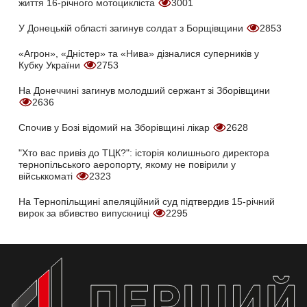
життя 16-річного мотоцикліста
3001
У Донецькій області загинув солдат з Борщівщини
2853
«Агрон», «Дністер» та «Нива» дізналися суперників у
Кубку України
2753
На Донеччині загинув молодший сержант зі Зборівщини
2636
Спочив у Бозі відомий на Зборівщині лікар
2628
"Хто вас привіз до ТЦК?": історія колишнього директора
тернопільського аеропорту, якому не повірили у
військкоматі
2323
На Тернопільщині апеляційний суд підтвердив 15-річний
вирок за вбивство випускниці
2295