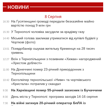
НОВИНИ
8 Серпня
На Гусятинщині громаді передали безхазяйне майно
16:30
вартістю понад 9 млн грн
У Тернополі чоловіка засудили за крадіжку газу
15:30
Міський голова закликав утриматися від купівлі будівлі у
14:40
Чорткові (фото)
Псевдобанкір ошукав жительку Кременця на 28 тисяч
13:01
гривень
Воїн з Тернопільщини з позивним «Хижак» нагороджений
12:27
«Хрестом доблесті»
На Донеччині помер 23-річний прикордонник з
11:00
Тернопільщини
Ексголкіпер тернопільської «Ниви» та чортківського
10:42
«Кристала» потрапив у скандал
На Харківщині помер 55-річний захисник із Бучаччини
9:30
День міста у Тернополі: програма заходів 14-16 серпня
8:30
На війні загинув 20-річний оператор БпЛА із
7:30