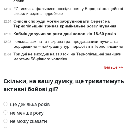
слави
27 тисяч за фальшиве посвідчення: у Борщеві поліцейські
13:04
викрили водія з підробкою
Очисні споруди могли забруднювати Серет: на
12:54
Тернопільщині триває кримінальне розслідування
Кабмін доручив звірити дані чоловіків 18-60 років
12:39
Гольова заміна та яскрава гра: представники Бучача та
12:23
Борщівщини – найкращі у турі першої ліги Тернопільщини
Три дні не виходив на зв’язок: на Тернопільщині знайшли
11:04
мертвим 58-річного чоловіка
Більше >>
Скільки, на вашу думку, ще триватимуть
активні бойові дії?
ще декілька років
не менше року
не можу сказати