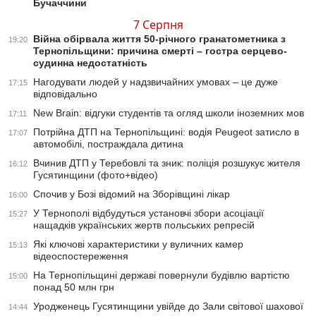
Бучаччини
7 Серпня
Війна обірвала життя 50-річного гранатометника з
19:20
Тернопільщини: причина смерті – гостра серцево-
судинна недостатність
Нагодувати людей у надзвичайних умовах – це дуже
17:15
відповідально
New Brain: відгуки студентів та огляд школи іноземних мов
17:11
Потрійна ДТП на Тернопільщині: водія Peugeot затисло в
17:07
автомобілі, постраждала дитина
Вчинив ДТП у Теребовлі та зник: поліція розшукує жителя
16:12
Гусятинщини (фото+відео)
Спочив у Бозі відомий на Зборівщині лікар
16:00
У Тернополі відбудуться установчі збори асоціації
15:27
нащадків українських жертв польських репресій
Які ключові характеристики у вуличних камер
15:13
відеоспостереження
На Тернопільщині державі повернули будівлю вартістю
15:00
понад 50 млн грн
Уродженець Гусятинщини увійде до Зали світової шахової
14:44