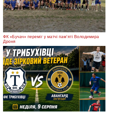
ФК «Бучач» переміг у матчі пам’яті Володимира
Дроня