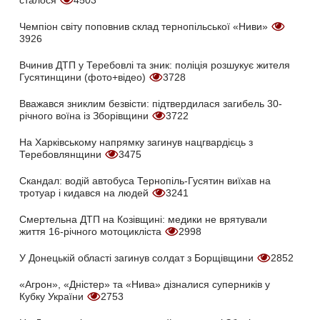
сталося
4503
Чемпіон світу поповнив склад тернопільської «Ниви»
3926
Вчинив ДТП у Теребовлі та зник: поліція розшукує жителя
Гусятинщини (фото+відео)
3728
Вважався зниклим безвісти: підтвердилася загибель 30-
річного воїна із Зборівщини
3722
На Харківському напрямку загинув нацгвардієць з
Теребовлянщини
3475
Скандал: водій автобуса Тернопіль-Гусятин виїхав на
тротуар і кидався на людей
3241
Смертельна ДТП на Козівщині: медики не врятували
життя 16-річного мотоцикліста
2998
У Донецькій області загинув солдат з Борщівщини
2852
«Агрон», «Дністер» та «Нива» дізналися суперників у
Кубку України
2753