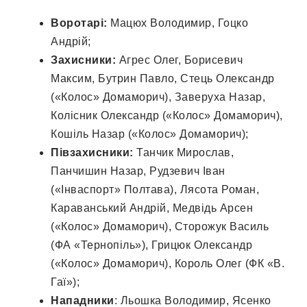
Воротарі:
Мацюх Володимир, Гоцко
Андрій;
Захисники:
Агрес Олег, Борисевич
Максим, Бутрин Павло, Стець Олександр
(«Колос» Домаморич), Заверуха Назар,
Колісник Олександр («Колос» Домаморич),
Кошіль Назар («Колос» Домаморич);
Півзахисники:
Танчик Мирослав,
Панчишин Назар, Рудзевич Іван
(«Інваспорт» Полтава), Лясота Роман,
Караванський Андрій, Медвідь Арсен
(«Колос» Домаморич), Сторожук Василь
(ФА «Тернопіль»), Грицюк Олександр
(«Колос» Домаморич), Король Олег (ФК «В.
Гаї»);
Нападники
: Льошка Володимир, Ясенко