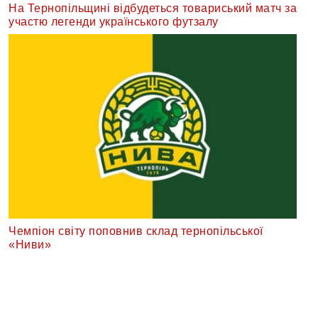
На Тернопільщині відбудеться товариський матч за
участю легенди українського футзалу
Чемпіон світу поповнив склад тернопільської
«Ниви»