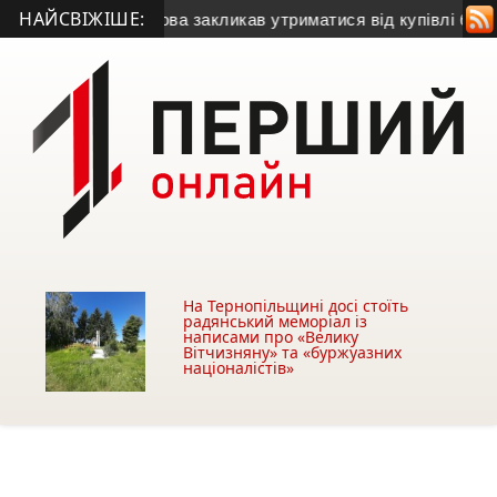
НАЙСВІЖІШЕ:
• Міський голова закликав утриматися від купівлі будівлі у 
На Тернопільщині досі стоїть
радянський меморіал із
написами про «Велику
Вітчизняну» та «буржуазних
націоналістів»