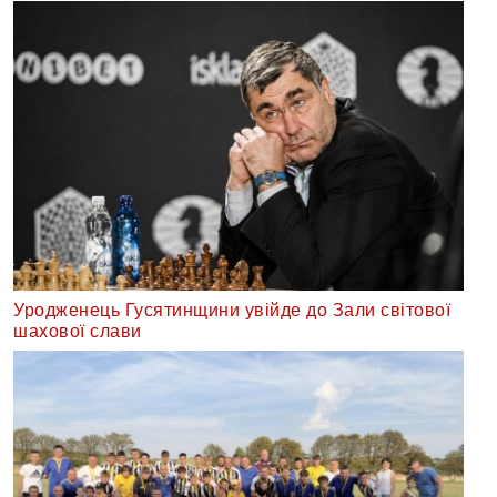
Уродженець Гусятинщини увійде до Зали світової
шахової слави